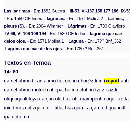
Las lagrimas
- En: 1692 Guerra
III-53, VI-137 158 177 186, IX-5
- En: 1580 CF Index
lagrimas.
- En: 1571 Molina 2
Larmes,
pleurs (S).
- En: 2004 Wimmer
Lágrimas
- En: 1780 Clavijero
IV-69, VI-106 109 194
- En: 1580 CF Index
lagrima que cae
delos ojos.
- En: 1571 Molina 1
Laguna
- En: 17?? Bnf_362
Lagrima que cae de los ojos.
- En: 1780 ? Bnf_361
Textos en Temoa
14r 80
ca nel ahmo tican ahmo ticcuic in choq^ztli in
ixayotl
auh
ca nel ahmo motech oticpacho in colotl in tzitzicaztli
otiquaqualtiloya ca çan otictlaz oticmaxopeuh otiquicxotla
inic timozcalizquia inic titlachiazquia ca çan tetl quahuitl
ipan oticma