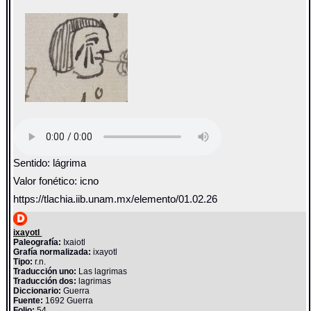
Sentido: lágrima
Valor fonético: icno
https://tlachia.iib.unam.mx/elemento/01.02.26
ixayotl
Paleografía:
Ixaiotl
Grafía normalizada:
ixayotl
Tipo:
r.n.
Traducción uno:
Las lagrimas
Traducción dos:
lagrimas
Diccionario:
Guerra
Fuente:
1692 Guerra
Folio:
54