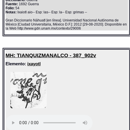
Diccionario:
Guerra
Fuente:
1692 Guerra
Folio:
54
Notas:
Ixaiotl aio-- Esp: las-- Esp: la-- Esp: grimas --
Gran Diccionario Náhuatl [en línea]. Universidad Nacional Autónoma de
México [Ciudad Universitaria, México D.F.]: 2012 [29-08-2020]. Disponible en
la Web http://www.gdn.unam.mx/contexto/29006
MH: TIANQUIZMANALCO - 387_902v
Elemento:
ixayotl