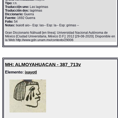
Tipo:
r.n.
Traducción uno:
Las lagrimas
Traducción dos:
lagrimas
Diccionario:
Guerra
Fuente:
1692 Guerra
Folio:
54
Notas:
Ixaiotl aio-- Esp: las-- Esp: la-- Esp: grimas --
Gran Diccionario Náhuatl [en línea]. Universidad Nacional Autónoma de
México [Ciudad Universitaria, México D.F.]: 2012 [29-08-2020]. Disponible en
la Web http://www.gdn.unam.mx/contexto/29006
MH: ALMOYAHUACAN - 387_713v
Elemento:
ixayotl