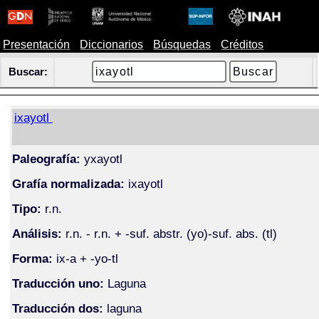
Presentación
Diccionarios
Búsquedas
Créditos
Buscar:
ixayotl
Paleografía:
yxayotl
Grafía normalizada:
ixayotl
Tipo:
r.n.
Análisis:
r.n. - r.n. + -suf. abstr. (yo)-suf. abs. (tl)
Forma:
ix-a + -yo-tl
Traducción uno:
Laguna
Traducción dos:
laguna