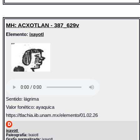
MH: ACXOTLAN - 387_629v
Elemento:
ixayotl
Sentido: lágrima
Valor fonético: ayaquica
https://tlachia.iib.unam.mx/elemento/01.02.26
ixayotl
Paleografía:
Ixaiotl
Grafía normalizada:
ixayotl