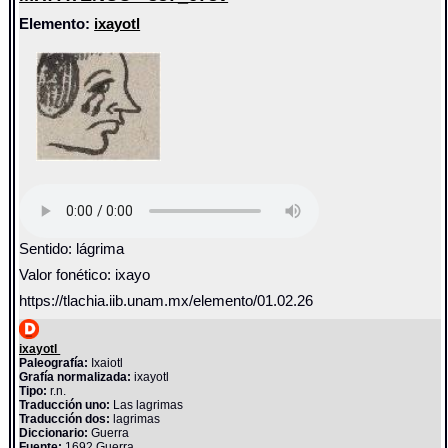
Elemento:
ixayotl
Sentido: lágrima
Valor fonético: ixayo
https://tlachia.iib.unam.mx/elemento/01.02.26
ixayotl
Paleografía:
Ixaiotl
Grafía normalizada:
ixayotl
Tipo:
r.n.
Traducción uno:
Las lagrimas
Traducción dos:
lagrimas
Diccionario:
Guerra
Fuente:
1692 Guerra