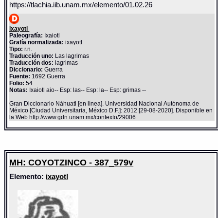
https://tlachia.iib.unam.mx/elemento/01.02.26
ixayotl
Paleografía:
Ixaiotl
Grafía normalizada:
ixayotl
Tipo:
r.n.
Traducción uno:
Las lagrimas
Traducción dos:
lagrimas
Diccionario:
Guerra
Fuente:
1692 Guerra
Folio:
54
Notas:
Ixaiotl aio-- Esp: las-- Esp: la-- Esp: grimas --
Gran Diccionario Náhuatl [en línea]. Universidad Nacional Autónoma de
México [Ciudad Universitaria, México D.F.]: 2012 [29-08-2020]. Disponible en
la Web http://www.gdn.unam.mx/contexto/29006
MH: COYOTZINCO - 387_579v
Elemento:
ixayotl