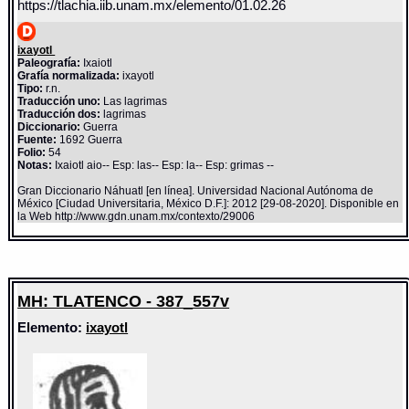
https://tlachia.iib.unam.mx/elemento/01.02.26
ixayotl
Paleografía:
Ixaiotl
Grafía normalizada:
ixayotl
Tipo:
r.n.
Traducción uno:
Las lagrimas
Traducción dos:
lagrimas
Diccionario:
Guerra
Fuente:
1692 Guerra
Folio:
54
Notas:
Ixaiotl aio-- Esp: las-- Esp: la-- Esp: grimas --
Gran Diccionario Náhuatl [en línea]. Universidad Nacional Autónoma de
México [Ciudad Universitaria, México D.F.]: 2012 [29-08-2020]. Disponible en
la Web http://www.gdn.unam.mx/contexto/29006
MH: TLATENCO - 387_557v
Elemento:
ixayotl