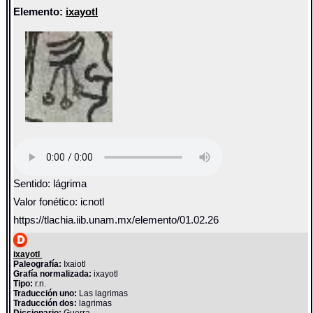
Elemento:
ixayotl
Sentido: lágrima
Valor fonético: icnotl
https://tlachia.iib.unam.mx/elemento/01.02.26
ixayotl
Paleografía:
Ixaiotl
Grafía normalizada:
ixayotl
Tipo:
r.n.
Traducción uno:
Las lagrimas
Traducción dos:
lagrimas