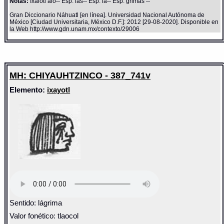
Notas:
Ixaiotl aio-- Esp: las-- Esp: la-- Esp: grimas --
Gran Diccionario Náhuatl [en línea]. Universidad Nacional Autónoma de
México [Ciudad Universitaria, México D.F.]: 2012 [29-08-2020]. Disponible en
la Web http://www.gdn.unam.mx/contexto/29006
MH: CHIYAUHTZINCO - 387_741v
Elemento:
ixayotl
Sentido: lágrima
Valor fonético: tlaocol