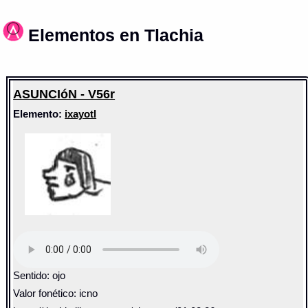
Elementos en Tlachia
ASUNCIóN - V56r
Elemento:
ixayotl
Sentido: ojo
Valor fonético: icno