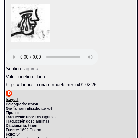
Sentido: lágrima
Valor fonético: tlaco
https://tlachia.iib.unam.mx/elemento/01.02.26
ixayotl
Paleografía:
Ixaiotl
Grafía normalizada:
ixayotl
Tipo:
r.n.
Traducción uno:
Las lagrimas
Traducción dos:
lagrimas
Diccionario:
Guerra
Fuente:
1692 Guerra
Folio:
54