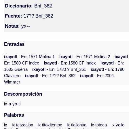
Diccionario:
Bnf_362
Fuente:
17?? Bnf_362
Notas:
yx--
Entradas
ixayotl
- En: 1571 Molina 1
ixayotl
- En: 1571 Molina 2
ixayot
En: 1580 CF Index
ixayotl
- En: 1580 CF Index
ixayotl
- En:
1692 Guerra
ixayotl
- En: 1780 ? Bnf_361
ixayotl
- En: 1780
Clavijero
ixayotl
- En: 17?? Bnf_362
ixayotl
- En: 2004
Wimmer
Descomposición
ix-a-yo-tl
Palabras
ix
ix tetzcaloa
ix titoxitentoc
ix tlallohua
ix totoca
ix yollo