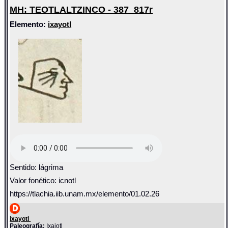
MH: TEOTLALTZINCO - 387_817r
Elemento:
ixayotl
Sentido: lágrima
Valor fonético: icnotl
https://tlachia.iib.unam.mx/elemento/01.02.26
ixayotl
Paleografía:
Ixaiotl