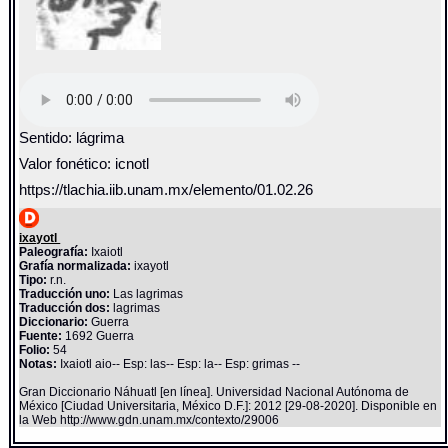
Sentido: lágrima
Valor fonético: icnotl
https://tlachia.iib.unam.mx/elemento/01.02.26
ixayotl
Paleografía:
Ixaiotl
Grafía normalizada:
ixayotl
Tipo:
r.n.
Traducción uno:
Las lagrimas
Traducción dos:
lagrimas
Diccionario:
Guerra
Fuente:
1692 Guerra
Folio:
54
Notas:
Ixaiotl aio-- Esp: las-- Esp: la-- Esp: grimas --
Gran Diccionario Náhuatl [en línea]. Universidad Nacional Autónoma de
México [Ciudad Universitaria, México D.F.]: 2012 [29-08-2020]. Disponible en
la Web http://www.gdn.unam.mx/contexto/29006