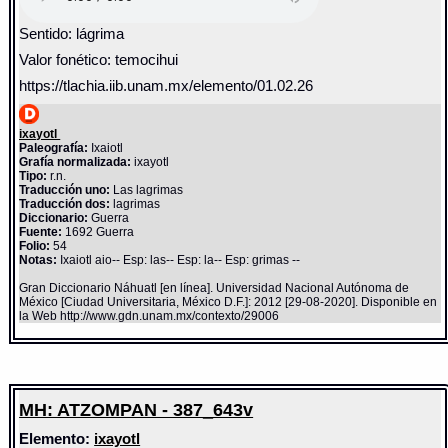
Sentido: lágrima
Valor fonético: temocihui
https://tlachia.iib.unam.mx/elemento/01.02.26
ixayotl
Paleografía:
Ixaiotl
Grafía normalizada:
ixayotl
Tipo:
r.n.
Traducción uno:
Las lagrimas
Traducción dos:
lagrimas
Diccionario:
Guerra
Fuente:
1692 Guerra
Folio:
54
Notas:
Ixaiotl aio-- Esp: las-- Esp: la-- Esp: grimas --
Gran Diccionario Náhuatl [en línea]. Universidad Nacional Autónoma de
México [Ciudad Universitaria, México D.F.]: 2012 [29-08-2020]. Disponible en
la Web http://www.gdn.unam.mx/contexto/29006
MH: ATZOMPAN - 387_643v
Elemento:
ixayotl