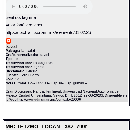
Sentido: lágrima
Valor fonético: icnotl
https://tlachia.iib.unam.mx/elemento/01.02.26
ixayotl
Paleografía:
Ixaiotl
Grafía normalizada:
ixayotl
Tipo:
r.n.
Traducción uno:
Las lagrimas
Traducción dos:
lagrimas
Diccionario:
Guerra
Fuente:
1692 Guerra
Folio:
54
Notas:
Ixaiotl aio-- Esp: las-- Esp: la-- Esp: grimas --
Gran Diccionario Náhuatl [en línea]. Universidad Nacional Autónoma de
México [Ciudad Universitaria, México D.F.]: 2012 [29-08-2020]. Disponible en
la Web http://www.gdn.unam.mx/contexto/29006
MH: TETZMOLLOCAN - 387_799r