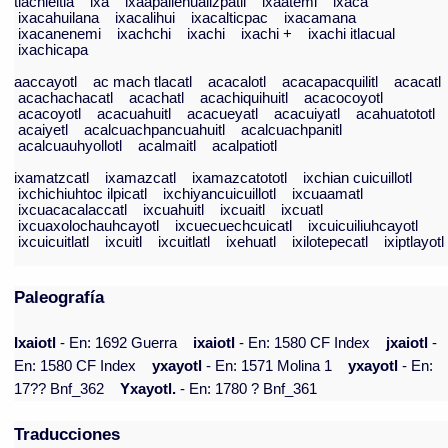
tlachieltia
ixa
ixaapallehualizpatli
ixaatemi
ixaca
ixacahuilana
ixacalihui
ixacalticpac
ixacamana
ixacanenemi
ixachchi
ixachi
ixachi +
ixachi itlacual
ixachicapa
aaccayotl
ac mach tlacatl
acacalotl
acacapacquilitl
acacatl
acachachacatl
acachatl
acachiquihuitl
acacocoyotl
acacoyotl
acacuahuitl
acacueyatl
acacuiyatl
acahuatototl
acaiyetl
acalcuachpancuahuitl
acalcuachpanitl
acalcuauhyollotl
acalmaitl
acalpatiotl
ixamatzcatl
ixamazcatl
ixamazcatototl
ixchian cuicuillotl
ixchichiuhtoc ilpicatl
ixchiyancuicuillotl
ixcuaamatl
ixcuacacalaccatl
ixcuahuitl
ixcuaitl
ixcuatl
ixcuaxolochauhcayotl
ixcuecuechcuicatl
ixcuicuiliuhcayotl
ixcuicuitlatl
ixcuitl
ixcuitlatl
ixehuatl
ixilotepecatl
ixiptlayotl
Paleografía
Ixaiotl
- En: 1692 Guerra
ixaiotl
- En: 1580 CF Index
jxaiotl
-
En: 1580 CF Index
yxayotl
- En: 1571 Molina 1
yxayotl
- En:
17?? Bnf_362
Yxayotl.
- En: 1780 ? Bnf_361
Traducciones