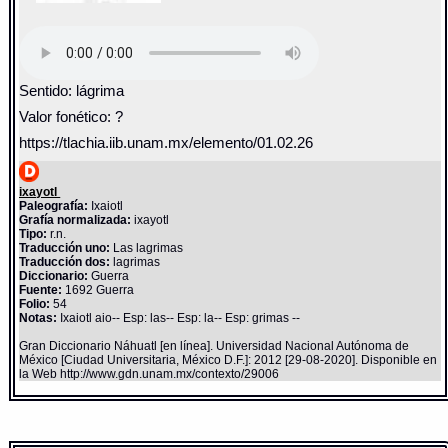
Sentido: lágrima
Valor fonético: ?
https://tlachia.iib.unam.mx/elemento/01.02.26
ixayotl
Paleografía:
Ixaiotl
Grafía normalizada:
ixayotl
Tipo:
r.n.
Traducción uno:
Las lagrimas
Traducción dos:
lagrimas
Diccionario:
Guerra
Fuente:
1692 Guerra
Folio:
54
Notas:
Ixaiotl aio-- Esp: las-- Esp: la-- Esp: grimas --
Gran Diccionario Náhuatl [en línea]. Universidad Nacional Autónoma de
México [Ciudad Universitaria, México D.F.]: 2012 [29-08-2020]. Disponible en
la Web http://www.gdn.unam.mx/contexto/29006