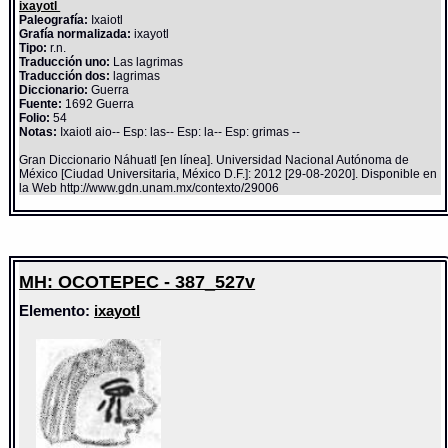
ixayotl
Paleografía:
Ixaiotl
Grafía normalizada:
ixayotl
Tipo:
r.n.
Traducción uno:
Las lagrimas
Traducción dos:
lagrimas
Diccionario:
Guerra
Fuente:
1692 Guerra
Folio:
54
Notas:
Ixaiotl aio-- Esp: las-- Esp: la-- Esp: grimas --
Gran Diccionario Náhuatl [en línea]. Universidad Nacional Autónoma de
México [Ciudad Universitaria, México D.F.]: 2012 [29-08-2020]. Disponible en
la Web http://www.gdn.unam.mx/contexto/29006
MH: OCOTEPEC - 387_527v
Elemento:
ixayotl