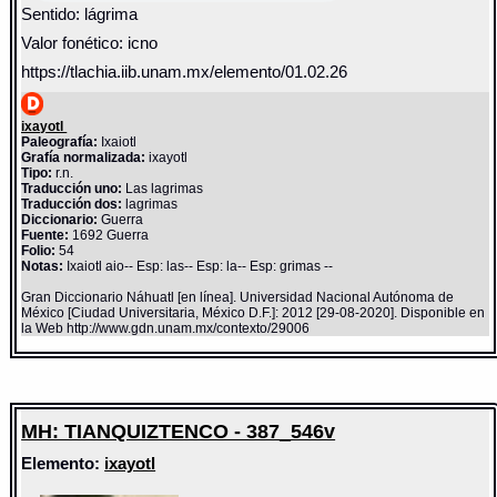
Sentido: lágrima
Valor fonético: icno
https://tlachia.iib.unam.mx/elemento/01.02.26
ixayotl
Paleografía:
Ixaiotl
Grafía normalizada:
ixayotl
Tipo:
r.n.
Traducción uno:
Las lagrimas
Traducción dos:
lagrimas
Diccionario:
Guerra
Fuente:
1692 Guerra
Folio:
54
Notas:
Ixaiotl aio-- Esp: las-- Esp: la-- Esp: grimas --
Gran Diccionario Náhuatl [en línea]. Universidad Nacional Autónoma de
México [Ciudad Universitaria, México D.F.]: 2012 [29-08-2020]. Disponible en
la Web http://www.gdn.unam.mx/contexto/29006
MH: TIANQUIZTENCO - 387_546v
Elemento:
ixayotl