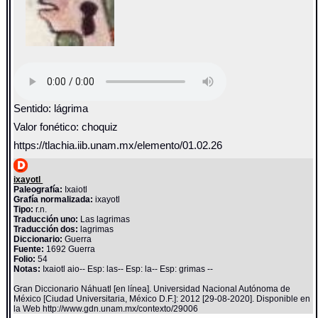
Sentido: lágrima
Valor fonético: choquiz
https://tlachia.iib.unam.mx/elemento/01.02.26
ixayotl
Paleografía:
Ixaiotl
Grafía normalizada:
ixayotl
Tipo:
r.n.
Traducción uno:
Las lagrimas
Traducción dos:
lagrimas
Diccionario:
Guerra
Fuente:
1692 Guerra
Folio:
54
Notas:
Ixaiotl aio-- Esp: las-- Esp: la-- Esp: grimas --
Gran Diccionario Náhuatl [en línea]. Universidad Nacional Autónoma de
México [Ciudad Universitaria, México D.F.]: 2012 [29-08-2020]. Disponible en
la Web http://www.gdn.unam.mx/contexto/29006