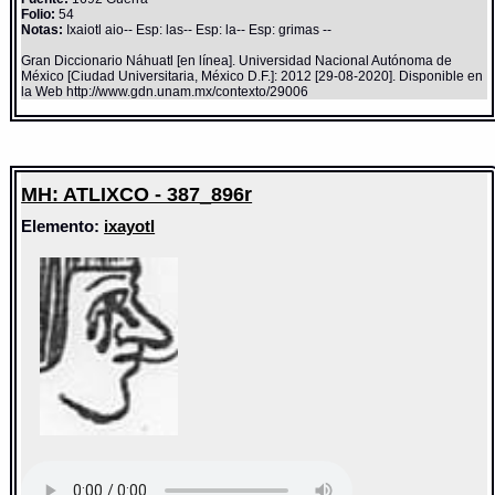
Folio:
54
Notas:
Ixaiotl aio-- Esp: las-- Esp: la-- Esp: grimas --
Gran Diccionario Náhuatl [en línea]. Universidad Nacional Autónoma de
México [Ciudad Universitaria, México D.F.]: 2012 [29-08-2020]. Disponible en
la Web http://www.gdn.unam.mx/contexto/29006
MH: ATLIXCO - 387_896r
Elemento:
ixayotl