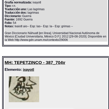
Grafía normalizada:
ixayotl
Tipo:
r.n.
Traducción uno:
Las lagrimas
Traducción dos:
lagrimas
Diccionario:
Guerra
Fuente:
1692 Guerra
Folio:
54
Notas:
Ixaiotl aio-- Esp: las-- Esp: la-- Esp: grimas --
Gran Diccionario Náhuatl [en línea]. Universidad Nacional Autónoma de
México [Ciudad Universitaria, México D.F.]: 2012 [29-08-2020]. Disponible en
la Web http://www.gdn.unam.mx/contexto/29006
MH: TEPETZINCO - 387_704v
Elemento:
ixayotl