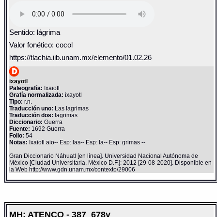
Sentido: lágrima
Valor fonético: cocol
https://tlachia.iib.unam.mx/elemento/01.02.26
ixayotl
Paleografía:
Ixaiotl
Grafía normalizada:
ixayotl
Tipo:
r.n.
Traducción uno:
Las lagrimas
Traducción dos:
lagrimas
Diccionario:
Guerra
Fuente:
1692 Guerra
Folio:
54
Notas:
Ixaiotl aio-- Esp: las-- Esp: la-- Esp: grimas --
Gran Diccionario Náhuatl [en línea]. Universidad Nacional Autónoma de
México [Ciudad Universitaria, México D.F.]: 2012 [29-08-2020]. Disponible en
la Web http://www.gdn.unam.mx/contexto/29006
MH: ATENCO - 387_678v