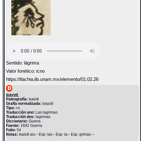
Sentido: lágrima
Valor fonético: icno
https://tlachia.iib.unam.mx/elemento/01.02.26
ixayotl
Paleografía:
Ixaiotl
Grafía normalizada:
ixayotl
Tipo:
r.n.
Traducción uno:
Las lagrimas
Traducción dos:
lagrimas
Diccionario:
Guerra
Fuente:
1692 Guerra
Folio:
54
Notas:
Ixaiotl aio-- Esp: las-- Esp: la-- Esp: grimas --