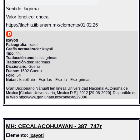
Sentido: lágrima
Valor fonético: choca
https://tlachia.iib.unam.mx/elemento/01.02.26
ixayotl
Paleografía:
Ixaiotl
Grafía normalizada:
ixayotl
Tipo:
r.n.
Traducción uno:
Las lagrimas
Traducción dos:
lagrimas
Diccionario:
Guerra
Fuente:
1692 Guerra
Folio:
54
Notas:
Ixaiotl aio-- Esp: las-- Esp: la-- Esp: grimas --
Gran Diccionario Náhuatl [en línea]. Universidad Nacional Autónoma de
México [Ciudad Universitaria, México D.F.]: 2012 [29-08-2020]. Disponible en
la Web http://www.gdn.unam.mx/contexto/29006
MH: CECALACOHUAYAN - 387_747r
Elemento:
ixayotl