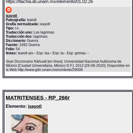
https://tlachia.iib.unam.mx/elemento/01.02.26
ixayotl
Paleografía:
Ixaiotl
Grafía normalizada:
ixayotl
Tipo:
r.n.
Traducción uno:
Las lagrimas
Traducción dos:
lagrimas
Diccionario:
Guerra
Fuente:
1692 Guerra
Folio:
54
Notas:
Ixaiotl aio-- Esp: las-- Esp: la-- Esp: grimas --
Gran Diccionario Náhuatl [en línea]. Universidad Nacional Autónoma de
México [Ciudad Universitaria, México D.F.]: 2012 [29-08-2020]. Disponible en
la Web http://www.gdn.unam.mx/contexto/29006
MATRITENSES - RP_266r
Elemento:
ixayotl