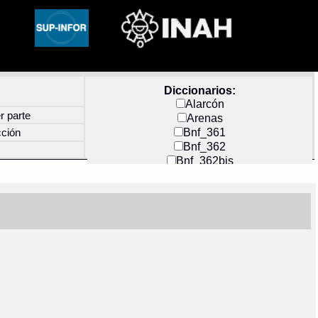
Diccionarios:
Alarcón
r parte
Arenas
Bnf_361
cción
Bnf_362
Bnf_362bis
Carochi
CF_INDEX
Clavijero
Cortés y Zedeño
Docs_México
Durán
Guerra
Mecayapan
Molina_1
Molina_2
Olmos_G