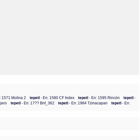
Olmos_V
Paredes
Rincón
Sahagún Escolio
Tezozomoc
Tzinacapan
Wimmer
: 1571 Molina 2
tepetl
- En: 1580 CF Index
tepetl
- En: 1595 Rincón
tepetl
-
ijero
tepetl
- En: 17?? Bnf_362
tepetl
- En: 1984 Tzinacapan
tepetl
- En: