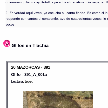
quinnananquilia in coyoltototl, ayacachicahuacatimani in nepapan 
2. En verdad aquí viven, ya escucho su canto florido. Es como si les
responde con cantos el centzontle, ave de cuatrocientas voces; le c
voces.
Glifos en Tlachia
20 MAZORCAS - 391
Glifo - 391_A_001a
Lectura
: tepetl