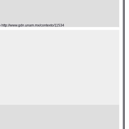
eb http://www.gdn.unam.mx/contexto/11534