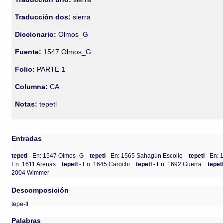
Traducción dos:
sierra
Diccionario:
Olmos_G
Fuente:
1547 Olmos_G
Folio:
PARTE 1
Columna:
CA
Notas:
tepetl
Entradas
tepetl
- En: 1547 Olmos_G
tepetl
- En: 1565 Sahagún Escolio
tepetl
- En: 
En: 1611 Arenas
tepetl
- En: 1645 Carochi
tepetl
- En: 1692 Guerra
tepet
2004 Wimmer
Descomposición
tepe-tl
Palabras