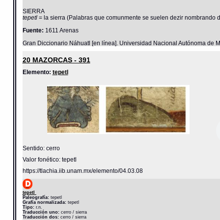
SIERRA
tepetl
= la sierra (Palabras que comunmente se suelen dezir nombrando di
Fuente:
1611 Arenas
Gran Diccionario Náhuatl [en línea]. Universidad Nacional Autónoma de M
20 MAZORCAS - 391
Elemento:
tepetl
Sentido: cerro
Valor fonético: tepetl
https://tlachia.iib.unam.mx/elemento/04.03.08
tepetl
Paleografía:
tepetl
Grafía normalizada:
tepetl
Tipo:
r.n.
Traducción uno:
cerro / sierra
Traducción dos:
cerro / sierra