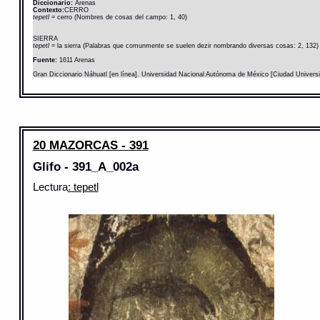
Diccionario:
Arenas
Contexto:
CERRO
tepetl
= cerro (Nombres de cosas del campo: 1, 40)
SIERRA
tepetl
= la sierra (Palabras que comunmente se suelen dezir nombrando diversas cosas: 2, 132)
Fuente:
1611 Arenas
Gran Diccionario Náhuatl [en línea]. Universidad Nacional Autónoma de México [Ciudad Univers
20 MAZORCAS - 391
Glifo - 391_A_002a
Lectura
: tepetl