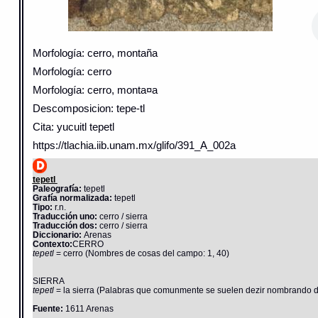
Morfología: cerro, montaña
Morfología: cerro
Morfología: cerro, monta¤a
Descomposicion: tepe-tl
Cita: yucuitl tepetl
https://tlachia.iib.unam.mx/glifo/391_A_002a
tepetl
Paleografía:
tepetl
Grafía normalizada:
tepetl
Tipo:
r.n.
Traducción uno:
cerro / sierra
Traducción dos:
cerro / sierra
Diccionario:
Arenas
Contexto:
CERRO
tepetl
= cerro (Nombres de cosas del campo: 1, 40)
SIERRA
tepetl
= la sierra (Palabras que comunmente se suelen dezir nombrando di
Fuente:
1611 Arenas