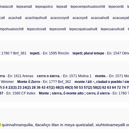
malacotl
tepeamatl
tepeapolco
tepeatl
tepecempohualxochitl
tepecentli
atl
acachatl
acachiquihuitl
acacocoyotl
acacoyotl
acacuahuitl
acacueyat
mpohualxochitl
tepecolcoatl
tepeconetl
tepecopalcuahuitl
tepecuacuilcatl
: 1780 ? Bnf_361
tepetl.
- En: 1595 Rincón
tepetl; plural tetepe
- En: 1547 Ol
erra
- En: 1611 Arenas
cerro o sierra.
- En: 1571 Molina 1
monte.
- En: 1571 Mo
4 Wimmer
Monte ô Zerro
- En: 17?? Bnf_362
monte / ätl ~, ciudad o pueblo / sie
1, VI-3 4 22(3) 23 24(2) 28 36 43 47(2) 48(3) 49(3) 50 53 57(2) 58(2) 62 63 64 72 7
237
- En: 1580 CF Index
Monte ; sierra, ó monte alto ; cerro, ó sierra
- En: 1780 
l
quinnahnanquilia, tlacahço itlan in meya quetzalatl, xiuhtotoameyalli