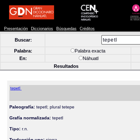
Presentación
Diccionarios
Búsquedas
Créditos
Buscar:
Palabra:
Palabra exacta
En:
Náhuatl
Resultados
tepetl
Paleografía:
tepetl; plural tetepe
Grafía normalizada:
tepetl
Tipo:
r.n.
Traducción uno:
sierra