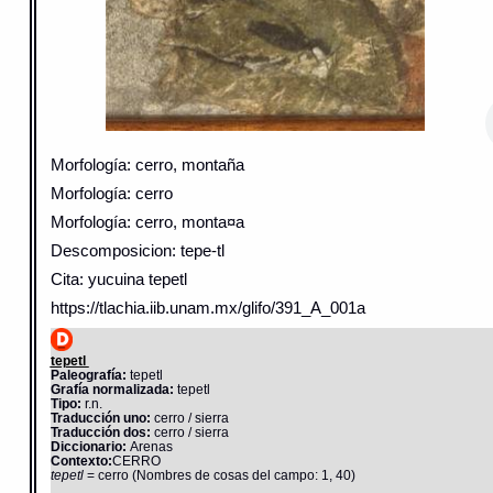
Morfología: cerro, montaña
Morfología: cerro
Morfología: cerro, monta¤a
Descomposicion: tepe-tl
Cita: yucuina tepetl
https://tlachia.iib.unam.mx/glifo/391_A_001a
tepetl
Paleografía:
tepetl
Grafía normalizada:
tepetl
Tipo:
r.n.
Traducción uno:
cerro / sierra
Traducción dos:
cerro / sierra
Diccionario:
Arenas
Contexto:
CERRO
tepetl
= cerro (Nombres de cosas del campo: 1, 40)