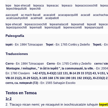
tepe
tepe ehecatl
tepeaca
tepeacac
tepeaco
tepeacocoxochitl
tepea
tepechtequiliztli
tepechtli
aaccayotl
ac mach tlacatl
acacalotl
acacapacquilitl
acacatl
acachachac
acalcuauhyollotl
acalmaitl
acalpatiotl
tepe ehecatl
tepeacocoxochitl
tepeamalacotl
tepeamatl
tepeatl
tepece
tepeizquixochitl
tepemaitl
tepemizquitl
tepenexcomitl
tepepancayotl
Paleografía
tepët
- En: 1984 Tzinacapan
Tepet
- En: 1765 Cortés y Zedeño
Tepetl.
- En
Traducciones
Cerro
- En: 1984 Tzinacapan
Cerro
- En: 1765 Cortés y Zedeño
cerro / si
Montagne. / métaphor., " in âtl in tepêtl ", la communauté, la ville.
- En: 200
En: 1780 Clavijero
I-42 47(3), II-43(2) 122 131, III-14 29 33 37(2) 43, V-15
VIII-10 21(2), IX-29 52(2), X-165 168 176 184 190 191 192 193(2), XI-233(2) 
cerro, ca. notepeuh (72)
- En: 1565 Sahagún Escolio
Textos en Temoa
1r 2
2. Tlacaço nican nemi; ye nicaquivii in ixochicuicatzin iuhquin
tepet