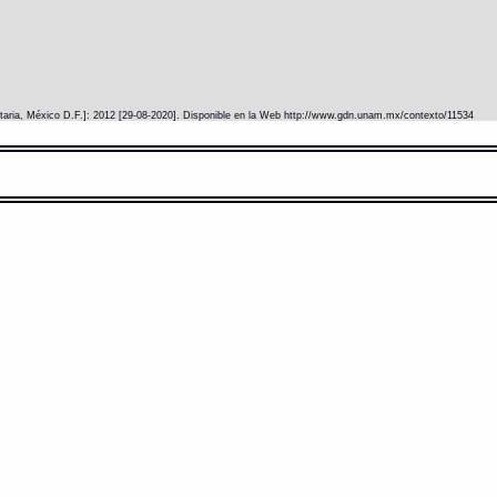
itaria, México D.F.]: 2012 [29-08-2020]. Disponible en la Web http://www.gdn.unam.mx/contexto/11534