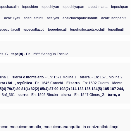
tepechacalin
tepechien
tepechiyan
tepechiyapan
tepechmana
tepechpan
l
acacuiyatl
acahuatototl
acaiyetl
acalcuachpancuahuitl
acalcuachpanitl
tepecuitlacotl
tepecuitlazotl
tepeehecatl
tepehuilocapitzxochitl
tepeilhuitl
mos_G
tepe[tl]
- En: 1565 Sahagún Escolio
lina 1
sierra o monte alto.
- En: 1571 Molina 1
sierra.
- En: 1571 Molina 2
rra / ätl ~, república
- En: 1645 Carochi
El serro
- En: 1692 Guerra
Monte
-
4 75(4) 79(2) 80 81(4) 82(2) 85(4) 87 90 108(2) 114 133 135 184(5) 185 187 244,
? Bnf_361
cerro.
- En: 1595 Rincón
sierra
- En: 1547 Olmos_G
torre, o
 oncan mocuicamomotla, mocuicanananquilia; in centzontlatoltoço’