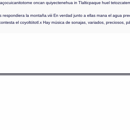
tlaçocuicanitotome oncan quiyectenehua in Tlalticpaque huel tetozcate
 respondiera la montaña.viii En verdad junto a ellas mana el agua precio
ontesta el coyoltótotl.x Hay música de sonajas, variados, preciosos, pá