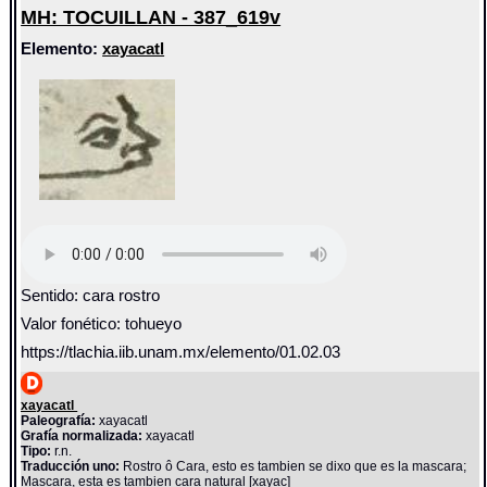
MH: TOCUILLAN - 387_619v
Elemento:
xayacatl
Sentido: cara rostro
Valor fonético: tohueyo
https://tlachia.iib.unam.mx/elemento/01.02.03
xayacatl
Paleografía:
xayacatl
Grafía normalizada:
xayacatl
Tipo:
r.n.
Traducción uno:
Rostro ô Cara, esto es tambien se dixo que es la mascara;
Mascara, esta es tambien cara natural [xayac]