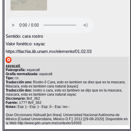
Sentido: cara rostro
Valor fonético: xayac
https://tlachia.iib.unam.mx/elemento/01.02.03
xayacatl
Paleografía:
xayacatl
Grafía normalizada:
xayacatl
Tipo:
r.n.
Traducción uno:
Rostro ô Cara, esto es tambien se dixo que es la mascara;
Mascara, esta es tambien cara natural [xayac]
Traducción dos:
rostro o cara, esto es tambien se dijo que es la mascara;
mascara, esta es tambien cara natural xayac
Diccionario:
Bnf_362
Fuente:
17?? Bnf_362
Notas:
Esp: [-- Esp: ]-- Esp: ô-- Esp: ixo--
Gran Diccionario Náhuatl [en línea]. Universidad Nacional Autónoma de
México [Ciudad Universitaria, México D.F.]: 2012 [29-08-2020]. Disponible en
la Web http://www.gdn.unam.mx/contexto/16565