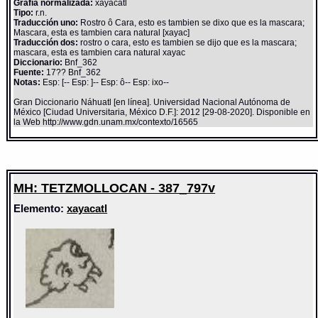
Grafía normalizada:
xayacatl
Tipo:
r.n.
Traducción uno:
Rostro ô Cara, esto es tambien se dixo que es la mascara;
Mascara, esta es tambien cara natural [xayac]
Traducción dos:
rostro o cara, esto es tambien se dijo que es la mascara;
mascara, esta es tambien cara natural xayac
Diccionario:
Bnf_362
Fuente:
17?? Bnf_362
Notas:
Esp: [-- Esp: ]-- Esp: ô-- Esp: ixo--
Gran Diccionario Náhuatl [en línea]. Universidad Nacional Autónoma de
México [Ciudad Universitaria, México D.F.]: 2012 [29-08-2020]. Disponible en
la Web http://www.gdn.unam.mx/contexto/16565
MH: TETZMOLLOCAN - 387_797v
Elemento:
xayacatl