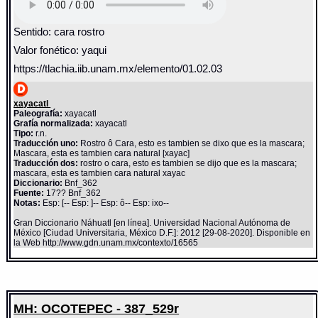
Sentido: cara rostro
Valor fonético: yaqui
https://tlachia.iib.unam.mx/elemento/01.02.03
xayacatl
Paleografía:
xayacatl
Grafía normalizada:
xayacatl
Tipo:
r.n.
Traducción uno:
Rostro ô Cara, esto es tambien se dixo que es la mascara;
Mascara, esta es tambien cara natural [xayac]
Traducción dos:
rostro o cara, esto es tambien se dijo que es la mascara;
mascara, esta es tambien cara natural xayac
Diccionario:
Bnf_362
Fuente:
17?? Bnf_362
Notas:
Esp: [-- Esp: ]-- Esp: ô-- Esp: ixo--
Gran Diccionario Náhuatl [en línea]. Universidad Nacional Autónoma de
México [Ciudad Universitaria, México D.F.]: 2012 [29-08-2020]. Disponible en
la Web http://www.gdn.unam.mx/contexto/16565
MH: OCOTEPEC - 387_529r