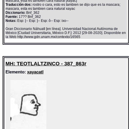
Mascara, esta es tambien cara natural [xayac]
Traducción dos:
rostro o cara, esto es tambien se dijo que es la mascara;
mascara, esta es tambien cara natural xayac
Diccionario:
Bnf_362
Fuente:
17?? Bnf_362
Notas:
Esp: [-- Esp: ]-- Esp: ô-- Esp: ixo--
Gran Diccionario Náhuatl [en línea]. Universidad Nacional Autónoma de
México [Ciudad Universitaria, México D.F.]: 2012 [29-08-2020]. Disponible en
la Web http://www.gdn.unam.mx/contexto/16565
MH: TEOTLALTZINCO - 387_863r
Elemento:
xayacatl