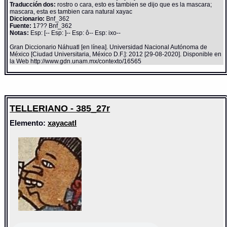
Traducción dos:
rostro o cara, esto es tambien se dijo que es la mascara;
mascara, esta es tambien cara natural xayac
Diccionario:
Bnf_362
Fuente:
17?? Bnf_362
Notas:
Esp: [-- Esp: ]-- Esp: ô-- Esp: ixo--
Gran Diccionario Náhuatl [en línea]. Universidad Nacional Autónoma de
México [Ciudad Universitaria, México D.F.]: 2012 [29-08-2020]. Disponible en
la Web http://www.gdn.unam.mx/contexto/16565
TELLERIANO - 385_27r
Elemento:
xayacatl