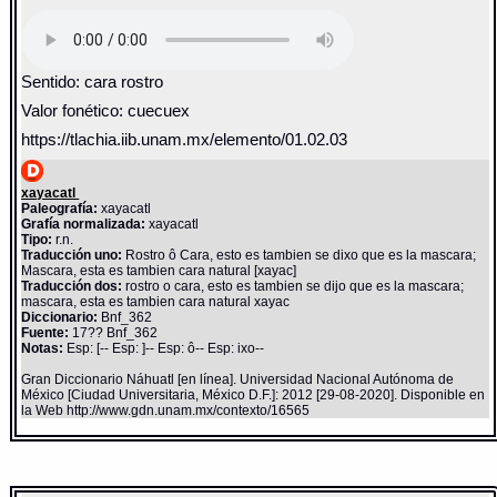
Sentido: cara rostro
Valor fonético: cuecuex
https://tlachia.iib.unam.mx/elemento/01.02.03
xayacatl
Paleografía:
xayacatl
Grafía normalizada:
xayacatl
Tipo:
r.n.
Traducción uno:
Rostro ô Cara, esto es tambien se dixo que es la mascara;
Mascara, esta es tambien cara natural [xayac]
Traducción dos:
rostro o cara, esto es tambien se dijo que es la mascara;
mascara, esta es tambien cara natural xayac
Diccionario:
Bnf_362
Fuente:
17?? Bnf_362
Notas:
Esp: [-- Esp: ]-- Esp: ô-- Esp: ixo--
Gran Diccionario Náhuatl [en línea]. Universidad Nacional Autónoma de
México [Ciudad Universitaria, México D.F.]: 2012 [29-08-2020]. Disponible en
la Web http://www.gdn.unam.mx/contexto/16565