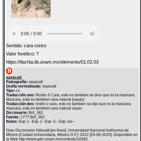
Sentido: cara rostro
Valor fonético: ?
https://tlachia.iib.unam.mx/elemento/01.02.03
xayacatl
Paleografía:
xayacatl
Grafía normalizada:
xayacatl
Tipo:
r.n.
Traducción uno:
Rostro ô Cara, esto es tambien se dixo que es la mascara;
Mascara, esta es tambien cara natural [xayac]
Traducción dos:
rostro o cara, esto es tambien se dijo que es la mascara;
mascara, esta es tambien cara natural xayac
Diccionario:
Bnf_362
Fuente:
17?? Bnf_362
Notas:
Esp: [-- Esp: ]-- Esp: ô-- Esp: ixo--
Gran Diccionario Náhuatl [en línea]. Universidad Nacional Autónoma de
México [Ciudad Universitaria, México D.F.]: 2012 [29-08-2020]. Disponible en
la Web http://www.gdn.unam.mx/contexto/16565