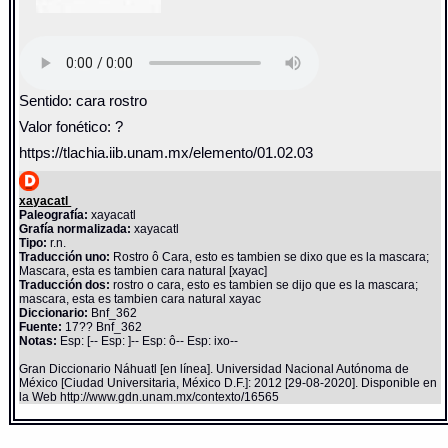
Sentido: cara rostro
Valor fonético: ?
https://tlachia.iib.unam.mx/elemento/01.02.03
xayacatl
Paleografía:
xayacatl
Grafía normalizada:
xayacatl
Tipo:
r.n.
Traducción uno:
Rostro ô Cara, esto es tambien se dixo que es la mascara;
Mascara, esta es tambien cara natural [xayac]
Traducción dos:
rostro o cara, esto es tambien se dijo que es la mascara;
mascara, esta es tambien cara natural xayac
Diccionario:
Bnf_362
Fuente:
17?? Bnf_362
Notas:
Esp: [-- Esp: ]-- Esp: ô-- Esp: ixo--
Gran Diccionario Náhuatl [en línea]. Universidad Nacional Autónoma de
México [Ciudad Universitaria, México D.F.]: 2012 [29-08-2020]. Disponible en
la Web http://www.gdn.unam.mx/contexto/16565