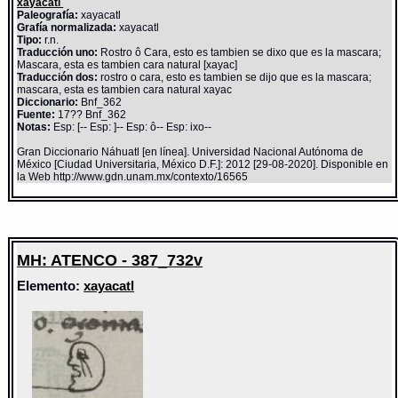
xayacatl
Paleografía:
xayacatl
Grafía normalizada:
xayacatl
Tipo:
r.n.
Traducción uno:
Rostro ô Cara, esto es tambien se dixo que es la mascara;
Mascara, esta es tambien cara natural [xayac]
Traducción dos:
rostro o cara, esto es tambien se dijo que es la mascara;
mascara, esta es tambien cara natural xayac
Diccionario:
Bnf_362
Fuente:
17?? Bnf_362
Notas:
Esp: [-- Esp: ]-- Esp: ô-- Esp: ixo--
Gran Diccionario Náhuatl [en línea]. Universidad Nacional Autónoma de
México [Ciudad Universitaria, México D.F.]: 2012 [29-08-2020]. Disponible en
la Web http://www.gdn.unam.mx/contexto/16565
MH: ATENCO - 387_732v
Elemento:
xayacatl