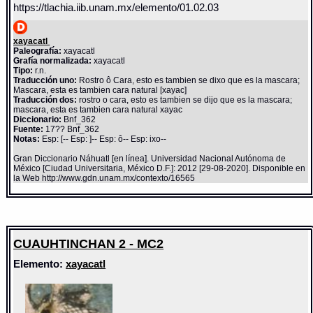
https://tlachia.iib.unam.mx/elemento/01.02.03
xayacatl
Paleografía:
xayacatl
Grafía normalizada:
xayacatl
Tipo:
r.n.
Traducción uno:
Rostro ô Cara, esto es tambien se dixo que es la mascara;
Mascara, esta es tambien cara natural [xayac]
Traducción dos:
rostro o cara, esto es tambien se dijo que es la mascara;
mascara, esta es tambien cara natural xayac
Diccionario:
Bnf_362
Fuente:
17?? Bnf_362
Notas:
Esp: [-- Esp: ]-- Esp: ô-- Esp: ixo--
Gran Diccionario Náhuatl [en línea]. Universidad Nacional Autónoma de
México [Ciudad Universitaria, México D.F.]: 2012 [29-08-2020]. Disponible en
la Web http://www.gdn.unam.mx/contexto/16565
CUAUHTINCHAN 2 - MC2
Elemento:
xayacatl