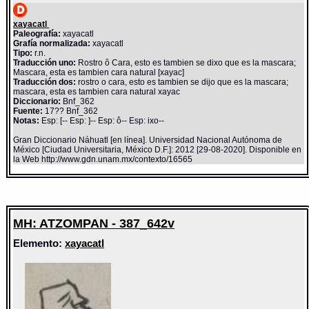
xayacatl
Paleografía:
xayacatl
Grafía normalizada:
xayacatl
Tipo:
r.n.
Traducción uno:
Rostro ô Cara, esto es tambien se dixo que es la mascara;
Mascara, esta es tambien cara natural [xayac]
Traducción dos:
rostro o cara, esto es tambien se dijo que es la mascara;
mascara, esta es tambien cara natural xayac
Diccionario:
Bnf_362
Fuente:
17?? Bnf_362
Notas:
Esp: [-- Esp: ]-- Esp: ô-- Esp: ixo--
Gran Diccionario Náhuatl [en línea]. Universidad Nacional Autónoma de
México [Ciudad Universitaria, México D.F.]: 2012 [29-08-2020]. Disponible en
la Web http://www.gdn.unam.mx/contexto/16565
MH: ATZOMPAN - 387_642v
Elemento:
xayacatl