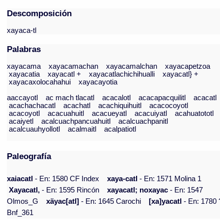
Descomposición
xayaca-tl
Palabras
xayacama
xayacamachan
xayacamalchan
xayacapetzoa
xayacatia
xayacatl +
xayacatlachichihualli
xayacatl} +
xayacaxolocahahui
xayacayotia
aaccayotl
ac mach tlacatl
acacalotl
acacapacquilitl
acacatl
acachachacatl
acachatl
acachiquihuitl
acacocoyotl
acacoyotl
acacuahuitl
acacueyatl
acacuiyatl
acahuatototl
acaiyetl
acalcuachpancuahuitl
acalcuachpanitl
acalcuauhyollotl
acalmaitl
acalpatiotl
Paleografía
xaiacatl
- En: 1580 CF Index
xaya-catl
- En: 1571 Molina 1
Xayacatl,
- En: 1595 Rincón
xayacatl; noxayac
- En: 1547
Olmos_G
xäyac[atl]
- En: 1645 Carochi
[xa]yacatl
- En: 1780 
Bnf_361