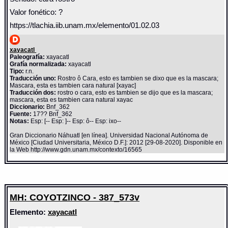
Valor fonético: ?
https://tlachia.iib.unam.mx/elemento/01.02.03
xayacatl
Paleografía:
xayacatl
Grafía normalizada:
xayacatl
Tipo:
r.n.
Traducción uno:
Rostro ô Cara, esto es tambien se dixo que es la mascara;
Mascara, esta es tambien cara natural [xayac]
Traducción dos:
rostro o cara, esto es tambien se dijo que es la mascara;
mascara, esta es tambien cara natural xayac
Diccionario:
Bnf_362
Fuente:
17?? Bnf_362
Notas:
Esp: [-- Esp: ]-- Esp: ô-- Esp: ixo--
Gran Diccionario Náhuatl [en línea]. Universidad Nacional Autónoma de
México [Ciudad Universitaria, México D.F.]: 2012 [29-08-2020]. Disponible en
la Web http://www.gdn.unam.mx/contexto/16565
MH: COYOTZINCO - 387_573v
Elemento:
xayacatl