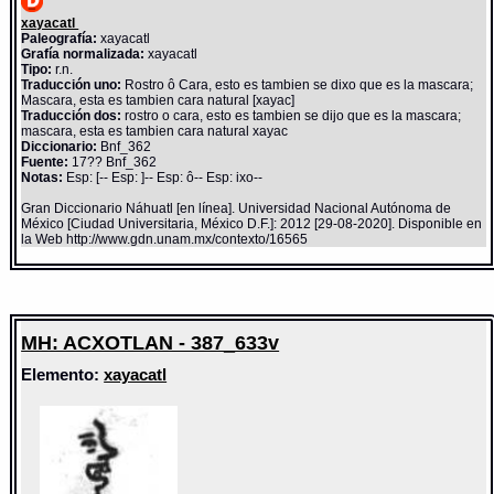
xayacatl
Paleografía:
xayacatl
Grafía normalizada:
xayacatl
Tipo:
r.n.
Traducción uno:
Rostro ô Cara, esto es tambien se dixo que es la mascara;
Mascara, esta es tambien cara natural [xayac]
Traducción dos:
rostro o cara, esto es tambien se dijo que es la mascara;
mascara, esta es tambien cara natural xayac
Diccionario:
Bnf_362
Fuente:
17?? Bnf_362
Notas:
Esp: [-- Esp: ]-- Esp: ô-- Esp: ixo--
Gran Diccionario Náhuatl [en línea]. Universidad Nacional Autónoma de
México [Ciudad Universitaria, México D.F.]: 2012 [29-08-2020]. Disponible en
la Web http://www.gdn.unam.mx/contexto/16565
MH: ACXOTLAN - 387_633v
Elemento:
xayacatl