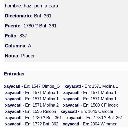
hombre. haz, pon la cara
Diccionario:
Bnf_361
Fuente:
1780 ? Bnf_361
Folio:
837
Columna:
A
Notas:
Placer :
Entradas
xayacatl
- En: 1547 Olmos_G
xayacatl
- En: 1571 Molina 1
xayacatl
- En: 1571 Molina 1
xayacatl
- En: 1571 Molina 1
xayacatl
- En: 1571 Molina 1
xayacatl
- En: 1571 Molina 1
xayacatl
- En: 1571 Molina 2
xayacatl
- En: 1580 CF Index
xayacatl
- En: 1595 Rincón
xayacatl
- En: 1645 Carochi
xayacatl
- En: 1780 ? Bnf_361
xayacatl
- En: 1780 ? Bnf_361
xayacatl
- En: 17?? Bnf_362
xayacatl
- En: 2004 Wimmer