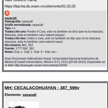
Valor fonético: cama
https://tlachia.iib.unam.mx/elemento/01.02.03
xayacatl
Paleografía:
xayacatl
Grafía normalizada:
xayacatl
Tipo:
r.n.
Traducción uno:
Rostro ô Cara, esto es tambien se dixo que es la mascara;
Mascara, esta es tambien cara natural [xayac]
Traducción dos:
rostro o cara, esto es tambien se dijo que es la mascara;
mascara, esta es tambien cara natural xayac
Diccionario:
Bnf_362
Fuente:
17?? Bnf_362
Notas:
Esp: [-- Esp: ]-- Esp: ô-- Esp: ixo--
Gran Diccionario Náhuatl [en línea]. Universidad Nacional Autónoma de
México [Ciudad Universitaria, México D.F.]: 2012 [29-08-2020]. Disponible en
la Web http://www.gdn.unam.mx/contexto/16565
MH: CECALACOHUAYAN - 387_596v
Elemento:
xayacatl