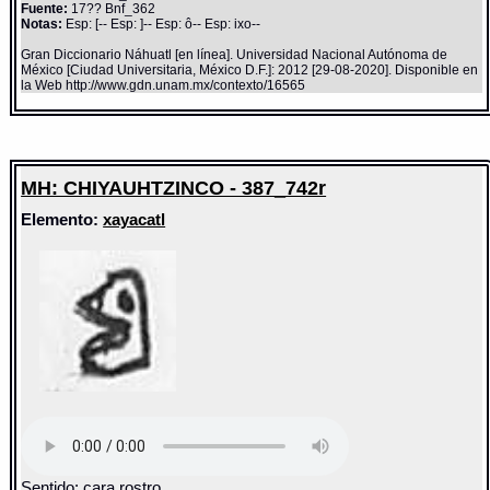
Fuente:
17?? Bnf_362
Notas:
Esp: [-- Esp: ]-- Esp: ô-- Esp: ixo--
Gran Diccionario Náhuatl [en línea]. Universidad Nacional Autónoma de
México [Ciudad Universitaria, México D.F.]: 2012 [29-08-2020]. Disponible en
la Web http://www.gdn.unam.mx/contexto/16565
MH: CHIYAUHTZINCO - 387_742r
Elemento:
xayacatl
Sentido: cara rostro