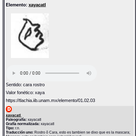
Elemento:
xayacatl
Sentido: cara rostro
Valor fonético: xaya
https://tlachia.iib.unam.mx/elemento/01.02.03
xayacatl
Paleografía:
xayacatl
Grafía normalizada:
xayacatl
Tipo:
r.n.
Traducción uno:
Rostro ô Cara, esto es tambien se dixo que es la mascara;