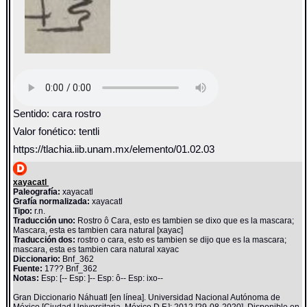
Sentido: cara rostro
Valor fonético: tentli
https://tlachia.iib.unam.mx/elemento/01.02.03
xayacatl
Paleografía:
xayacatl
Grafía normalizada:
xayacatl
Tipo:
r.n.
Traducción uno:
Rostro ô Cara, esto es tambien se dixo que es la mascara;
Mascara, esta es tambien cara natural [xayac]
Traducción dos:
rostro o cara, esto es tambien se dijo que es la mascara;
mascara, esta es tambien cara natural xayac
Diccionario:
Bnf_362
Fuente:
17?? Bnf_362
Notas:
Esp: [-- Esp: ]-- Esp: ô-- Esp: ixo--
Gran Diccionario Náhuatl [en línea]. Universidad Nacional Autónoma de