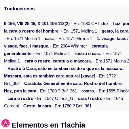
Traducciones
II-156, VIII-28 45, X-101 106 112(2)
- En: 1580 CF Index
haz, po
la cara o rostro del hombre.
- En: 1571 Molina 1
gesto, la cara
- En: 1571 Molina 1
cara.
- En: 1571 Molina 1
1. visage, face. /
visage, face. / masque.
- En: 2004 Wimmer
caratula
generalmente.
- En: 1571 Molina 1
rostro o cara.
- En: 1571
Molina 1
cara o rostro, caratula o maxcara.
- En: 1571 Molina 
Rostro ô Cara, esto es tambien se dixo que es la mascara;
Mascara, esta es tambien cara natural [xayac]
- En: 17??
Bnf_362
Caratula. Generalmente cara. Rostro del hombre.
Haz, pon la cara
- En: 1780 ? Bnf_361
rostro.
- En: 1595 Rincó
cara o rostro
- En: 1547 Olmos_G
cara / rostro
- En: 1645
Carochi
Gesto, la cara
- En: 1780 ? Bnf_361
Elementos en Tlachia