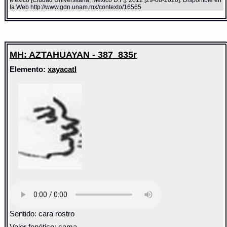
México [Ciudad Universitaria, México D.F.]: 2012 [29-08-2020]. Disponible en
la Web http://www.gdn.unam.mx/contexto/16565
MH: AZTAHUAYAN - 387_835r
Elemento:
xayacatl
Sentido: cara rostro