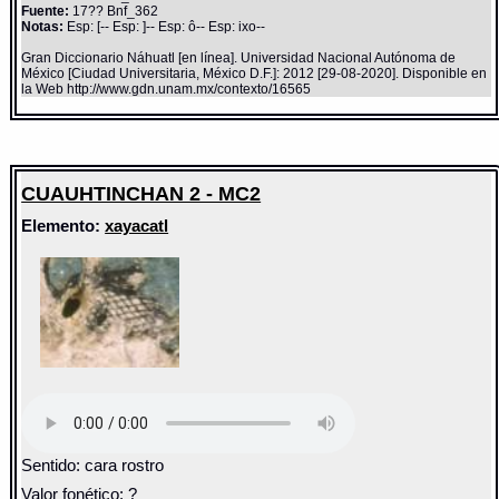
Fuente:
17?? Bnf_362
Notas:
Esp: [-- Esp: ]-- Esp: ô-- Esp: ixo--
Gran Diccionario Náhuatl [en línea]. Universidad Nacional Autónoma de
México [Ciudad Universitaria, México D.F.]: 2012 [29-08-2020]. Disponible en
la Web http://www.gdn.unam.mx/contexto/16565
CUAUHTINCHAN 2 - MC2
Elemento:
xayacatl
Sentido: cara rostro
Valor fonético: ?