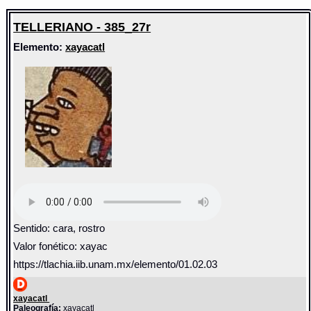
TELLERIANO - 385_27r
Elemento:
xayacatl
Sentido: cara, rostro
Valor fonético: xayac
https://tlachia.iib.unam.mx/elemento/01.02.03
xayacatl
Paleografía:
xayacatl