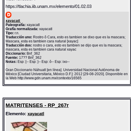
https://tlachia.iib.unam.mx/elemento/01.02.03
xayacatl
Paleografía:
xayacatl
Grafía normalizada:
xayacatl
Tipo:
r.n.
Traducción uno:
Rostro ô Cara, esto es tambien se dixo que es la mascara;
Mascara, esta es tambien cara natural [xayac]
Traducción dos:
rostro o cara, esto es tambien se dijo que es la mascara;
mascara, esta es tambien cara natural xayac
Diccionario:
Bnf_362
Fuente:
17?? Bnf_362
Notas:
Esp: [-- Esp: ]-- Esp: ô-- Esp: ixo--
Gran Diccionario Náhuatl [en línea]. Universidad Nacional Autónoma de
México [Ciudad Universitaria, México D.F.]: 2012 [29-08-2020]. Disponible en
la Web http://www.gdn.unam.mx/contexto/16565
MATRITENSES - RP_267r
Elemento:
xayacatl