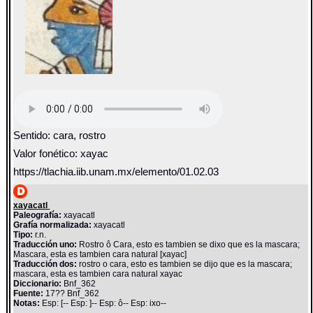
Sentido: cara, rostro
Valor fonético: xayac
https://tlachia.iib.unam.mx/elemento/01.02.03
xayacatl
Paleografía:
xayacatl
Grafía normalizada:
xayacatl
Tipo:
r.n.
Traducción uno:
Rostro ô Cara, esto es tambien se dixo que es la mascara;
Mascara, esta es tambien cara natural [xayac]
Traducción dos:
rostro o cara, esto es tambien se dijo que es la mascara;
mascara, esta es tambien cara natural xayac
Diccionario:
Bnf_362
Fuente:
17?? Bnf_362
Notas:
Esp: [-- Esp: ]-- Esp: ô-- Esp: ixo--