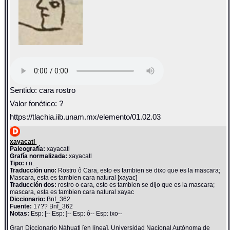
Sentido: cara rostro
Valor fonético: ?
https://tlachia.iib.unam.mx/elemento/01.02.03
xayacatl
Paleografía:
xayacatl
Grafía normalizada:
xayacatl
Tipo:
r.n.
Traducción uno:
Rostro ô Cara, esto es tambien se dixo que es la mascara;
Mascara, esta es tambien cara natural [xayac]
Traducción dos:
rostro o cara, esto es tambien se dijo que es la mascara;
mascara, esta es tambien cara natural xayac
Diccionario:
Bnf_362
Fuente:
17?? Bnf_362
Notas:
Esp: [-- Esp: ]-- Esp: ô-- Esp: ixo--
Gran Diccionario Náhuatl [en línea]. Universidad Nacional Autónoma de