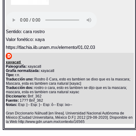
Sentido: cara rostro
Valor fonético: xaya
https://tlachia.iib.unam.mx/elemento/01.02.03
xayacatl
Paleografía:
xayacatl
Grafía normalizada:
xayacatl
Tipo:
r.n.
Traducción uno:
Rostro ô Cara, esto es tambien se dixo que es la mascara;
Mascara, esta es tambien cara natural [xayac]
Traducción dos:
rostro o cara, esto es tambien se dijo que es la mascara;
mascara, esta es tambien cara natural xayac
Diccionario:
Bnf_362
Fuente:
17?? Bnf_362
Notas:
Esp: [-- Esp: ]-- Esp: ô-- Esp: ixo--
Gran Diccionario Náhuatl [en línea]. Universidad Nacional Autónoma de
México [Ciudad Universitaria, México D.F.]: 2012 [29-08-2020]. Disponible en
la Web http://www.gdn.unam.mx/contexto/16565