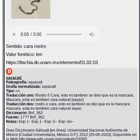
Sentido: cara rostro
Valor fonético: ten
https://tlachia.iib.unam.mx/elemento/01.02.03
xayacatl
Paleografía:
xayacatl
Grafía normalizada:
xayacatl
Tipo:
r.n.
Traducción uno:
Rostro ô Cara, esto es tambien se dixo que es la mascara;
Mascara, esta es tambien cara natural [xayac]
Traducción dos:
rostro o cara, esto es tambien se dijo que es la mascara;
mascara, esta es tambien cara natural xayac
Diccionario:
Bnf_362
Fuente:
17?? Bnf_362
Notas:
Esp: [-- Esp: ]-- Esp: ô-- Esp: ixo--
Gran Diccionario Náhuatl [en línea]. Universidad Nacional Autónoma de
México [Ciudad Universitaria, México D.F.]: 2012 [29-08-2020]. Disponible en
la Web http://www.gdn.unam.mx/contexto/16565