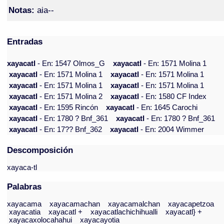
Notas:
aia--
Entradas
xayacatl
- En: 1547 Olmos_G
xayacatl
- En: 1571 Molina 1
xayacatl
- En: 1571 Molina 1
xayacatl
- En: 1571 Molina 1
xayacatl
- En: 1571 Molina 1
xayacatl
- En: 1571 Molina 1
xayacatl
- En: 1571 Molina 2
xayacatl
- En: 1580 CF Index
xayacatl
- En: 1595 Rincón
xayacatl
- En: 1645 Carochi
xayacatl
- En: 1780 ? Bnf_361
xayacatl
- En: 1780 ? Bnf_361
xayacatl
- En: 17?? Bnf_362
xayacatl
- En: 2004 Wimmer
Descomposición
xayaca-tl
Palabras
xayacama
xayacamachan
xayacamalchan
xayacapetzoa
xayacatia
xayacatl +
xayacatlachichihualli
xayacatl} +
xayacaxolocahahui
xayacayotia