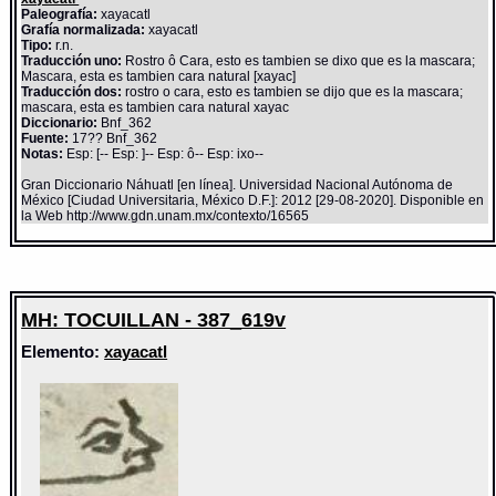
Paleografía:
xayacatl
Grafía normalizada:
xayacatl
Tipo:
r.n.
Traducción uno:
Rostro ô Cara, esto es tambien se dixo que es la mascara;
Mascara, esta es tambien cara natural [xayac]
Traducción dos:
rostro o cara, esto es tambien se dijo que es la mascara;
mascara, esta es tambien cara natural xayac
Diccionario:
Bnf_362
Fuente:
17?? Bnf_362
Notas:
Esp: [-- Esp: ]-- Esp: ô-- Esp: ixo--
Gran Diccionario Náhuatl [en línea]. Universidad Nacional Autónoma de
México [Ciudad Universitaria, México D.F.]: 2012 [29-08-2020]. Disponible en
la Web http://www.gdn.unam.mx/contexto/16565
MH: TOCUILLAN - 387_619v
Elemento:
xayacatl