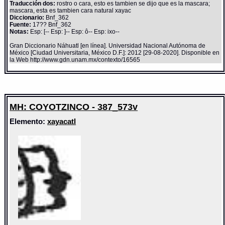
Traducción dos:
rostro o cara, esto es tambien se dijo que es la mascara;
mascara, esta es tambien cara natural xayac
Diccionario:
Bnf_362
Fuente:
17?? Bnf_362
Notas:
Esp: [-- Esp: ]-- Esp: ô-- Esp: ixo--
Gran Diccionario Náhuatl [en línea]. Universidad Nacional Autónoma de
México [Ciudad Universitaria, México D.F.]: 2012 [29-08-2020]. Disponible en
la Web http://www.gdn.unam.mx/contexto/16565
MH: COYOTZINCO - 387_573v
Elemento:
xayacatl