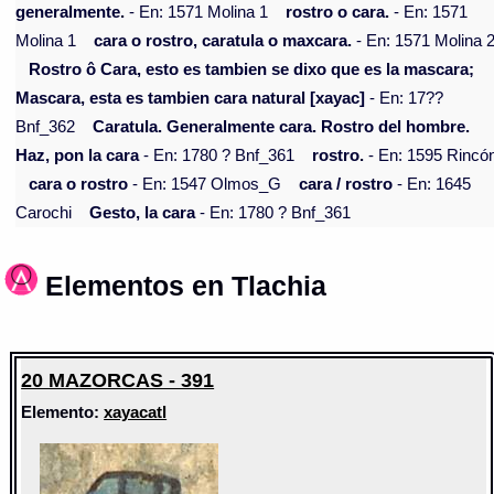
generalmente.
- En: 1571 Molina 1
rostro o cara.
- En: 1571
Molina 1
cara o rostro, caratula o maxcara.
- En: 1571 Molina 
Rostro ô Cara, esto es tambien se dixo que es la mascara;
Mascara, esta es tambien cara natural [xayac]
- En: 17??
Bnf_362
Caratula. Generalmente cara. Rostro del hombre.
Haz, pon la cara
- En: 1780 ? Bnf_361
rostro.
- En: 1595 Rincó
cara o rostro
- En: 1547 Olmos_G
cara / rostro
- En: 1645
Carochi
Gesto, la cara
- En: 1780 ? Bnf_361
Elementos en Tlachia
20 MAZORCAS - 391
Elemento:
xayacatl