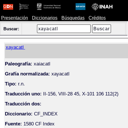
Presentación
Diccionarios
Búsquedas
Créditos
Buscar:
xayacatl
Paleografía:
xaiacatl
Grafía normalizada:
xayacatl
Tipo:
r.n.
Traducción uno:
II-156, VIII-28 45, X-101 106 112(2)
Traducción dos:
Diccionario:
CF_INDEX
Fuente:
1580 CF Index