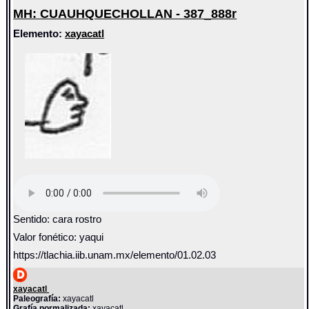
MH: CUAUHQUECHOLLAN - 387_888r
Elemento:
xayacatl
Sentido: cara rostro
Valor fonético: yaqui
https://tlachia.iib.unam.mx/elemento/01.02.03
xayacatl
Paleografía:
xayacatl
Grafía normalizada:
xayacatl