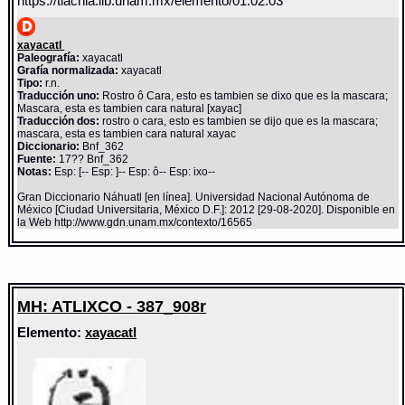
https://tlachia.iib.unam.mx/elemento/01.02.03
xayacatl
Paleografía:
xayacatl
Grafía normalizada:
xayacatl
Tipo:
r.n.
Traducción uno:
Rostro ô Cara, esto es tambien se dixo que es la mascara;
Mascara, esta es tambien cara natural [xayac]
Traducción dos:
rostro o cara, esto es tambien se dijo que es la mascara;
mascara, esta es tambien cara natural xayac
Diccionario:
Bnf_362
Fuente:
17?? Bnf_362
Notas:
Esp: [-- Esp: ]-- Esp: ô-- Esp: ixo--
Gran Diccionario Náhuatl [en línea]. Universidad Nacional Autónoma de
México [Ciudad Universitaria, México D.F.]: 2012 [29-08-2020]. Disponible en
la Web http://www.gdn.unam.mx/contexto/16565
MH: ATLIXCO - 387_908r
Elemento:
xayacatl