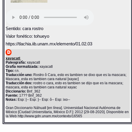
Sentido: cara rostro
Valor fonético: tohueyo
https://tlachia.iib.unam.mx/elemento/01.02.03
xayacatl
Paleografía:
xayacatl
Grafía normalizada:
xayacatl
Tipo:
r.n.
Traducción uno:
Rostro ô Cara, esto es tambien se dixo que es la mascara;
Mascara, esta es tambien cara natural [xayac]
Traducción dos:
rostro o cara, esto es tambien se dijo que es la mascara;
mascara, esta es tambien cara natural xayac
Diccionario:
Bnf_362
Fuente:
17?? Bnf_362
Notas:
Esp: [-- Esp: ]-- Esp: ô-- Esp: ixo--
Gran Diccionario Náhuatl [en línea]. Universidad Nacional Autónoma de
México [Ciudad Universitaria, México D.F.]: 2012 [29-08-2020]. Disponible en
la Web http://www.gdn.unam.mx/contexto/16565