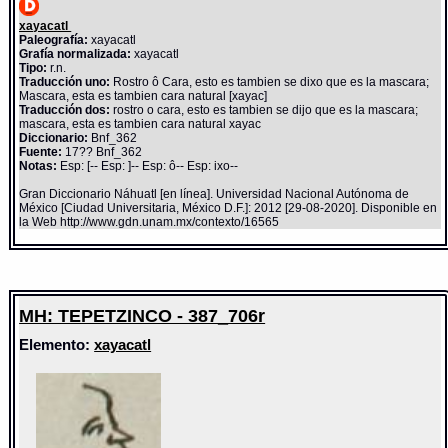
xayacatl
Paleografía:
xayacatl
Grafía normalizada:
xayacatl
Tipo:
r.n.
Traducción uno:
Rostro ô Cara, esto es tambien se dixo que es la mascara;
Mascara, esta es tambien cara natural [xayac]
Traducción dos:
rostro o cara, esto es tambien se dijo que es la mascara;
mascara, esta es tambien cara natural xayac
Diccionario:
Bnf_362
Fuente:
17?? Bnf_362
Notas:
Esp: [-- Esp: ]-- Esp: ô-- Esp: ixo--
Gran Diccionario Náhuatl [en línea]. Universidad Nacional Autónoma de
México [Ciudad Universitaria, México D.F.]: 2012 [29-08-2020]. Disponible en
la Web http://www.gdn.unam.mx/contexto/16565
MH: TEPETZINCO - 387_706r
Elemento:
xayacatl