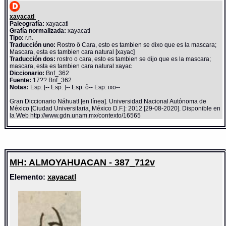
xayacatl
Paleografía:
xayacatl
Grafía normalizada:
xayacatl
Tipo:
r.n.
Traducción uno:
Rostro ô Cara, esto es tambien se dixo que es la mascara;
Mascara, esta es tambien cara natural [xayac]
Traducción dos:
rostro o cara, esto es tambien se dijo que es la mascara;
mascara, esta es tambien cara natural xayac
Diccionario:
Bnf_362
Fuente:
17?? Bnf_362
Notas:
Esp: [-- Esp: ]-- Esp: ô-- Esp: ixo--
Gran Diccionario Náhuatl [en línea]. Universidad Nacional Autónoma de
México [Ciudad Universitaria, México D.F.]: 2012 [29-08-2020]. Disponible en
la Web http://www.gdn.unam.mx/contexto/16565
MH: ALMOYAHUACAN - 387_712v
Elemento:
xayacatl