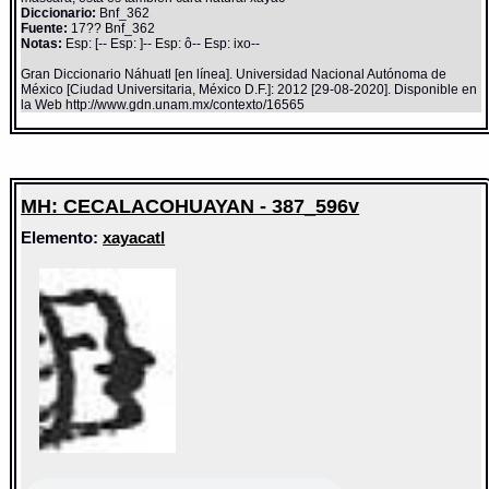
Diccionario:
Bnf_362
Fuente:
17?? Bnf_362
Notas:
Esp: [-- Esp: ]-- Esp: ô-- Esp: ixo--
Gran Diccionario Náhuatl [en línea]. Universidad Nacional Autónoma de
México [Ciudad Universitaria, México D.F.]: 2012 [29-08-2020]. Disponible en
la Web http://www.gdn.unam.mx/contexto/16565
MH: CECALACOHUAYAN - 387_596v
Elemento:
xayacatl