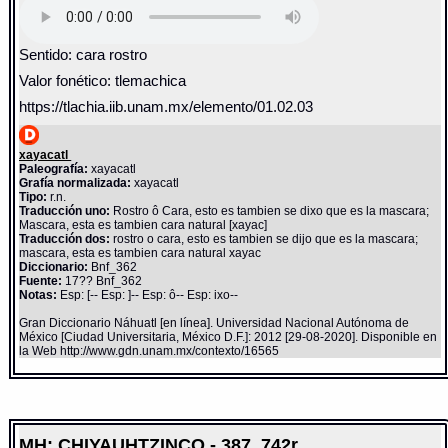
Sentido: cara rostro
Valor fonético: tlemachica
https://tlachia.iib.unam.mx/elemento/01.02.03
xayacatl
Paleografía:
xayacatl
Grafía normalizada:
xayacatl
Tipo:
r.n.
Traducción uno:
Rostro ô Cara, esto es tambien se dixo que es la mascara;
Mascara, esta es tambien cara natural [xayac]
Traducción dos:
rostro o cara, esto es tambien se dijo que es la mascara;
mascara, esta es tambien cara natural xayac
Diccionario:
Bnf_362
Fuente:
17?? Bnf_362
Notas:
Esp: [-- Esp: ]-- Esp: ô-- Esp: ixo--
Gran Diccionario Náhuatl [en línea]. Universidad Nacional Autónoma de
México [Ciudad Universitaria, México D.F.]: 2012 [29-08-2020]. Disponible en
la Web http://www.gdn.unam.mx/contexto/16565
MH: CHIYAUHTZINCO - 387_742r