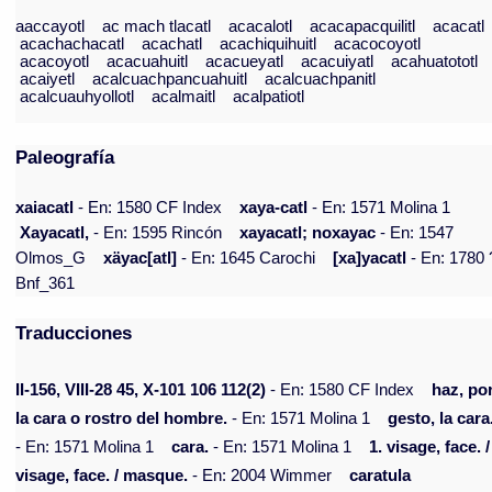
aaccayotl
ac mach tlacatl
acacalotl
acacapacquilitl
acacatl
acachachacatl
acachatl
acachiquihuitl
acacocoyotl
acacoyotl
acacuahuitl
acacueyatl
acacuiyatl
acahuatototl
acaiyetl
acalcuachpancuahuitl
acalcuachpanitl
acalcuauhyollotl
acalmaitl
acalpatiotl
Paleografía
xaiacatl
- En: 1580 CF Index
xaya-catl
- En: 1571 Molina 1
Xayacatl,
- En: 1595 Rincón
xayacatl; noxayac
- En: 1547
Olmos_G
xäyac[atl]
- En: 1645 Carochi
[xa]yacatl
- En: 1780 
Bnf_361
Traducciones
II-156, VIII-28 45, X-101 106 112(2)
- En: 1580 CF Index
haz, po
la cara o rostro del hombre.
- En: 1571 Molina 1
gesto, la cara
- En: 1571 Molina 1
cara.
- En: 1571 Molina 1
1. visage, face. /
visage, face. / masque.
- En: 2004 Wimmer
caratula