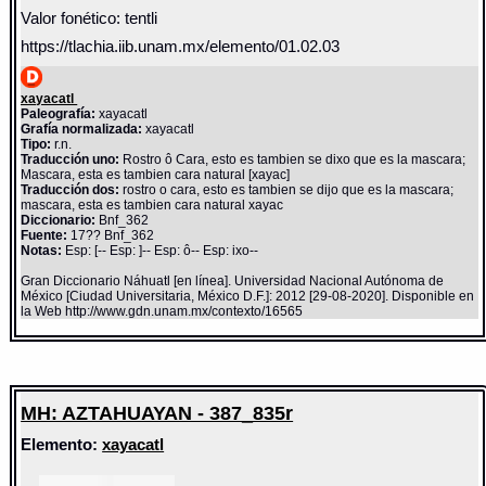
Valor fonético: tentli
https://tlachia.iib.unam.mx/elemento/01.02.03
xayacatl
Paleografía:
xayacatl
Grafía normalizada:
xayacatl
Tipo:
r.n.
Traducción uno:
Rostro ô Cara, esto es tambien se dixo que es la mascara;
Mascara, esta es tambien cara natural [xayac]
Traducción dos:
rostro o cara, esto es tambien se dijo que es la mascara;
mascara, esta es tambien cara natural xayac
Diccionario:
Bnf_362
Fuente:
17?? Bnf_362
Notas:
Esp: [-- Esp: ]-- Esp: ô-- Esp: ixo--
Gran Diccionario Náhuatl [en línea]. Universidad Nacional Autónoma de
México [Ciudad Universitaria, México D.F.]: 2012 [29-08-2020]. Disponible en
la Web http://www.gdn.unam.mx/contexto/16565
MH: AZTAHUAYAN - 387_835r
Elemento:
xayacatl