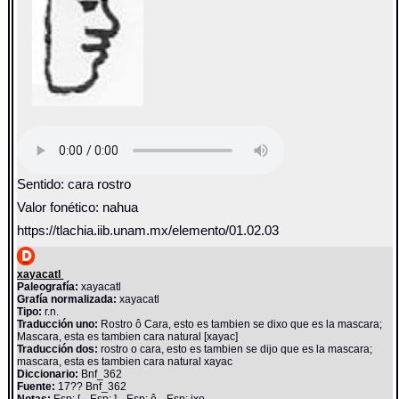
Sentido: cara rostro
Valor fonético: nahua
https://tlachia.iib.unam.mx/elemento/01.02.03
xayacatl
Paleografía:
xayacatl
Grafía normalizada:
xayacatl
Tipo:
r.n.
Traducción uno:
Rostro ô Cara, esto es tambien se dixo que es la mascara;
Mascara, esta es tambien cara natural [xayac]
Traducción dos:
rostro o cara, esto es tambien se dijo que es la mascara;
mascara, esta es tambien cara natural xayac
Diccionario:
Bnf_362
Fuente:
17?? Bnf_362
Notas:
Esp: [-- Esp: ]-- Esp: ô-- Esp: ixo--