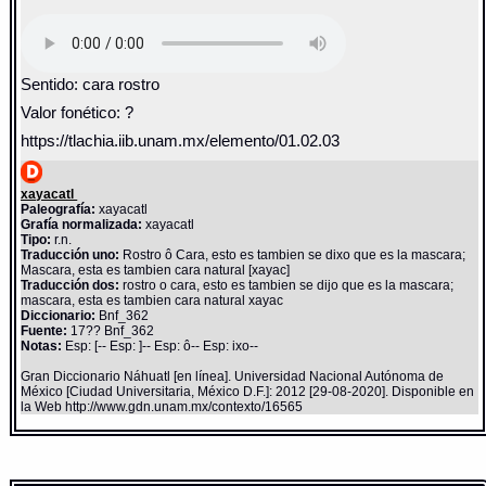
Sentido: cara rostro
Valor fonético: ?
https://tlachia.iib.unam.mx/elemento/01.02.03
xayacatl
Paleografía:
xayacatl
Grafía normalizada:
xayacatl
Tipo:
r.n.
Traducción uno:
Rostro ô Cara, esto es tambien se dixo que es la mascara;
Mascara, esta es tambien cara natural [xayac]
Traducción dos:
rostro o cara, esto es tambien se dijo que es la mascara;
mascara, esta es tambien cara natural xayac
Diccionario:
Bnf_362
Fuente:
17?? Bnf_362
Notas:
Esp: [-- Esp: ]-- Esp: ô-- Esp: ixo--
Gran Diccionario Náhuatl [en línea]. Universidad Nacional Autónoma de
México [Ciudad Universitaria, México D.F.]: 2012 [29-08-2020]. Disponible en
la Web http://www.gdn.unam.mx/contexto/16565