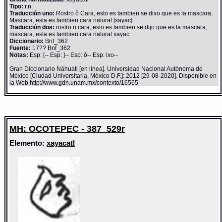
Tipo:
r.n.
Traducción uno:
Rostro ô Cara, esto es tambien se dixo que es la mascara;
Mascara, esta es tambien cara natural [xayac]
Traducción dos:
rostro o cara, esto es tambien se dijo que es la mascara;
mascara, esta es tambien cara natural xayac
Diccionario:
Bnf_362
Fuente:
17?? Bnf_362
Notas:
Esp: [-- Esp: ]-- Esp: ô-- Esp: ixo--
Gran Diccionario Náhuatl [en línea]. Universidad Nacional Autónoma de
México [Ciudad Universitaria, México D.F.]: 2012 [29-08-2020]. Disponible en
la Web http://www.gdn.unam.mx/contexto/16565
MH: OCOTEPEC - 387_529r
Elemento:
xayacatl