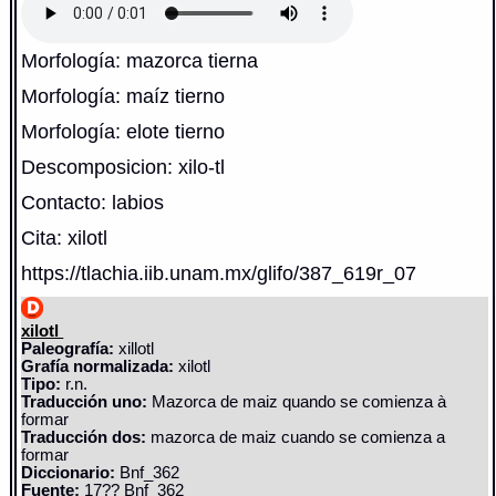
Morfología: mazorca tierna
Morfología: maíz tierno
Morfología: elote tierno
Descomposicion: xilo-tl
Contacto: labios
Cita: xilotl
https://tlachia.iib.unam.mx/glifo/387_619r_07
xilotl
Paleografía:
xillotl
Grafía normalizada:
xilotl
Tipo:
r.n.
Traducción uno:
Mazorca de maiz quando se comienza à
formar
Traducción dos:
mazorca de maiz cuando se comienza a
formar
Diccionario:
Bnf_362
Fuente:
17?? Bnf_362