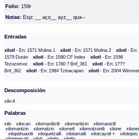
Folio:
159r
Notas:
Esp: __ aço__ ayz__ qua--
Entradas
xilotl
- En: 1571 Molina 1
xilotl
- En: 1571 Molina 2
xilotl
- En:
1579 Durán
xilotl
- En: 1580 CF Index
xilotl
- En: 1598
Tezozomoc
xilotl
- En: 1780 ? Bnf_361
xilotl
- En: 17??
Bnf_362
xilotl
- En: 1984 Tzinacapan
xilotl
- En: 2004 Wimme
Descomposición
xilo-tl
Palabras
xilo
xilocan
xilomaniliztli
xilomanitzin
xilomaniztli
xilomantzin
xilomatzin
xilometl
xilomotzontli
xilone
xilone
xilopahuaxtli
xiloquetzalli
xilotamalli
xilotcayotl +
xilotepec
xilotepecatl
xiloti
xilotia
xilotla