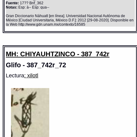
Fuente:
17?? Bnf_362
Notas:
Esp: à-- Esp: qua--
Gran Diccionario Náhuatl [en línea]. Universidad Nacional Autónoma de
México [Ciudad Universitaria, México D.F.]: 2012 [29-08-2020]. Disponible en
la Web http://www.gdn.unam.mx/contexto/16585
MH: CHIYAUHTZINCO - 387_742r
Glifo - 387_742r_72
Lectura
: xilotl