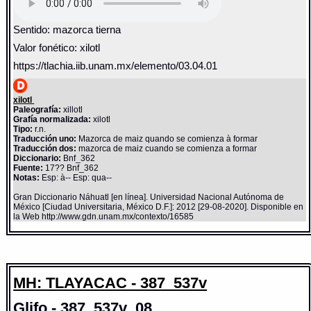
Sentido: mazorca tierna
Valor fonético: xilotl
https://tlachia.iib.unam.mx/elemento/03.04.01
xilotl
Paleografía:
xillotl
Grafía normalizada:
xilotl
Tipo:
r.n.
Traducción uno:
Mazorca de maiz quando se comienza à formar
Traducción dos:
mazorca de maiz cuando se comienza a formar
Diccionario:
Bnf_362
Fuente:
17?? Bnf_362
Notas:
Esp: à-- Esp: qua--
Gran Diccionario Náhuatl [en línea]. Universidad Nacional Autónoma de
México [Ciudad Universitaria, México D.F.]: 2012 [29-08-2020]. Disponible en
la Web http://www.gdn.unam.mx/contexto/16585
MH: TLAYACAC - 387_537v
Glifo - 387_537v_08