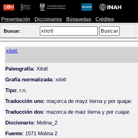
Presentación
Diccionarios
Búsquedas
Créditos
Buscar:
xilotl
Paleografía:
Xilotl
Grafía normalizada:
xilotl
Tipo:
r.n.
Traducción uno:
maçorca de mayz tierna y por quajar.
Traducción dos:
mazorca de maiz tierna y por cuajar.
Diccionario:
Molina_2
Fuente:
1571 Molina 2