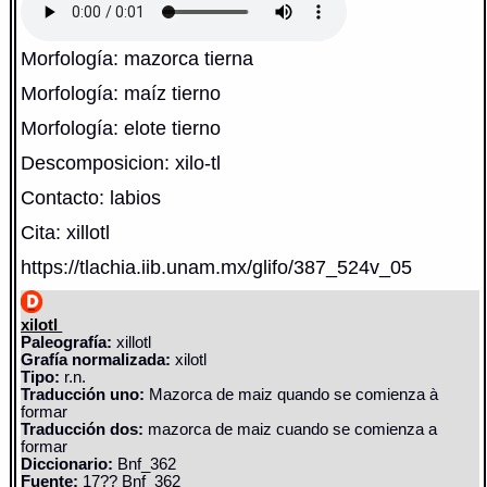
Morfología: mazorca tierna
Morfología: maíz tierno
Morfología: elote tierno
Descomposicion: xilo-tl
Contacto: labios
Cita: xillotl
https://tlachia.iib.unam.mx/glifo/387_524v_05
xilotl
Paleografía:
xillotl
Grafía normalizada:
xilotl
Tipo:
r.n.
Traducción uno:
Mazorca de maiz quando se comienza à
formar
Traducción dos:
mazorca de maiz cuando se comienza a
formar
Diccionario:
Bnf_362
Fuente:
17?? Bnf_362