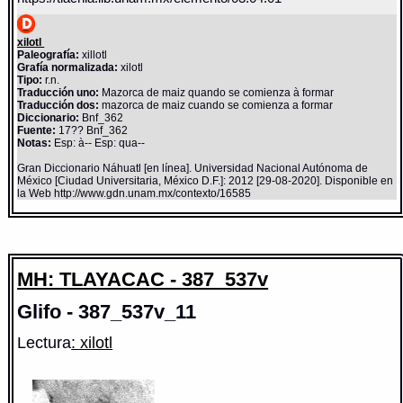
xilotl
Paleografía:
xillotl
Grafía normalizada:
xilotl
Tipo:
r.n.
Traducción uno:
Mazorca de maiz quando se comienza à formar
Traducción dos:
mazorca de maiz cuando se comienza a formar
Diccionario:
Bnf_362
Fuente:
17?? Bnf_362
Notas:
Esp: à-- Esp: qua--
Gran Diccionario Náhuatl [en línea]. Universidad Nacional Autónoma de
México [Ciudad Universitaria, México D.F.]: 2012 [29-08-2020]. Disponible en
la Web http://www.gdn.unam.mx/contexto/16585
MH: TLAYACAC - 387_537v
Glifo - 387_537v_11
Lectura
: xilotl