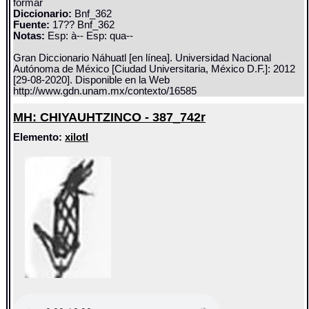
formar
Diccionario:
Bnf_362
Fuente:
17?? Bnf_362
Notas:
Esp: à-- Esp: qua--
Gran Diccionario Náhuatl [en línea]. Universidad Nacional
Autónoma de México [Ciudad Universitaria, México D.F.]: 2012
[29-08-2020]. Disponible en la Web
http://www.gdn.unam.mx/contexto/16585
MH: CHIYAUHTZINCO - 387_742r
Elemento:
xilotl