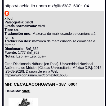
https://tlachia.iib.unam.mx/glifo/387_600r_04
xilotl
Paleografía:
xillotl
Grafía normalizada:
xilotl
Tipo:
r.n.
Traducción uno:
Mazorca de maiz quando se comienza à
formar
Traducción dos:
mazorca de maiz cuando se comienza a
formar
Diccionario:
Bnf_362
Fuente:
17?? Bnf_362
Notas:
Esp: à-- Esp: qua--
Gran Diccionario Náhuatl [en línea]. Universidad Nacional
Autónoma de México [Ciudad Universitaria, México D.F.]: 2012
[29-08-2020]. Disponible en la Web
http://www.gdn.unam.mx/contexto/16585
MH: CECALACOHUAYAN - 387_600r
Elemento:
xilotl