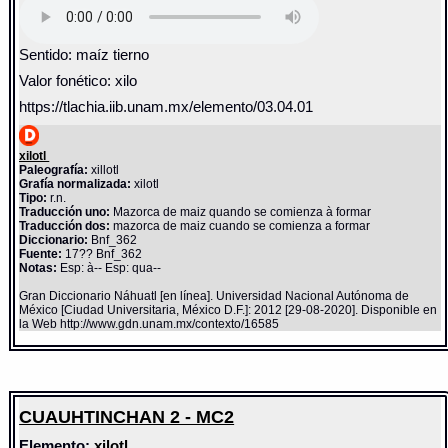
Sentido: maíz tierno
Valor fonético: xilo
https://tlachia.iib.unam.mx/elemento/03.04.01
xilotl
Paleografía:
xillotl
Grafía normalizada:
xilotl
Tipo:
r.n.
Traducción uno:
Mazorca de maiz quando se comienza à formar
Traducción dos:
mazorca de maiz cuando se comienza a formar
Diccionario:
Bnf_362
Fuente:
17?? Bnf_362
Notas:
Esp: à-- Esp: qua--
Gran Diccionario Náhuatl [en línea]. Universidad Nacional Autónoma de
México [Ciudad Universitaria, México D.F.]: 2012 [29-08-2020]. Disponible en
la Web http://www.gdn.unam.mx/contexto/16585
CUAUHTINCHAN 2 - MC2
Elemento:
xilotl