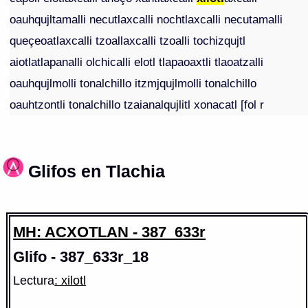
oauhqujltamalli necutlaxcalli nochtlaxcalli necutamalli
queçeoatlaxcalli tzoallaxcalli tzoalli tochizqujtl
aiotlatlapanalli olchicalli elotl tlapaoaxtli tlaoatzalli
oauhqujlmolli tonalchillo itzmjqujlmolli tonalchillo
oauhtzontli tonalchillo tzaianalqujlitl xonacatl [fol r
Glifos en Tlachia
MH: ACXOTLAN - 387_633r
Glifo - 387_633r_18
Lectura
: xilotl