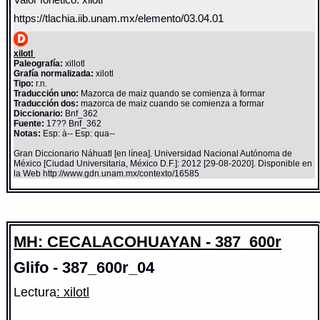
Valor fonético: xilotl
https://tlachia.iib.unam.mx/elemento/03.04.01
xilotl
Paleografía:
xillotl
Grafía normalizada:
xilotl
Tipo:
r.n.
Traducción uno:
Mazorca de maiz quando se comienza à formar
Traducción dos:
mazorca de maiz cuando se comienza a formar
Diccionario:
Bnf_362
Fuente:
17?? Bnf_362
Notas:
Esp: à-- Esp: qua--
Gran Diccionario Náhuatl [en línea]. Universidad Nacional Autónoma de
México [Ciudad Universitaria, México D.F.]: 2012 [29-08-2020]. Disponible en
la Web http://www.gdn.unam.mx/contexto/16585
MH: CECALACOHUAYAN - 387_600r
Glifo - 387_600r_04
Lectura
: xilotl