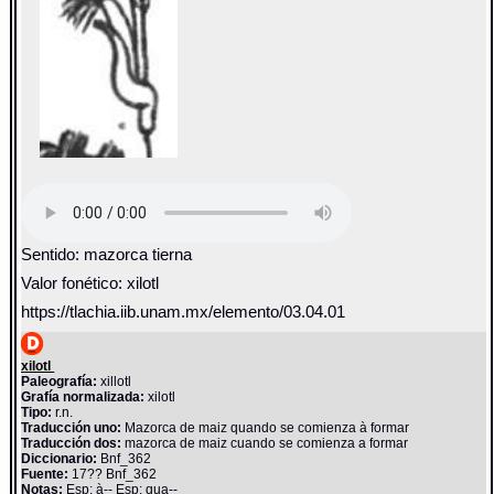
Sentido: mazorca tierna
Valor fonético: xilotl
https://tlachia.iib.unam.mx/elemento/03.04.01
xilotl
Paleografía:
xillotl
Grafía normalizada:
xilotl
Tipo:
r.n.
Traducción uno:
Mazorca de maiz quando se comienza à formar
Traducción dos:
mazorca de maiz cuando se comienza a formar
Diccionario:
Bnf_362
Fuente:
17?? Bnf_362
Notas:
Esp: à-- Esp: qua--