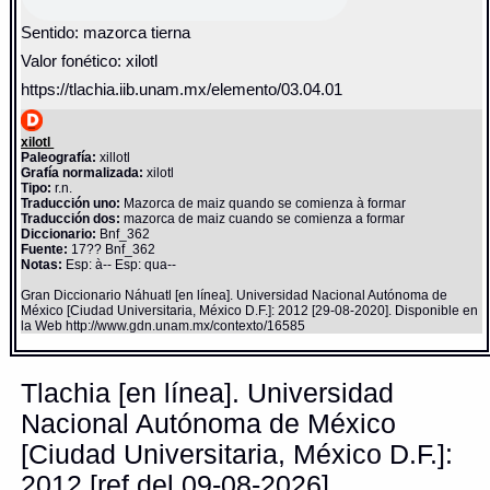
Sentido: mazorca tierna
Valor fonético: xilotl
https://tlachia.iib.unam.mx/elemento/03.04.01
xilotl
Paleografía:
xillotl
Grafía normalizada:
xilotl
Tipo:
r.n.
Traducción uno:
Mazorca de maiz quando se comienza à formar
Traducción dos:
mazorca de maiz cuando se comienza a formar
Diccionario:
Bnf_362
Fuente:
17?? Bnf_362
Notas:
Esp: à-- Esp: qua--
Gran Diccionario Náhuatl [en línea]. Universidad Nacional Autónoma de
México [Ciudad Universitaria, México D.F.]: 2012 [29-08-2020]. Disponible en
la Web http://www.gdn.unam.mx/contexto/16585
Tlachia [en línea]. Universidad
Nacional Autónoma de México
[Ciudad Universitaria, México D.F.]:
2012 [ref del 09-08-2026].