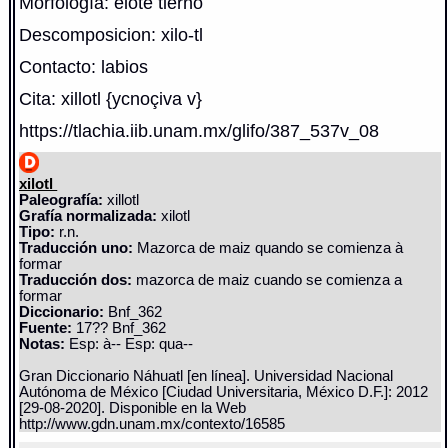
Morfología: elote tierno
Descomposicion: xilo-tl
Contacto: labios
Cita: xillotl {ycnoçiva v}
https://tlachia.iib.unam.mx/glifo/387_537v_08
xilotl
Paleografía:
xillotl
Grafía normalizada:
xilotl
Tipo:
r.n.
Traducción uno:
Mazorca de maiz quando se comienza à
formar
Traducción dos:
mazorca de maiz cuando se comienza a
formar
Diccionario:
Bnf_362
Fuente:
17?? Bnf_362
Notas:
Esp: à-- Esp: qua--
Gran Diccionario Náhuatl [en línea]. Universidad Nacional
Autónoma de México [Ciudad Universitaria, México D.F.]: 2012
[29-08-2020]. Disponible en la Web
http://www.gdn.unam.mx/contexto/16585