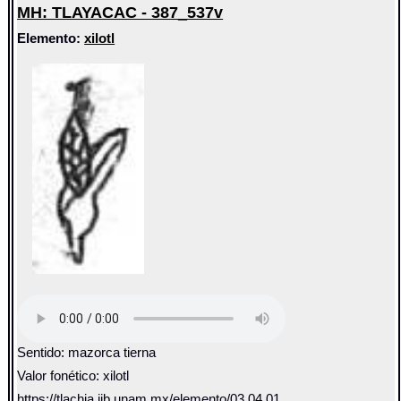
MH: TLAYACAC - 387_537v
Elemento:
xilotl
Sentido: mazorca tierna
Valor fonético: xilotl
https://tlachia.iib.unam.mx/elemento/03.04.01