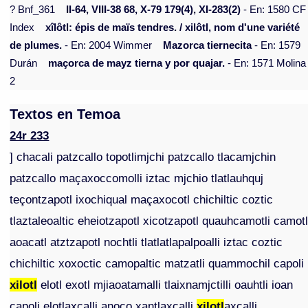
? Bnf_361
II-64, VIII-38 68, X-79 179(4), XI-283(2)
- En: 1580 CF
Index
xîlôtl: épis de maïs tendres. / xilôtl, nom d'une variété
de plumes.
- En: 2004 Wimmer
Mazorca tiernecita
- En: 1579
Durán
maçorca de mayz tierna y por quajar.
- En: 1571 Molina
2
Textos en Temoa
24r 233
] chacali patzcallo topotlimjchi patzcallo tlacamjchin
patzcallo maçaxoccomolli iztac mjchio tlatlauhquj
teçontzapotl ixochiqual maçaxocotl chichiltic coztic
tlaztaleoaltic eheiotzapotl xicotzapotl quauhcamotli camotl
aoacatl atztzapotl nochtli tlatlatlapalpoalli iztac coztic
chichiltic xoxoctic camopaltic matzatli quammochil capoli
xilotl
elotl exotl mjiaoatamalli tlaixnamjctilli oauhtli ioan
capoli elotlaxcalli anoço xantlaxcalli
xilotl
axcalli