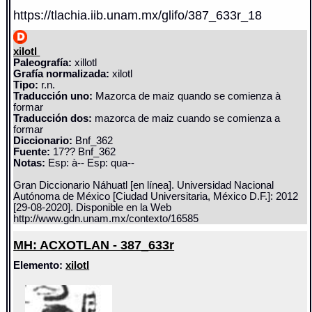
https://tlachia.iib.unam.mx/glifo/387_633r_18
xilotl
Paleografía:
xillotl
Grafía normalizada:
xilotl
Tipo:
r.n.
Traducción uno:
Mazorca de maiz quando se comienza à
formar
Traducción dos:
mazorca de maiz cuando se comienza a
formar
Diccionario:
Bnf_362
Fuente:
17?? Bnf_362
Notas:
Esp: à-- Esp: qua--
Gran Diccionario Náhuatl [en línea]. Universidad Nacional
Autónoma de México [Ciudad Universitaria, México D.F.]: 2012
[29-08-2020]. Disponible en la Web
http://www.gdn.unam.mx/contexto/16585
MH: ACXOTLAN - 387_633r
Elemento:
xilotl