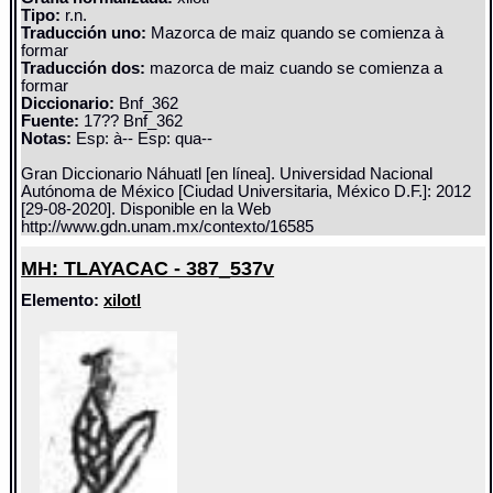
Tipo:
r.n.
Traducción uno:
Mazorca de maiz quando se comienza à
formar
Traducción dos:
mazorca de maiz cuando se comienza a
formar
Diccionario:
Bnf_362
Fuente:
17?? Bnf_362
Notas:
Esp: à-- Esp: qua--
Gran Diccionario Náhuatl [en línea]. Universidad Nacional
Autónoma de México [Ciudad Universitaria, México D.F.]: 2012
[29-08-2020]. Disponible en la Web
http://www.gdn.unam.mx/contexto/16585
MH: TLAYACAC - 387_537v
Elemento:
xilotl