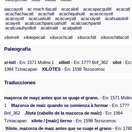
aaccayotl
ac mach tlacatl
acacalotl
acacapacquilitl
acacatl
acachachacatl
acachatl
acachiquihuitl
acacocoyotl
acacoyotl
acacuahuitl
acacueyatl
acacuiyatl
acahuatototl
acaiyetl
acalcuachpancuahuitl
acalcuachpanitl
acalcuauhyollotl
acalmaitl
acalpatiotl
xilometl
xilotepecatl
xiloxochcatl
xiloxochitl
xiloxochitlacotl
Paleografía
xi-lotl
- En: 1571 Molina 1
xillotl
- En: 17?? Bnf_362
xilot
- En:
1984 Tzinacapan
XILOTES
- En: 1598 Tezozomoc
Traducciones
maçorca de mayz antes que se quaje el grano.
- En: 1571 Molin
1
Mazorca de maiz quando se comienza à formar
- En: 17??
Bnf_362
Jilote (cabello de la mazorca de maíz)
- En: 1984
Tzinacapan
xilote / [maíz] tierno
- En: 1598 Tezozomoc
Xilote, mazorca de maiz antes que se cuaje el grano
- En: 178