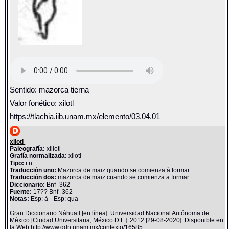
Sentido: mazorca tierna
Valor fonético: xilotl
https://tlachia.iib.unam.mx/elemento/03.04.01
xilotl
Paleografía:
xillotl
Grafía normalizada:
xilotl
Tipo:
r.n.
Traducción uno:
Mazorca de maiz quando se comienza à formar
Traducción dos:
mazorca de maiz cuando se comienza a formar
Diccionario:
Bnf_362
Fuente:
17?? Bnf_362
Notas:
Esp: à-- Esp: qua--
Gran Diccionario Náhuatl [en línea]. Universidad Nacional Autónoma de
México [Ciudad Universitaria, México D.F.]: 2012 [29-08-2020]. Disponible en
la Web http://www.gdn.unam.mx/contexto/16585