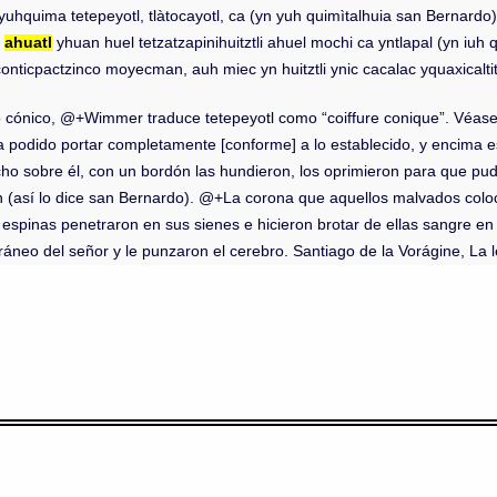
 yuhquima tetepeyotl, tlàtocayotl, ca (yn yuh quimìtalhuia san Bernard
c
ahuatl
yhuan huel tetzatzapinihuitztli ahuel mochi ca yntlapal (yn iu
econticpactzinco moyecman, auh miec yn huitztli ynic cacalac yquaxicalt
o cónico, @+Wimmer traduce tetepeyotl como “coiffure conique”. Véase
podido portar completamente [conforme] a lo establecido, y encima e
ucho sobre él, con un bordón las hundieron, los oprimieron para que 
 (así lo dice san Bernardo). @+La corona que aquellos malvados colo
espinas penetraron en sus sienes e hicieron brotar de ellas sangre e
ráneo del señor y le punzaron el cerebro. Santiago de la Vorágine, La 