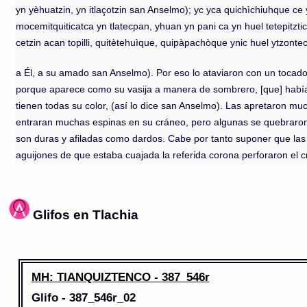
yn yèhuatzin, yn itlaçotzin san Anselmo); yc yca quichìchiuhque ce
mocemitquiticatca yn tlatecpan, yhuan yn pani ca yn huel tetepitzti
cetzin acan topilli, quitètehuìque, quipàpachòque ynic huel ytzont
a Él, a su amado san Anselmo). Por eso lo ataviaron con un tocad
porque aparece como su vasija a manera de sombrero, [que] había 
tienen todas su color, (así lo dice san Anselmo). Las apretaron m
entraran muchas espinas en su cráneo, pero algunas se quebraron
son duras y afiladas como dardos. Cabe por tanto suponer que las 
aguijones de que estaba cuajada la referida corona perforaron el c
Glifos en Tlachia
MH: TIANQUIZTENCO - 387_546r
Glifo - 387_546r_02