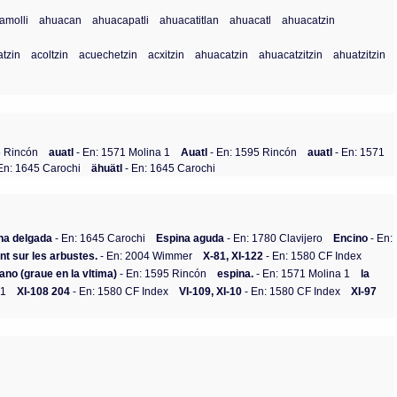
amolli
ahuacan
ahuacapatli
ahuacatitlan
ahuacatl
ahuacatzin
tzin
acoltzin
acuechetzin
acxitzin
ahuacatzin
ahuacatzitzin
ahuatzitzin
5 Rincón
auatl
- En: 1571 Molina 1
Auatl
- En: 1595 Rincón
auatl
- En: 1571
En: 1645 Carochi
ähuätl
- En: 1645 Carochi
na delgada
- En: 1645 Carochi
Espina aguda
- En: 1780 Clavijero
Encino
- En:
ent sur les arbustes.
- En: 2004 Wimmer
X-81, XI-122
- En: 1580 CF Index
ano (graue en la vltima)
- En: 1595 Rincón
espina.
- En: 1571 Molina 1
la
 1
XI-108 204
- En: 1580 CF Index
VI-109, XI-10
- En: 1580 CF Index
XI-97