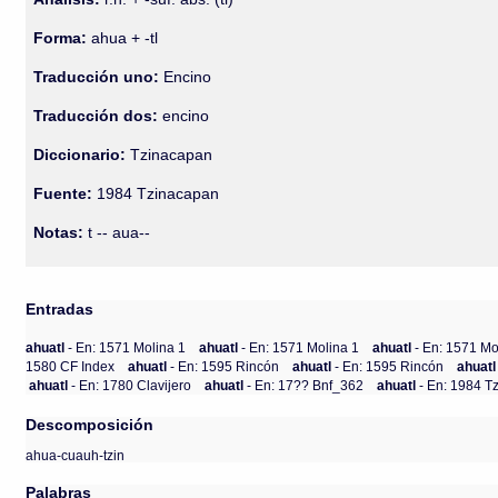
Forma:
ahua + -tl
Traducción uno:
Encino
Traducción dos:
encino
Diccionario:
Tzinacapan
Fuente:
1984 Tzinacapan
Notas:
t -- aua--
Entradas
ahuatl
- En: 1571 Molina 1
ahuatl
- En: 1571 Molina 1
ahuatl
- En: 1571 Mo
1580 CF Index
ahuatl
- En: 1595 Rincón
ahuatl
- En: 1595 Rincón
ahuat
ahuatl
- En: 1780 Clavijero
ahuatl
- En: 17?? Bnf_362
ahuatl
- En: 1984 T
Descomposición
ahua-cuauh-tzin
Palabras