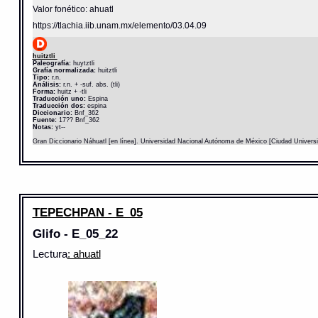
Valor fonético: ahuatl
https://tlachia.iib.unam.mx/elemento/03.04.09
huitztli
Paleografía:
huytztli
Grafía normalizada:
huitztli
Tipo:
r.n.
Análisis:
r.n. + -suf. abs. (tli)
Forma:
huitz + -tli
Traducción uno:
Espina
Traducción dos:
espina
Diccionario:
Bnf_362
Fuente:
17?? Bnf_362
Notas:
yt--
Gran Diccionario Náhuatl [en línea]. Universidad Nacional Autónoma de México [Ciudad Univers
TEPECHPAN - E_05
Glifo - E_05_22
Lectura
: ahuatl