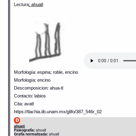
Lectura
: ahuatl
Morfología: espina; roble, encino
Morfología: encino
Descomposicion: ahua-tl
Contacto: labios
Cita: avatl
https://tlachia.iib.unam.mx/glifo/387_546r_02
ahuatl
Paleografía:
ahuatl
Grafía normalizada:
ahuatl