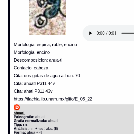
Morfología: espina; roble, encino
Morfología: encino
Descomposicion: ahua-tl
Contacto: cabeza
Cita: dos gotas de agua atl x.n. 70
Cita: ahuatl P311 44v
Cita: ahatl P311 43v
https://tlachia.iib.unam.mx/glifo/E_05_22
ahuatl
Paleografía:
ahuatl
Grafía normalizada:
ahuatl
Tipo:
r.n.
Análisis:
r.n. + -suf. abs. (tl)
Forma:
ahua + -tl