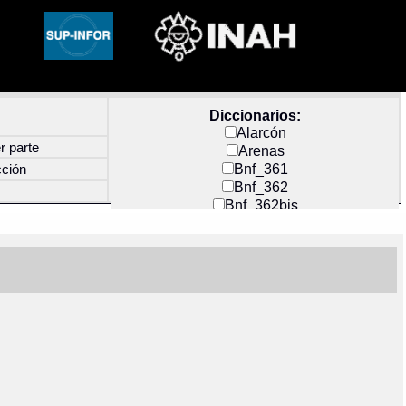
Diccionarios:
Alarcón
r parte
Arenas
Bnf_361
cción
Bnf_362
Bnf_362bis
Carochi
CF_INDEX
Clavijero
Cortés y Zedeño
Docs_México
Durán
Guerra
Mecayapan
Molina_1
Molina_2
Olmos_G