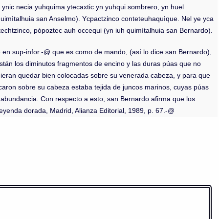
o) ynic necia yuhquima ytecaxtic yn yuhqui sombrero, yn huel
h quimìtalhuia san Anselmo). Ycpactzinco conteteuhaquìque. Nel ye yca
itechtzinco, pòpoztec auh occequi (yn iuh quimìtalhuia san Bernardo).
 en sup-infor.-@ que es como de mando, (así lo dice san Bernardo),
stán los diminutos fragmentos de encino y las duras púas que no
pudieran quedar bien colocadas sobre su venerada cabeza, y para que
caron sobre su cabeza estaba tejida de juncos marinos, cuyas púas
n abundancia. Con respecto a esto, san Bernardo afirma que los
leyenda dorada, Madrid, Alianza Editorial, 1989, p. 67.-@