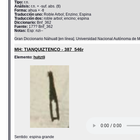
Tipo:
r.n.
Análisis:
r.n. + -suf. abs. (tl)
Forma:
ahua + -tl
Traducción uno:
Roble Arbol; Enzino; Espina
Traducción dos:
roble arbol; encino; espina
Diccionario:
Bnf_362
Fuente:
17?? Bnf_362
Notas:
Esp: nzi--
Gran Diccionario Náhuatl [en línea]. Universidad Nacional Autónoma de M
MH: TIANQUIZTENCO - 387_546r
Elemento:
huitztli
Sentido: espina grande