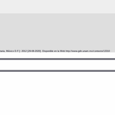
itaria, México D.F.]: 2012 [29-08-2020]. Disponible en la Web http://www.gdn.unam.mx/contexto/13310