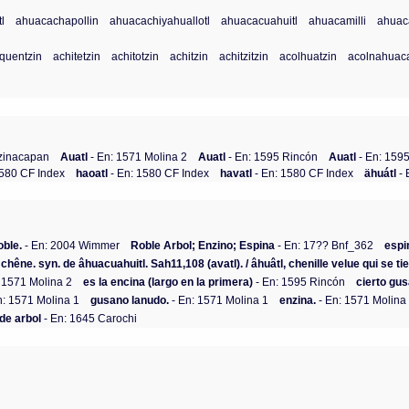
l
ahuacachapollin
ahuacachiyahuallotl
ahuacacuahuitl
ahuacamilli
ahuac
quentzin
achitetzin
achitotzin
achitzin
achitzitzin
acolhuatzin
acolnahuaca
Tzinacapan
Auatl
- En: 1571 Molina 2
Auatl
- En: 1595 Rincón
Auatl
- En: 159
1580 CF Index
haoatl
- En: 1580 CF Index
havatl
- En: 1580 CF Index
ähuátl
- 
oble.
- En: 2004 Wimmer
Roble Arbol; Enzino; Espina
- En: 17?? Bnf_362
espi
 chêne. syn. de âhuacuahuitl. Sah11,108 (avatl). / âhuâtl, chenille velue qui se ti
 1571 Molina 2
es la encina (largo en la primera)
- En: 1595 Rincón
cierto gus
n: 1571 Molina 1
gusano lanudo.
- En: 1571 Molina 1
enzina.
- En: 1571 Molina
de arbol
- En: 1645 Carochi