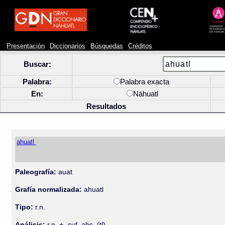
Presentación
Diccionarios
Búsquedas
Créditos
Buscar:
Palabra:
Palabra exacta
En:
Náhuatl
Resultados
ahuatl
Paleografía:
auat
Grafía normalizada:
ahuatl
Tipo:
r.n.
Análisis:
r.n. + -suf. abs. (tl)