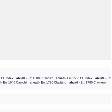
Olmos_V
Paredes
Rincón
Sahagún Escolio
Tezozomoc
Tzinacapan
Wimmer
0 CF Index
ahuatl
- En: 1580 CF Index
ahuatl
- En: 1580 CF Index
ahuatl
- En:
l
- En: 1645 Carochi
ahuatl
- En: 1780 Clavijero
ahuatl
- En: 1780 Clavijero