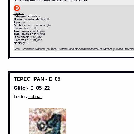
https://tlachia.iib.unam.mx/elemento/03.04.09
huitztli
Paleografía:
huytztli
Grafía normalizada:
huitztli
Tipo:
r.n.
Análisis:
r.n. + -suf. abs. (tli)
Forma:
huitz + -tli
Traducción uno:
Espina
Traducción dos:
espina
Diccionario:
Bnf_362
Fuente:
17?? Bnf_362
Notas:
yt--
Gran Diccionario Náhuatl [en línea]. Universidad Nacional Autónoma de México [Ciudad Univers
TEPECHPAN - E_05
Glifo - E_05_22
Lectura
: ahuatl