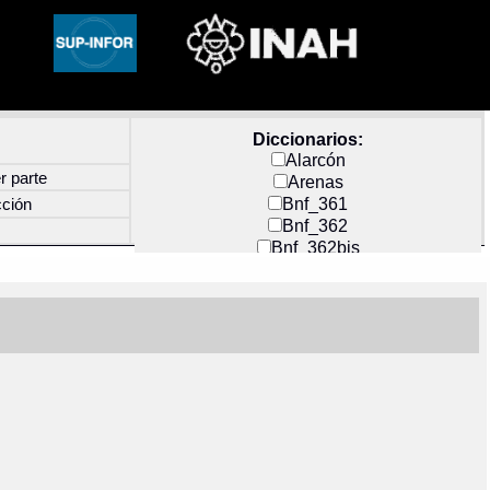
Diccionarios:
Alarcón
r parte
Arenas
Bnf_361
cción
Bnf_362
Bnf_362bis
Carochi
CF_INDEX
Clavijero
Cortés y Zedeño
Docs_México
Durán
Guerra
Mecayapan
Molina_1
Molina_2
Olmos_G