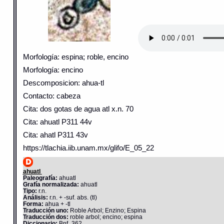
Morfología: espina; roble, encino
Morfología: encino
Descomposicion: ahua-tl
Contacto: cabeza
Cita: dos gotas de agua atl x.n. 70
Cita: ahuatl P311 44v
Cita: ahatl P311 43v
https://tlachia.iib.unam.mx/glifo/E_05_22
ahuatl
Paleografía:
ahuatl
Grafía normalizada:
ahuatl
Tipo:
r.n.
Análisis:
r.n. + -suf. abs. (tl)
Forma:
ahua + -tl
Traducción uno:
Roble Arbol; Enzino; Espina
Traducción dos:
roble arbol; encino; espina
Diccionario:
Bnf_362