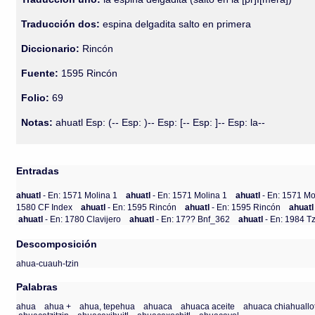
Traducción dos:
espina delgadita salto en primera
Diccionario:
Rincón
Fuente:
1595 Rincón
Folio:
69
Notas:
ahuatl Esp: (-- Esp: )-- Esp: [-- Esp: ]-- Esp: la--
Entradas
ahuatl
- En: 1571 Molina 1
ahuatl
- En: 1571 Molina 1
ahuatl
- En: 1571 Mo
1580 CF Index
ahuatl
- En: 1595 Rincón
ahuatl
- En: 1595 Rincón
ahuat
ahuatl
- En: 1780 Clavijero
ahuatl
- En: 17?? Bnf_362
ahuatl
- En: 1984 T
Descomposición
ahua-cuauh-tzin
Palabras
ahua
ahua +
ahua, tepehua
ahuaca
ahuaca aceite
ahuaca chiahuallot