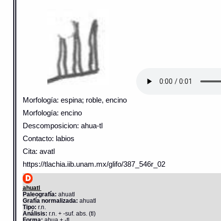
Morfología: espina; roble, encino
Morfología: encino
Descomposicion: ahua-tl
Contacto: labios
Cita: avatl
https://tlachia.iib.unam.mx/glifo/387_546r_02
ahuatl
Paleografía:
ahuatl
Grafía normalizada:
ahuatl
Tipo:
r.n.
Análisis:
r.n. + -suf. abs. (tl)
Forma:
ahua + -tl