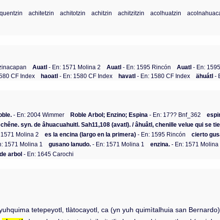
quentzin
achitetzin
achitotzin
achitzin
achitzitzin
acolhuatzin
acolnahuaca
Tzinacapan
Auatl
- En: 1571 Molina 2
Auatl
- En: 1595 Rincón
Auatl
- En: 159
1580 CF Index
haoatl
- En: 1580 CF Index
havatl
- En: 1580 CF Index
ähuátl
- 
oble.
- En: 2004 Wimmer
Roble Arbol; Enzino; Espina
- En: 17?? Bnf_362
espi
 chêne. syn. de âhuacuahuitl. Sah11,108 (avatl). / âhuâtl, chenille velue qui se ti
 1571 Molina 2
es la encina (largo en la primera)
- En: 1595 Rincón
cierto gus
n: 1571 Molina 1
gusano lanudo.
- En: 1571 Molina 1
enzina.
- En: 1571 Molina
de arbol
- En: 1645 Carochi
 yuhquima tetepeyotl, tlàtocayotl, ca (yn yuh quimìtalhuia san Bernard