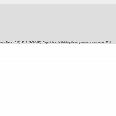
itaria, México D.F.]: 2012 [29-08-2020]. Disponible en la Web http://www.gdn.unam.mx/contexto/13310