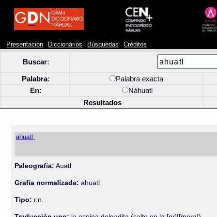
Presentación
Diccionarios
Búsquedas
Créditos
Buscar:
Palabra:
Palabra exacta
En:
Náhuatl
Resultados
ahuatl
Paleografía:
Auatl
Grafía normalizada:
ahuatl
Tipo:
r.n.
Traducción uno:
la espina delgadita (salto en la [pr]I[mera])