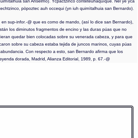
h quimìtalhuia san Anselmo). Ycpactzinco conteteuhaquìque. Nel ye yca
itechtzinco, pòpoztec auh occequi (yn iuh quimìtalhuia san Bernardo).
 en sup-infor.-@ que es como de mando, (así lo dice san Bernardo),
stán los diminutos fragmentos de encino y las duras púas que no
pudieran quedar bien colocadas sobre su venerada cabeza, y para que
caron sobre su cabeza estaba tejida de juncos marinos, cuyas púas
n abundancia. Con respecto a esto, san Bernardo afirma que los
leyenda dorada, Madrid, Alianza Editorial, 1989, p. 67.-@