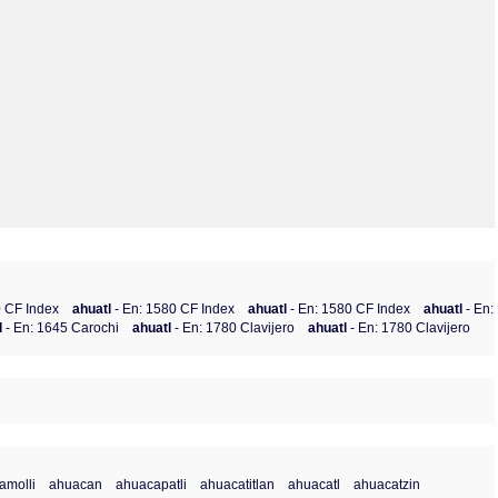
Olmos_V
Paredes
Rincón
Sahagún Escolio
Tezozomoc
Tzinacapan
Wimmer
0 CF Index
ahuatl
- En: 1580 CF Index
ahuatl
- En: 1580 CF Index
ahuatl
- En:
l
- En: 1645 Carochi
ahuatl
- En: 1780 Clavijero
ahuatl
- En: 1780 Clavijero
amolli
ahuacan
ahuacapatli
ahuacatitlan
ahuacatl
ahuacatzin