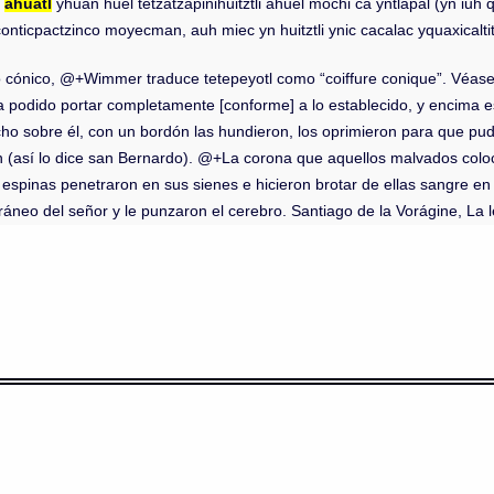
c
ahuatl
yhuan huel tetzatzapinihuitztli ahuel mochi ca yntlapal (yn iu
econticpactzinco moyecman, auh miec yn huitztli ynic cacalac yquaxicalt
o cónico, @+Wimmer traduce tetepeyotl como “coiffure conique”. Véase
podido portar completamente [conforme] a lo establecido, y encima e
ucho sobre él, con un bordón las hundieron, los oprimieron para que 
 (así lo dice san Bernardo). @+La corona que aquellos malvados colo
espinas penetraron en sus sienes e hicieron brotar de ellas sangre e
ráneo del señor y le punzaron el cerebro. Santiago de la Vorágine, La 