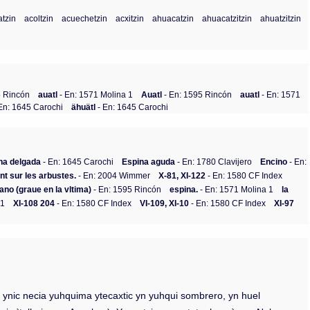
tzin
acoltzin
acuechetzin
acxitzin
ahuacatzin
ahuacatzitzin
ahuatzitzin
5 Rincón
auatl
- En: 1571 Molina 1
Auatl
- En: 1595 Rincón
auatl
- En: 1571
En: 1645 Carochi
ähuätl
- En: 1645 Carochi
na delgada
- En: 1645 Carochi
Espina aguda
- En: 1780 Clavijero
Encino
- En:
ent sur les arbustes.
- En: 2004 Wimmer
X-81, XI-122
- En: 1580 CF Index
ano (graue en la vltima)
- En: 1595 Rincón
espina.
- En: 1571 Molina 1
la
 1
XI-108 204
- En: 1580 CF Index
VI-109, XI-10
- En: 1580 CF Index
XI-97
o) ynic necia yuhquima ytecaxtic yn yuhqui sombrero, yn huel