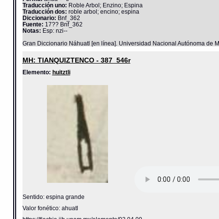
Traducción uno:
Roble Arbol; Enzino; Espina
Traducción dos:
roble arbol; encino; espina
Diccionario:
Bnf_362
Fuente:
17?? Bnf_362
Notas:
Esp: nzi--
Gran Diccionario Náhuatl [en línea]. Universidad Nacional Autónoma de M
MH: TIANQUIZTENCO - 387_546r
Elemento:
huitztli
Sentido: espina grande
Valor fonético: ahuatl