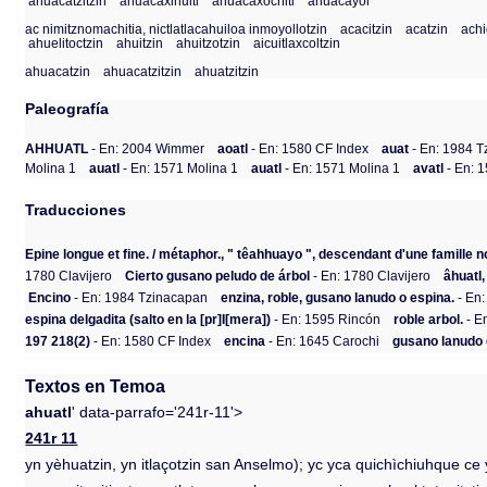
ahuacatzitzin
ahuacaxihuitl
ahuacaxochitl
ahuacayol
ac nimitznomachitia, nictlatlacahuiloa inmoyollotzin
acacitzin
acatzin
achi
ahuelitoctzin
ahuitzin
ahuitzotzin
aicuitlaxcoltzin
ahuacatzin
ahuacatzitzin
ahuatzitzin
Paleografía
AHHUATL
- En: 2004 Wimmer
aoatl
- En: 1580 CF Index
auat
- En: 1984 
Molina 1
auatl
- En: 1571 Molina 1
auatl
- En: 1571 Molina 1
avatl
- En: 
Traducciones
Epine longue et fine. / métaphor., " têahhuayo ", descendant d'une famille n
1780 Clavijero
Cierto gusano peludo de árbol
- En: 1780 Clavijero
âhuatl,
Encino
- En: 1984 Tzinacapan
enzina, roble, gusano lanudo o espina.
- En:
espina delgadita (salto en la [pr]I[mera])
- En: 1595 Rincón
roble arbol.
- E
197 218(2)
- En: 1580 CF Index
encina
- En: 1645 Carochi
gusano lanudo 
Textos en Temoa
ahuatl
' data-parrafo='241r-11'>
241r 11
yn yèhuatzin, yn itlaçotzin san Anselmo); yc yca quichìchiuhque ce