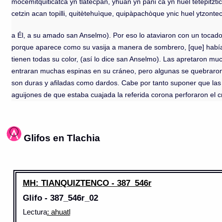
mocemitquiticatca yn tlatecpan, yhuan yn pani ca yn huel tetepitzti
cetzin acan topilli, quitètehuìque, quipàpachòque ynic huel ytzont
a Él, a su amado san Anselmo). Por eso lo ataviaron con un tocad
porque aparece como su vasija a manera de sombrero, [que] había 
tienen todas su color, (así lo dice san Anselmo). Las apretaron m
entraran muchas espinas en su cráneo, pero algunas se quebraron
son duras y afiladas como dardos. Cabe por tanto suponer que las 
aguijones de que estaba cuajada la referida corona perforaron el c
Glifos en Tlachia
MH: TIANQUIZTENCO - 387_546r
Glifo - 387_546r_02
Lectura
: ahuatl