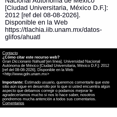
Nacional Autónoma de México
[Ciudad Universitaria, México D.F.]:
2012 [ref del 08-08-2026].
Disponible en la Web
https://tlachia.iib.unam.mx/datos-
glifos/ahuatl
Contacto
¿Cómo citar este recurso web?
Gran Diccionario Náhuatl
[en línea]. Universidad Nacional
Autónoma de México [Ciudad Universitaria, México D.F.]: 2012
[ref del 08-08-2026]. Disponible en la Web
<http://www.gdn.unam.mx>
Importante:
Estimado usuario, queremos comentarle que este
sitio aún sigue en desarrollo por lo que si usted encuentra algún
aspecto que debamos corregir o podamos mejorar le
agradeceríamos mucho si nos lo hace saber, nosotros
pondremos mucha antención a todos sus comentarios.
Comentarios