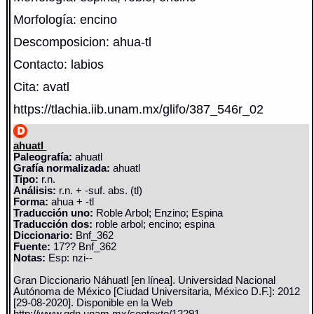
Morfología: encino
Descomposicion: ahua-tl
Contacto: labios
Cita: avatl
https://tlachia.iib.unam.mx/glifo/387_546r_02
ahuatl
Paleografía:
ahuatl
Grafía normalizada:
ahuatl
Tipo:
r.n.
Análisis:
r.n. + -suf. abs. (tl)
Forma:
ahua + -tl
Traducción uno:
Roble Arbol; Enzino; Espina
Traducción dos:
roble arbol; encino; espina
Diccionario:
Bnf_362
Fuente:
17?? Bnf_362
Notas:
Esp: nzi--
Gran Diccionario Náhuatl [en línea]. Universidad Nacional
Autónoma de México [Ciudad Universitaria, México D.F.]: 2012
[29-08-2020]. Disponible en la Web