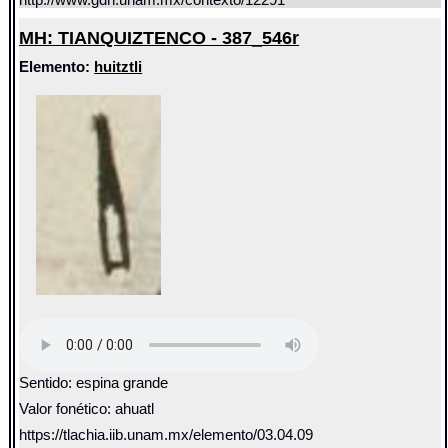
http://www.gdn.unam.mx/contexto/12291
MH: TIANQUIZTENCO - 387_546r
Elemento:
huitztli
Sentido: espina grande
Valor fonético: ahuatl
https://tlachia.iib.unam.mx/elemento/03.04.09