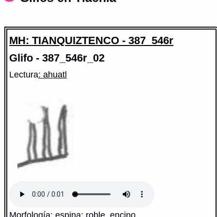
MH: TIANQUIZTENCO - 387_546r
Glifo - 387_546r_02
Lectura
: ahuatl
Morfología: espina; roble, encino