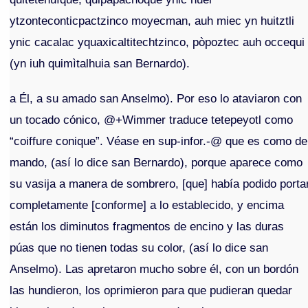
ytzonteconticpactzinco moyecman, auh miec yn huitztli
ynic cacalac yquaxicaltitechtzinco, pòpoztec auh occequi
(yn iuh quimìtalhuia san Bernardo).
a Él, a su amado san Anselmo). Por eso lo ataviaron con
un tocado cónico, @+Wimmer traduce tetepeyotl como
“coiffure conique”. Véase en sup-infor.-@ que es como de
mando, (así lo dice san Bernardo), porque aparece como
su vasija a manera de sombrero, [que] había podido porta
completamente [conforme] a lo establecido, y encima
están los diminutos fragmentos de encino y las duras
púas que no tienen todas su color, (así lo dice san
Anselmo). Las apretaron mucho sobre él, con un bordón
las hundieron, los oprimieron para que pudieran quedar