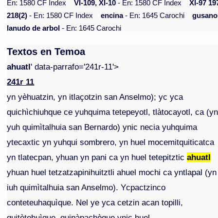
En: 1580 CF Index
VI-109, XI-10
- En: 1580 CF Index
XI-97 19
218(2)
- En: 1580 CF Index
encina
- En: 1645 Carochi
gusano
lanudo de arbol
- En: 1645 Carochi
Textos en Temoa
ahuatl
' data-parrafo='241r-11'>
241r 11
yn yèhuatzin, yn itlaçotzin san Anselmo); yc yca
quichìchiuhque ce yuhquima tetepeyotl, tlàtocayotl, ca (y
yuh quimìtalhuia san Bernardo) ynic necia yuhquima
ytecaxtic yn yuhqui sombrero, yn huel mocemitquiticatca
yn tlatecpan, yhuan yn pani ca yn huel tetepitztic
ahuatl
yhuan huel tetzatzapinihuitztli ahuel mochi ca yntlapal (yn
iuh quimìtalhuia san Anselmo). Ycpactzinco
conteteuhaquìque. Nel ye yca cetzin acan topilli,
quitètehuìque, quipàpachòque ynic huel