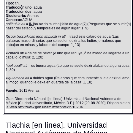
Tipo:
r.n.
Traducción uno:
agua
Traducción dos:
agua
Diccionario:
Arenas
Contexto:
AGUA
polihui in atl
= [[¿]ha avido mucha] falta de agua[?] (Preguntas que se suele[n]
hazer del estado, y temporales de algun lugar: 1, 9)
Xicqui [xiccui] ican inon ahpilolli in atl
= traed este cãtaro de agua (Las
palabras mas ordinarias que se suelen dezir a los Indios jornaleros que
trabajan en minas, y labores del campo: 1, 13)
xicmacà atl
= dalde de bever (A uno que rehuye, ò ha miedo de llegarse a un
caballo, o mula: 2, 120)
huel qualli atl
= es buena agua (Lo que se suele dezir alabando alguna cosa:
1, 80)
xiquinmaca atl
= daldes agua (Palabras que comunmente suele dezir el amo
al moço, quando le dexa en guardia de la casa: 1, 18)
Fuente:
1611 Arenas
Gran Diccionario Náhuatl [en línea]. Universidad Nacional Autónoma de
México [Ciudad Universitaria, México D.F.]: 2012 [29-08-2020]. Disponible en
la Web http://www.gdn.unam.mx/contexto/10204
Tlachia [en línea]. Universidad