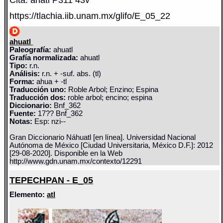
https://tlachia.iib.unam.mx/glifo/E_05_22
ahuatl
Paleografía:
ahuatl
Grafía normalizada:
ahuatl
Tipo:
r.n.
Análisis:
r.n. + -suf. abs. (tl)
Forma:
ahua + -tl
Traducción uno:
Roble Arbol; Enzino; Espina
Traducción dos:
roble arbol; encino; espina
Diccionario:
Bnf_362
Fuente:
17?? Bnf_362
Notas:
Esp: nzi--
Gran Diccionario Náhuatl [en línea]. Universidad Nacional
Autónoma de México [Ciudad Universitaria, México D.F.]: 2012
[29-08-2020]. Disponible en la Web
http://www.gdn.unam.mx/contexto/12291
TEPECHPAN - E_05
Elemento:
atl