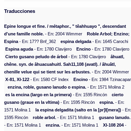
Traducciones
Epine longue et fine. / métaphor., " têahhuayo ", descendant
d'une famille noble.
- En: 2004 Wimmer
Roble Arbol; Enzino;
Espina
- En: 17?? Bnf_362
espina delgada
- En: 1645 Carochi
Espina aguda
- En: 1780 Clavijero
Encino
- En: 1780 Clavijero
Cierto gusano peludo de árbol
- En: 1780 Clavijero
âhuatl,
chêne. syn. de âhuacuahuitl. Sah11,108 (avatl). / âhuâtl,
chenille velue qui se tient sur les arbustes.
- En: 2004 Wimmer
X-81, XI-122
- En: 1580 CF Index
Encino
- En: 1984 Tzinacapa
enzina, roble, gusano lanudo o espina.
- En: 1571 Molina 2
es la encina (largo en la primera)
- En: 1595 Rincón
cierto
gusano (graue en la vltima)
- En: 1595 Rincón
espina.
- En:
1571 Molina 1
la espina delgadita (salto en la [pr]I[mera])
- En
1595 Rincón
roble arbol.
- En: 1571 Molina 1
gusano lanudo.
- En: 1571 Molina 1
enzina.
- En: 1571 Molina 1
XI-108 204
-