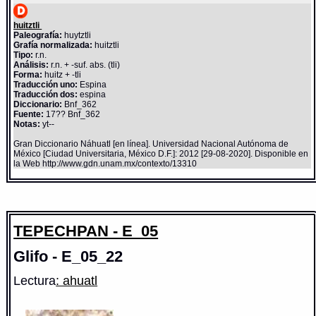
huitztli
Paleografía:
huytztli
Grafía normalizada:
huitztli
Tipo:
r.n.
Análisis:
r.n. + -suf. abs. (tli)
Forma:
huitz + -tli
Traducción uno:
Espina
Traducción dos:
espina
Diccionario:
Bnf_362
Fuente:
17?? Bnf_362
Notas:
yt--
Gran Diccionario Náhuatl [en línea]. Universidad Nacional Autónoma de
México [Ciudad Universitaria, México D.F.]: 2012 [29-08-2020]. Disponible en
la Web http://www.gdn.unam.mx/contexto/13310
TEPECHPAN - E_05
Glifo - E_05_22
Lectura
: ahuatl