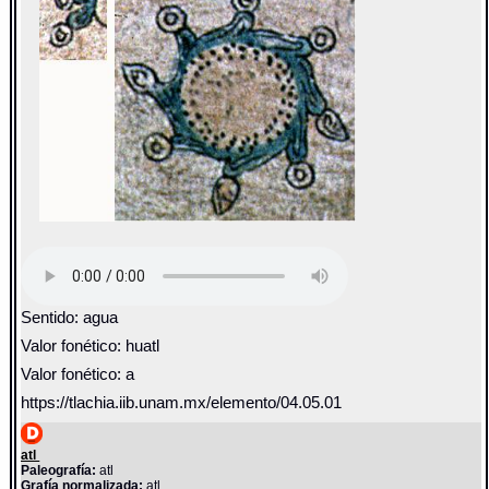
Sentido: agua
Valor fonético: huatl
Valor fonético: a
https://tlachia.iib.unam.mx/elemento/04.05.01
atl
Paleografía:
atl
Grafía normalizada:
atl