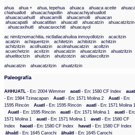
ahua
ahua +
ahua, tepehua
ahuaca
ahuaca aceite
ahuac
chiahuallotl
ahuacachapollin
ahuacachiyahuallotl
ahuacacuahuitl
ahuacamilli
ahuacamolli
ahuacan
ahuacapatli
ahuacatitlan
ahuacatl
ahuacatzin
ahuacatzitzin
ahuacaxihuitl
ahuacaxochitl
ahuacayol
ac nimitznomachitia, nictlatlacahuiloa inmoyollotzin
acacitzin
acatzin
achiquentzin
achitetzin
achitotzin
achitzin
achitzitzin
acolhuatzin
acolnahuacatzin
acoltzin
acuechetzin
acxitzin
ahuacatzin
ahuacatzitzin
ahuatzitzin
ahuelitoctzin
ahuitzin
ahuitzotzin
aicuitlaxcoltzin
ahuacatzin
ahuacatzitzin
ahuatzitzin
Paleografía
AHHUATL
- En: 2004 Wimmer
aoatl
- En: 1580 CF Index
aua
- En: 1984 Tzinacapan
Auatl
- En: 1571 Molina 2
Auatl
- En:
1595 Rincón
Auatl
- En: 1595 Rincón
auatl
- En: 1571 Molina 
Auatl
- En: 1595 Rincón
auatl
- En: 1571 Molina 1
auatl
- En
1571 Molina 1
auatl
- En: 1571 Molina 1
avatl
- En: 1580 CF
Index
haoatl
- En: 1580 CF Index
havatl
- En: 1580 CF Index
ähuátl
- En: 1645 Carochi
ähuätl
- En: 1645 Carochi