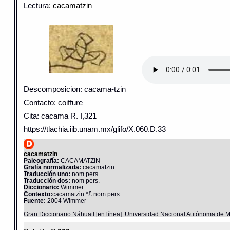
Lectura
: cacamatzin
Descomposicion: cacama-tzin
Contacto: coiffure
Cita: cacama R. I,321
https://tlachia.iib.unam.mx/glifo/X.060.D.33
cacamatzin
Paleografía:
CACAMATZIN
Grafía normalizada:
cacamatzin
Traducción uno:
nom pers.
Traducción dos:
nom pers.
Diccionario:
Wimmer
Contexto:
cacamatzin *£ nom pers.
Fuente:
2004 Wimmer
Gran Diccionario Náhuatl [en línea]. Universidad Nacional Autónoma de M