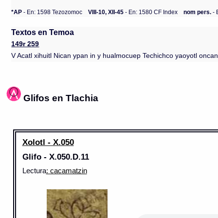
*AP
- En: 1598 Tezozomoc
VIII-10, XII-45
- En: 1580 CF Index
nom pers.
- 
Textos en Temoa
149r 259
V Acatl xihuitl Nican ypan in y hualmocuep Techichco yaoyotl on
Glifos en Tlachia
Xolotl - X.050
Glifo - X.050.D.11
Lectura
: cacamatzin