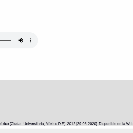
éxico [Ciudad Universitaria, México D.F.]: 2012 [29-08-2020]. Disponible en la W