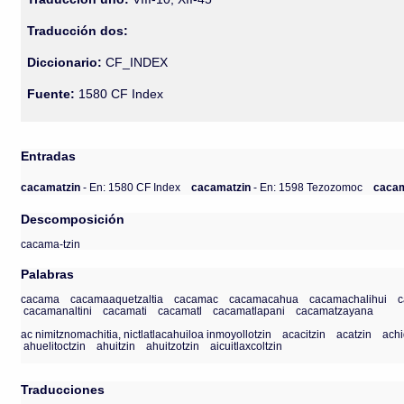
Traducción dos:
Diccionario:
CF_INDEX
Fuente:
1580 CF Index
Entradas
cacamatzin
- En: 1580 CF Index
cacamatzin
- En: 1598 Tezozomoc
caca
Descomposición
cacama-tzin
Palabras
cacama
cacamaaquetzaltia
cacamac
cacamacahua
cacamachalihui
cacamanaltini
cacamati
cacamatl
cacamatlapani
cacamatzayana
ac nimitznomachitia, nictlatlacahuiloa inmoyollotzin
acacitzin
acatzin
achi
ahuelitoctzin
ahuitzin
ahuitzotzin
aicuitlaxcoltzin
Traducciones