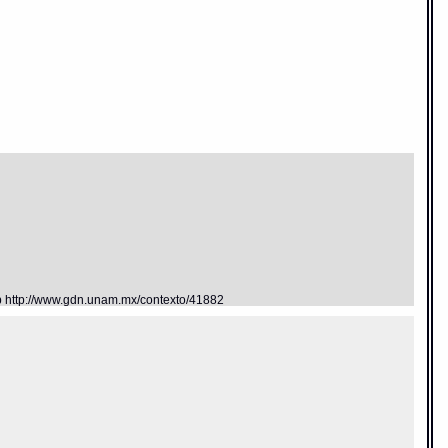
eb http://www.gdn.unam.mx/contexto/41882