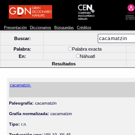
Presentación
Diccionarios
Búsquedas
Créditos
Buscar:
Palabra:
Palabra exacta
En:
Náhuatl
Resultados
cacamatzin
Paleografía:
cacamatzin
Grafía normalizada:
cacamatzin
Tipo:
r.n.
Traducción uno:
VIII-10, XII-45