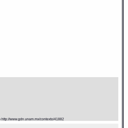
eb http://www.gdn.unam.mx/contexto/41882