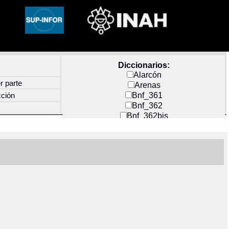
Diccionarios:
Alarcón
r parte
Arenas
Bnf_361
cción
Bnf_362
Bnf_362bis
Carochi
CF_INDEX
Clavijero
Cortés y Zedeño
Docs_México
Durán
Guerra
Mecayapan
Molina_1
Molina_2
Olmos_G