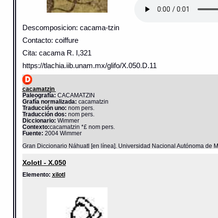
Descomposicion: cacama-tzin
Contacto: coiffure
Cita: cacama R. I,321
https://tlachia.iib.unam.mx/glifo/X.050.D.11
cacamatzin
Paleografía:
CACAMATZIN
Grafía normalizada:
cacamatzin
Traducción uno:
nom pers.
Traducción dos:
nom pers.
Diccionario:
Wimmer
Contexto:
cacamatzin *£ nom pers.
Fuente:
2004 Wimmer
Gran Diccionario Náhuatl [en línea]. Universidad Nacional Autónoma de M
Xolotl - X.050
Elemento:
xilotl