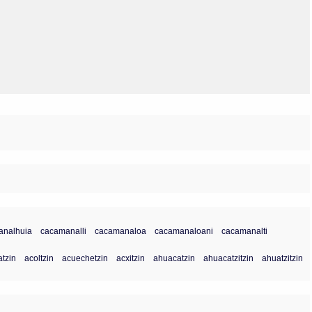
Olmos_V
Paredes
Rincón
Sahagún Escolio
Tezozomoc
Tzinacapan
Wimmer
analhuia
cacamanalli
cacamanaloa
cacamanaloani
cacamanalti
tzin
acoltzin
acuechetzin
acxitzin
ahuacatzin
ahuacatzitzin
ahuatzitzin