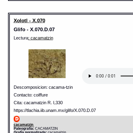
Xolotl - X.070
Glifo - X.070.D.07
Lectura
: cacamatzin
Descomposicion: cacama-tzin
Contacto: coiffure
Cita: cacamatzin R. I,330
https://tlachia.iib.unam.mx/glifo/X.070.D.07
cacamatzin
Paleografía:
CACAMATZIN
Grafía normalizada:
cacamatzin