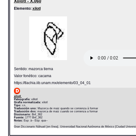
Xolotl - X.060
Elemento:
xilotl
Sentido: mazorca tierna
Valor fonético: cacama
https://tlachia.iib.unam.mx/elemento/03_04_01
xilotl
Paleografía:
xillotl
Grafía normalizada:
xilotl
Tipo:
r.n.
Traducción uno:
Mazorca de maiz quando se comienza à formar
Traducción dos:
mazorca de maiz cuando se comienza a formar
Diccionario:
Bnf_362
Fuente:
17?? Bnf_362
Notas:
Esp: à-- Esp: qua--
Gran Diccionario Náhuatl [en línea]. Universidad Nacional Autónoma de México [Ciudad Univers