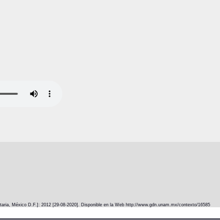
itaria, México D.F.]: 2012 [29-08-2020]. Disponible en la Web http://www.gdn.unam.mx/contexto/16585