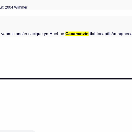
En: 2004 Wimmer
can yaomic oncân cacique yn Huehue
Cacamatzin
tlahtocapilli Amaqmec