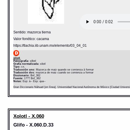
Sentido: mazorca tierna
Valor fonético: cacama
https://tlachia.iib.unam.mx/elemento/03_04_01
xilotl
Paleografía:
xillotl
Grafía normalizada:
xilotl
Tipo:
r.n.
Traducción uno:
Mazorca de maiz quando se comienza à formar
Traducción dos:
mazorca de maiz cuando se comienza a formar
Diccionario:
Bnf_362
Fuente:
17?? Bnf_362
Notas:
Esp: à-- Esp: qua--
Gran Diccionario Náhuatl [en línea]. Universidad Nacional Autónoma de México [Ciudad Univers
Xolotl - X.060
Glifo - X.060.D.33