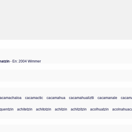
matzin
- En: 2004 Wimmer
cacamachaloa
cacamactic
cacamahua
cacamahualiztli
cacamanale
cacam
quentzin
achitetzin
achitotzin
achitzin
achitzitzin
acolhuatzin
acolnahuaca