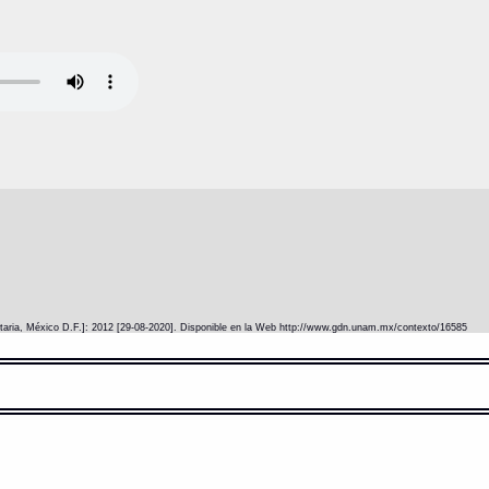
itaria, México D.F.]: 2012 [29-08-2020]. Disponible en la Web http://www.gdn.unam.mx/contexto/16585