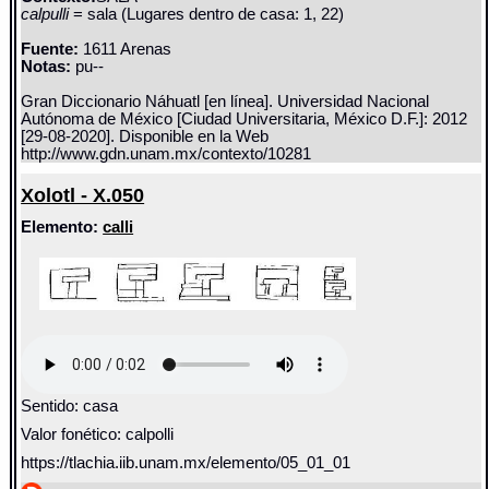
calpulli
= sala (Lugares dentro de casa: 1, 22)
Fuente:
1611 Arenas
Notas:
pu--
Gran Diccionario Náhuatl [en línea]. Universidad Nacional
Autónoma de México [Ciudad Universitaria, México D.F.]: 2012
[29-08-2020]. Disponible en la Web
http://www.gdn.unam.mx/contexto/10281
Xolotl - X.050
Elemento:
calli
Sentido: casa
Valor fonético: calpolli
https://tlachia.iib.unam.mx/elemento/05_01_01