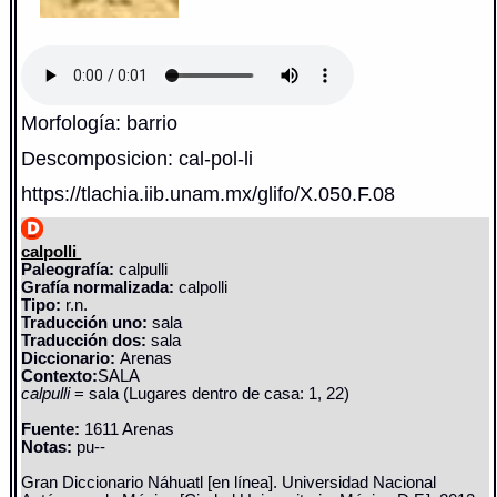
Morfología: barrio
Descomposicion: cal-pol-li
https://tlachia.iib.unam.mx/glifo/X.050.F.08
calpolli
Paleografía:
calpulli
Grafía normalizada:
calpolli
Tipo:
r.n.
Traducción uno:
sala
Traducción dos:
sala
Diccionario:
Arenas
Contexto:
SALA
calpulli
= sala (Lugares dentro de casa: 1, 22)
Fuente:
1611 Arenas
Notas:
pu--
Gran Diccionario Náhuatl [en línea]. Universidad Nacional