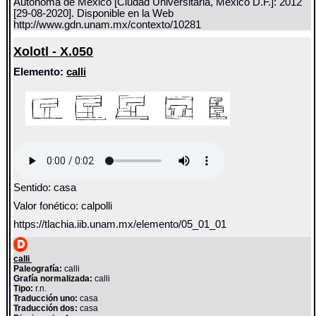
Autónoma de México [Ciudad Universitaria, México D.F.]: 2012
[29-08-2020]. Disponible en la Web
http://www.gdn.unam.mx/contexto/10281
Xolotl - X.050
Elemento:
calli
Sentido: casa
Valor fonético: calpolli
https://tlachia.iib.unam.mx/elemento/05_01_01
calli
Paleografía:
calli
Grafía normalizada:
calli
Tipo:
r.n.
Traducción uno:
casa
Traducción dos:
casa