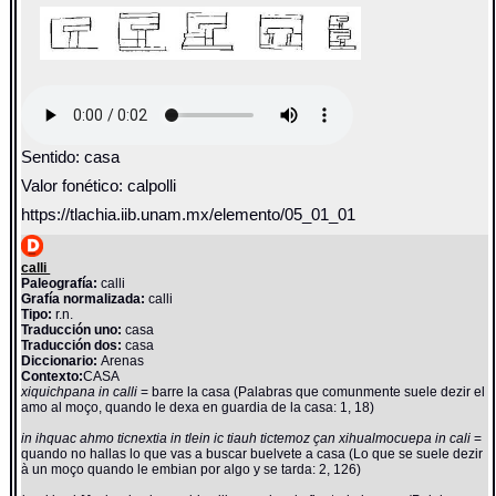
Sentido: casa
Valor fonético: calpolli
https://tlachia.iib.unam.mx/elemento/05_01_01
calli
Paleografía:
calli
Grafía normalizada:
calli
Tipo:
r.n.
Traducción uno:
casa
Traducción dos:
casa
Diccionario:
Arenas
Contexto:
CASA
xiquichpana in calli
= barre la casa (Palabras que comunmente suele dezir el
amo al moço, quando le dexa en guardia de la casa: 1, 18)
in ihquac ahmo ticnextia in tlein ic tiauh tictemoz çan xihualmocuepa in cali
=
quando no hallas lo que vas a buscar buelvete a casa (Lo que se suele dezir
à un moço quando le embian por algo y se tarda: 2, 126)