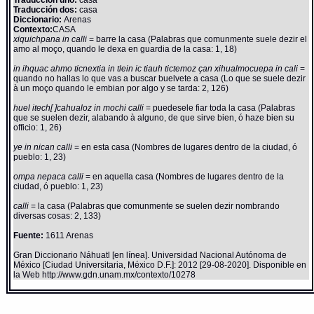
Traducción dos:
casa
Diccionario:
Arenas
Contexto:
CASA
xiquichpana in calli
= barre la casa (Palabras que comunmente suele dezir el
amo al moço, quando le dexa en guardia de la casa: 1, 18)
in ihquac ahmo ticnextia in tlein ic tiauh tictemoz çan xihualmocuepa in cali
=
quando no hallas lo que vas a buscar buelvete a casa (Lo que se suele dezir
à un moço quando le embian por algo y se tarda: 2, 126)
huel itech[ ]cahualoz in mochi calli
= puedesele fiar toda la casa (Palabras
que se suelen dezir, alabando à alguno, de que sirve bien, ó haze bien su
officio: 1, 26)
ye in nican calli
= en esta casa (Nombres de lugares dentro de la ciudad, ó
pueblo: 1, 23)
ompa nepaca calli
= en aquella casa (Nombres de lugares dentro de la
ciudad, ó pueblo: 1, 23)
calli
= la casa (Palabras que comunmente se suelen dezir nombrando
diversas cosas: 2, 133)
Fuente:
1611 Arenas
Gran Diccionario Náhuatl [en línea]. Universidad Nacional Autónoma de
México [Ciudad Universitaria, México D.F.]: 2012 [29-08-2020]. Disponible en
la Web http://www.gdn.unam.mx/contexto/10278