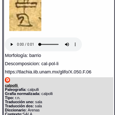
Morfología: barrio
Descomposicion: cal-pol-li
https://tlachia.iib.unam.mx/glifo/X.050.F.06
calpolli
Paleografía:
calpulli
Grafía normalizada:
calpolli
Tipo:
r.n.
Traducción uno:
sala
Traducción dos:
sala
Diccionario:
Arenas
Contexto:
SALA