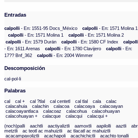
Entradas
calpolli
- En: 1551-95 Docs_México
calpolli
- En: 1571 Molina 1
calpolli
- En: 1571 Molina 1
calpolli
- En: 1571 Molina 2
calpolli
- En: 1579 Durán
calpolli
- En: 1580 CF Index
calpoll
- En: 1611 Arenas
calpolli
- En: 1780 Clavijero
calpolli
- En:
17?? Bnf_362
calpolli
- En: 2004 Wimmer
Descomposición
cal-pol-li
Palabras
cal
cal +
cal ?tlal
cal centetl
cal tlal
cala
calac
calacahuia
calachin
calacoa
calacoaya
calacoayan
calacoayantlaca
calacoaz
calacohua
calacohuayan
calacohuayan +
calacque
calacqui
calacqui +
(noch)palli
aachtli
aactiyaliztli
aamoxtli
aapilolli
aaztli
abr
metztli
ac teotl ac mahuiztli
ac tlacatl ac mahuiztli
acacampaxoliztli
acachapoli
acachichictli
acachto tonalli