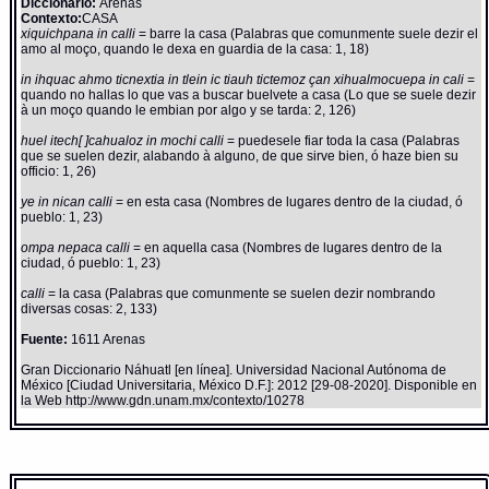
Diccionario:
Arenas
Contexto:
CASA
xiquichpana in calli
= barre la casa (Palabras que comunmente suele dezir el
amo al moço, quando le dexa en guardia de la casa: 1, 18)
in ihquac ahmo ticnextia in tlein ic tiauh tictemoz çan xihualmocuepa in cali
=
quando no hallas lo que vas a buscar buelvete a casa (Lo que se suele dezir
à un moço quando le embian por algo y se tarda: 2, 126)
huel itech[ ]cahualoz in mochi calli
= puedesele fiar toda la casa (Palabras
que se suelen dezir, alabando à alguno, de que sirve bien, ó haze bien su
officio: 1, 26)
ye in nican calli
= en esta casa (Nombres de lugares dentro de la ciudad, ó
pueblo: 1, 23)
ompa nepaca calli
= en aquella casa (Nombres de lugares dentro de la
ciudad, ó pueblo: 1, 23)
calli
= la casa (Palabras que comunmente se suelen dezir nombrando
diversas cosas: 2, 133)
Fuente:
1611 Arenas
Gran Diccionario Náhuatl [en línea]. Universidad Nacional Autónoma de
México [Ciudad Universitaria, México D.F.]: 2012 [29-08-2020]. Disponible en
la Web http://www.gdn.unam.mx/contexto/10278