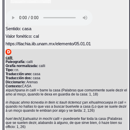
Sentido: casa
Valor fonético: cal
https://tlachia.iib.unam.mx/elemento/05.01.01
calli
Paleografía:
calli
Grafía normalizada:
calli
Tipo:
r.n.
Traducción uno:
casa
Traducción dos:
casa
Diccionario:
Arenas
Contexto:
CASA
xiquichpana in calli
= barre la casa (Palabras que comunmente suele dezir el
amo al moço, quando le dexa en guardia de la casa: 1, 18)
in ihquac ahmo ticnextia in tlein ic tiauh tictemoz çan xihualmocuepa in cali
=
quando no hallas lo que vas a buscar buelvete a casa (Lo que se suele dezir
à un moço quando le embian por algo y se tarda: 2, 126)
huel itech[ ]cahualoz in mochi calli
= puedesele fiar toda la casa (Palabras
que se suelen dezir, alabando à alguno, de que sirve bien, ó haze bien su
officio: 1, 26)