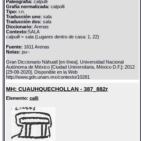
Paleografía:
calpulli
Grafía normalizada:
calpolli
Tipo:
r.n.
Traducción uno:
sala
Traducción dos:
sala
Diccionario:
Arenas
Contexto:
SALA
calpulli
= sala (Lugares dentro de casa: 1, 22)
Fuente:
1611 Arenas
Notas:
pu--
Gran Diccionario Náhuatl [en línea]. Universidad Nacional
Autónoma de México [Ciudad Universitaria, México D.F.]: 2012
[29-08-2020]. Disponible en la Web
http://www.gdn.unam.mx/contexto/10281
MH: CUAUHQUECHOLLAN - 387_882r
Elemento:
calli