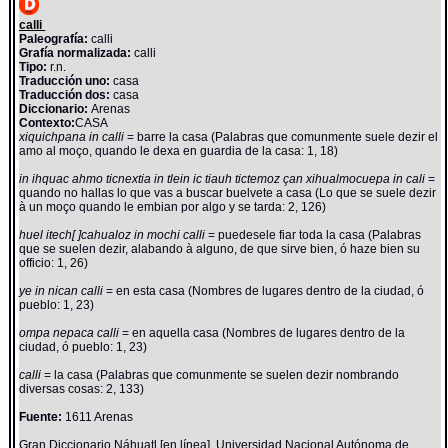
calli
Paleografía:
calli
Grafía normalizada:
calli
Tipo:
r.n.
Traducción uno:
casa
Traducción dos:
casa
Diccionario:
Arenas
Contexto:
CASA
xiquichpana in calli
= barre la casa (Palabras que comunmente suele dezir el
amo al moço, quando le dexa en guardia de la casa: 1, 18)
in ihquac ahmo ticnextia in tlein ic tiauh tictemoz çan xihualmocuepa in cali
=
quando no hallas lo que vas a buscar buelvete a casa (Lo que se suele dezir
à un moço quando le embian por algo y se tarda: 2, 126)
huel itech[ ]cahualoz in mochi calli
= puedesele fiar toda la casa (Palabras
que se suelen dezir, alabando à alguno, de que sirve bien, ó haze bien su
officio: 1, 26)
ye in nican calli
= en esta casa (Nombres de lugares dentro de la ciudad, ó
pueblo: 1, 23)
ompa nepaca calli
= en aquella casa (Nombres de lugares dentro de la
ciudad, ó pueblo: 1, 23)
calli
= la casa (Palabras que comunmente se suelen dezir nombrando
diversas cosas: 2, 133)
Fuente:
1611 Arenas
Gran Diccionario Náhuatl [en línea]. Universidad Nacional Autónoma de