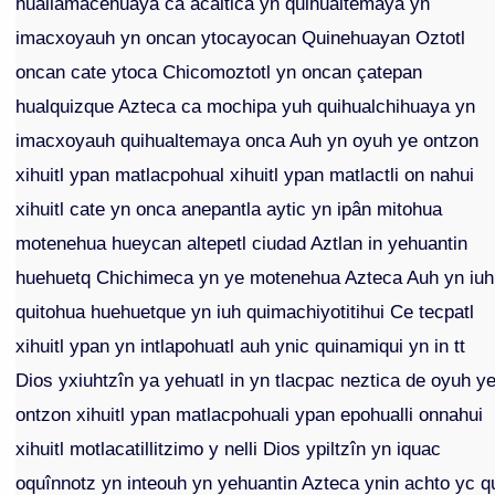
huallamacehuaya ca acaltica yn quihualtemaya yn
imacxoyauh yn oncan ytocayocan Quinehuayan Oztotl
oncan cate ytoca Chicomoztotl yn oncan çatepan
hualquizque Azteca ca mochipa yuh quihualchihuaya yn
imacxoyauh quihualtemaya onca Auh yn oyuh ye ontzon
xihuitl ypan matlacpohual xihuitl ypan matlactli on nahui
xihuitl cate yn onca anepantla aytic yn ipân mitohua
motenehua hueycan altepetl ciudad Aztlan in yehuantin
huehuetq Chichimeca yn ye motenehua Azteca Auh yn iuh
quitohua huehuetque yn iuh quimachiyotitihui Ce tecpatl
xihuitl ypan yn intlapohuatl auh ynic quinamiqui yn in tt
Dios yxiuhtzîn ya yehuatl in yn tlacpac neztica de oyuh y
ontzon xihuitl ypan matlacpohuali ypan epohualli onnahui
xihuitl motlacatillitzimo y nelli Dios ypiltzîn yn iquac
oquînnotz yn inteouh yn yehuantin Azteca ynin achto yc q