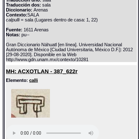
Traducción uno:
sala
Traducción dos:
sala
Diccionario:
Arenas
Contexto:
SALA
calpulli
= sala (Lugares dentro de casa: 1, 22)
Fuente:
1611 Arenas
Notas:
pu--
Gran Diccionario Náhuatl [en línea]. Universidad Nacional
Autónoma de México [Ciudad Universitaria, México D.F.]: 2012
[29-08-2020]. Disponible en la Web
http://www.gdn.unam.mx/contexto/10281
MH: ACXOTLAN - 387_622r
Elemento:
calli