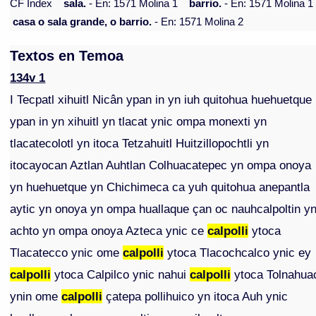
CF Index
sala.
- En: 1571 Molina 1
barrio.
- En: 1571 Molina 1
casa o sala grande, o barrio.
- En: 1571 Molina 2
Textos en Temoa
134v 1
I Tecpatl xihuitl Nicân ypan in yn iuh quitohua huehuetque
ypan in yn xihuitl yn tlacat ynic ompa monexti yn
tlacatecolotl yn itoca Tetzahuitl Huitzillopochtli yn
itocayocan Aztlan Auhtlan Colhuacatepec yn ompa onoya
yn huehuetque yn Chichimeca ca yuh quitohua anepantla
aytic yn onoya yn ompa huallaque çan oc nauhcalpoltin y
achto yn ompa onoya Azteca ynic ce
calpolli
ytoca
Tlacatecco ynic ome
calpolli
ytoca Tlacochcalco ynic ey
calpolli
ytoca Calpilco ynic nahui
calpolli
ytoca Tolnahua
ynin ome
calpolli
çatepa pollihuico yn itoca Auh ynic