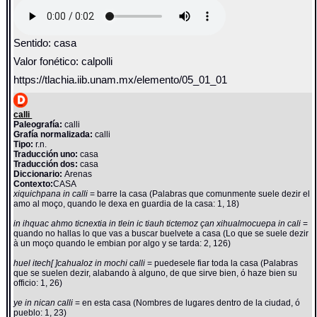
Sentido: casa
Valor fonético: calpolli
https://tlachia.iib.unam.mx/elemento/05_01_01
calli
Paleografía:
calli
Grafía normalizada:
calli
Tipo:
r.n.
Traducción uno:
casa
Traducción dos:
casa
Diccionario:
Arenas
Contexto:
CASA
xiquichpana in calli
= barre la casa (Palabras que comunmente suele dezir el
amo al moço, quando le dexa en guardia de la casa: 1, 18)
in ihquac ahmo ticnextia in tlein ic tiauh tictemoz çan xihualmocuepa in cali
=
quando no hallas lo que vas a buscar buelvete a casa (Lo que se suele dezir
à un moço quando le embian por algo y se tarda: 2, 126)
huel itech[ ]cahualoz in mochi calli
= puedesele fiar toda la casa (Palabras
que se suelen dezir, alabando à alguno, de que sirve bien, ó haze bien su
officio: 1, 26)
ye in nican calli
= en esta casa (Nombres de lugares dentro de la ciudad, ó
pueblo: 1, 23)