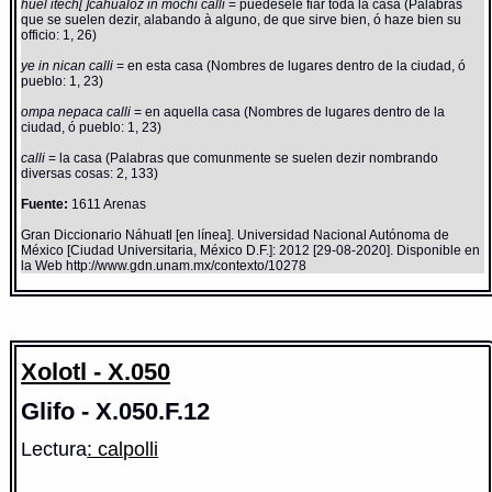
huel itech[ ]cahualoz in mochi calli
= puedesele fiar toda la casa (Palabras
que se suelen dezir, alabando à alguno, de que sirve bien, ó haze bien su
officio: 1, 26)
ye in nican calli
= en esta casa (Nombres de lugares dentro de la ciudad, ó
pueblo: 1, 23)
ompa nepaca calli
= en aquella casa (Nombres de lugares dentro de la
ciudad, ó pueblo: 1, 23)
calli
= la casa (Palabras que comunmente se suelen dezir nombrando
diversas cosas: 2, 133)
Fuente:
1611 Arenas
Gran Diccionario Náhuatl [en línea]. Universidad Nacional Autónoma de
México [Ciudad Universitaria, México D.F.]: 2012 [29-08-2020]. Disponible en
la Web http://www.gdn.unam.mx/contexto/10278
Xolotl - X.050
Glifo - X.050.F.12
Lectura
: calpolli