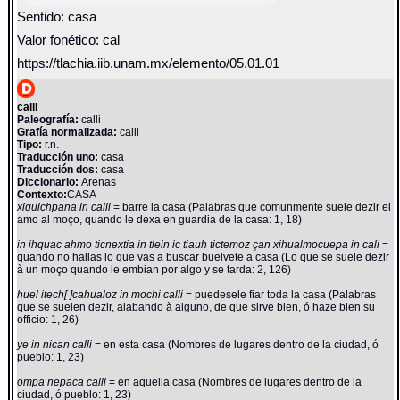
Sentido: casa
Valor fonético: cal
https://tlachia.iib.unam.mx/elemento/05.01.01
calli
Paleografía:
calli
Grafía normalizada:
calli
Tipo:
r.n.
Traducción uno:
casa
Traducción dos:
casa
Diccionario:
Arenas
Contexto:
CASA
xiquichpana in calli
= barre la casa (Palabras que comunmente suele dezir el
amo al moço, quando le dexa en guardia de la casa: 1, 18)
in ihquac ahmo ticnextia in tlein ic tiauh tictemoz çan xihualmocuepa in cali
=
quando no hallas lo que vas a buscar buelvete a casa (Lo que se suele dezir
à un moço quando le embian por algo y se tarda: 2, 126)
huel itech[ ]cahualoz in mochi calli
= puedesele fiar toda la casa (Palabras
que se suelen dezir, alabando à alguno, de que sirve bien, ó haze bien su
officio: 1, 26)
ye in nican calli
= en esta casa (Nombres de lugares dentro de la ciudad, ó
pueblo: 1, 23)
ompa nepaca calli
= en aquella casa (Nombres de lugares dentro de la
ciudad, ó pueblo: 1, 23)