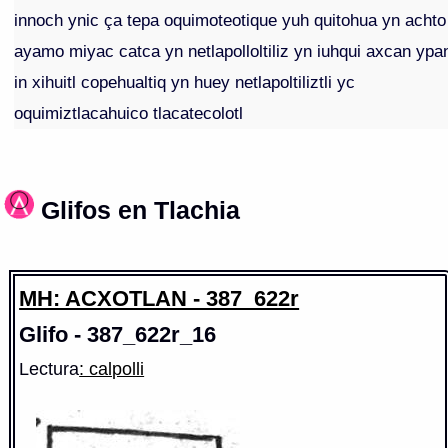
innoch ynic ça tepa oquimoteotique yuh quitohua yn achto
ayamo miyac catca yn netlapolloltiliz yn iuhqui axcan ypa
in xihuitl copehualtiq yn huey netlapoltiliztli yc
oquimiztlacahuico tlacatecolotl
Glifos en Tlachia
MH: ACXOTLAN - 387_622r
Glifo - 387_622r_16
Lectura
: calpolli