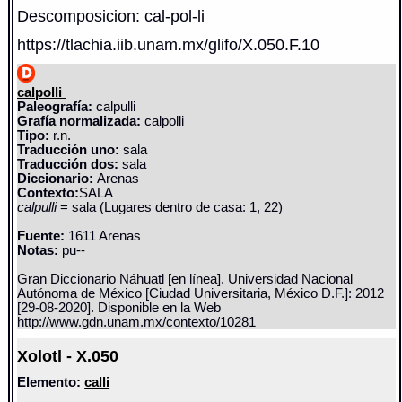
Descomposicion: cal-pol-li
https://tlachia.iib.unam.mx/glifo/X.050.F.10
calpolli
Paleografía:
calpulli
Grafía normalizada:
calpolli
Tipo:
r.n.
Traducción uno:
sala
Traducción dos:
sala
Diccionario:
Arenas
Contexto:
SALA
calpulli
= sala (Lugares dentro de casa: 1, 22)
Fuente:
1611 Arenas
Notas:
pu--
Gran Diccionario Náhuatl [en línea]. Universidad Nacional
Autónoma de México [Ciudad Universitaria, México D.F.]: 2012
[29-08-2020]. Disponible en la Web
http://www.gdn.unam.mx/contexto/10281
Xolotl - X.050
Elemento:
calli