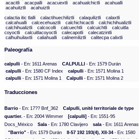
acacitli
acacpalli
acacuextli
acahualchictli
acahualli
acahuitztli
acahuiztli
calactia itic tlalli
calactihuechiliztli
calaquiliztli
calaxtli
calcahualli
calcecehuaztli
calchichicactli
calchichihualiztli
calchihualiztli
calcocolli
calcuechtli
calcuichtli
calcuitla
coyoctli
calcuitlacoyoctli
calecapotli
calecatzintli
calhuihuilaxtli
caliahualli
calinemiliztli
calitecpa calixtli
Paleografía
calpulli
- En: 1611 Arenas
CALPULLI
- En: 1579 Durán
calpulli
- En: 1580 CF Index
calpulli
- En: 1571 Molina 1
calpulli
- En: 1571 Molina 1
Calpulli
- En: 1571 Molina 2
Traducciones
Barrio
- En: 17?? Bnf_362
Calpulli, unité territoriale de type
quartier.
- En: 2004 Wimmer
[calpulli]
- En: 1551-95
Docs_México
Sala
- En: 1780 Clavijero
sala
- En: 1611 Arenas
"Barrio"
- En: 1579 Durán
II-57 192 193(4), XII-34
- En: 1580