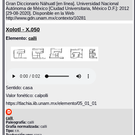
Gran Diccionario Náhuatl [en línea]. Universidad Nacional
Autónoma de México [Ciudad Universitaria, México D.F.]: 2012
[29-08-2020]. Disponible en la Web
http://www.gdn.unam.mx/contexto/10281
Xolotl - X.050
Elemento:
calli
Sentido: casa
Valor fonético: calpolli
https://tlachia.iib.unam.mx/elemento/05_01_01
calli
Paleografía:
calli
Grafía normalizada:
calli
Tipo:
r.n.
Traducción uno:
casa