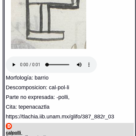
Morfología: barrio
Descomposicion: cal-pol-li
Parte no expresada: -polli,
Cita: tepenacaztla
https://tlachia.iib.unam.mx/glifo/387_882r_03
calpolli