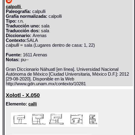
calpolli
Paleografía:
calpulli
Grafía normalizada:
calpolli
Tipo:
r.n.
Traducción uno:
sala
Traducción dos:
sala
Diccionario:
Arenas
Contexto:
SALA
calpulli
= sala (Lugares dentro de casa: 1, 22)
Fuente:
1611 Arenas
Notas:
pu--
Gran Diccionario Náhuatl [en línea]. Universidad Nacional
Autónoma de México [Ciudad Universitaria, México D.F.]: 2012
[29-08-2020]. Disponible en la Web
http://www.gdn.unam.mx/contexto/10281
Xolotl - X.050
Elemento:
calli