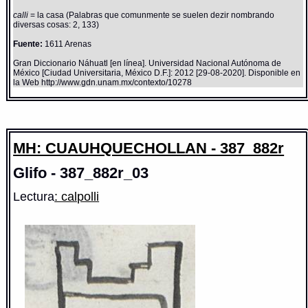
calli
= la casa (Palabras que comunmente se suelen dezir nombrando
diversas cosas: 2, 133)
Fuente:
1611 Arenas
Gran Diccionario Náhuatl [en línea]. Universidad Nacional Autónoma de
México [Ciudad Universitaria, México D.F.]: 2012 [29-08-2020]. Disponible en
la Web http://www.gdn.unam.mx/contexto/10278
MH: CUAUHQUECHOLLAN - 387_882r
Glifo - 387_882r_03
Lectura
: calpolli