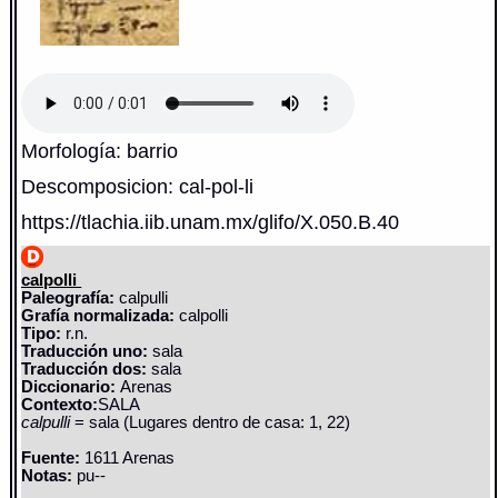
Morfología: barrio
Descomposicion: cal-pol-li
https://tlachia.iib.unam.mx/glifo/X.050.B.40
calpolli
Paleografía:
calpulli
Grafía normalizada:
calpolli
Tipo:
r.n.
Traducción uno:
sala
Traducción dos:
sala
Diccionario:
Arenas
Contexto:
SALA
calpulli
= sala (Lugares dentro de casa: 1, 22)
Fuente:
1611 Arenas
Notas:
pu--