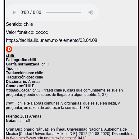
Sentido: chile
Valor fonético: cococ
https://tlachia.iib.unam.mx/elemento/03.04.08
chilli
Paleografía:
chilli
Grafía normalizada:
chilli
Tipo:
r.n.
Traducción uno:
chile
Traducción dos:
chile
Diccionario:
Arenas
Contexto:
CHILE
xiqualhuicacan chilli
= traed chile (Cosas que comunmente se suelen
preguntar, y pedir despues de llegado a algun pueblo: 1, 37)
chilli
= chile (Palabras comunes, y ordinarias, que se suelen dezir, y
preguntar, en razon de adereçar la comida: 1, 88)
Fuente:
1611 Arenas
Notas:
ch-- c$--
Gran Diccionario Náhuatl [en línea]. Universidad Nacional Autónoma de
México [Ciudad Universitaria, México D.F.]: 2012 [29-08-2020]. Disponible en
la Web http://www.gdn.unam.mx/contexto/10413