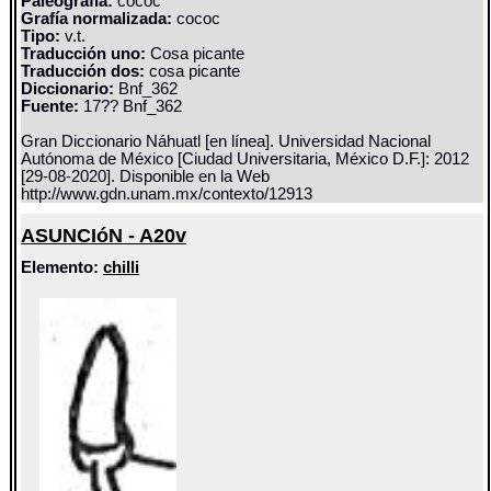
Paleografía:
cococ
Grafía normalizada:
cococ
Tipo:
v.t.
Traducción uno:
Cosa picante
Traducción dos:
cosa picante
Diccionario:
Bnf_362
Fuente:
17?? Bnf_362
Gran Diccionario Náhuatl [en línea]. Universidad Nacional
Autónoma de México [Ciudad Universitaria, México D.F.]: 2012
[29-08-2020]. Disponible en la Web
http://www.gdn.unam.mx/contexto/12913
ASUNCIóN - A20v
Elemento:
chilli