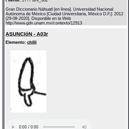
Fuente:
17?? Bnf_362
Gran Diccionario Náhuatl [en línea]. Universidad Nacional
Autónoma de México [Ciudad Universitaria, México D.F.]: 2012
[29-08-2020]. Disponible en la Web
http://www.gdn.unam.mx/contexto/12913
ASUNCIóN - A03r
Elemento:
chilli