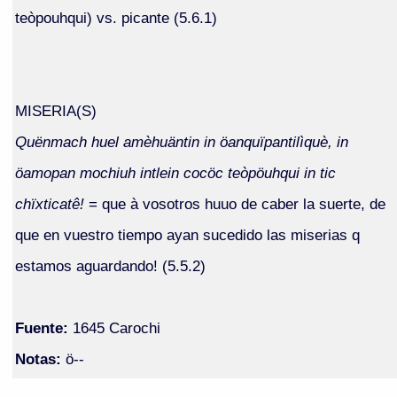
teòpouhqui) vs. picante (5.6.1)
MISERIA(S)
Quënmach huel amèhuäntin in öanquïpantilìquè, in
öamopan mochiuh intlein cocöc teòpöuhqui in tic
chïxticatê!
= que à vosotros huuo de caber la suerte, de
que en vuestro tiempo ayan sucedido las miserias q
estamos aguardando! (5.5.2)
Fuente:
1645 Carochi
Notas:
ö--