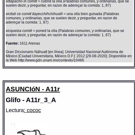
xitlapachò in comitl
= cubrid la olla (Palabras comunes, y ordinarias, que se
suelen dezir, y preguntar, en razon de adereçar la comida: 1, 87)
xictlali ce comitl tlayecchihchihualli
= una olla bien guisada (Palabras
comunes, y ordinarias, que se suelen dezir, y preguntar, en razon de
adereçar la comida: 1, 87)
xicquetza comitl
= poned la olla (Palabras comunes, y ordinarias, que se
suelen dezir, y preguntar, en razon de adereçar la comida: 1, 87)
Fuente:
1611 Arenas
Gran Diccionario Náhuatl [en línea]. Universidad Nacional Autónoma de
México [Ciudad Universitaria, México D.F.]: 2012 [29-08-2020]. Disponible en
la Web http://www.gdn.unam.mx/contexto/10466
ASUNCIóN - A11r
Glifo - A11r_3_A
Lectura
: cococ