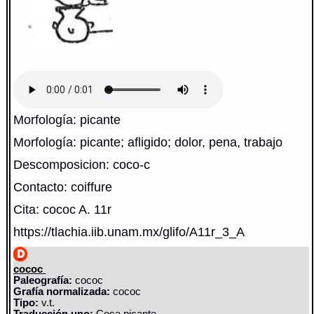
Morfología: picante
Morfología: picante; afligido; dolor, pena, trabajo
Descomposicion: coco-c
Contacto: coiffure
Cita: cococ A. 11r
https://tlachia.iib.unam.mx/glifo/A11r_3_A
cococ
Paleografía:
cococ
Grafía normalizada:
cococ
Tipo:
v.t.
Traducción uno:
Cosa picante