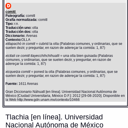
comitl
Paleografía:
comitl
Grafía normalizada:
comitl
Tipo:
r.n.
Traducción uno:
olla
Traducción dos:
olla
Diccionario:
Arenas
Contexto:
OLLA
xitlapachò in comitl
= cubrid la olla (Palabras comunes, y ordinarias, que se
suelen dezir, y preguntar, en razon de adereçar la comida: 1, 87)
xictlali ce comitl tlayecchihchihualli
= una olla bien guisada (Palabras
comunes, y ordinarias, que se suelen dezir, y preguntar, en razon de
adereçar la comida: 1, 87)
xicquetza comitl
= poned la olla (Palabras comunes, y ordinarias, que se
suelen dezir, y preguntar, en razon de adereçar la comida: 1, 87)
Fuente:
1611 Arenas
Gran Diccionario Náhuatl [en línea]. Universidad Nacional Autónoma de
México [Ciudad Universitaria, México D.F.]: 2012 [29-08-2020]. Disponible en
la Web http://www.gdn.unam.mx/contexto/10466
Tlachia [en línea]. Universidad
Nacional Autónoma de México