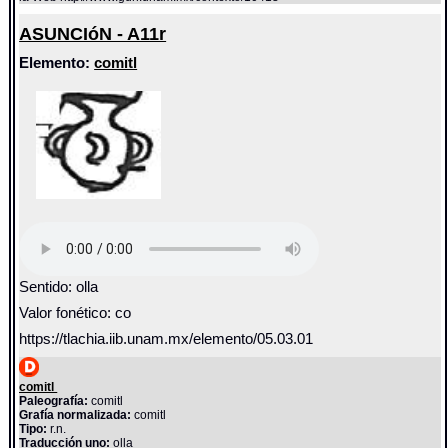
ASUNCIóN - A11r
Elemento:
comitl
Sentido: olla
Valor fonético: co
https://tlachia.iib.unam.mx/elemento/05.03.01
comitl
Paleografía:
comitl
Grafía normalizada:
comitl
Tipo:
r.n.
Traducción uno:
olla