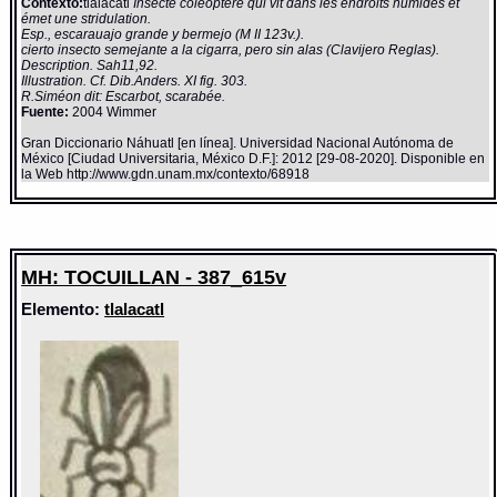
Contexto:
tlâlacatl
Insecte coléoptère qui vit dans les endroits humides et
émet une stridulation.
Esp., escarauajo grande y bermejo (M II 123v.).
cierto insecto semejante a la cigarra, pero sin alas (Clavijero Reglas).
Description. Sah11,92.
Illustration. Cf. Dib.Anders. XI fig. 303.
R.Siméon dit: Escarbot, scarabée.
Fuente:
2004 Wimmer
Gran Diccionario Náhuatl [en línea]. Universidad Nacional Autónoma de
México [Ciudad Universitaria, México D.F.]: 2012 [29-08-2020]. Disponible en
la Web http://www.gdn.unam.mx/contexto/68918
MH: TOCUILLAN - 387_615v
Elemento:
tlalacatl