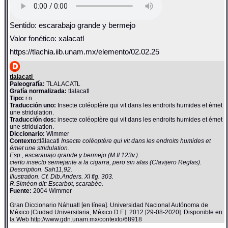
Sentido: escarabajo grande y bermejo
Valor fonético: xalacatl
https://tlachia.iib.unam.mx/elemento/02.02.25
tlalacatl
Paleografía:
TLALACATL
Grafía normalizada:
tlalacatl
Tipo:
r.n.
Traducción uno:
Insecte coléoptère qui vit dans les endroits humides et émet
une stridulation.
Traducción dos:
insecte coléoptère qui vit dans les endroits humides et émet
une stridulation.
Diccionario:
Wimmer
Contexto:
tlâlacatl
Insecte coléoptère qui vit dans les endroits humides et
émet une stridulation.
Esp., escarauajo grande y bermejo (M II 123v.).
cierto insecto semejante a la cigarra, pero sin alas (Clavijero Reglas).
Description. Sah11,92.
Illustration. Cf. Dib.Anders. XI fig. 303.
R.Siméon dit: Escarbot, scarabée.
Fuente:
2004 Wimmer
Gran Diccionario Náhuatl [en línea]. Universidad Nacional Autónoma de
México [Ciudad Universitaria, México D.F.]: 2012 [29-08-2020]. Disponible en
la Web http://www.gdn.unam.mx/contexto/68918