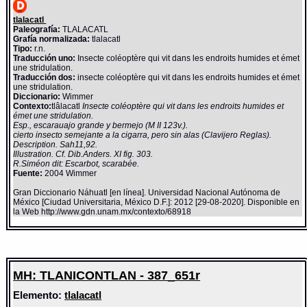
tlalacatl
Paleografía:
TLALACATL
Grafía normalizada:
tlalacatl
Tipo:
r.n.
Traducción uno:
Insecte coléoptère qui vit dans les endroits humides et émet
une stridulation.
Traducción dos:
insecte coléoptère qui vit dans les endroits humides et émet
une stridulation.
Diccionario:
Wimmer
Contexto:
tlâlacatl
Insecte coléoptère qui vit dans les endroits humides et
émet une stridulation.
Esp., escarauajo grande y bermejo (M II 123v.).
cierto insecto semejante a la cigarra, pero sin alas (Clavijero Reglas).
Description. Sah11,92.
Illustration. Cf. Dib.Anders. XI fig. 303.
R.Siméon dit: Escarbot, scarabée.
Fuente:
2004 Wimmer
Gran Diccionario Náhuatl [en línea]. Universidad Nacional Autónoma de
México [Ciudad Universitaria, México D.F.]: 2012 [29-08-2020]. Disponible en
la Web http://www.gdn.unam.mx/contexto/68918
MH: TLANICONTLAN - 387_651r
Elemento:
tlalacatl