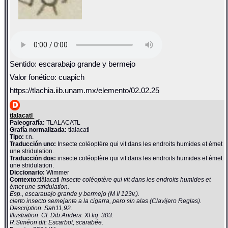
Sentido: escarabajo grande y bermejo
Valor fonético: cuapich
https://tlachia.iib.unam.mx/elemento/02.02.25
tlalacatl
Paleografía:
TLALACATL
Grafía normalizada:
tlalacatl
Tipo:
r.n.
Traducción uno:
Insecte coléoptère qui vit dans les endroits humides et émet
une stridulation.
Traducción dos:
insecte coléoptère qui vit dans les endroits humides et émet
une stridulation.
Diccionario:
Wimmer
Contexto:
tlâlacatl
Insecte coléoptère qui vit dans les endroits humides et
émet une stridulation.
Esp., escarauajo grande y bermejo (M II 123v.).
cierto insecto semejante a la cigarra, pero sin alas (Clavijero Reglas).
Description. Sah11,92.
Illustration. Cf. Dib.Anders. XI fig. 303.
R.Siméon dit: Escarbot, scarabée.