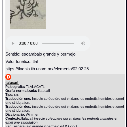
Sentido: escarabajo grande y bermejo
Valor fonético: tlal
https://tlachia.iib.unam.mx/elemento/02.02.25
tlalacatl
Paleografía:
TLALACATL
Grafía normalizada:
tlalacatl
Tipo:
r.n.
Traducción uno:
Insecte coléoptère qui vit dans les endroits humides et émet
une stridulation.
Traducción dos:
insecte coléoptère qui vit dans les endroits humides et émet
une stridulation.
Diccionario:
Wimmer
Contexto:
tlâlacatl
Insecte coléoptère qui vit dans les endroits humides et
émet une stridulation.
Esp., escarauajo grande y bermejo (M II 123v.).