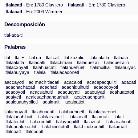
tlalacatl
- En: 1780 Clavijero
tlalacatl
- En: 1780 Clavijero
tlalacatl
- En: 2004 Wimmer
Descomposición
tlal-aca-tl
Palabras
tlal
tlal +
tlal ca
tlal cal
tlal zazalic
tlala alatla
tlalaala
tlalaalatla
tlalacalli
tlalactimani
tlalacuezali
tlalacuezalin
tlalacxoyatl
tlalahuacatl
tlalahuehuetl
tlalahuiltia
tlalahuiyac
tlalahuiyaya
tlalala
tlalalacaconetl
aaccayotl
ac mach tlacatl
acacalotl
acacapacquilitl
acacatl
acachachacatl
acachatl
acachiquihuitl
acacocoyotl
acacoyotl
acacuahuitl
acacueyatl
acacuiyatl
acahuatototl
acaiyetl
acalcuachpancuahuitl
acalcuachpanitl
acalcuauhyollotl
acalmaitl
acalpatiotl
tlalacxoyatl
tlalahuacatl
tlalahuehuetl
tlalalacaconetl
tlalalacahihuitl
tlalalacaihuitl
tlalalacatl
tlalamatl
tlalatl
tlalatochitl
tlalaxochitl
tlalayoquilitl
tlalazcatl
tlalcacahuatl
tlalcacaloxochitl
tlalchinoltototl
tlalchinolxochitl
tlalcimatl
tlalcoatl
tlalcocotl