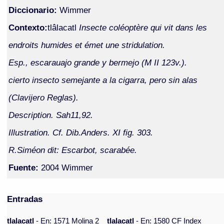
Diccionario:
Wimmer
Contexto:
tlâlacatl
Insecte coléoptère qui vit dans les
endroits humides et émet une stridulation.
Esp., escarauajo grande y bermejo (M II 123v.).
cierto insecto semejante a la cigarra, pero sin alas
(Clavijero Reglas).
Description. Sah11,92.
Illustration. Cf. Dib.Anders. XI fig. 303.
R.Siméon dit: Escarbot, scarabée.
Fuente:
2004 Wimmer
Entradas
tlalacatl
- En: 1571 Molina 2
tlalacatl
- En: 1580 CF Index