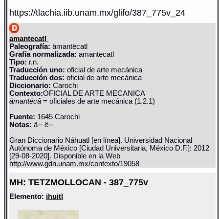
https://tlachia.iib.unam.mx/glifo/387_775v_24
amantecatl
Paleografía:
ämantëcatl
Grafía normalizada:
amantecatl
Tipo:
r.n.
Traducción uno:
oficial de arte mecánica
Traducción dos:
oficial de arte mecánica
Diccionario:
Carochi
Contexto:
OFICIAL DE ARTE MECANICA
ämantëcâ
= oficiales de arte mecánica (1.2.1)
Fuente:
1645 Carochi
Notas:
ä-- ë--
Gran Diccionario Náhuatl [en línea]. Universidad Nacional
Autónoma de México [Ciudad Universitaria, México D.F.]: 2012
[29-08-2020]. Disponible en la Web
http://www.gdn.unam.mx/contexto/19058
MH: TETZMOLLOCAN - 387_775v
Elemento:
ihuitl