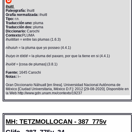
ihuitl
Paleografía:
ìhuitl
Grafía normalizada:
ihuitl
Tipo:
r.n.
Traducción uno:
pluma
Traducción dos:
pluma
Diccionario:
Carochi
Contexto:
PLUMA
ìhuititlan
= entre las plumas (1.6.3)
nìhuiuh
= la pluma que yo posseo (4.4.1)
ìhuiyo in tötötl
= la pluma del paxaro, por que la tiene en si (4.4.1)
ìhuiötl
= [cosa de plumas] (3.8.1)
Fuente:
1645 Carochi
Notas:
ì--
Gran Diccionario Náhuatl [en línea]. Universidad Nacional Autónoma de
México [Ciudad Universitaria, México D.F.]: 2012 [29-08-2020]. Disponible en
la Web http://www.gdn.unam.mx/contexto/19237
MH: TETZMOLLOCAN - 387_775v