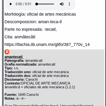
Morfología: oficial de artes mecánicas
Descomposicion: aman-teca-tl
Parte no expresada: -tecatl,
Cita: anmâtecâtl
https://tlachia.iib.unam.mx/glifo/387_770v_14
amantecatl
Paleografía:
ämantëcatl
Grafía normalizada:
amantecatl
Tipo:
r.n.
Traducción uno:
oficial de arte mecánica
Traducción dos:
oficial de arte mecánica
Diccionario:
Carochi
Contexto:
OFICIAL DE ARTE MECANICA
ämantëcâ
= oficiales de arte mecánica (1.2.1)
Fuente:
1645 Carochi
Notas:
ä-- ë--