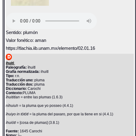
Sentido: plumón
Valor fonético: aman
https://tlachia.iib.unam.mx/elemento/02.01.16
ihuitl
Paleografía:
ìhuitl
Grafía normalizada:
ihuitl
Tipo:
r.n.
Traducción uno:
pluma
Traducción dos:
pluma
Diccionario:
Carochi
Contexto:
PLUMA
ìhuititlan
= entre las plumas (1.6.3)
nìhuiuh
= la pluma que yo posseo (4.4.1)
ìhuiyo in tötötl
= la pluma del paxaro, por que la tiene en si (4.4.1)
ìhuiötl
= [cosa de plumas] (3.8.1)
Fuente:
1645 Carochi
Notas:
ì--