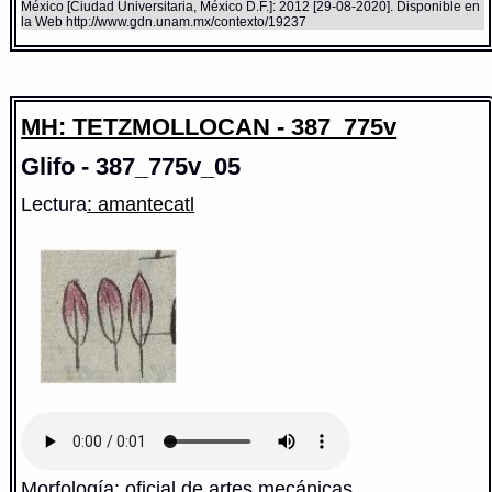
México [Ciudad Universitaria, México D.F.]: 2012 [29-08-2020]. Disponible en
la Web http://www.gdn.unam.mx/contexto/19237
MH: TETZMOLLOCAN - 387_775v
Glifo - 387_775v_05
Lectura
: amantecatl
Morfología: oficial de artes mecánicas