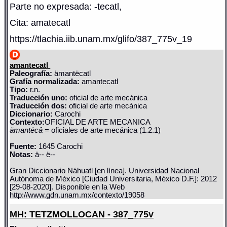
Parte no expresada: -tecatl,
Cita: amatecatl
https://tlachia.iib.unam.mx/glifo/387_775v_19
amantecatl
Paleografía:
ämantëcatl
Grafía normalizada:
amantecatl
Tipo:
r.n.
Traducción uno:
oficial de arte mecánica
Traducción dos:
oficial de arte mecánica
Diccionario:
Carochi
Contexto:
OFICIAL DE ARTE MECANICA
ämantëcâ
= oficiales de arte mecánica (1.2.1)
Fuente:
1645 Carochi
Notas:
ä-- ë--
Gran Diccionario Náhuatl [en línea]. Universidad Nacional
Autónoma de México [Ciudad Universitaria, México D.F.]: 2012
[29-08-2020]. Disponible en la Web
http://www.gdn.unam.mx/contexto/19058
MH: TETZMOLLOCAN - 387_775v