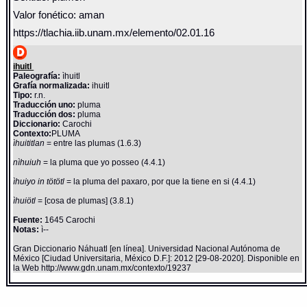
Valor fonético: aman
https://tlachia.iib.unam.mx/elemento/02.01.16
ihuitl
Paleografía:
ìhuitl
Grafía normalizada:
ihuitl
Tipo:
r.n.
Traducción uno:
pluma
Traducción dos:
pluma
Diccionario:
Carochi
Contexto:
PLUMA
ìhuititlan
= entre las plumas (1.6.3)
nìhuiuh
= la pluma que yo posseo (4.4.1)
ìhuiyo in tötötl
= la pluma del paxaro, por que la tiene en si (4.4.1)
ìhuiötl
= [cosa de plumas] (3.8.1)
Fuente:
1645 Carochi
Notas:
ì--
Gran Diccionario Náhuatl [en línea]. Universidad Nacional Autónoma de
México [Ciudad Universitaria, México D.F.]: 2012 [29-08-2020]. Disponible en
la Web http://www.gdn.unam.mx/contexto/19237