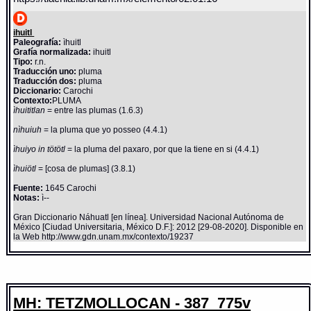
ihuitl
Paleografía:
ìhuitl
Grafía normalizada:
ihuitl
Tipo:
r.n.
Traducción uno:
pluma
Traducción dos:
pluma
Diccionario:
Carochi
Contexto:
PLUMA
ìhuititlan
= entre las plumas (1.6.3)
nìhuiuh
= la pluma que yo posseo (4.4.1)
ìhuiyo in tötötl
= la pluma del paxaro, por que la tiene en si (4.4.1)
ìhuiötl
= [cosa de plumas] (3.8.1)
Fuente:
1645 Carochi
Notas:
ì--
Gran Diccionario Náhuatl [en línea]. Universidad Nacional Autónoma de
México [Ciudad Universitaria, México D.F.]: 2012 [29-08-2020]. Disponible en
la Web http://www.gdn.unam.mx/contexto/19237
MH: TETZMOLLOCAN - 387_775v