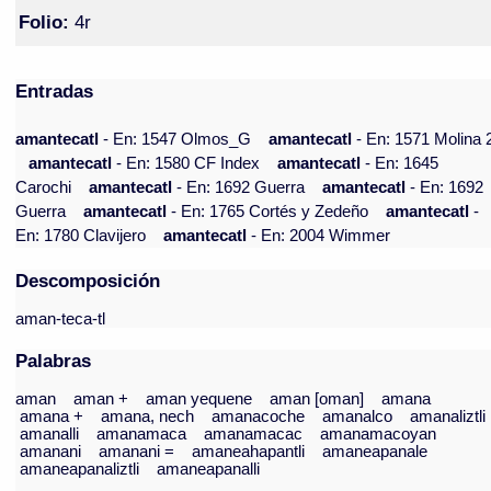
Folio:
4r
Entradas
amantecatl
- En: 1547 Olmos_G
amantecatl
- En: 1571 Molina 
amantecatl
- En: 1580 CF Index
amantecatl
- En: 1645
Carochi
amantecatl
- En: 1692 Guerra
amantecatl
- En: 1692
Guerra
amantecatl
- En: 1765 Cortés y Zedeño
amantecatl
-
En: 1780 Clavijero
amantecatl
- En: 2004 Wimmer
Descomposición
aman-teca-tl
Palabras
aman
aman +
aman yequene
aman [oman]
amana
amana +
amana, nech
amanacoche
amanalco
amanaliztli
amanalli
amanamaca
amanamacac
amanamacoyan
amanani
amanani =
amaneahapantli
amaneapanale
amaneapanaliztli
amaneapanalli