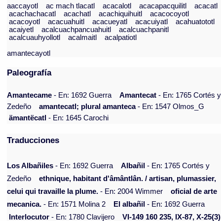
aaccayotl
ac mach tlacatl
acacalotl
acacapacquilitl
acacatl
acachachacatl
acachatl
acachiquihuitl
acacocoyotl
acacoyotl
acacuahuitl
acacueyatl
acacuiyatl
acahuatototl
acaiyetl
acalcuachpancuahuitl
acalcuachpanitl
acalcuauhyollotl
acalmaitl
acalpatiotl
amantecayotl
Paleografía
Amantecame
- En: 1692 Guerra
Amantecat
- En: 1765 Cortés 
Zedeño
amantecatl; plural amanteca
- En: 1547 Olmos_G
ämantëcatl
- En: 1645 Carochi
Traducciones
Los Albañiles
- En: 1692 Guerra
Albañil
- En: 1765 Cortés y
Zedeño
ethnique, habitant d'âmântlân. / artisan, plumassier,
celui qui travaille la plume.
- En: 2004 Wimmer
oficial de arte
mecanica.
- En: 1571 Molina 2
El albañil
- En: 1692 Guerra
Interlocutor
- En: 1780 Clavijero
VI-149 160 235, IX-87, X-25(3)