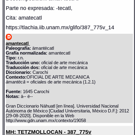
Parte no expresada: -tecatl,
Cita: amatecatl
https://tlachia.iib.unam.mx/glifo/387_775v_14
amantecatl
Paleografía:
ämantëcatl
Grafía normalizada:
amantecatl
Tipo:
r.n.
Traducción uno:
oficial de arte mecánica
Traducción dos:
oficial de arte mecánica
Diccionario:
Carochi
Contexto:
OFICIAL DE ARTE MECANICA
ämantëcâ
= oficiales de arte mecánica (1.2.1)
Fuente:
1645 Carochi
Notas:
ä-- ë--
Gran Diccionario Náhuatl [en línea]. Universidad Nacional
Autónoma de México [Ciudad Universitaria, México D.F.]: 2012
[29-08-2020]. Disponible en la Web
http://www.gdn.unam.mx/contexto/19058
MH: TETZMOLLOCAN - 387_775v