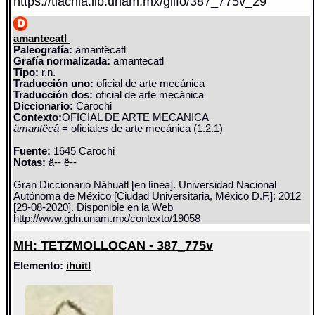
https://tlachia.iib.unam.mx/glifo/387_775v_29
amantecatl
Paleografía:
ämantëcatl
Grafía normalizada:
amantecatl
Tipo:
r.n.
Traducción uno:
oficial de arte mecánica
Traducción dos:
oficial de arte mecánica
Diccionario:
Carochi
Contexto:
OFICIAL DE ARTE MECANICA
ämantëcâ
= oficiales de arte mecánica (1.2.1)
Fuente:
1645 Carochi
Notas:
ä-- ë--
Gran Diccionario Náhuatl [en línea]. Universidad Nacional
Autónoma de México [Ciudad Universitaria, México D.F.]: 2012
[29-08-2020]. Disponible en la Web
http://www.gdn.unam.mx/contexto/19058
MH: TETZMOLLOCAN - 387_775v
Elemento:
ihuitl