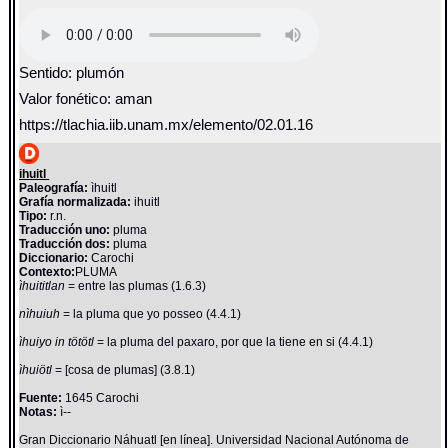
Sentido: plumón
Valor fonético: aman
https://tlachia.iib.unam.mx/elemento/02.01.16
ihuitl
Paleografía:
ìhuitl
Grafía normalizada:
ihuitl
Tipo:
r.n.
Traducción uno:
pluma
Traducción dos:
pluma
Diccionario:
Carochi
Contexto:
PLUMA
ìhuititlan
= entre las plumas (1.6.3)
nìhuiuh
= la pluma que yo posseo (4.4.1)
ìhuiyo in tötötl
= la pluma del paxaro, por que la tiene en si (4.4.1)
ìhuiötl
= [cosa de plumas] (3.8.1)
Fuente:
1645 Carochi
Notas:
ì--
Gran Diccionario Náhuatl [en línea]. Universidad Nacional Autónoma de