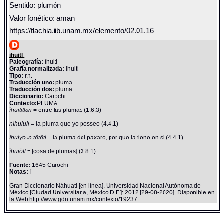
Sentido: plumón
Valor fonético: aman
https://tlachia.iib.unam.mx/elemento/02.01.16
ihuitl
Paleografía:
ìhuitl
Grafía normalizada:
ihuitl
Tipo:
r.n.
Traducción uno:
pluma
Traducción dos:
pluma
Diccionario:
Carochi
Contexto:
PLUMA
ìhuititlan
= entre las plumas (1.6.3)
nìhuiuh
= la pluma que yo posseo (4.4.1)
ìhuiyo in tötötl
= la pluma del paxaro, por que la tiene en si (4.4.1)
ìhuiötl
= [cosa de plumas] (3.8.1)
Fuente:
1645 Carochi
Notas:
ì--
Gran Diccionario Náhuatl [en línea]. Universidad Nacional Autónoma de
México [Ciudad Universitaria, México D.F.]: 2012 [29-08-2020]. Disponible en
la Web http://www.gdn.unam.mx/contexto/19237