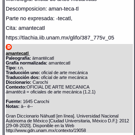
Descomposicion: aman-teca-tl
Parte no expresada: -tecatl,
Cita: amantecatl
https://tlachia.iib.unam.mx/glifo/387_775v_05
amantecatl
Paleografía:
ämantëcatl
Grafía normalizada:
amantecatl
Tipo:
r.n.
Traducción uno:
oficial de arte mecánica
Traducción dos:
oficial de arte mecánica
Diccionario:
Carochi
Contexto:
OFICIAL DE ARTE MECANICA
ämantëcâ
= oficiales de arte mecánica (1.2.1)
Fuente:
1645 Carochi
Notas:
ä-- ë--
Gran Diccionario Náhuatl [en línea]. Universidad Nacional
Autónoma de México [Ciudad Universitaria, México D.F.]: 2012
[29-08-2020]. Disponible en la Web
http://www.gdn.unam.mx/contexto/19058