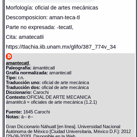
Morfología: oficial de artes mecánicas
Descomposicion: aman-teca-tl
Parte no expresada: -tecatl,
Cita: amatecatli
https://tlachia.iib.unam.mx/glifo/387_774v_34
amantecatl
Paleografía:
ämantëcatl
Grafía normalizada:
amantecatl
Tipo:
r.n.
Traducción uno:
oficial de arte mecánica
Traducción dos:
oficial de arte mecánica
Diccionario:
Carochi
Contexto:
OFICIAL DE ARTE MECANICA
ämantëcâ
= oficiales de arte mecánica (1.2.1)
Fuente:
1645 Carochi
Notas:
ä-- ë--
Gran Diccionario Náhuatl [en línea]. Universidad Nacional
Autónoma de México [Ciudad Universitaria, México D.F.]: 2012
[29-08-2020]. Disponible en la Web