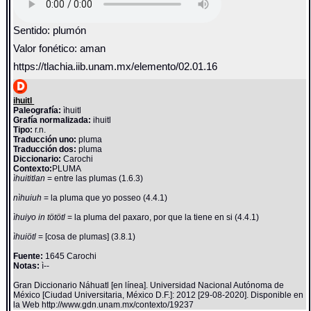
Sentido: plumón
Valor fonético: aman
https://tlachia.iib.unam.mx/elemento/02.01.16
ihuitl
Paleografía:
ìhuitl
Grafía normalizada:
ihuitl
Tipo:
r.n.
Traducción uno:
pluma
Traducción dos:
pluma
Diccionario:
Carochi
Contexto:
PLUMA
ìhuititlan
= entre las plumas (1.6.3)
nìhuiuh
= la pluma que yo posseo (4.4.1)
ìhuiyo in tötötl
= la pluma del paxaro, por que la tiene en si (4.4.1)
ìhuiötl
= [cosa de plumas] (3.8.1)
Fuente:
1645 Carochi
Notas:
ì--
Gran Diccionario Náhuatl [en línea]. Universidad Nacional Autónoma de
México [Ciudad Universitaria, México D.F.]: 2012 [29-08-2020]. Disponible en
la Web http://www.gdn.unam.mx/contexto/19237