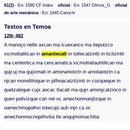
61(2)
- En: 1580 CF Index
oficial
- En: 1547 Olmos_G
oficial
de arte mecánica
- En: 1645 Carochi
Textos en Temoa
128r 482
A manoço nelle axcan ma icuexanco ma iteputzco
xicmotlalilican in
amantecatl
in toltecatzintli in ticitzintli
ma cententica ma cencamatica xicmotlatlauhtilican ma
qujcuj ma qujximati in amonaniotzin in amotaiotzin ca
njcan monoltitoque in pilhoacatzitzinti in cozqueque in
quetzaleque cujx aocac tlacatl ma qujn amonjcatzinco in
quen polivizque can nel oc amechonmanjlizque in
oamechmopolhvi totecujo auh injn ca oc
amechonmocnopilhvilia tle anqujmomachitia