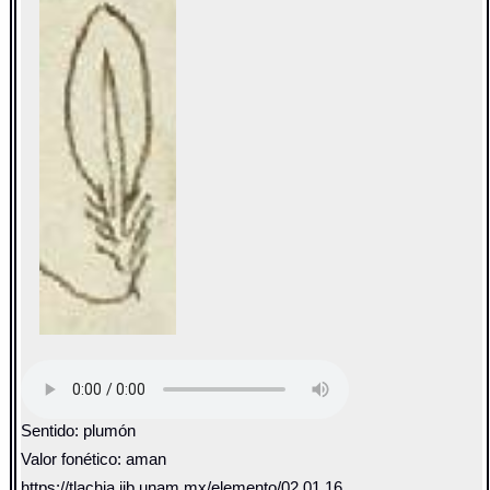
Sentido: plumón
Valor fonético: aman
https://tlachia.iib.unam.mx/elemento/02.01.16