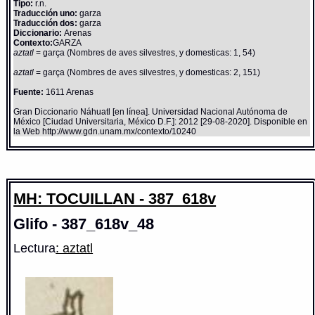
Tipo:
r.n.
Traducción uno:
garza
Traducción dos:
garza
Diccionario:
Arenas
Contexto:
GARZA
aztatl
= garça (Nombres de aves silvestres, y domesticas: 1, 54)
aztatl
= garça (Nombres de aves silvestres, y domesticas: 2, 151)
Fuente:
1611 Arenas
Gran Diccionario Náhuatl [en línea]. Universidad Nacional Autónoma de
México [Ciudad Universitaria, México D.F.]: 2012 [29-08-2020]. Disponible en
la Web http://www.gdn.unam.mx/contexto/10240
MH: TOCUILLAN - 387_618v
Glifo - 387_618v_48
Lectura
: aztatl