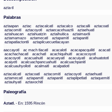
azta-tl
Palabras
aztaapan
aztac
aztacalcatl
aztacalco
aztacalli
aztacoatl
aztacomitl
aztacoyotl
aztaecacehuaztli
aztaehuatl
aztahuacan
aztahuatzin
aztaihuitica
aztaimaxtli
aztamamazo
aztamecatl
aztapamitl
aztapanitl
aztapatlactontli
aztapilcuecuetlacayan
aaccayotl
ac mach tlacatl
acacalotl
acacapacquilitl
acacatl
acachachacatl
acachatl
acachiquihuitl
acacocoyotl
acacoyotl
acacuahuitl
acacueyatl
acacuiyatl
acahuatototl
acaiyetl
acalcuachpancuahuitl
acalcuachpanitl
acalcuauhyollotl
acalmaitl
acalpatiotl
aztacalcatl
aztacoatl
aztacomitl
aztacoyotl
aztaehuatl
aztamecatl
aztapamitl
aztapanitl
aztapilpetlatl
aztaquemitl
aztauhyatl
aztaxochitl
Paleografía
Aztatl.
- En: 1595 Rincón