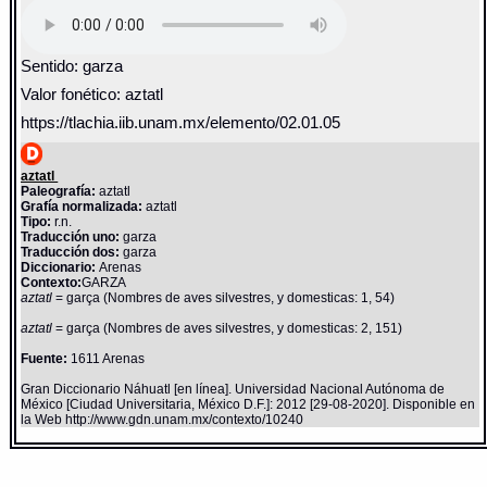
Sentido: garza
Valor fonético: aztatl
https://tlachia.iib.unam.mx/elemento/02.01.05
aztatl
Paleografía:
aztatl
Grafía normalizada:
aztatl
Tipo:
r.n.
Traducción uno:
garza
Traducción dos:
garza
Diccionario:
Arenas
Contexto:
GARZA
aztatl
= garça (Nombres de aves silvestres, y domesticas: 1, 54)
aztatl
= garça (Nombres de aves silvestres, y domesticas: 2, 151)
Fuente:
1611 Arenas
Gran Diccionario Náhuatl [en línea]. Universidad Nacional Autónoma de
México [Ciudad Universitaria, México D.F.]: 2012 [29-08-2020]. Disponible en
la Web http://www.gdn.unam.mx/contexto/10240