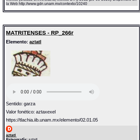
la Web http://www.gdn.unam.mx/contexto/10240
MATRITENSES - RP_266r
Elemento:
aztatl
Sentido: garza
Valor fonético: aztaxexel
https://tlachia.iib.unam.mx/elemento/02.01.05
aztatl
Paleografía:
aztatl