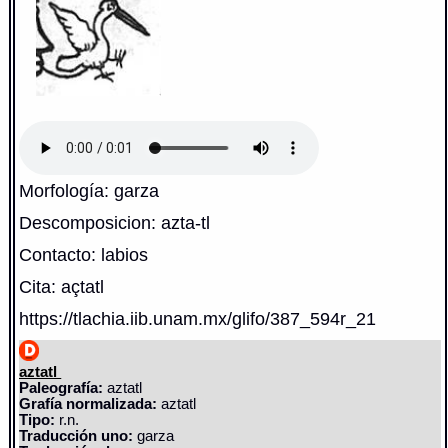
Morfología: garza
Descomposicion: azta-tl
Contacto: labios
Cita: açtatl
https://tlachia.iib.unam.mx/glifo/387_594r_21
aztatl
Paleografía:
aztatl
Grafía normalizada:
aztatl
Tipo:
r.n.
Traducción uno:
garza