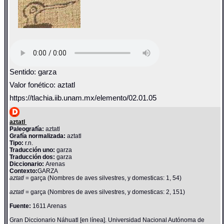
Sentido: garza
Valor fonético: aztatl
https://tlachia.iib.unam.mx/elemento/02.01.05
aztatl
Paleografía:
aztatl
Grafía normalizada:
aztatl
Tipo:
r.n.
Traducción uno:
garza
Traducción dos:
garza
Diccionario:
Arenas
Contexto:
GARZA
aztatl
= garça (Nombres de aves silvestres, y domesticas: 1, 54)
aztatl
= garça (Nombres de aves silvestres, y domesticas: 2, 151)
Fuente:
1611 Arenas
Gran Diccionario Náhuatl [en línea]. Universidad Nacional Autónoma de