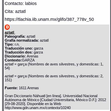
Contacto: labios
Cita: aztatl
https://tlachia.iib.unam.mx/glifo/387_778v_50
aztatl
Paleografía:
aztatl
Grafía normalizada:
aztatl
Tipo:
r.n.
Traducción uno:
garza
Traducción dos:
garza
Diccionario:
Arenas
Contexto:
GARZA
aztatl
= garça (Nombres de aves silvestres, y domesticas: 1,
54)
aztatl
= garça (Nombres de aves silvestres, y domesticas: 2,
151)
Fuente:
1611 Arenas
Gran Diccionario Náhuatl [en línea]. Universidad Nacional
Autónoma de México [Ciudad Universitaria, México D.F.]: 2012
[29-08-2020]. Disponible en la Web
http://www.gdn.unam.mx/contexto/10240