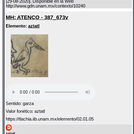
[29-08-2020]. Disponible en la Web
http://www.gdn.unam.mx/contexto/10240
MH: ATENCO - 387_673v
Elemento:
aztatl
Sentido: garza
Valor fonético: aztatl
https://tlachia.iib.unam.mx/elemento/02.01.05
aztatl