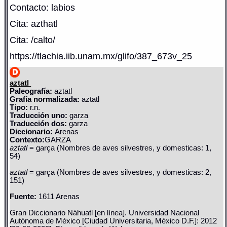
Contacto: labios
Cita: azthatl
Cita: /calto/
https://tlachia.iib.unam.mx/glifo/387_673v_25
aztatl
Paleografía:
aztatl
Grafía normalizada:
aztatl
Tipo:
r.n.
Traducción uno:
garza
Traducción dos:
garza
Diccionario:
Arenas
Contexto:
GARZA
aztatl
= garça (Nombres de aves silvestres, y domesticas: 1,
54)
aztatl
= garça (Nombres de aves silvestres, y domesticas: 2,
151)
Fuente:
1611 Arenas
Gran Diccionario Náhuatl [en línea]. Universidad Nacional
Autónoma de México [Ciudad Universitaria, México D.F.]: 2012