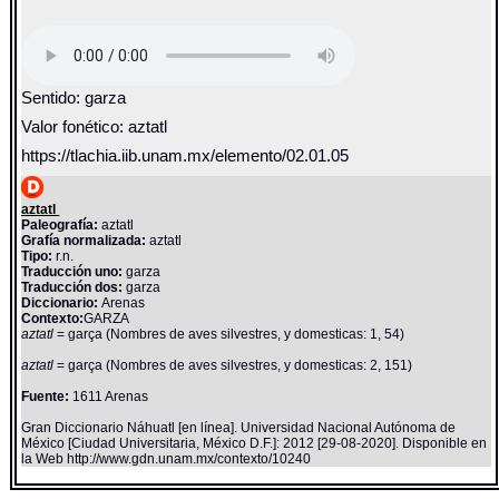
Sentido: garza
Valor fonético: aztatl
https://tlachia.iib.unam.mx/elemento/02.01.05
aztatl
Paleografía:
aztatl
Grafía normalizada:
aztatl
Tipo:
r.n.
Traducción uno:
garza
Traducción dos:
garza
Diccionario:
Arenas
Contexto:
GARZA
aztatl
= garça (Nombres de aves silvestres, y domesticas: 1, 54)
aztatl
= garça (Nombres de aves silvestres, y domesticas: 2, 151)
Fuente:
1611 Arenas
Gran Diccionario Náhuatl [en línea]. Universidad Nacional Autónoma de
México [Ciudad Universitaria, México D.F.]: 2012 [29-08-2020]. Disponible en
la Web http://www.gdn.unam.mx/contexto/10240