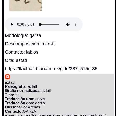
Morfología: garza
Descomposicion: azta-tl
Contacto: labios
Cita: aztatl
https://tlachia.iib.unam.mx/glifo/387_515r_35
aztatl
Paleografía:
aztatl
Grafía normalizada:
aztatl
Tipo:
r.n.
Traducción uno:
garza
Traducción dos:
garza
Diccionario:
Arenas
Contexto:
GARZA
aztatl
= garça (Nombres de aves silvestres, y domesticas: 1,