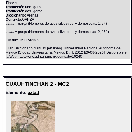
Tipo:
r.n.
Traducción uno:
garza
Traducción dos:
garza
Diccionario:
Arenas
Contexto:
GARZA
aztatl
= garça (Nombres de aves silvestres, y domesticas: 1, 54)
aztatl
= garça (Nombres de aves silvestres, y domesticas: 2, 151)
Fuente:
1611 Arenas
Gran Diccionario Náhuatl [en línea]. Universidad Nacional Autónoma de
México [Ciudad Universitaria, México D.F.]: 2012 [29-08-2020]. Disponible en
la Web http://www.gdn.unam.mx/contexto/10240
CUAUHTINCHAN 2 - MC2
Elemento:
aztatl