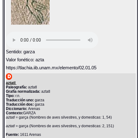
Sentido: garza
Valor fonético: azta
https://tlachia.iib.unam.mx/elemento/02.01.05
aztatl
Paleografía:
aztatl
Grafía normalizada:
aztatl
Tipo:
r.n.
Traducción uno:
garza
Traducción dos:
garza
Diccionario:
Arenas
Contexto:
GARZA
aztatl
= garça (Nombres de aves silvestres, y domesticas: 1, 54)
aztatl
= garça (Nombres de aves silvestres, y domesticas: 2, 151)
Fuente:
1611 Arenas