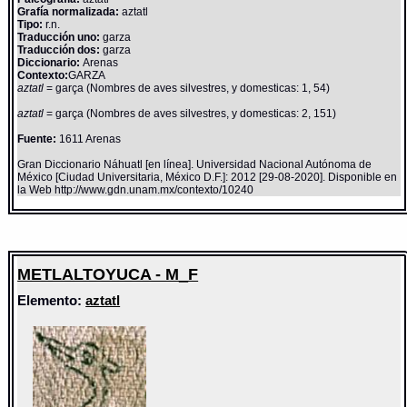
Grafía normalizada:
aztatl
Tipo:
r.n.
Traducción uno:
garza
Traducción dos:
garza
Diccionario:
Arenas
Contexto:
GARZA
aztatl
= garça (Nombres de aves silvestres, y domesticas: 1, 54)
aztatl
= garça (Nombres de aves silvestres, y domesticas: 2, 151)
Fuente:
1611 Arenas
Gran Diccionario Náhuatl [en línea]. Universidad Nacional Autónoma de
México [Ciudad Universitaria, México D.F.]: 2012 [29-08-2020]. Disponible en
la Web http://www.gdn.unam.mx/contexto/10240
METLALTOYUCA - M_F
Elemento:
aztatl