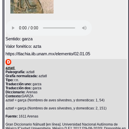
Sentido: garza
Valor fonético: azta
https://tlachia.iib.unam.mx/elemento/02.01.05
aztatl
Paleografía:
aztatl
Grafía normalizada:
aztatl
Tipo:
r.n.
Traducción uno:
garza
Traducción dos:
garza
Diccionario:
Arenas
Contexto:
GARZA
aztatl
= garça (Nombres de aves silvestres, y domesticas: 1, 54)
aztatl
= garça (Nombres de aves silvestres, y domesticas: 2, 151)
Fuente:
1611 Arenas
Gran Diccionario Náhuatl [en línea]. Universidad Nacional Autónoma de
México [Ciudad Universitaria, México D.F.]: 2012 [29-08-2020]. Disponible en