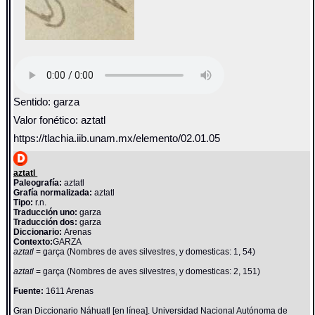
Sentido: garza
Valor fonético: aztatl
https://tlachia.iib.unam.mx/elemento/02.01.05
aztatl
Paleografía:
aztatl
Grafía normalizada:
aztatl
Tipo:
r.n.
Traducción uno:
garza
Traducción dos:
garza
Diccionario:
Arenas
Contexto:
GARZA
aztatl
= garça (Nombres de aves silvestres, y domesticas: 1, 54)
aztatl
= garça (Nombres de aves silvestres, y domesticas: 2, 151)
Fuente:
1611 Arenas
Gran Diccionario Náhuatl [en línea]. Universidad Nacional Autónoma de