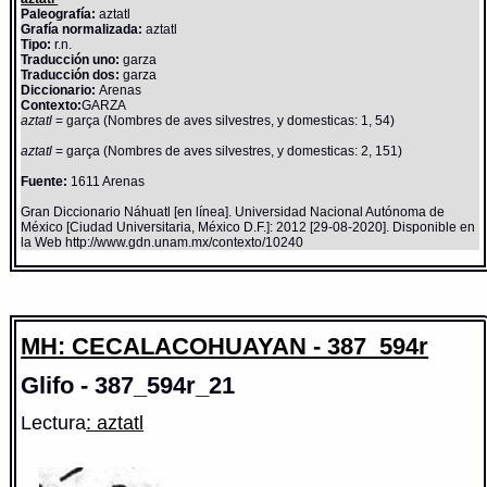
Paleografía:
aztatl
Grafía normalizada:
aztatl
Tipo:
r.n.
Traducción uno:
garza
Traducción dos:
garza
Diccionario:
Arenas
Contexto:
GARZA
aztatl
= garça (Nombres de aves silvestres, y domesticas: 1, 54)
aztatl
= garça (Nombres de aves silvestres, y domesticas: 2, 151)
Fuente:
1611 Arenas
Gran Diccionario Náhuatl [en línea]. Universidad Nacional Autónoma de
México [Ciudad Universitaria, México D.F.]: 2012 [29-08-2020]. Disponible en
la Web http://www.gdn.unam.mx/contexto/10240
MH: CECALACOHUAYAN - 387_594r
Glifo - 387_594r_21
Lectura
: aztatl