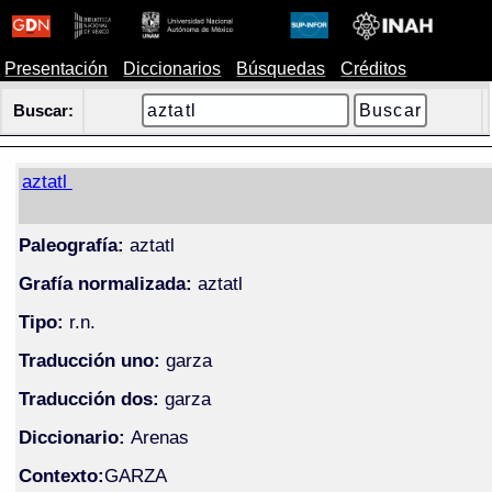
Presentación
Diccionarios
Búsquedas
Créditos
Buscar:
aztatl
Paleografía:
aztatl
Grafía normalizada:
aztatl
Tipo:
r.n.
Traducción uno:
garza
Traducción dos:
garza
Diccionario:
Arenas
Contexto:
GARZA