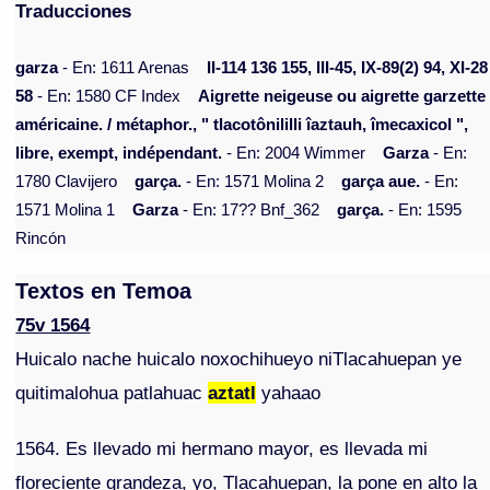
Traducciones
garza
- En: 1611 Arenas
II-114 136 155, III-45, IX-89(2) 94, XI-28
58
- En: 1580 CF Index
Aigrette neigeuse ou aigrette garzette
américaine. / métaphor., " tlacotônililli îaztauh, îmecaxicol ",
libre, exempt, indépendant.
- En: 2004 Wimmer
Garza
- En:
1780 Clavijero
garça.
- En: 1571 Molina 2
garça aue.
- En:
1571 Molina 1
Garza
- En: 17?? Bnf_362
garça.
- En: 1595
Rincón
Textos en Temoa
75v 1564
Huicalo nache huicalo noxochihueyo niTlacahuepan ye
quitimalohua patlahuac
aztatl
yahaao
1564. Es llevado mi hermano mayor, es llevada mi
floreciente grandeza, yo, Tlacahuepan, la pone en alto la