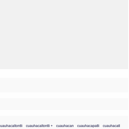
Olmos_V
Paredes
Rincón
Sahagún Escolio
Tezozomoc
Tzinacapan
Wimmer
.
cuauhacaltontli
cuauhacaltontli +
cuauhacan
cuauhacapatli
cuauhacatl