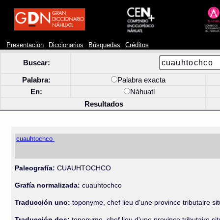
Presentación
Diccionarios
Búsquedas
Créditos
Buscar:
Palabra:
Palabra exacta
En:
Náhuatl
Resultados
cuauhtochco
Paleografía:
CUAUHTOCHCO
Grafía normalizada:
cuauhtochco
Traducción uno:
toponyme, chef lieu d'une province tributaire si
Traducción dos:
toponyme, chef lieu d'une province tributaire si