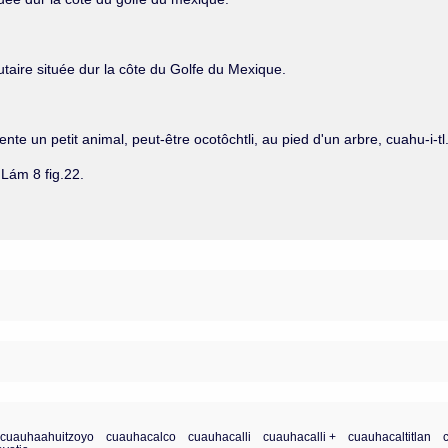
taire située dur la côte du Golfe du Mexique.
 un petit animal, peut-être ocotôchtli, au pied d'un arbre, cuahu-i-tl
Lám 8 fig.22.
cuauhaahuitzoyo
cuauhacalco
cuauhacalli
cuauhacalli +
cuauhacaltitlan