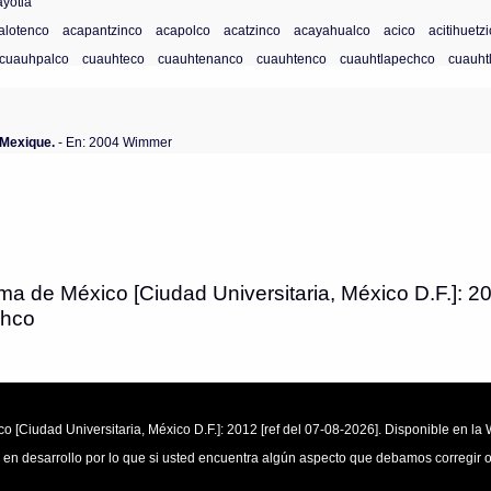
yotia
alotenco
acapantzinco
acapolco
acatzinco
acayahualco
acico
acitihuetz
cuauhpalco
cuauhteco
cuauhtenanco
cuauhtenco
cuauhtlapechco
cuauht
u Mexique.
- En: 2004 Wimmer
ma de México [Ciudad Universitaria, México D.F.]: 20
chco
o [Ciudad Universitaria, México D.F.]: 2012 [ref del 07-08-2026]. Disponible en 
 en desarrollo por lo que si usted encuentra algún aspecto que debamos corregir