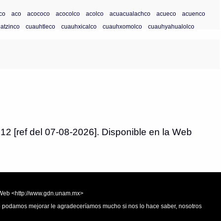
ico
aco
acococo
acocolco
acolco
acuacualachco
acueco
acuenco
latzinco
cuauhtleco
cuauhxicalco
cuauhxomolco
cuauhyahualolco
12 [ref del 07-08-2026]. Disponible en la Web
la Web <http://www.gdn.unam.mx>
 o podamos mejorar le agradeceríamos mucho si nos lo hace saber, nosotros