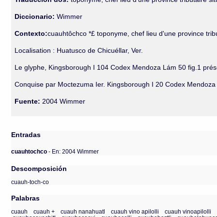
Diccionario:
Wimmer
Contexto:
cuauhtôchco *£ toponyme, chef lieu d'une province tribu
Localisation : Huatusco de Chicuéllar, Ver.
Le glyphe, Kingsborough I 104 Codex Mendoza Lám 50 fig.1 présente
Conquise par Moctezuma Ier. Kingsborough I 20 Codex Mendoza 
Fuente:
2004 Wimmer
Entradas
cuauhtochco
- En: 2004 Wimmer
Descomposición
cuauh-toch-co
Palabras
cuauh
cuauh +
cuauh nanahuatl
cuauh vino apilolli
cuauh vinoapilolli