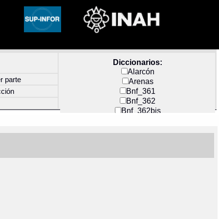
Diccionarios:
Alarcón
r parte
Arenas
Bnf_361
cción
Bnf_362
Bnf_362bis
Carochi
CF_INDEX
Clavijero
Cortés y Zedeño
Docs_México
Durán
Guerra
Mecayapan
Molina_1
Molina_2
Olmos_G