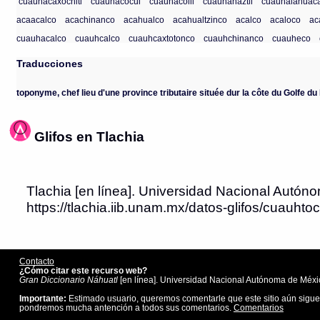
cuauhacaxochitl
cuauhacocui
cuauhacolli
cuauhahaztli
cuauhalahuaca
acaacalco
acachinanco
acahualco
acahualtzinco
acalco
acaloco
ac
cuauhacalco
cuauhcalco
cuauhcaxtotonco
cuauhchinanco
cuauheco
Traducciones
toponyme, chef lieu d'une province tributaire située dur la côte du Golfe d
Glifos en Tlachia
Tlachia [en línea]. Universidad Nacional Autóno
https://tlachia.iib.unam.mx/datos-glifos/cuauhto
Contacto
¿Cómo citar este recurso web?
Gran Diccionario Náhuatl
[en línea]. Universidad Nacional Autónoma de Méxic
Importante:
Estimado usuario, queremos comentarle que este sitio aún sigue
pondremos mucha antención a todos sus comentarios.
Comentarios