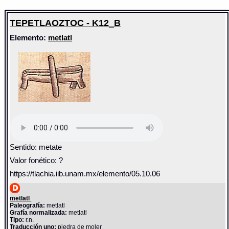
TEPETLAOZTOC - K12_B
Elemento:
metlatl
Sentido: metate
Valor fonético: ?
https://tlachia.iib.unam.mx/elemento/05.10.06
metlatl
Paleografía:
metlatl
Grafía normalizada:
metlatl
Tipo:
r.n.
Traducción uno:
piedra de moler