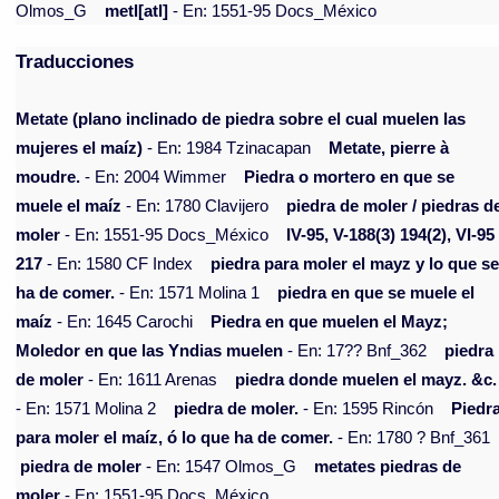
Olmos_G
metl[atl]
- En: 1551-95 Docs_México
Traducciones
Metate (plano inclinado de piedra sobre el cual muelen las
mujeres el maíz)
- En: 1984 Tzinacapan
Metate, pierre à
moudre.
- En: 2004 Wimmer
Piedra o mortero en que se
muele el maíz
- En: 1780 Clavijero
piedra de moler / piedras d
moler
- En: 1551-95 Docs_México
IV-95, V-188(3) 194(2), VI-95
217
- En: 1580 CF Index
piedra para moler el mayz y lo que s
ha de comer.
- En: 1571 Molina 1
piedra en que se muele el
maíz
- En: 1645 Carochi
Piedra en que muelen el Mayz;
Moledor en que las Yndias muelen
- En: 17?? Bnf_362
piedra
de moler
- En: 1611 Arenas
piedra donde muelen el mayz. &c.
- En: 1571 Molina 2
piedra de moler.
- En: 1595 Rincón
Piedr
para moler el maíz, ó lo que ha de comer.
- En: 1780 ? Bnf_361
piedra de moler
- En: 1547 Olmos_G
metates piedras de
moler
- En: 1551-95 Docs_México