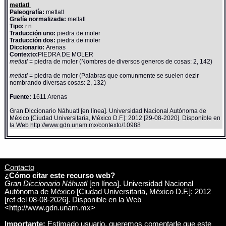
metlatl
Paleografía:
metlatl
Grafía normalizada:
metlatl
Tipo:
r.n.
Traducción uno:
piedra de moler
Traducción dos:
piedra de moler
Diccionario:
Arenas
Contexto:
PIEDRA DE MOLER
metlatl
= piedra de moler (Nombres de diversos generos de cosas: 2, 142)
metlatl
= piedra de moler (Palabras que comunmente se suelen dezir
nombrando diversas cosas: 2, 132)
Fuente:
1611 Arenas
Gran Diccionario Náhuatl [en línea]. Universidad Nacional Autónoma de
México [Ciudad Universitaria, México D.F.]: 2012 [29-08-2020]. Disponible en
la Web http://www.gdn.unam.mx/contexto/10988
Contacto
¿Cómo citar este recurso web?
Gran Diccionario Náhuatl
[en línea]. Universidad Nacional
Autónoma de México [Ciudad Universitaria, México D.F.]: 2012
[ref del 08-08-2026]. Disponible en la Web
<http://www.gdn.unam.mx>
Importante:
Estimado usuario, queremos comentarle que este