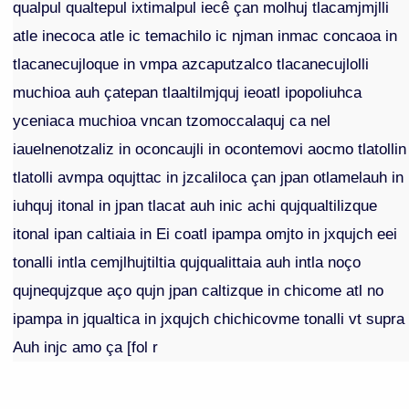
qualpul qualtepul ixtimalpul iecê çan molhuj tlacamjmjlli
atle inecoca atle ic temachilo ic njman inmac concaoa in
tlacanecujloque in vmpa azcaputzalco tlacanecujlolli
muchioa auh çatepan tlaaltilmjquj ieoatl ipopoliuhca
yceniaca muchioa vncan tzomoccalaquj ca nel
iauelnenotzaliz in oconcaujli in ocontemovi aocmo tlatollin
tlatolli avmpa oqujttac in jzcaliloca çan jpan otlamelauh in
iuhquj itonal in jpan tlacat auh inic achi qujqualtilizque
itonal ipan caltiaia in Ei coatl ipampa omjto in jxqujch eei
tonalli intla cemjlhujtiltia qujqualittaia auh intla noço
qujnequjzque aço qujn jpan caltizque in chicome atl no
ipampa in jqualtica in jxqujch chichicovme tonalli vt supra
Auh injc amo ça [fol r