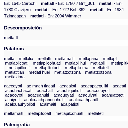
En: 1645 Carochi
metlatl
- En: 1780 ? Bnf_361
metlatl
- En:
1780 Clavijero
metlatl
- En: 17?? Bnf_362
metlatl
- En: 1984
Tzinacapan
metlatl
- En: 2004 Wimmer
Descomposición
metla-tl
Palabras
metla
metlalia
metlalli
metlamaitl
metlapana
metlapil
metlapilcoatl
metlapilcohuatl
metlapilihui
metlapilli
metlapilti
metlapiltontli
metlapiltotonti
metlapilxima
metlatetl
metlatitlan
metlatl huei
metlatzotzona
metlatzotzona,
metlaxima
aaccayotl
ac mach tlacatl
acacalotl
acacapacquilitl
acacatl
acachachacatl
acachatl
acachiquihuitl
acacocoyotl
acacoyotl
acacuahuitl
acacueyatl
acacuiyatl
acahuatototl
acaiyetl
acalcuachpancuahuitl
acalcuachpanitl
acalcuauhyollotl
acalmaitl
acalpatiotl
metlamaitl
metlapilcoatl
metlapilcohuatl
metlatetl
Paleografía