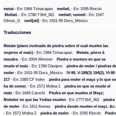
metat
- En: 1984 Tzinacapan
metlatl,
- En: 1595 Rincón
Metlatl.
- En: 1780 ? Bnf_361
metlatl; nometl
- En: 1547
Olmos_G
metl[atl]
- En: 1551-95 Docs_México
Traducciones
Metate (plano inclinado de piedra sobre el cual muelen las
mujeres el maíz)
- En: 1984 Tzinacapan
Metate, pierre à
moudre.
- En: 2004 Wimmer
Piedra o mortero en que se
muele el maíz
- En: 1780 Clavijero
piedra de moler / piedras d
moler
- En: 1551-95 Docs_México
IV-95, V-188(3) 194(2), VI-95
217
- En: 1580 CF Index
piedra para moler el mayz y lo que s
ha de comer.
- En: 1571 Molina 1
piedra en que se muele el
maíz
- En: 1645 Carochi
Piedra en que muelen el Mayz;
Moledor en que las Yndias muelen
- En: 17?? Bnf_362
piedra
de moler
- En: 1611 Arenas
piedra donde muelen el mayz. &c.
- En: 1571 Molina 2
piedra de moler.
- En: 1595 Rincón
Piedr