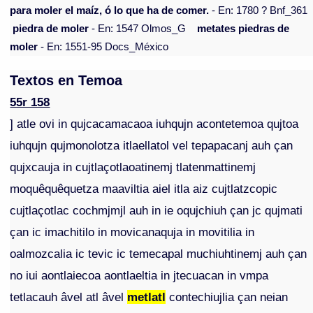
para moler el maíz, ó lo que ha de comer.
- En: 1780 ? Bnf_361
piedra de moler
- En: 1547 Olmos_G
metates piedras de
moler
- En: 1551-95 Docs_México
Textos en Temoa
55r 158
] atle ovi in qujcacamacaoa iuhqujn acontetemoa qujtoa
iuhqujn qujmonolotza itlaellatol vel tepapacanj auh çan
qujxcauja in cujtlaçotlaoatinemj tlatenmattinemj
moquêquêquetza maaviltia aiel itla aiz cujtlatzcopic
cujtlaçotlac cochmjmjl auh in ie oqujchiuh çan jc qujmati
çan ic imachitilo in movicanaquja in movitilia in
oalmozcalia ic tevic ic temecapal muchiuhtinemj auh çan
no iui aontlaiecoa aontlaeltia in jtecuacan in vmpa
tetlacauh âvel atl âvel
metlatl
contechiujlia çan neian