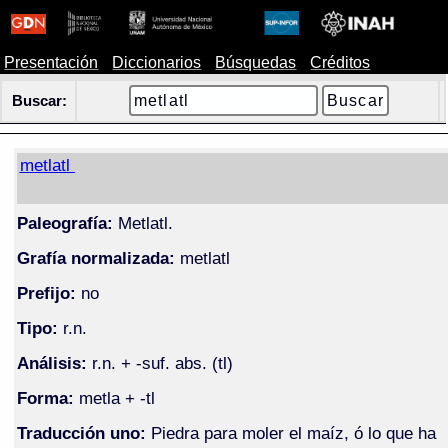
Presentación
Diccionarios
Búsquedas
Créditos
Buscar:
metlatl
Paleografía:
Metlatl.
Grafía normalizada:
metlatl
Prefijo:
no
Tipo:
r.n.
Análisis:
r.n. + -suf. abs. (tl)
Forma:
metla + -tl
Traducción uno:
Piedra para moler el maíz, ó lo que ha