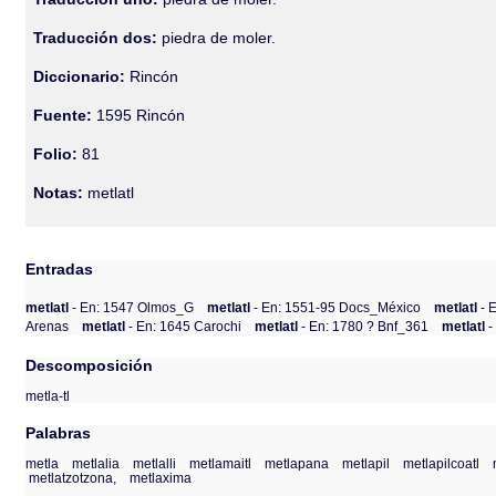
Traducción dos:
piedra de moler.
Diccionario:
Rincón
Fuente:
1595 Rincón
Folio:
81
Notas:
metlatl
Entradas
metlatl
- En: 1547 Olmos_G
metlatl
- En: 1551-95 Docs_México
metlatl
- 
Arenas
metlatl
- En: 1645 Carochi
metlatl
- En: 1780 ? Bnf_361
metlatl
-
Descomposición
metla-tl
Palabras
metla
metlalia
metlalli
metlamaitl
metlapana
metlapil
metlapilcoatl
metlatzotzona,
metlaxima