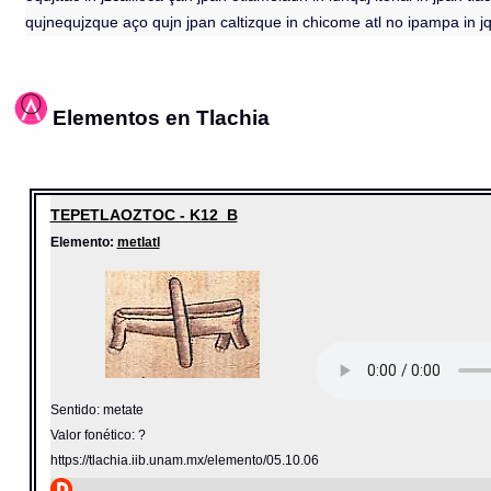
qujnequjzque aço qujn jpan caltizque in chicome atl no ipampa in jqu
Elementos en Tlachia
TEPETLAOZTOC - K12_B
Elemento:
metlatl
Sentido: metate
Valor fonético: ?
https://tlachia.iib.unam.mx/elemento/05.10.06