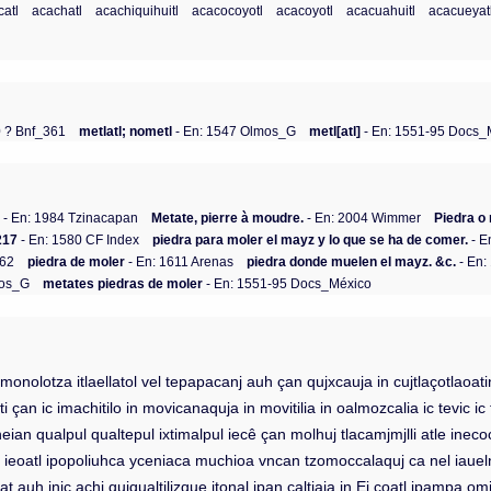
atl
acachatl
acachiquihuitl
acacocoyotl
acacoyotl
acacuahuitl
acacueyat
0 ? Bnf_361
metlatl; nometl
- En: 1547 Olmos_G
metl[atl]
- En: 1551-95 Docs_
)
- En: 1984 Tzinacapan
Metate, pierre à moudre.
- En: 2004 Wimmer
Piedra o
 217
- En: 1580 CF Index
piedra para moler el mayz y lo que se ha de comer.
- E
362
piedra de moler
- En: 1611 Arenas
piedra donde muelen el mayz. &c.
- En:
mos_G
metates piedras de moler
- En: 1551-95 Docs_México
onolotza itlaellatol vel tepapacanj auh çan qujxcauja in cujtlaçotlaoat
ti çan ic imachitilo in movicanaquja in movitilia in oalmozcalia ic tevic
eian qualpul qualtepul ixtimalpul iecê çan molhuj tlacamjmjlli atle inec
 ieoatl ipopoliuhca yceniaca muchioa vncan tzomoccalaquj ca nel iauelne
at auh inic achi qujqualtilizque itonal ipan caltiaia in Ei coatl ipampa omjto