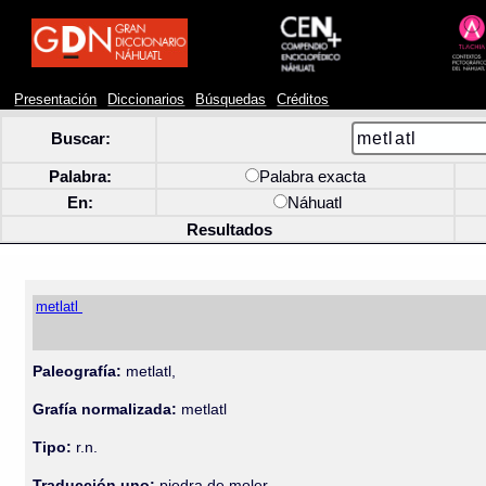
Presentación
Diccionarios
Búsquedas
Créditos
Buscar:
Palabra:
Palabra exacta
En:
Náhuatl
Resultados
metlatl
Paleografía:
metlatl,
Grafía normalizada:
metlatl
Tipo:
r.n.
Traducción uno:
piedra de moler.