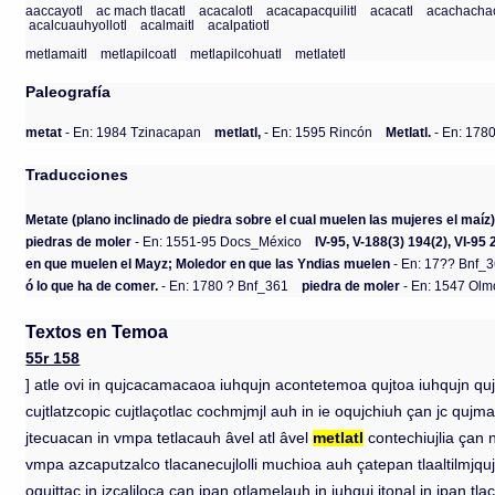
aaccayotl
ac mach tlacatl
acacalotl
acacapacquilitl
acacatl
acachachac
acalcuauhyollotl
acalmaitl
acalpatiotl
metlamaitl
metlapilcoatl
metlapilcohuatl
metlatetl
Paleografía
metat
- En: 1984 Tzinacapan
metlatl,
- En: 1595 Rincón
Metlatl.
- En: 178
Traducciones
Metate (plano inclinado de piedra sobre el cual muelen las mujeres el maíz
piedras de moler
- En: 1551-95 Docs_México
IV-95, V-188(3) 194(2), VI-95
en que muelen el Mayz; Moledor en que las Yndias muelen
- En: 17?? Bnf_
ó lo que ha de comer.
- En: 1780 ? Bnf_361
piedra de moler
- En: 1547 Ol
Textos en Temoa
55r 158
] atle ovi in qujcacamacaoa iuhqujn acontetemoa qujtoa iuhqujn qujm
cujtlatzcopic cujtlaçotlac cochmjmjl auh in ie oqujchiuh çan jc qujma
jtecuacan in vmpa tetlacauh âvel atl âvel
metlatl
contechiujlia çan n
vmpa azcaputzalco tlacanecujlolli muchioa auh çatepan tlaaltilmjquj
oqujttac in jzcaliloca çan jpan otlamelauh in iuhquj itonal in jpan tlac