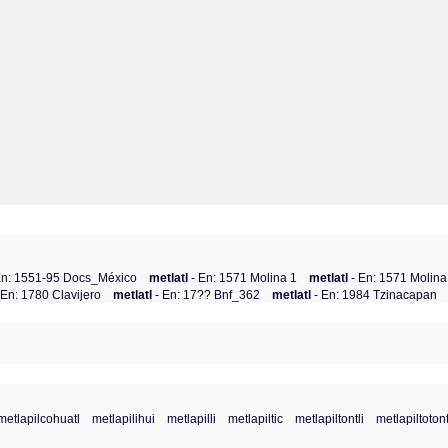
En: 1551-95 Docs_México
metlatl
- En: 1571 Molina 1
metlatl
- En: 1571 Molina
 En: 1780 Clavijero
metlatl
- En: 17?? Bnf_362
metlatl
- En: 1984 Tzinacapan
metlapilcohuatl
metlapilihui
metlapilli
metlapiltic
metlapiltontli
metlapiltotont