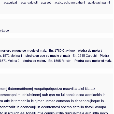
l
acacuiyatl
acahuatototl
acaiyetl
acalcuachpancuahuitl
acalcuachpanitl
México
 mortero en que se muele el maíz
- En: 1780 Clavijero
piedra de moler /
n: 1571 Molina 1
piedra en que se muele el maíz
- En: 1645 Carochi
Piedra
 1571 Molina 2
piedra de moler.
- En: 1595 Rincón
Piedra para moler el maíz,
inemj tlatenmattinemj moquêquêquetza maaviltia aiel itla aiz
 ic temecapal muchiuhtinemj auh çan no iui aontlaiecoa aontlaeltia in
oca atle ic temachilo ic njman inmac concaoa in tlacanecujloque in
notzaliz in oconcaujli in ocontemovi aocmo tlatollin tlatolli avmpa
 in jxqujch eei tonalli intla cemjlhujtiltia qujqualittaia auh intla noço