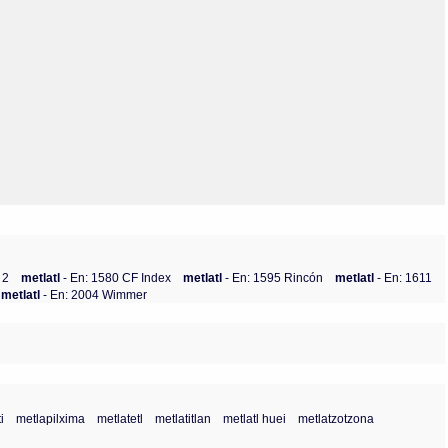
Olmos_V
Paredes
Rincón
Sahagún Escolio
Tezozomoc
Tzinacapan
Wimmer
 2
metlatl
- En: 1580 CF Index
metlatl
- En: 1595 Rincón
metlatl
- En: 1611
metlatl
- En: 2004 Wimmer
i
metlapilxima
metlatetl
metlatitlan
metlatl huei
metlatzotzona