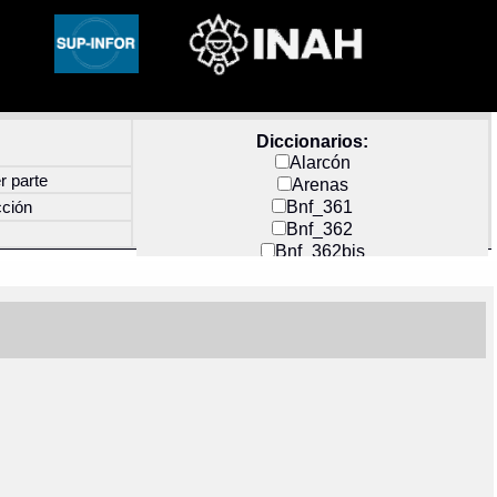
Diccionarios:
Alarcón
r parte
Arenas
Bnf_361
cción
Bnf_362
Bnf_362bis
Carochi
CF_INDEX
Clavijero
Cortés y Zedeño
Docs_México
Durán
Guerra
Mecayapan
Molina_1
Molina_2
Olmos_G