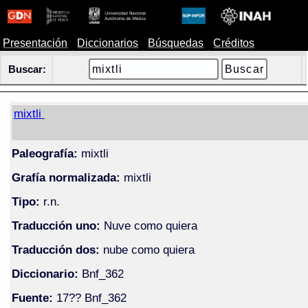
Presentación
Diccionarios
Búsquedas
Créditos
Buscar:
mixtli
Paleografía:
mixtli
Grafía normalizada:
mixtli
Tipo:
r.n.
Traducción uno:
Nuve como quiera
Traducción dos:
nube como quiera
Diccionario:
Bnf_362
Fuente:
17?? Bnf_362