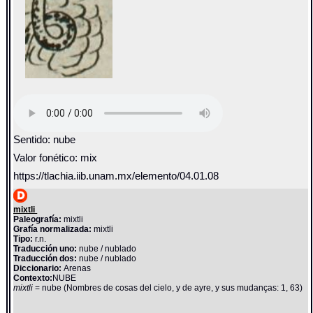
Sentido: nube
Valor fonético: mix
https://tlachia.iib.unam.mx/elemento/04.01.08
mixtli
Paleografía:
mixtli
Grafía normalizada:
mixtli
Tipo:
r.n.
Traducción uno:
nube / nublado
Traducción dos:
nube / nublado
Diccionario:
Arenas
Contexto:
NUBE
mixtli
= nube (Nombres de cosas del cielo, y de ayre, y sus mudanças: 1, 63)