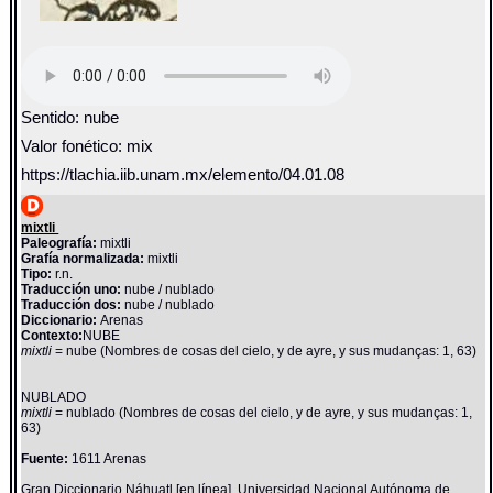
Sentido: nube
Valor fonético: mix
https://tlachia.iib.unam.mx/elemento/04.01.08
mixtli
Paleografía:
mixtli
Grafía normalizada:
mixtli
Tipo:
r.n.
Traducción uno:
nube / nublado
Traducción dos:
nube / nublado
Diccionario:
Arenas
Contexto:
NUBE
mixtli
= nube (Nombres de cosas del cielo, y de ayre, y sus mudanças: 1, 63)
NUBLADO
mixtli
= nublado (Nombres de cosas del cielo, y de ayre, y sus mudanças: 1,
63)
Fuente:
1611 Arenas
Gran Diccionario Náhuatl [en línea]. Universidad Nacional Autónoma de