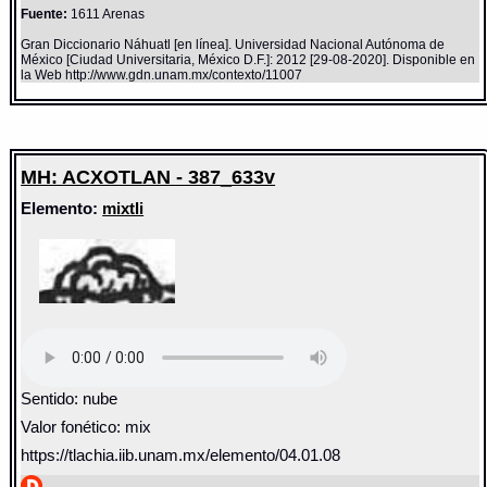
Fuente:
1611 Arenas
Gran Diccionario Náhuatl [en línea]. Universidad Nacional Autónoma de
México [Ciudad Universitaria, México D.F.]: 2012 [29-08-2020]. Disponible en
la Web http://www.gdn.unam.mx/contexto/11007
MH: ACXOTLAN - 387_633v
Elemento:
mixtli
Sentido: nube
Valor fonético: mix
https://tlachia.iib.unam.mx/elemento/04.01.08