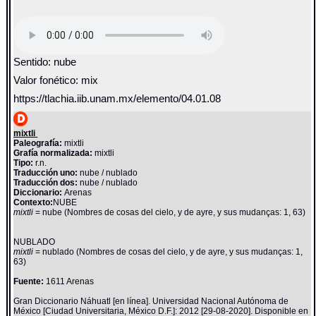
Sentido: nube
Valor fonético: mix
https://tlachia.iib.unam.mx/elemento/04.01.08
mixtli
Paleografía:
mixtli
Grafía normalizada:
mixtli
Tipo:
r.n.
Traducción uno:
nube / nublado
Traducción dos:
nube / nublado
Diccionario:
Arenas
Contexto:
NUBE
mixtli
= nube (Nombres de cosas del cielo, y de ayre, y sus mudanças: 1, 63)
NUBLADO
mixtli
= nublado (Nombres de cosas del cielo, y de ayre, y sus mudanças: 1,
63)
Fuente:
1611 Arenas
Gran Diccionario Náhuatl [en línea]. Universidad Nacional Autónoma de
México [Ciudad Universitaria, México D.F.]: 2012 [29-08-2020]. Disponible en