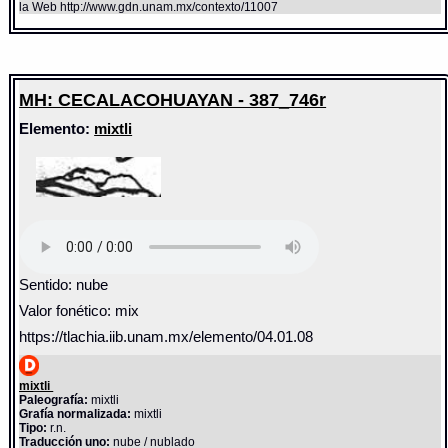
la Web http://www.gdn.unam.mx/contexto/11007
MH: CECALACOHUAYAN - 387_746r
Elemento:
mixtli
Sentido: nube
Valor fonético: mix
https://tlachia.iib.unam.mx/elemento/04.01.08
mixtli
Paleografía:
mixtli
Grafía normalizada:
mixtli
Tipo:
r.n.
Traducción uno:
nube / nublado