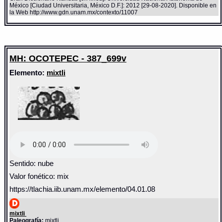
México [Ciudad Universitaria, México D.F.]: 2012 [29-08-2020]. Disponible en
la Web http://www.gdn.unam.mx/contexto/11007
MH: OCOTEPEC - 387_699v
Elemento:
mixtli
Sentido: nube
Valor fonético: mix
https://tlachia.iib.unam.mx/elemento/04.01.08
mixtli
Paleografía:
mixtli