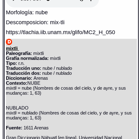
Morfología: nube
Descomposicion: mix-tli
https://tlachia.iib.unam.mx/glifo/MC2_H_050
mixtli
Paleografía:
mixtli
Grafía normalizada:
mixtli
Tipo:
r.n.
Traducción uno:
nube / nublado
Traducción dos:
nube / nublado
Diccionario:
Arenas
Contexto:
NUBE
mixtli
= nube (Nombres de cosas del cielo, y de ayre, y sus
mudanças: 1, 63)
NUBLADO
mixtli
= nublado (Nombres de cosas del cielo, y de ayre, y sus
mudanças: 1, 63)
Fuente:
1611 Arenas
Gran Diccionario Náhuatl [en línea]. Universidad Nacional