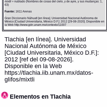
mixtli
= nublado (Nombres de cosas del cielo, y de ayre, y sus mudanças: 1,
63)
Fuente:
1611 Arenas
Gran Diccionario Náhuatl [en línea]. Universidad Nacional Autónoma de
México [Ciudad Universitaria, México D.F.]: 2012 [29-08-2020]. Disponible en
la Web http://www.gdn.unam.mx/contexto/11007
Tlachia [en línea]. Universidad
Nacional Autónoma de México
[Ciudad Universitaria, México D.F.]:
2012 [ref del 09-08-2026].
Disponible en la Web
https://tlachia.iib.unam.mx/datos-
glifos/mixtli
Elementos en Tlachia