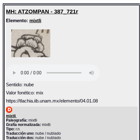
MH: ATZOMPAN - 387_721r
Elemento:
mixtli
Sentido: nube
Valor fonético: mix
https://tlachia.iib.unam.mx/elemento/04.01.08
mixtli
Paleografía:
mixtli
Grafía normalizada:
mixtli
Tipo:
r.n.
Traducción uno:
nube / nublado
Traducción dos:
nube / nublado