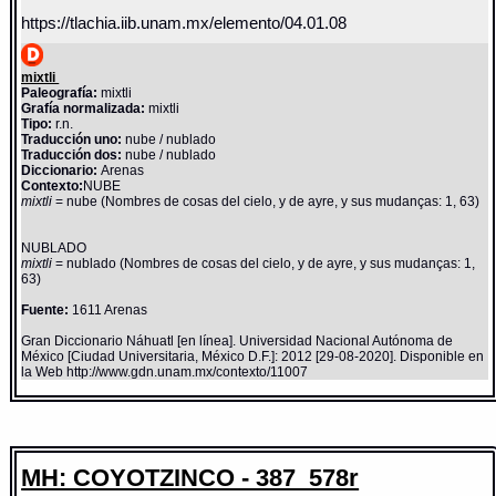
https://tlachia.iib.unam.mx/elemento/04.01.08
mixtli
Paleografía:
mixtli
Grafía normalizada:
mixtli
Tipo:
r.n.
Traducción uno:
nube / nublado
Traducción dos:
nube / nublado
Diccionario:
Arenas
Contexto:
NUBE
mixtli
= nube (Nombres de cosas del cielo, y de ayre, y sus mudanças: 1, 63)
NUBLADO
mixtli
= nublado (Nombres de cosas del cielo, y de ayre, y sus mudanças: 1,
63)
Fuente:
1611 Arenas
Gran Diccionario Náhuatl [en línea]. Universidad Nacional Autónoma de
México [Ciudad Universitaria, México D.F.]: 2012 [29-08-2020]. Disponible en
la Web http://www.gdn.unam.mx/contexto/11007
MH: COYOTZINCO - 387_578r