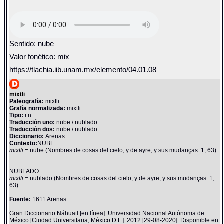
Sentido: nube
Valor fonético: mix
https://tlachia.iib.unam.mx/elemento/04.01.08
mixtli
Paleografía:
mixtli
Grafía normalizada:
mixtli
Tipo:
r.n.
Traducción uno:
nube / nublado
Traducción dos:
nube / nublado
Diccionario:
Arenas
Contexto:
NUBE
mixtli
= nube (Nombres de cosas del cielo, y de ayre, y sus mudanças: 1, 63)
NUBLADO
mixtli
= nublado (Nombres de cosas del cielo, y de ayre, y sus mudanças: 1,
63)
Fuente:
1611 Arenas
Gran Diccionario Náhuatl [en línea]. Universidad Nacional Autónoma de
México [Ciudad Universitaria, México D.F.]: 2012 [29-08-2020]. Disponible en