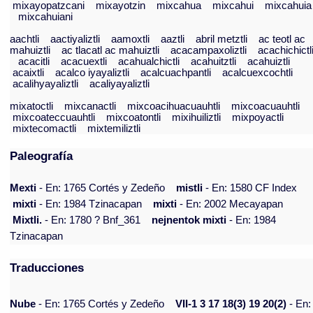
mixayopatzcani
mixayotzin
mixcahua
mixcahui
mixcahuia
mixcahuiani
aachtli
aactiyaliztli
aamoxtli
aaztli
abril metztli
ac teotl ac
mahuiztli
ac tlacatl ac mahuiztli
acacampaxoliztli
acachichictl
acacitli
acacuextli
acahualchictli
acahuitztli
acahuiztli
acaixtli
acalco iyayaliztli
acalcuachpantli
acalcuexcochtli
acalihyayaliztli
acaliyayaliztli
mixatoctli
mixcanactli
mixcoacihuacuauhtli
mixcoacuauhtli
mixcoateccuauhtli
mixcoatontli
mixihuiliztli
mixpoyactli
mixtecomactli
mixtemiliztli
Paleografía
Mexti
- En: 1765 Cortés y Zedeño
mistli
- En: 1580 CF Index
mixti
- En: 1984 Tzinacapan
mixti
- En: 2002 Mecayapan
Mixtli.
- En: 1780 ? Bnf_361
nejnentok mixti
- En: 1984
Tzinacapan
Traducciones
Nube
- En: 1765 Cortés y Zedeño
VII-1 3 17 18(3) 19 20(2)
- En: