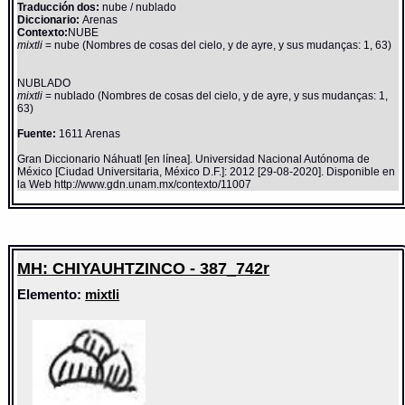
Traducción dos:
nube / nublado
Diccionario:
Arenas
Contexto:
NUBE
mixtli
= nube (Nombres de cosas del cielo, y de ayre, y sus mudanças: 1, 63)
NUBLADO
mixtli
= nublado (Nombres de cosas del cielo, y de ayre, y sus mudanças: 1,
63)
Fuente:
1611 Arenas
Gran Diccionario Náhuatl [en línea]. Universidad Nacional Autónoma de
México [Ciudad Universitaria, México D.F.]: 2012 [29-08-2020]. Disponible en
la Web http://www.gdn.unam.mx/contexto/11007
MH: CHIYAUHTZINCO - 387_742r
Elemento:
mixtli