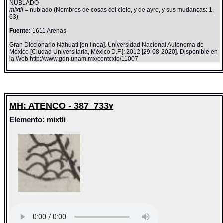
NUBLADO
mixtli
= nublado (Nombres de cosas del cielo, y de ayre, y sus mudanças: 1,
63)
Fuente:
1611 Arenas
Gran Diccionario Náhuatl [en línea]. Universidad Nacional Autónoma de
México [Ciudad Universitaria, México D.F.]: 2012 [29-08-2020]. Disponible en
la Web http://www.gdn.unam.mx/contexto/11007
MH: ATENCO - 387_733v
Elemento:
mixtli