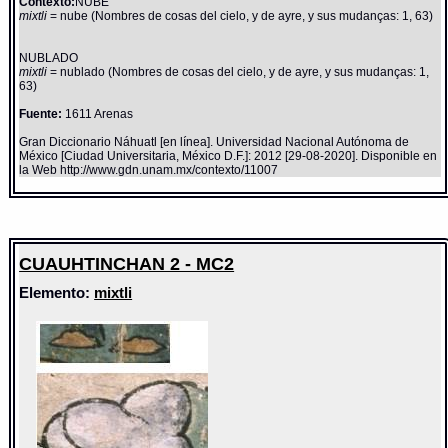
Contexto:
NUBE
mixtli
= nube (Nombres de cosas del cielo, y de ayre, y sus mudanças: 1, 63)
NUBLADO
mixtli
= nublado (Nombres de cosas del cielo, y de ayre, y sus mudanças: 1,
63)
Fuente:
1611 Arenas
Gran Diccionario Náhuatl [en línea]. Universidad Nacional Autónoma de
México [Ciudad Universitaria, México D.F.]: 2012 [29-08-2020]. Disponible en
la Web http://www.gdn.unam.mx/contexto/11007
CUAUHTINCHAN 2 - MC2
Elemento:
mixtli