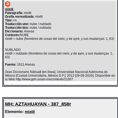
mixtli
Paleografía:
mixtli
Grafía normalizada:
mixtli
Tipo:
r.n.
Traducción uno:
nube / nublado
Traducción dos:
nube / nublado
Diccionario:
Arenas
Contexto:
NUBE
mixtli
= nube (Nombres de cosas del cielo, y de ayre, y sus mudanças: 1, 63)
NUBLADO
mixtli
= nublado (Nombres de cosas del cielo, y de ayre, y sus mudanças: 1,
63)
Fuente:
1611 Arenas
Gran Diccionario Náhuatl [en línea]. Universidad Nacional Autónoma de
México [Ciudad Universitaria, México D.F.]: 2012 [29-08-2020]. Disponible en
la Web http://www.gdn.unam.mx/contexto/11007
MH: AZTAHUAYAN - 387_858r
Elemento:
mixtli