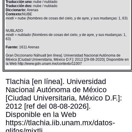
Traducción uno:
nube / nublado
Traducción dos:
nube / nublado
Diccionario:
Arenas
Contexto:
NUBE
mixtli
= nube (Nombres de cosas del cielo, y de ayre, y sus mudanças: 1, 63)
NUBLADO
mixtli
= nublado (Nombres de cosas del cielo, y de ayre, y sus mudanças: 1,
63)
Fuente:
1611 Arenas
Gran Diccionario Náhuatl [en línea]. Universidad Nacional Autónoma de
México [Ciudad Universitaria, México D.F.]: 2012 [29-08-2020]. Disponible en
la Web http://www.gdn.unam.mx/contexto/11007
Tlachia [en línea]. Universidad
Nacional Autónoma de México
[Ciudad Universitaria, México D.F.]:
2012 [ref del 08-08-2026].
Disponible en la Web
https://tlachia.iib.unam.mx/datos-
glifos/mixtli