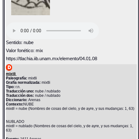
Sentido: nube
Valor fonético: mix
https://tlachia.iib.unam.mx/elemento/04.01.08
mixtli
Paleografía:
mixtli
Grafía normalizada:
mixtli
Tipo:
r.n.
Traducción uno:
nube / nublado
Traducción dos:
nube / nublado
Diccionario:
Arenas
Contexto:
NUBE
mixtli
= nube (Nombres de cosas del cielo, y de ayre, y sus mudanças: 1, 63)
NUBLADO
mixtli
= nublado (Nombres de cosas del cielo, y de ayre, y sus mudanças: 1,
63)