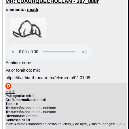
MH: CUAUHQUECHOLLAN - 387_888r
Elemento:
mixtli
Sentido: nube
Valor fonético: mix
https://tlachia.iib.unam.mx/elemento/04.01.08
mixtli
Paleografía:
mixtli
Grafía normalizada:
mixtli
Tipo:
r.n.
Traducción uno:
nube / nublado
Traducción dos:
nube / nublado
Diccionario:
Arenas
Contexto:
NUBE
mixtli
= nube (Nombres de cosas del cielo, y de ayre, y sus mudanças: 1, 63)