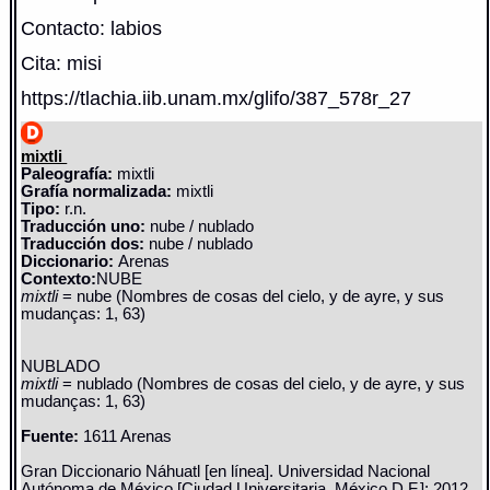
Contacto: labios
Cita: misi
https://tlachia.iib.unam.mx/glifo/387_578r_27
mixtli
Paleografía:
mixtli
Grafía normalizada:
mixtli
Tipo:
r.n.
Traducción uno:
nube / nublado
Traducción dos:
nube / nublado
Diccionario:
Arenas
Contexto:
NUBE
mixtli
= nube (Nombres de cosas del cielo, y de ayre, y sus
mudanças: 1, 63)
NUBLADO
mixtli
= nublado (Nombres de cosas del cielo, y de ayre, y sus
mudanças: 1, 63)
Fuente:
1611 Arenas
Gran Diccionario Náhuatl [en línea]. Universidad Nacional
Autónoma de México [Ciudad Universitaria, México D.F.]: 2012