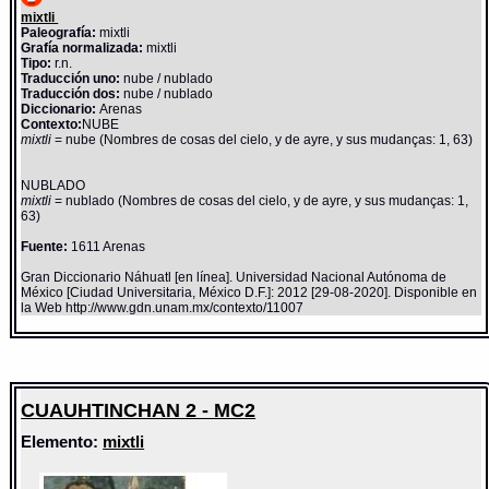
mixtli
Paleografía:
mixtli
Grafía normalizada:
mixtli
Tipo:
r.n.
Traducción uno:
nube / nublado
Traducción dos:
nube / nublado
Diccionario:
Arenas
Contexto:
NUBE
mixtli
= nube (Nombres de cosas del cielo, y de ayre, y sus mudanças: 1, 63)
NUBLADO
mixtli
= nublado (Nombres de cosas del cielo, y de ayre, y sus mudanças: 1,
63)
Fuente:
1611 Arenas
Gran Diccionario Náhuatl [en línea]. Universidad Nacional Autónoma de
México [Ciudad Universitaria, México D.F.]: 2012 [29-08-2020]. Disponible en
la Web http://www.gdn.unam.mx/contexto/11007
CUAUHTINCHAN 2 - MC2
Elemento:
mixtli