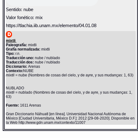
Sentido: nube
Valor fonético: mix
https://tlachia.iib.unam.mx/elemento/04.01.08
mixtli
Paleografía:
mixtli
Grafía normalizada:
mixtli
Tipo:
r.n.
Traducción uno:
nube / nublado
Traducción dos:
nube / nublado
Diccionario:
Arenas
Contexto:
NUBE
mixtli
= nube (Nombres de cosas del cielo, y de ayre, y sus mudanças: 1, 63)
NUBLADO
mixtli
= nublado (Nombres de cosas del cielo, y de ayre, y sus mudanças: 1,
63)
Fuente:
1611 Arenas
Gran Diccionario Náhuatl [en línea]. Universidad Nacional Autónoma de
México [Ciudad Universitaria, México D.F.]: 2012 [29-08-2020]. Disponible en
la Web http://www.gdn.unam.mx/contexto/11007