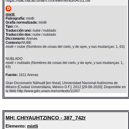
https://tlachia.iib.unam.mx/elemento/04.01.08
mixtli
Paleografía:
mixtli
Grafía normalizada:
mixtli
Tipo:
r.n.
Traducción uno:
nube / nublado
Traducción dos:
nube / nublado
Diccionario:
Arenas
Contexto:
NUBE
mixtli
= nube (Nombres de cosas del cielo, y de ayre, y sus mudanças: 1, 63)
NUBLADO
mixtli
= nublado (Nombres de cosas del cielo, y de ayre, y sus mudanças: 1,
63)
Fuente:
1611 Arenas
Gran Diccionario Náhuatl [en línea]. Universidad Nacional Autónoma de
México [Ciudad Universitaria, México D.F.]: 2012 [29-08-2020]. Disponible en
la Web http://www.gdn.unam.mx/contexto/11007
MH: CHIYAUHTZINCO - 387_742r
Elemento:
mixtli