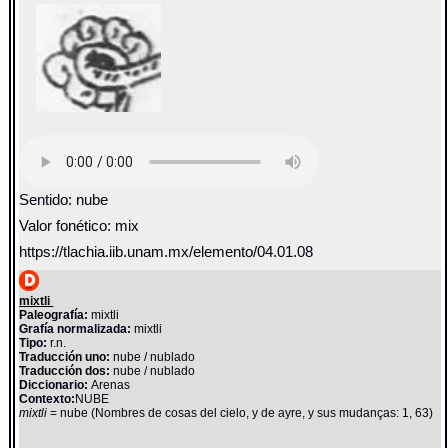
Sentido: nube
Valor fonético: mix
https://tlachia.iib.unam.mx/elemento/04.01.08
mixtli
Paleografía:
mixtli
Grafía normalizada:
mixtli
Tipo:
r.n.
Traducción uno:
nube / nublado
Traducción dos:
nube / nublado
Diccionario:
Arenas
Contexto:
NUBE
mixtli
= nube (Nombres de cosas del cielo, y de ayre, y sus mudanças: 1, 63)