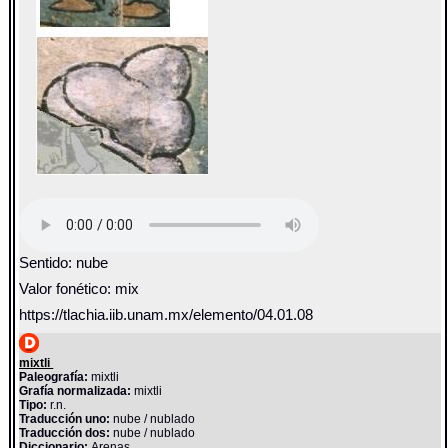
Sentido: nube
Valor fonético: mix
https://tlachia.iib.unam.mx/elemento/04.01.08
mixtli
Paleografía:
mixtli
Grafía normalizada:
mixtli
Tipo:
r.n.
Traducción uno:
nube / nublado
Traducción dos:
nube / nublado
Diccionario:
Arenas