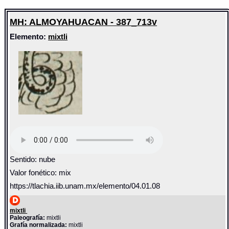
MH: ALMOYAHUACAN - 387_713v
Elemento:
mixtli
Sentido: nube
Valor fonético: mix
https://tlachia.iib.unam.mx/elemento/04.01.08
mixtli
Paleografía:
mixtli
Grafía normalizada:
mixtli