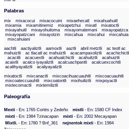
Palabras
mix
mixacocui
mixacocuini
mixaehecatl
mixahuahuitl
mixamia
mixamitinemiz
mixapetzhui
mixatl
mixatoctli
mixayahuitl
mixayohuitoma
mixayomatemani
mixayopatzca
mixayopatzcani
mixayotzin
mixcahua
mixcahui
mixcahuia
mixcahuiani
aachtli
aactiyaliztli
aamoxtli
aaztli
abril metztli
ac teotl ac
mahuiztli
ac tlacatl ac mahuiztli
acacampaxoliztli
acachichictl
acacitli
acacuextli
acahualchictli
acahuitztli
acahuiztli
acaixtli
acalco iyayaliztli
acalcuachpantli
acalcuexcochtli
acalihyayaliztli
acaliyayaliztli
mixatoctli
mixcanactli
mixcoacihuacuauhtli
mixcoacuauhtli
mixcoateccuauhtli
mixcoatontli
mixihuiliztli
mixpoyactli
mixtecomactli
mixtemiliztli
Paleografía
Mexti
- En: 1765 Cortés y Zedeño
mistli
- En: 1580 CF Index
mixti
- En: 1984 Tzinacapan
mixti
- En: 2002 Mecayapan
Mixtli.
- En: 1780 ? Bnf_361
nejnentok mixti
- En: 1984