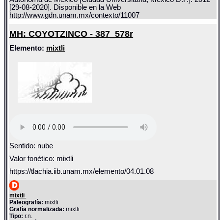
[29-08-2020]. Disponible en la Web
http://www.gdn.unam.mx/contexto/11007
MH: COYOTZINCO - 387_578r
Elemento:
mixtli
Sentido: nube
Valor fonético: mixtli
https://tlachia.iib.unam.mx/elemento/04.01.08
mixtli
Paleografía:
mixtli
Grafía normalizada:
mixtli
Tipo:
r.n.