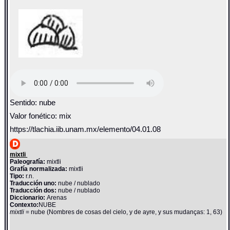
Sentido: nube
Valor fonético: mix
https://tlachia.iib.unam.mx/elemento/04.01.08
mixtli
Paleografía:
mixtli
Grafía normalizada:
mixtli
Tipo:
r.n.
Traducción uno:
nube / nublado
Traducción dos:
nube / nublado
Diccionario:
Arenas
Contexto:
NUBE
mixtli
= nube (Nombres de cosas del cielo, y de ayre, y sus mudanças: 1, 63)