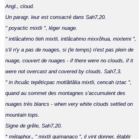
Angl., cloud.
Un paragr. leur est consacré dans Sah7,20.
" poyactic mixtli ", léger nuage.
" intlâcahmo tleh mixtli, intlâcahmo mixxôhua, mixtemi ",
s'il n'y a pas de nuages, si (le temps) n'est pas plein de
nuage, couvert de nuages - if there were no clouds, if it
were not overcast and covered by clouds. Sah7,3.
" in ihcuâc tepêticpac motlâtlâlia mixtli, cencah iztac ",
quand au sommet des montagnes s'accumulent des
nuages très blancs - when very white clouds settled on
mountain tops.
Signe de grêle, Sah7,20.
* métaphor., " mixtli quimanaco ", il vint donner, établir