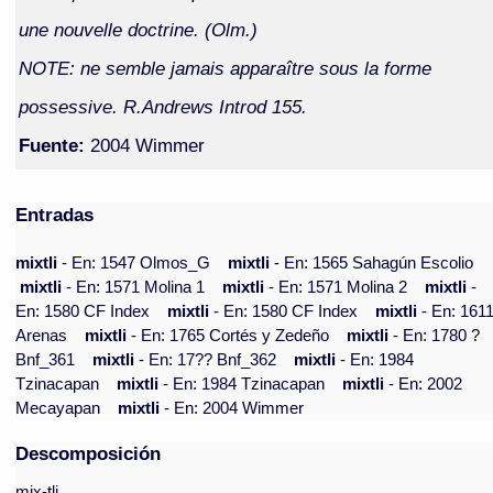
une nouvelle doctrine. (Olm.)
NOTE: ne semble jamais apparaître sous la forme
possessive. R.Andrews Introd 155.
Fuente:
2004 Wimmer
Entradas
mixtli
- En: 1547 Olmos_G
mixtli
- En: 1565 Sahagún Escolio
mixtli
- En: 1571 Molina 1
mixtli
- En: 1571 Molina 2
mixtli
-
En: 1580 CF Index
mixtli
- En: 1580 CF Index
mixtli
- En: 161
Arenas
mixtli
- En: 1765 Cortés y Zedeño
mixtli
- En: 1780 ?
Bnf_361
mixtli
- En: 17?? Bnf_362
mixtli
- En: 1984
Tzinacapan
mixtli
- En: 1984 Tzinacapan
mixtli
- En: 2002
Mecayapan
mixtli
- En: 2004 Wimmer
Descomposición
mix-tli