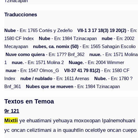
Tzinacapan
Traducciones
Nube
- En: 1765 Cortés y Zedeño
VII-1 3 17 18(3) 19 20(2)
- En:
1580 CF Index
Nube
- En: 1984 Tzinacapan
nube
- En: 2002
Mecayapan
nubes, ca. nomix (50)
- En: 1565 Sahagún Escolio
Nuve como quiera
- En: 17?? Bnf_362
nuue.
- En: 1571 Molina
1
nuue.
- En: 1571 Molina 2
Nuage.
- En: 2004 Wimmer
nuue
- En: 1547 Olmos_G
VII-37 41 79 81(2)
- En: 1580 CF
Index
nube / nublado
- En: 1611 Arenas
Nube.
- En: 1780 ?
Bnf_361
Nubes que se mueven
- En: 1984 Tzinacapan
Textos en Temoa
9r 121
Mixtli
ye ehuatimani yehuaya moxoxopan Ipalnemohuani
yc oncan celiztimani a in quauhtlin ocelotlye oncan cuepo