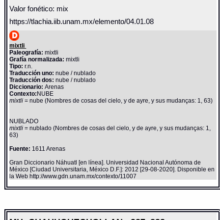
Valor fonético: mix
https://tlachia.iib.unam.mx/elemento/04.01.08
mixtli
Paleografía:
mixtli
Grafía normalizada:
mixtli
Tipo:
r.n.
Traducción uno:
nube / nublado
Traducción dos:
nube / nublado
Diccionario:
Arenas
Contexto:
NUBE
mixtli
= nube (Nombres de cosas del cielo, y de ayre, y sus mudanças: 1, 63)
NUBLADO
mixtli
= nublado (Nombres de cosas del cielo, y de ayre, y sus mudanças: 1,
63)
Fuente:
1611 Arenas
Gran Diccionario Náhuatl [en línea]. Universidad Nacional Autónoma de
México [Ciudad Universitaria, México D.F.]: 2012 [29-08-2020]. Disponible en
la Web http://www.gdn.unam.mx/contexto/11007