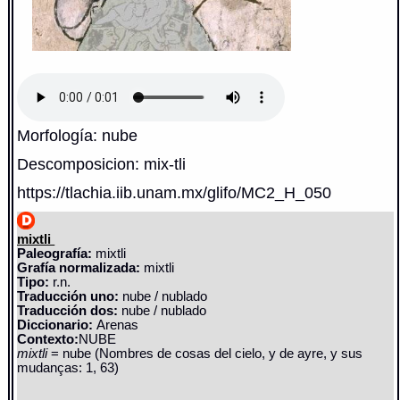
Morfología: nube
Descomposicion: mix-tli
https://tlachia.iib.unam.mx/glifo/MC2_H_050
mixtli
Paleografía:
mixtli
Grafía normalizada:
mixtli
Tipo:
r.n.
Traducción uno:
nube / nublado
Traducción dos:
nube / nublado
Diccionario:
Arenas
Contexto:
NUBE
mixtli
= nube (Nombres de cosas del cielo, y de ayre, y sus
mudanças: 1, 63)