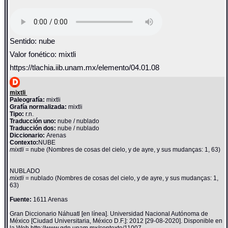
Sentido: nube
Valor fonético: mixtli
https://tlachia.iib.unam.mx/elemento/04.01.08
mixtli
Paleografía:
mixtli
Grafía normalizada:
mixtli
Tipo:
r.n.
Traducción uno:
nube / nublado
Traducción dos:
nube / nublado
Diccionario:
Arenas
Contexto:
NUBE
mixtli
= nube (Nombres de cosas del cielo, y de ayre, y sus mudanças: 1, 63)
NUBLADO
mixtli
= nublado (Nombres de cosas del cielo, y de ayre, y sus mudanças: 1,
63)
Fuente:
1611 Arenas
Gran Diccionario Náhuatl [en línea]. Universidad Nacional Autónoma de
México [Ciudad Universitaria, México D.F.]: 2012 [29-08-2020]. Disponible en
la Web http://www.gdn.unam.mx/contexto/11007