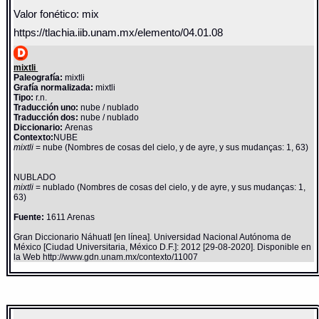
Valor fonético: mix
https://tlachia.iib.unam.mx/elemento/04.01.08
mixtli
Paleografía:
mixtli
Grafía normalizada:
mixtli
Tipo:
r.n.
Traducción uno:
nube / nublado
Traducción dos:
nube / nublado
Diccionario:
Arenas
Contexto:
NUBE
mixtli
= nube (Nombres de cosas del cielo, y de ayre, y sus mudanças: 1, 63)
NUBLADO
mixtli
= nublado (Nombres de cosas del cielo, y de ayre, y sus mudanças: 1,
63)
Fuente:
1611 Arenas
Gran Diccionario Náhuatl [en línea]. Universidad Nacional Autónoma de
México [Ciudad Universitaria, México D.F.]: 2012 [29-08-2020]. Disponible en
la Web http://www.gdn.unam.mx/contexto/11007