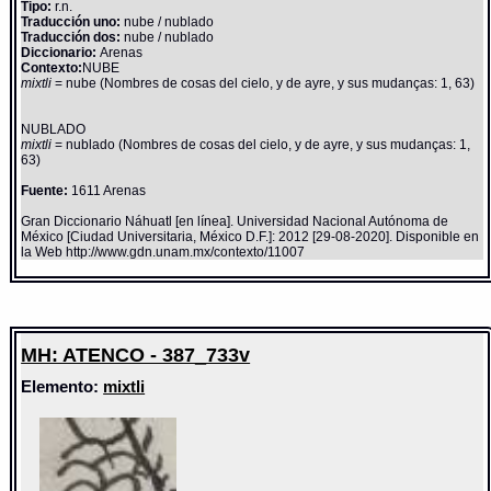
Tipo:
r.n.
Traducción uno:
nube / nublado
Traducción dos:
nube / nublado
Diccionario:
Arenas
Contexto:
NUBE
mixtli
= nube (Nombres de cosas del cielo, y de ayre, y sus mudanças: 1, 63)
NUBLADO
mixtli
= nublado (Nombres de cosas del cielo, y de ayre, y sus mudanças: 1,
63)
Fuente:
1611 Arenas
Gran Diccionario Náhuatl [en línea]. Universidad Nacional Autónoma de
México [Ciudad Universitaria, México D.F.]: 2012 [29-08-2020]. Disponible en
la Web http://www.gdn.unam.mx/contexto/11007
MH: ATENCO - 387_733v
Elemento:
mixtli