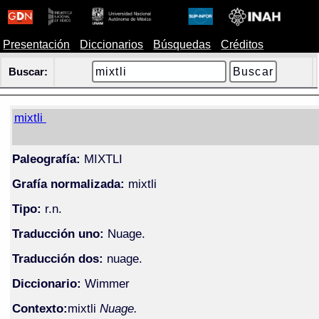
Presentación
Diccionarios
Búsquedas
Créditos
Buscar:
mixtli
Paleografía:
MIXTLI
Grafía normalizada:
mixtli
Tipo:
r.n.
Traducción uno:
Nuage.
Traducción dos:
nuage.
Diccionario:
Wimmer
Contexto:
mixtli
Nuage.