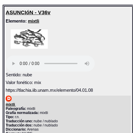
ASUNCIóN - V36v
Elemento:
mixtli
Sentido: nube
Valor fonético: mix
https://tlachia.iib.unam.mx/elemento/04.01.08
mixtli
Paleografía:
mixtli
Grafía normalizada:
mixtli
Tipo:
r.n.
Traducción uno:
nube / nublado
Traducción dos:
nube / nublado
Diccionario:
Arenas