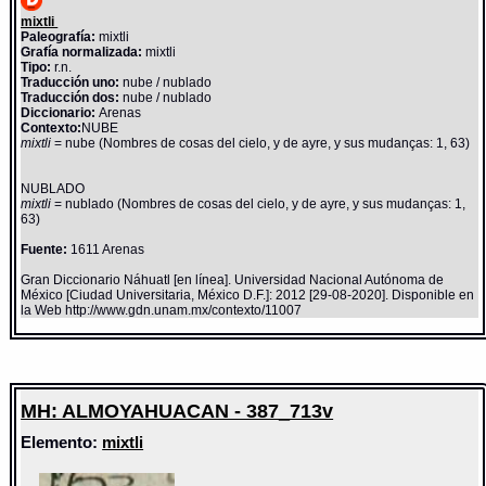
mixtli
Paleografía:
mixtli
Grafía normalizada:
mixtli
Tipo:
r.n.
Traducción uno:
nube / nublado
Traducción dos:
nube / nublado
Diccionario:
Arenas
Contexto:
NUBE
mixtli
= nube (Nombres de cosas del cielo, y de ayre, y sus mudanças: 1, 63)
NUBLADO
mixtli
= nublado (Nombres de cosas del cielo, y de ayre, y sus mudanças: 1,
63)
Fuente:
1611 Arenas
Gran Diccionario Náhuatl [en línea]. Universidad Nacional Autónoma de
México [Ciudad Universitaria, México D.F.]: 2012 [29-08-2020]. Disponible en
la Web http://www.gdn.unam.mx/contexto/11007
MH: ALMOYAHUACAN - 387_713v
Elemento:
mixtli