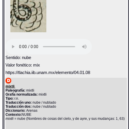
Sentido: nube
Valor fonético: mix
https://tlachia.iib.unam.mx/elemento/04.01.08
mixtli
Paleografía:
mixtli
Grafía normalizada:
mixtli
Tipo:
r.n.
Traducción uno:
nube / nublado
Traducción dos:
nube / nublado
Diccionario:
Arenas
Contexto:
NUBE
mixtli
= nube (Nombres de cosas del cielo, y de ayre, y sus mudanças: 1, 63)