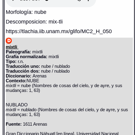
Morfología: nube
Descomposicion: mix-tli
https://tlachia.iib.unam.mx/glifo/MC2_H_050
mixtli
Paleografía:
mixtli
Grafía normalizada:
mixtli
Tipo:
r.n.
Traducción uno:
nube / nublado
Traducción dos:
nube / nublado
Diccionario:
Arenas
Contexto:
NUBE
mixtli
= nube (Nombres de cosas del cielo, y de ayre, y sus
mudanças: 1, 63)
NUBLADO
mixtli
= nublado (Nombres de cosas del cielo, y de ayre, y sus
mudanças: 1, 63)
Fuente:
1611 Arenas
Gran Diccionario Náhuatl [en línea]. Universidad Nacional