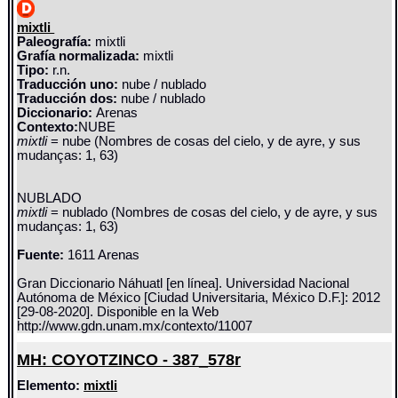
mixtli
Paleografía:
mixtli
Grafía normalizada:
mixtli
Tipo:
r.n.
Traducción uno:
nube / nublado
Traducción dos:
nube / nublado
Diccionario:
Arenas
Contexto:
NUBE
mixtli
= nube (Nombres de cosas del cielo, y de ayre, y sus
mudanças: 1, 63)
NUBLADO
mixtli
= nublado (Nombres de cosas del cielo, y de ayre, y sus
mudanças: 1, 63)
Fuente:
1611 Arenas
Gran Diccionario Náhuatl [en línea]. Universidad Nacional
Autónoma de México [Ciudad Universitaria, México D.F.]: 2012
[29-08-2020]. Disponible en la Web
http://www.gdn.unam.mx/contexto/11007
MH: COYOTZINCO - 387_578r
Elemento:
mixtli