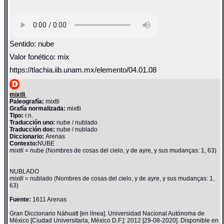
Sentido: nube
Valor fonético: mix
https://tlachia.iib.unam.mx/elemento/04.01.08
mixtli
Paleografía:
mixtli
Grafía normalizada:
mixtli
Tipo:
r.n.
Traducción uno:
nube / nublado
Traducción dos:
nube / nublado
Diccionario:
Arenas
Contexto:
NUBE
mixtli
= nube (Nombres de cosas del cielo, y de ayre, y sus mudanças: 1, 63)
NUBLADO
mixtli
= nublado (Nombres de cosas del cielo, y de ayre, y sus mudanças: 1,
63)
Fuente:
1611 Arenas
Gran Diccionario Náhuatl [en línea]. Universidad Nacional Autónoma de
México [Ciudad Universitaria, México D.F.]: 2012 [29-08-2020]. Disponible en