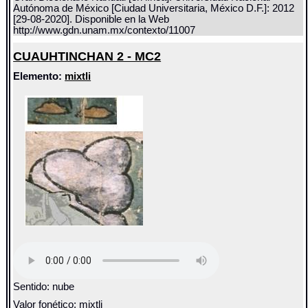
Autónoma de México [Ciudad Universitaria, México D.F.]: 2012
[29-08-2020]. Disponible en la Web
http://www.gdn.unam.mx/contexto/11007
CUAUHTINCHAN 2 - MC2
Elemento:
mixtli
Sentido: nube
Valor fonético: mixtli