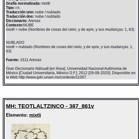
Grafía normalizada:
mixtli
Tipo:
r.n.
Traducción uno:
nube / nublado
Traducción dos:
nube / nublado
Diccionario:
Arenas
Contexto:
NUBE
mixtli
= nube (Nombres de cosas del cielo, y de ayre, y sus mudanças: 1, 63)
NUBLADO
mixtli
= nublado (Nombres de cosas del cielo, y de ayre, y sus mudanças: 1,
63)
Fuente:
1611 Arenas
Gran Diccionario Náhuatl [en línea]. Universidad Nacional Autónoma de
México [Ciudad Universitaria, México D.F.]: 2012 [29-08-2020]. Disponible en
la Web http://www.gdn.unam.mx/contexto/11007
MH: TEOTLALTZINCO - 387_861v
Elemento:
mixtli