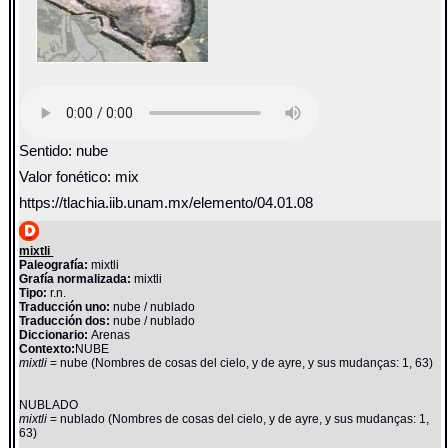
Sentido: nube
Valor fonético: mix
https://tlachia.iib.unam.mx/elemento/04.01.08
mixtli
Paleografía:
mixtli
Grafía normalizada:
mixtli
Tipo:
r.n.
Traducción uno:
nube / nublado
Traducción dos:
nube / nublado
Diccionario:
Arenas
Contexto:
NUBE
mixtli
= nube (Nombres de cosas del cielo, y de ayre, y sus mudanças: 1, 63)
NUBLADO
mixtli
= nublado (Nombres de cosas del cielo, y de ayre, y sus mudanças: 1,
63)