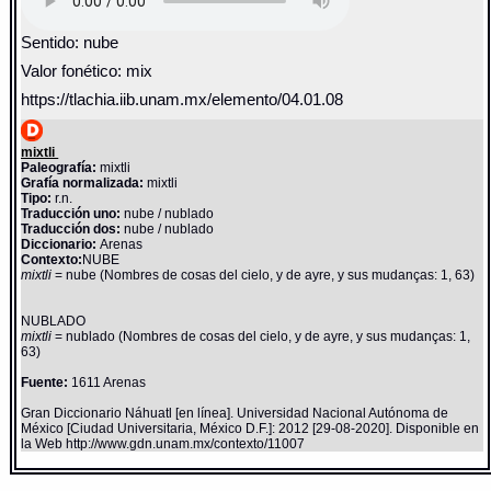
Sentido: nube
Valor fonético: mix
https://tlachia.iib.unam.mx/elemento/04.01.08
mixtli
Paleografía:
mixtli
Grafía normalizada:
mixtli
Tipo:
r.n.
Traducción uno:
nube / nublado
Traducción dos:
nube / nublado
Diccionario:
Arenas
Contexto:
NUBE
mixtli
= nube (Nombres de cosas del cielo, y de ayre, y sus mudanças: 1, 63)
NUBLADO
mixtli
= nublado (Nombres de cosas del cielo, y de ayre, y sus mudanças: 1,
63)
Fuente:
1611 Arenas
Gran Diccionario Náhuatl [en línea]. Universidad Nacional Autónoma de
México [Ciudad Universitaria, México D.F.]: 2012 [29-08-2020]. Disponible en
la Web http://www.gdn.unam.mx/contexto/11007