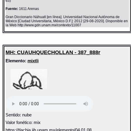
63)
Fuente:
1611 Arenas
Gran Diccionario Náhuatl [en línea]. Universidad Nacional Autónoma de
México [Ciudad Universitaria, México D.F.]: 2012 [29-08-2020]. Disponible en
la Web http://www.gdn.unam.mx/contexto/11007
MH: CUAUHQUECHOLLAN - 387_888r
Elemento:
mixtli
Sentido: nube
Valor fonético: mix
https://tlachia.iib.unam.mx/elemento/04.01.08