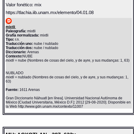
Valor fonético: mix
https://tlachia.iib.unam.mx/elemento/04.01.08
mixtli
Paleografía:
mixtli
Grafía normalizada:
mixtli
Tipo:
r.n.
Traducción uno:
nube / nublado
Traducción dos:
nube / nublado
Diccionario:
Arenas
Contexto:
NUBE
mixtli
= nube (Nombres de cosas del cielo, y de ayre, y sus mudanças: 1, 63)
NUBLADO
mixtli
= nublado (Nombres de cosas del cielo, y de ayre, y sus mudanças: 1,
63)
Fuente:
1611 Arenas
Gran Diccionario Náhuatl [en línea]. Universidad Nacional Autónoma de
México [Ciudad Universitaria, México D.F.]: 2012 [29-08-2020]. Disponible en
la Web http://www.gdn.unam.mx/contexto/11007