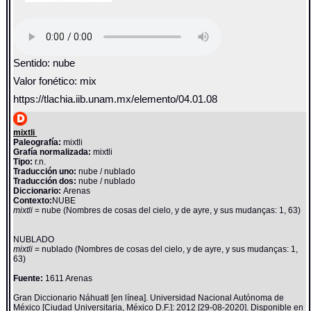
Sentido: nube
Valor fonético: mix
https://tlachia.iib.unam.mx/elemento/04.01.08
mixtli
Paleografía:
mixtli
Grafía normalizada:
mixtli
Tipo:
r.n.
Traducción uno:
nube / nublado
Traducción dos:
nube / nublado
Diccionario:
Arenas
Contexto:
NUBE
mixtli
= nube (Nombres de cosas del cielo, y de ayre, y sus mudanças: 1, 63)
NUBLADO
mixtli
= nublado (Nombres de cosas del cielo, y de ayre, y sus mudanças: 1,
63)
Fuente:
1611 Arenas
Gran Diccionario Náhuatl [en línea]. Universidad Nacional Autónoma de
México [Ciudad Universitaria, México D.F.]: 2012 [29-08-2020]. Disponible en