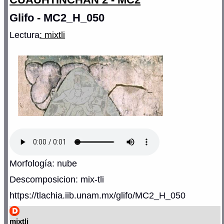
Glifo - MC2_H_050
Lectura
: mixtli
Morfología: nube
Descomposicion: mix-tli
https://tlachia.iib.unam.mx/glifo/MC2_H_050
mixtli