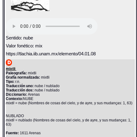
Sentido: nube
Valor fonético: mix
https://tlachia.iib.unam.mx/elemento/04.01.08
mixtli
Paleografía:
mixtli
Grafía normalizada:
mixtli
Tipo:
r.n.
Traducción uno:
nube / nublado
Traducción dos:
nube / nublado
Diccionario:
Arenas
Contexto:
NUBE
mixtli
= nube (Nombres de cosas del cielo, y de ayre, y sus mudanças: 1, 63)
NUBLADO
mixtli
= nublado (Nombres de cosas del cielo, y de ayre, y sus mudanças: 1,
63)
Fuente:
1611 Arenas