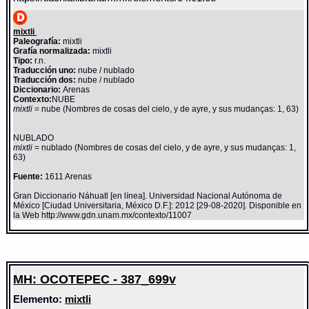
mixtli
Paleografía:
mixtli
Grafía normalizada:
mixtli
Tipo:
r.n.
Traducción uno:
nube / nublado
Traducción dos:
nube / nublado
Diccionario:
Arenas
Contexto:
NUBE
mixtli
= nube (Nombres de cosas del cielo, y de ayre, y sus mudanças: 1, 63)
NUBLADO
mixtli
= nublado (Nombres de cosas del cielo, y de ayre, y sus mudanças: 1,
63)
Fuente:
1611 Arenas
Gran Diccionario Náhuatl [en línea]. Universidad Nacional Autónoma de
México [Ciudad Universitaria, México D.F.]: 2012 [29-08-2020]. Disponible en
la Web http://www.gdn.unam.mx/contexto/11007
MH: OCOTEPEC - 387_699v
Elemento:
mixtli