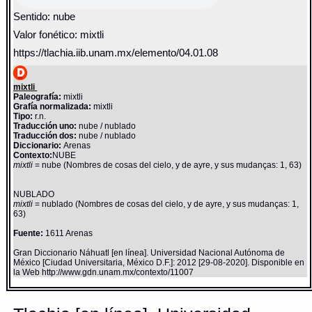
Sentido: nube
Valor fonético: mixtli
https://tlachia.iib.unam.mx/elemento/04.01.08
mixtli
Paleografía:
mixtli
Grafía normalizada:
mixtli
Tipo:
r.n.
Traducción uno:
nube / nublado
Traducción dos:
nube / nublado
Diccionario:
Arenas
Contexto:
NUBE
mixtli
= nube (Nombres de cosas del cielo, y de ayre, y sus mudanças: 1, 63)
NUBLADO
mixtli
= nublado (Nombres de cosas del cielo, y de ayre, y sus mudanças: 1,
63)
Fuente:
1611 Arenas
Gran Diccionario Náhuatl [en línea]. Universidad Nacional Autónoma de
México [Ciudad Universitaria, México D.F.]: 2012 [29-08-2020]. Disponible en
la Web http://www.gdn.unam.mx/contexto/11007