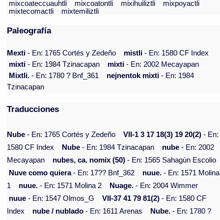
mixcoateccuauhtli
mixcoatontli
mixihuiliztli
mixpoyactli
mixtecomactli
mixtemiliztli
Paleografía
Mexti
- En: 1765 Cortés y Zedeño
mistli
- En: 1580 CF Index
mixti
- En: 1984 Tzinacapan
mixti
- En: 2002 Mecayapan
Mixtli.
- En: 1780 ? Bnf_361
nejnentok mixti
- En: 1984
Tzinacapan
Traducciones
Nube
- En: 1765 Cortés y Zedeño
VII-1 3 17 18(3) 19 20(2)
- En:
1580 CF Index
Nube
- En: 1984 Tzinacapan
nube
- En: 2002
Mecayapan
nubes, ca. nomix (50)
- En: 1565 Sahagún Escolio
Nuve como quiera
- En: 17?? Bnf_362
nuue.
- En: 1571 Molina
1
nuue.
- En: 1571 Molina 2
Nuage.
- En: 2004 Wimmer
nuue
- En: 1547 Olmos_G
VII-37 41 79 81(2)
- En: 1580 CF
Index
nube / nublado
- En: 1611 Arenas
Nube.
- En: 1780 ?