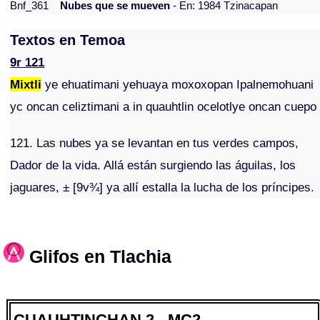
Bnf_361
Nubes que se mueven
- En: 1984 Tzinacapan
Textos en Temoa
9r 121
Mixtli
ye ehuatimani yehuaya moxoxopan Ipalnemohuani
yc oncan celiztimani a in quauhtlin ocelotlye oncan cuepo
121. Las nubes ya se levantan en tus verdes campos,
Dador de la vida. Allá están surgiendo las águilas, los
jaguares, ± [9v¾] ya allí estalla la lucha de los príncipes.
Glifos en Tlachia
CUAUHTINCHAN 2 - MC2