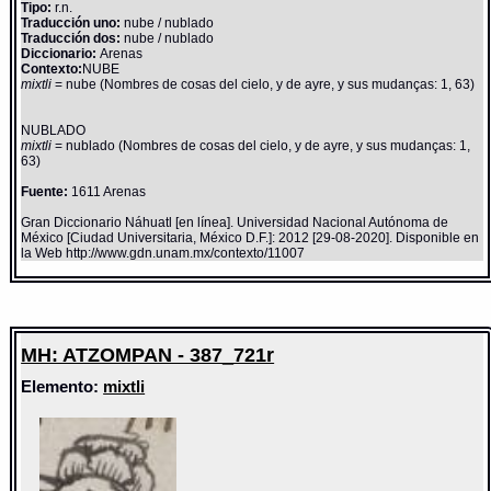
Tipo:
r.n.
Traducción uno:
nube / nublado
Traducción dos:
nube / nublado
Diccionario:
Arenas
Contexto:
NUBE
mixtli
= nube (Nombres de cosas del cielo, y de ayre, y sus mudanças: 1, 63)
NUBLADO
mixtli
= nublado (Nombres de cosas del cielo, y de ayre, y sus mudanças: 1,
63)
Fuente:
1611 Arenas
Gran Diccionario Náhuatl [en línea]. Universidad Nacional Autónoma de
México [Ciudad Universitaria, México D.F.]: 2012 [29-08-2020]. Disponible en
la Web http://www.gdn.unam.mx/contexto/11007
MH: ATZOMPAN - 387_721r
Elemento:
mixtli