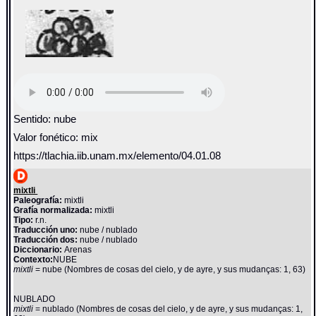
Sentido: nube
Valor fonético: mix
https://tlachia.iib.unam.mx/elemento/04.01.08
mixtli
Paleografía:
mixtli
Grafía normalizada:
mixtli
Tipo:
r.n.
Traducción uno:
nube / nublado
Traducción dos:
nube / nublado
Diccionario:
Arenas
Contexto:
NUBE
mixtli
= nube (Nombres de cosas del cielo, y de ayre, y sus mudanças: 1, 63)
NUBLADO
mixtli
= nublado (Nombres de cosas del cielo, y de ayre, y sus mudanças: 1,