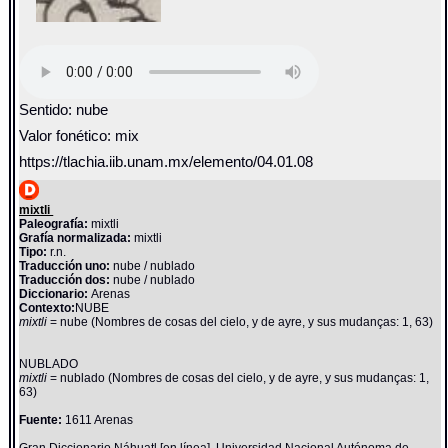
Sentido: nube
Valor fonético: mix
https://tlachia.iib.unam.mx/elemento/04.01.08
mixtli
Paleografía:
mixtli
Grafía normalizada:
mixtli
Tipo:
r.n.
Traducción uno:
nube / nublado
Traducción dos:
nube / nublado
Diccionario:
Arenas
Contexto:
NUBE
mixtli
= nube (Nombres de cosas del cielo, y de ayre, y sus mudanças: 1, 63)
NUBLADO
mixtli
= nublado (Nombres de cosas del cielo, y de ayre, y sus mudanças: 1,
63)
Fuente:
1611 Arenas