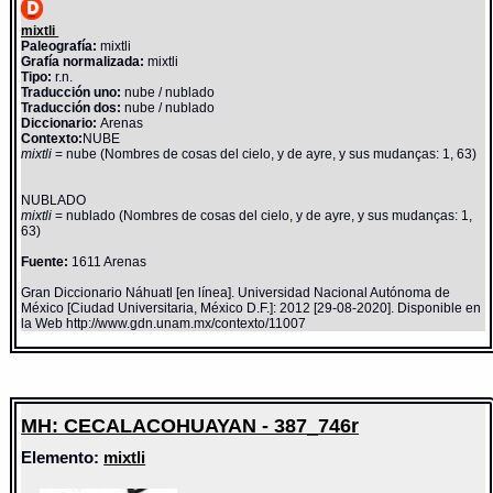
mixtli
Paleografía:
mixtli
Grafía normalizada:
mixtli
Tipo:
r.n.
Traducción uno:
nube / nublado
Traducción dos:
nube / nublado
Diccionario:
Arenas
Contexto:
NUBE
mixtli
= nube (Nombres de cosas del cielo, y de ayre, y sus mudanças: 1, 63)
NUBLADO
mixtli
= nublado (Nombres de cosas del cielo, y de ayre, y sus mudanças: 1,
63)
Fuente:
1611 Arenas
Gran Diccionario Náhuatl [en línea]. Universidad Nacional Autónoma de
México [Ciudad Universitaria, México D.F.]: 2012 [29-08-2020]. Disponible en
la Web http://www.gdn.unam.mx/contexto/11007
MH: CECALACOHUAYAN - 387_746r
Elemento:
mixtli