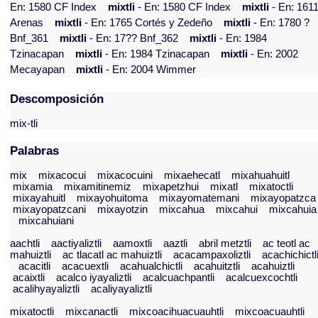
En: 1580 CF Index
mixtli
- En: 1580 CF Index
mixtli
- En: 161
Arenas
mixtli
- En: 1765 Cortés y Zedeño
mixtli
- En: 1780 ?
Bnf_361
mixtli
- En: 17?? Bnf_362
mixtli
- En: 1984
Tzinacapan
mixtli
- En: 1984 Tzinacapan
mixtli
- En: 2002
Mecayapan
mixtli
- En: 2004 Wimmer
Descomposición
mix-tli
Palabras
mix
mixacocui
mixacocuini
mixaehecatl
mixahuahuitl
mixamia
mixamitinemiz
mixapetzhui
mixatl
mixatoctli
mixayahuitl
mixayohuitoma
mixayomatemani
mixayopatzca
mixayopatzcani
mixayotzin
mixcahua
mixcahui
mixcahuia
mixcahuiani
aachtli
aactiyaliztli
aamoxtli
aaztli
abril metztli
ac teotl ac
mahuiztli
ac tlacatl ac mahuiztli
acacampaxoliztli
acachichictl
acacitli
acacuextli
acahualchictli
acahuitztli
acahuiztli
acaixtli
acalco iyayaliztli
acalcuachpantli
acalcuexcochtli
acalihyayaliztli
acaliyayaliztli
mixatoctli
mixcanactli
mixcoacihuacuauhtli
mixcoacuauhtli