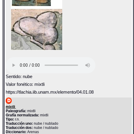
Sentido: nube
Valor fonético: mixtli
https://tlachia.iib.unam.mx/elemento/04.01.08
mixtli
Paleografía:
mixtli
Grafía normalizada:
mixtli
Tipo:
r.n.
Traducción uno:
nube / nublado
Traducción dos:
nube / nublado
Diccionario:
Arenas