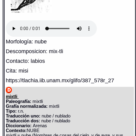
Morfología: nube
Descomposicion: mix-tli
Contacto: labios
Cita: misi
https://tlachia.iib.unam.mx/glifo/387_578r_27
mixtli
Paleografía:
mixtli
Grafía normalizada:
mixtli
Tipo:
r.n.
Traducción uno:
nube / nublado
Traducción dos:
nube / nublado
Diccionario:
Arenas
Contexto:
NUBE
mixtli
= nube (Nombres de cosas del cielo, y de ayre, y sus