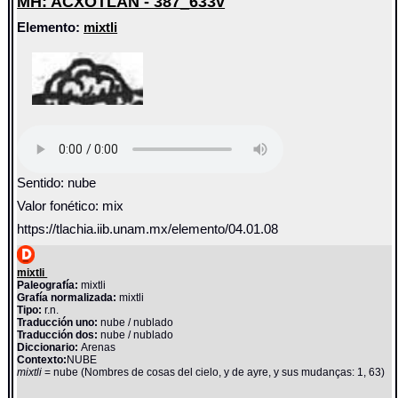
MH: ACXOTLAN - 387_633v
Elemento:
mixtli
Sentido: nube
Valor fonético: mix
https://tlachia.iib.unam.mx/elemento/04.01.08
mixtli
Paleografía:
mixtli
Grafía normalizada:
mixtli
Tipo:
r.n.
Traducción uno:
nube / nublado
Traducción dos:
nube / nublado
Diccionario:
Arenas
Contexto:
NUBE
mixtli
= nube (Nombres de cosas del cielo, y de ayre, y sus mudanças: 1, 63)