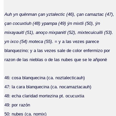
Auh yn quënman çan yztalectic (46), çan camaztac (47),
çan cocuxtiuh (48) ypampa (49) ÿn mixtli (50), ÿn
mixayauitl (51), anoço mixpanitl (52), mixtecuicuilli (53).
yn ixco (54) moteca (55).
= y a las vezes parece
blanquezino; y a las vezes sale de color enfermizo por
razon de las nieblas o de las nubes que se le añponë
46: cosa blanquecina (ca. noztalecticauh)
47: la cara blanquecina (ca. nocamaztacauh)
48: echa claridad mortezina pt. ocucuxtia
49: por razón
50: nubes (ca. nomix)