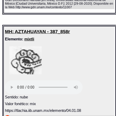
Gran Diccionario Náhuatl [en línea]. Universidad Nacional Autónoma de
México [Ciudad Universitaria, México D.F.]: 2012 [29-08-2020]. Disponible en
la Web http://www.gdn.unam.mx/contexto/11007
MH: AZTAHUAYAN - 387_858r
Elemento:
mixtli
Sentido: nube
Valor fonético: mix
https://tlachia.iib.unam.mx/elemento/04.01.08