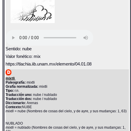
Sentido: nube
Valor fonético: mix
https://tlachia.iib.unam.mx/elemento/04.01.08
mixtli
Paleografía:
mixtli
Grafía normalizada:
mixtli
Tipo:
r.n.
Traducción uno:
nube / nublado
Traducción dos:
nube / nublado
Diccionario:
Arenas
Contexto:
NUBE
mixtli
= nube (Nombres de cosas del cielo, y de ayre, y sus mudanças: 1, 63)
NUBLADO
mixtli
= nublado (Nombres de cosas del cielo, y de ayre, y sus mudanças: 1,