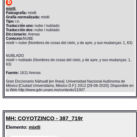
mixtli
Paleografía:
mixtli
Grafía normalizada:
mixtli
Tipo:
r.n.
Traducción uno:
nube / nublado
Traducción dos:
nube / nublado
Diccionario:
Arenas
Contexto:
NUBE
mixtli
= nube (Nombres de cosas del cielo, y de ayre, y sus mudanças: 1, 63)
NUBLADO
mixtli
= nublado (Nombres de cosas del cielo, y de ayre, y sus mudanças: 1,
63)
Fuente:
1611 Arenas
Gran Diccionario Náhuatl [en línea]. Universidad Nacional Autónoma de
México [Ciudad Universitaria, México D.F.]: 2012 [29-08-2020]. Disponible en
la Web http://www.gdn.unam.mx/contexto/11007
MH: COYOTZINCO - 387_719r
Elemento:
mixtli