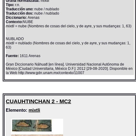
Grafía normalizada:
mixtli
Tipo:
r.n.
Traducción uno:
nube / nublado
Traducción dos:
nube / nublado
Diccionario:
Arenas
Contexto:
NUBE
mixtli
= nube (Nombres de cosas del cielo, y de ayre, y sus mudanças: 1, 63)
NUBLADO
mixtli
= nublado (Nombres de cosas del cielo, y de ayre, y sus mudanças: 1,
63)
Fuente:
1611 Arenas
Gran Diccionario Náhuatl [en línea]. Universidad Nacional Autónoma de
México [Ciudad Universitaria, México D.F.]: 2012 [29-08-2020]. Disponible en
la Web http://www.gdn.unam.mx/contexto/11007
CUAUHTINCHAN 2 - MC2
Elemento:
mixtli