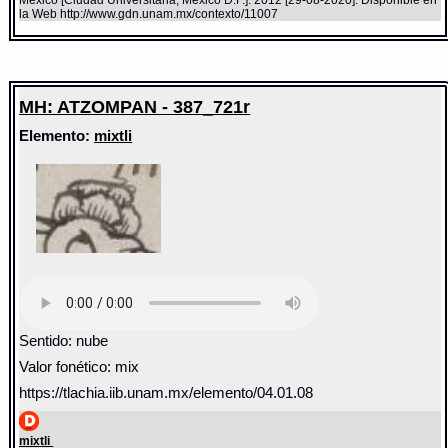
México [Ciudad Universitaria, México D.F.]: 2012 [29-08-2020]. Disponible en
la Web http://www.gdn.unam.mx/contexto/11007
MH: ATZOMPAN - 387_721r
Elemento:
mixtli
Sentido: nube
Valor fonético: mix
https://tlachia.iib.unam.mx/elemento/04.01.08
mixtli