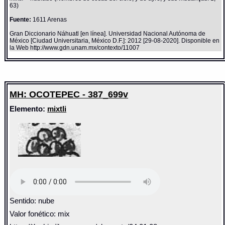
63)
Fuente:
1611 Arenas
Gran Diccionario Náhuatl [en línea]. Universidad Nacional Autónoma de
México [Ciudad Universitaria, México D.F.]: 2012 [29-08-2020]. Disponible en
la Web http://www.gdn.unam.mx/contexto/11007
MH: OCOTEPEC - 387_699v
Elemento:
mixtli
Sentido: nube
Valor fonético: mix