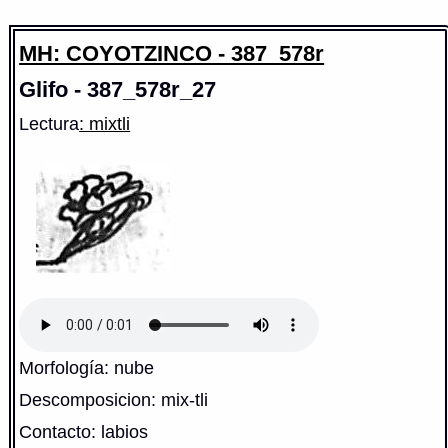
MH: COYOTZINCO - 387_578r
Glifo - 387_578r_27
Lectura
: mixtli
Morfología: nube
Descomposicion: mix-tli
Contacto: labios