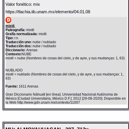
Valor fonético: mix
https://tlachia.iib.unam.mx/elemento/04.01.08
mixtli
Paleografía:
mixtli
Grafía normalizada:
mixtli
Tipo:
r.n.
Traducción uno:
nube / nublado
Traducción dos:
nube / nublado
Diccionario:
Arenas
Contexto:
NUBE
mixtli
= nube (Nombres de cosas del cielo, y de ayre, y sus mudanças: 1, 63)
NUBLADO
mixtli
= nublado (Nombres de cosas del cielo, y de ayre, y sus mudanças: 1,
63)
Fuente:
1611 Arenas
Gran Diccionario Náhuatl [en línea]. Universidad Nacional Autónoma de
México [Ciudad Universitaria, México D.F.]: 2012 [29-08-2020]. Disponible en
la Web http://www.gdn.unam.mx/contexto/11007