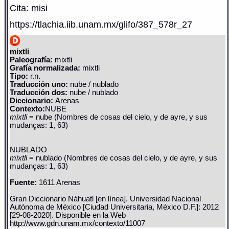
Cita: misi
https://tlachia.iib.unam.mx/glifo/387_578r_27
mixtli
Paleografía:
mixtli
Grafía normalizada:
mixtli
Tipo:
r.n.
Traducción uno:
nube / nublado
Traducción dos:
nube / nublado
Diccionario:
Arenas
Contexto:
NUBE
mixtli
= nube (Nombres de cosas del cielo, y de ayre, y sus
mudanças: 1, 63)
NUBLADO
mixtli
= nublado (Nombres de cosas del cielo, y de ayre, y sus
mudanças: 1, 63)
Fuente:
1611 Arenas
Gran Diccionario Náhuatl [en línea]. Universidad Nacional
Autónoma de México [Ciudad Universitaria, México D.F.]: 2012
[29-08-2020]. Disponible en la Web
http://www.gdn.unam.mx/contexto/11007