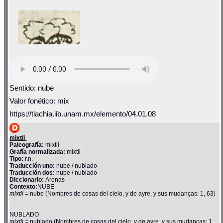
Sentido: nube
Valor fonético: mix
https://tlachia.iib.unam.mx/elemento/04.01.08
mixtli
Paleografía:
mixtli
Grafía normalizada:
mixtli
Tipo:
r.n.
Traducción uno:
nube / nublado
Traducción dos:
nube / nublado
Diccionario:
Arenas
Contexto:
NUBE
mixtli
= nube (Nombres de cosas del cielo, y de ayre, y sus mudanças: 1, 63)
NUBLADO
mixtli
= nublado (Nombres de cosas del cielo, y de ayre, y sus mudanças: 1,