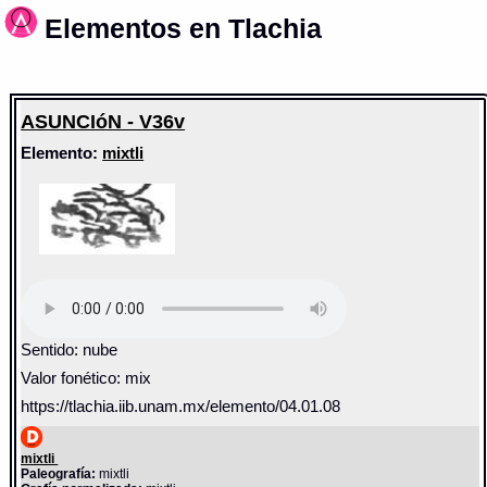
Elementos en Tlachia
ASUNCIóN - V36v
Elemento:
mixtli
Sentido: nube
Valor fonético: mix
https://tlachia.iib.unam.mx/elemento/04.01.08
mixtli
Paleografía:
mixtli