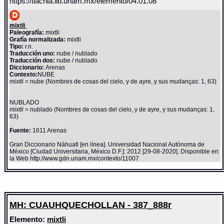
https://tlachia.iib.unam.mx/elemento/04.01.08
mixtli
Paleografía:
mixtli
Grafía normalizada:
mixtli
Tipo:
r.n.
Traducción uno:
nube / nublado
Traducción dos:
nube / nublado
Diccionario:
Arenas
Contexto:
NUBE
mixtli
= nube (Nombres de cosas del cielo, y de ayre, y sus mudanças: 1, 63)
NUBLADO
mixtli
= nublado (Nombres de cosas del cielo, y de ayre, y sus mudanças: 1,
63)
Fuente:
1611 Arenas
Gran Diccionario Náhuatl [en línea]. Universidad Nacional Autónoma de
México [Ciudad Universitaria, México D.F.]: 2012 [29-08-2020]. Disponible en
la Web http://www.gdn.unam.mx/contexto/11007
MH: CUAUHQUECHOLLAN - 387_888r
Elemento:
mixtli