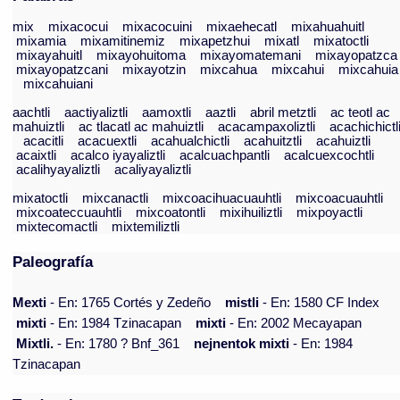
mix
mixacocui
mixacocuini
mixaehecatl
mixahuahuitl
mixamia
mixamitinemiz
mixapetzhui
mixatl
mixatoctli
mixayahuitl
mixayohuitoma
mixayomatemani
mixayopatzca
mixayopatzcani
mixayotzin
mixcahua
mixcahui
mixcahuia
mixcahuiani
aachtli
aactiyaliztli
aamoxtli
aaztli
abril metztli
ac teotl ac
mahuiztli
ac tlacatl ac mahuiztli
acacampaxoliztli
acachichictl
acacitli
acacuextli
acahualchictli
acahuitztli
acahuiztli
acaixtli
acalco iyayaliztli
acalcuachpantli
acalcuexcochtli
acalihyayaliztli
acaliyayaliztli
mixatoctli
mixcanactli
mixcoacihuacuauhtli
mixcoacuauhtli
mixcoateccuauhtli
mixcoatontli
mixihuiliztli
mixpoyactli
mixtecomactli
mixtemiliztli
Paleografía
Mexti
- En: 1765 Cortés y Zedeño
mistli
- En: 1580 CF Index
mixti
- En: 1984 Tzinacapan
mixti
- En: 2002 Mecayapan
Mixtli.
- En: 1780 ? Bnf_361
nejnentok mixti
- En: 1984
Tzinacapan