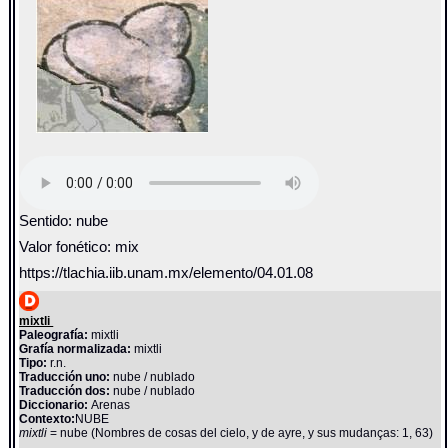
Sentido: nube
Valor fonético: mix
https://tlachia.iib.unam.mx/elemento/04.01.08
mixtli
Paleografía:
mixtli
Grafía normalizada:
mixtli
Tipo:
r.n.
Traducción uno:
nube / nublado
Traducción dos:
nube / nublado
Diccionario:
Arenas
Contexto:
NUBE
mixtli
= nube (Nombres de cosas del cielo, y de ayre, y sus mudanças: 1, 63)