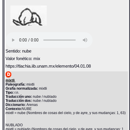
Sentido: nube
Valor fonético: mix
https://tlachia.iib.unam.mx/elemento/04.01.08
mixtli
Paleografía:
mixtli
Grafía normalizada:
mixtli
Tipo:
r.n.
Traducción uno:
nube / nublado
Traducción dos:
nube / nublado
Diccionario:
Arenas
Contexto:
NUBE
mixtli
= nube (Nombres de cosas del cielo, y de ayre, y sus mudanças: 1, 63)
NUBLADO
mixtli
= nublado (Nombres de cosas del cielo, y de ayre, y sus mudanças: 1,