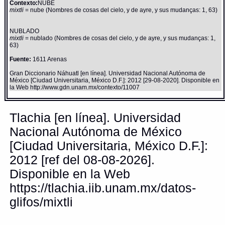
Contexto:
NUBE
mixtli
= nube (Nombres de cosas del cielo, y de ayre, y sus mudanças: 1, 63)
NUBLADO
mixtli
= nublado (Nombres de cosas del cielo, y de ayre, y sus mudanças: 1,
63)
Fuente:
1611 Arenas
Gran Diccionario Náhuatl [en línea]. Universidad Nacional Autónoma de
México [Ciudad Universitaria, México D.F.]: 2012 [29-08-2020]. Disponible en
la Web http://www.gdn.unam.mx/contexto/11007
Tlachia [en línea]. Universidad
Nacional Autónoma de México
[Ciudad Universitaria, México D.F.]:
2012 [ref del 08-08-2026].
Disponible en la Web
https://tlachia.iib.unam.mx/datos-
glifos/mixtli