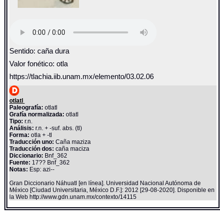
Sentido: caña dura
Valor fonético: otla
https://tlachia.iib.unam.mx/elemento/03.02.06
otlatl
Paleografía:
otlatl
Grafía normalizada:
otlatl
Tipo:
r.n.
Análisis:
r.n. + -suf. abs. (tl)
Forma:
otla + -tl
Traducción uno:
Caña maziza
Traducción dos:
caña maciza
Diccionario:
Bnf_362
Fuente:
17?? Bnf_362
Notas:
Esp: azi--
Gran Diccionario Náhuatl [en línea]. Universidad Nacional Autónoma de
México [Ciudad Universitaria, México D.F.]: 2012 [29-08-2020]. Disponible en
la Web http://www.gdn.unam.mx/contexto/14115