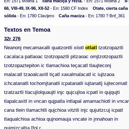
En: 1571 Molina 1
caña maciça y rezia.
- En: 1571 Molina 2
II-
66, VIII-49, IX-96, XII-52
- En: 1580 CF Index
Otate, cierta caña
sólida
- En: 1780 Clavijero
Caña maciza
- En: 1780 ? Bnf_361
Textos en Temoa
32r 276
Neanonj mecamaxalli quatzontli xiiotl
otlatl
tzotzopaztli
cacalaca patlaoac tzotzopaztli pitzaoac omjtzotzopaztli
tzotzopaztepiton ic tlamachioa teçacatl tlaujteconj
malacatl tzaoalcaxitl tiçatl xaxalmalacatl ic iujtzaoa
ichcatanatli tochomjtanatli icpatanatli iujtanatlj iujtecomatl
tzatzaztli tlacujlolquaujtl injc qujcujloa icpatl in qujqujti
tlapalcaxitl in vncan qujpatla intlapal amamachiotl in vnca
cana tlein tlamachtli qujchioa vitztli injc qujuitzcuj icpatl
tlaqualchioa achioa qujnomauja vncate in jnnahoan in
qujmjzcaltia [fol r