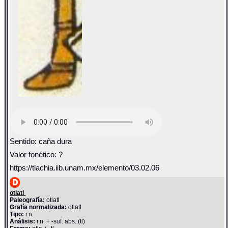
Sentido: caña dura
Valor fonético: ?
https://tlachia.iib.unam.mx/elemento/03.02.06
otlatl
Paleografía:
otlatl
Grafía normalizada:
otlatl
Tipo:
r.n.
Análisis:
r.n. + -suf. abs. (tl)