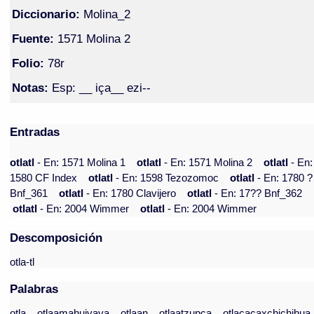
Diccionario:
Molina_2
Fuente:
1571 Molina 2
Folio:
78r
Notas:
Esp: __ iça__ ezi--
Entradas
otlatl
- En: 1571 Molina 1
otlatl
- En: 1571 Molina 2
otlatl
- En:
1580 CF Index
otlatl
- En: 1598 Tezozomoc
otlatl
- En: 1780 ?
Bnf_361
otlatl
- En: 1780 Clavijero
otlatl
- En: 17?? Bnf_362
otlatl
- En: 2004 Wimmer
otlatl
- En: 2004 Wimmer
Descomposición
otla-tl
Palabras
otla
otlaamahuiyaya
otlaan
otlaatzupca
otlacacaxchichihua