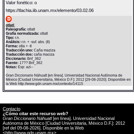
Valor fonético: o
https://tlachia.iib.unam.mx/elemento/03.02.06
otlatl
Paleografía:
otlatl
Grafía normalizada:
otlatl
Tipo:
r.n.
Análisis:
r.n. + -suf. abs. (tl)
Forma:
otla + -tl
Traducción uno:
Caña maziza
Traducción dos:
caña maciza
Diccionario:
Bnf_362
Fuente:
17?? Bnf_362
Notas:
Esp: azi--
Gran Diccionario Náhuatl [en línea]. Universidad Nacional Autónoma de
México [Ciudad Universitaria, México D.F.]: 2012 [29-08-2020]. Disponible en
la Web http://www.gdn.unam.mx/contexto/14115
Contacto
¿Cómo citar este recurso web?
Gran Diccionario Náhuatl
[en línea]. Universidad Nacional
Autónoma de México [Ciudad Universitaria, México D.F.]: 2012
[ref del 09-08-2026]. Disponible en la Web
<http://www.gdn.unam.mx>