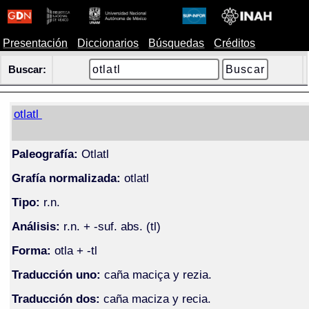
Presentación
Diccionarios
Búsquedas
Créditos
Buscar:
otlatl
Paleografía:
Otlatl
Grafía normalizada:
otlatl
Tipo:
r.n.
Análisis:
r.n. + -suf. abs. (tl)
Forma:
otla + -tl
Traducción uno:
caña maciça y rezia.
Traducción dos:
caña maciza y recia.