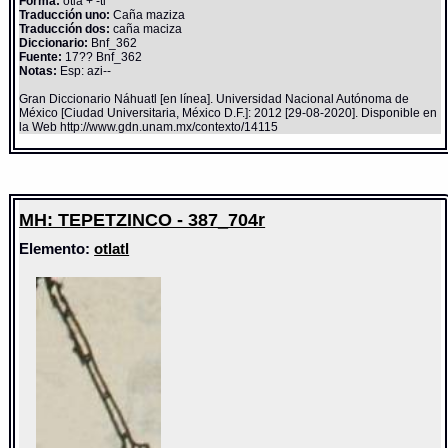
Forma:
otla + -tl
Traducción uno:
Caña maziza
Traducción dos:
caña maciza
Diccionario:
Bnf_362
Fuente:
17?? Bnf_362
Notas:
Esp: azi--
Gran Diccionario Náhuatl [en línea]. Universidad Nacional Autónoma de
México [Ciudad Universitaria, México D.F.]: 2012 [29-08-2020]. Disponible en
la Web http://www.gdn.unam.mx/contexto/14115
MH: TEPETZINCO - 387_704r
Elemento:
otlatl