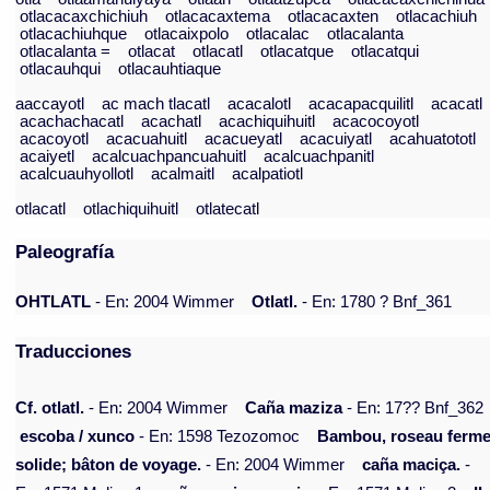
otlacacaxchichiuh
otlacacaxtema
otlacacaxten
otlacachiuh
otlacachiuhque
otlacaixpolo
otlacalac
otlacalanta
otlacalanta =
otlacat
otlacatl
otlacatque
otlacatqui
otlacauhqui
otlacauhtiaque
aaccayotl
ac mach tlacatl
acacalotl
acacapacquilitl
acacatl
acachachacatl
acachatl
acachiquihuitl
acacocoyotl
acacoyotl
acacuahuitl
acacueyatl
acacuiyatl
acahuatototl
acaiyetl
acalcuachpancuahuitl
acalcuachpanitl
acalcuauhyollotl
acalmaitl
acalpatiotl
otlacatl
otlachiquihuitl
otlatecatl
Paleografía
OHTLATL
- En: 2004 Wimmer
Otlatl.
- En: 1780 ? Bnf_361
Traducciones
Cf. otlatl.
- En: 2004 Wimmer
Caña maziza
- En: 17?? Bnf_362
escoba / xunco
- En: 1598 Tezozomoc
Bambou, roseau ferme
solide; bâton de voyage.
- En: 2004 Wimmer
caña maciça.
-