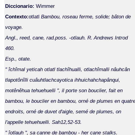
Diccionario:
Wimmer
Contexto:
otlatl
Bambou, roseau ferme, solide; bâton de
voyage.
Angl., reed, cane, rad.poss. -otlauh. R. Andrews Introd
460.
Esp., otate.
" îchîmal yeticah otlatl tlachîhualli, otlachîmalli nâuhcân
tlapotônîlli cuâuhtlachcayotica ihhuichahchapânqui,
motênêhua tehuehuelli ", il porte son bouclier, fait en
bambou, le bouclier en bambou, orné de plumes en quatr
endroits, orné de duvet d'aigle, semé de plumes, on
l'appelle tehuehuelli. Sah12,52-53.
" îotlauh ", sa canne de bambou - her cane stalks.