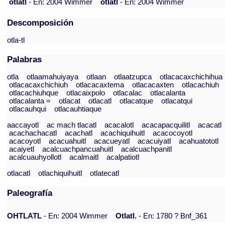
otlatl
- En: 2004 Wimmer
otlatl
- En: 2004 Wimmer
Descomposición
otla-tl
Palabras
otla
otlaamahuiyaya
otlaan
otlaatzupca
otlacacaxchichihua
otlacacaxchichiuh
otlacacaxtema
otlacacaxten
otlacachiuh
otlacachiuhque
otlacaixpolo
otlacalac
otlacalanta
otlacalanta =
otlacat
otlacatl
otlacatque
otlacatqui
otlacauhqui
otlacauhtiaque
aaccayotl
ac mach tlacatl
acacalotl
acacapacquilitl
acacatl
acachachacatl
acachatl
acachiquihuitl
acacocoyotl
acacoyotl
acacuahuitl
acacueyatl
acacuiyatl
acahuatototl
acaiyetl
acalcuachpancuahuitl
acalcuachpanitl
acalcuauhyollotl
acalmaitl
acalpatiotl
otlacatl
otlachiquihuitl
otlatecatl
Paleografía
OHTLATL
- En: 2004 Wimmer
Otlatl.
- En: 1780 ? Bnf_361