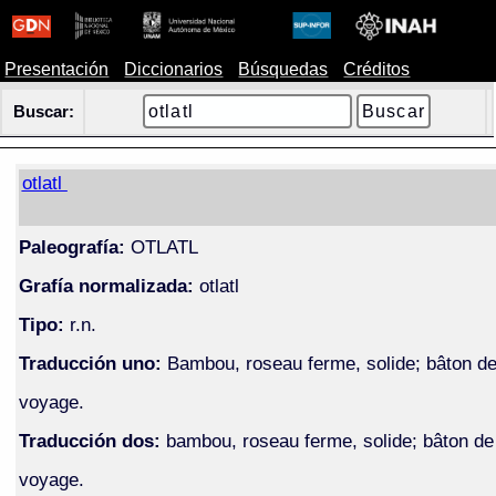
Presentación
Diccionarios
Búsquedas
Créditos
Buscar:
otlatl
Paleografía:
OTLATL
Grafía normalizada:
otlatl
Tipo:
r.n.
Traducción uno:
Bambou, roseau ferme, solide; bâton d
voyage.
Traducción dos:
bambou, roseau ferme, solide; bâton de
voyage.