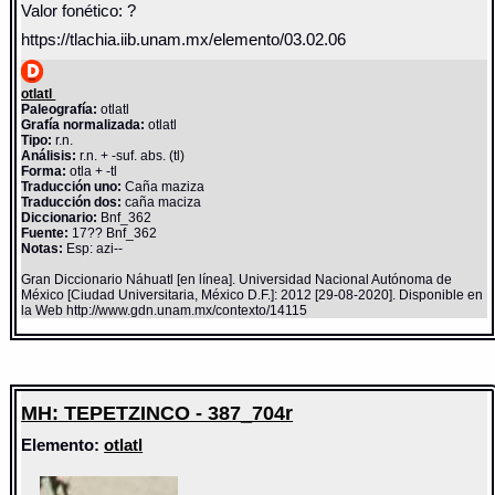
Valor fonético: ?
https://tlachia.iib.unam.mx/elemento/03.02.06
otlatl
Paleografía:
otlatl
Grafía normalizada:
otlatl
Tipo:
r.n.
Análisis:
r.n. + -suf. abs. (tl)
Forma:
otla + -tl
Traducción uno:
Caña maziza
Traducción dos:
caña maciza
Diccionario:
Bnf_362
Fuente:
17?? Bnf_362
Notas:
Esp: azi--
Gran Diccionario Náhuatl [en línea]. Universidad Nacional Autónoma de
México [Ciudad Universitaria, México D.F.]: 2012 [29-08-2020]. Disponible en
la Web http://www.gdn.unam.mx/contexto/14115
MH: TEPETZINCO - 387_704r
Elemento:
otlatl