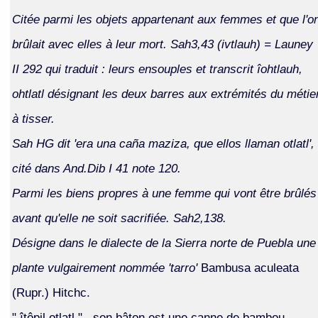
Citée parmi les objets appartenant aux femmes et que l'o
brûlait avec elles à leur mort. Sah3,43 (ivtlauh) = Launey
II 292 qui traduit : leurs ensouples et transcrit îohtlauh,
ohtlatl désignant les deux barres aux extrémités du métie
à tisser.
Sah HG dit 'era una caña maziza, que ellos llaman otlatl',
cité dans And.Dib I 41 note 120.
Parmi les biens propres à une femme qui vont être brûlés
avant qu'elle ne soit sacrifiée. Sah2,138.
Désigne dans le dialecte de la Sierra norte de Puebla une
plante vulgairement nommée 'tarro'
Bambusa aculeata
(Rupr.) Hitchc.
" îtôpil otlatl "., son bâton est une canne de bambou.