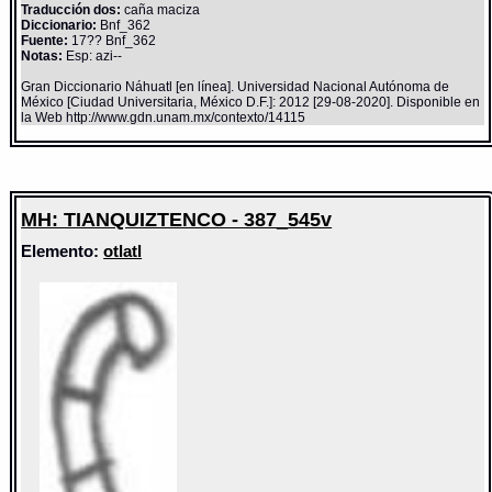
Traducción dos:
caña maciza
Diccionario:
Bnf_362
Fuente:
17?? Bnf_362
Notas:
Esp: azi--
Gran Diccionario Náhuatl [en línea]. Universidad Nacional Autónoma de
México [Ciudad Universitaria, México D.F.]: 2012 [29-08-2020]. Disponible en
la Web http://www.gdn.unam.mx/contexto/14115
MH: TIANQUIZTENCO - 387_545v
Elemento:
otlatl