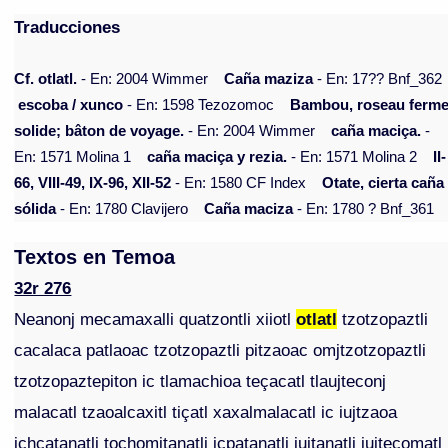
Traducciones
Cf. otlatl.
- En: 2004 Wimmer
Caña maziza
- En: 17?? Bnf_362
escoba / xunco
- En: 1598 Tezozomoc
Bambou, roseau ferme
solide; bâton de voyage.
- En: 2004 Wimmer
caña maciça.
-
En: 1571 Molina 1
caña maciça y rezia.
- En: 1571 Molina 2
II-
66, VIII-49, IX-96, XII-52
- En: 1580 CF Index
Otate, cierta caña
sólida
- En: 1780 Clavijero
Caña maciza
- En: 1780 ? Bnf_361
Textos en Temoa
32r 276
Neanonj mecamaxalli quatzontli xiiotl
otlatl
tzotzopaztli
cacalaca patlaoac tzotzopaztli pitzaoac omjtzotzopaztli
tzotzopaztepiton ic tlamachioa teçacatl tlaujteconj
malacatl tzaoalcaxitl tiçatl xaxalmalacatl ic iujtzaoa
ichcatanatli tochomjtanatli icpatanatli iujtanatlj iujtecomatl