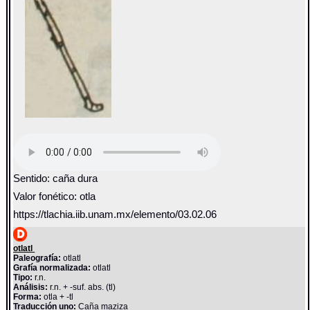
Sentido: caña dura
Valor fonético: otla
https://tlachia.iib.unam.mx/elemento/03.02.06
otlatl
Paleografía:
otlatl
Grafía normalizada:
otlatl
Tipo:
r.n.
Análisis:
r.n. + -suf. abs. (tl)
Forma:
otla + -tl
Traducción uno:
Caña maziza