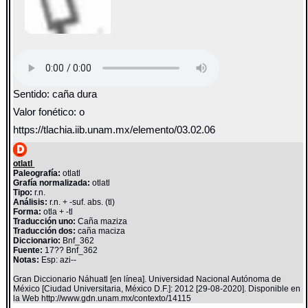
Sentido: caña dura
Valor fonético: o
https://tlachia.iib.unam.mx/elemento/03.02.06
otlatl
Paleografía:
otlatl
Grafía normalizada:
otlatl
Tipo:
r.n.
Análisis:
r.n. + -suf. abs. (tl)
Forma:
otla + -tl
Traducción uno:
Caña maziza
Traducción dos:
caña maciza
Diccionario:
Bnf_362
Fuente:
17?? Bnf_362
Notas:
Esp: azi--
Gran Diccionario Náhuatl [en línea]. Universidad Nacional Autónoma de
México [Ciudad Universitaria, México D.F.]: 2012 [29-08-2020]. Disponible en
la Web http://www.gdn.unam.mx/contexto/14115