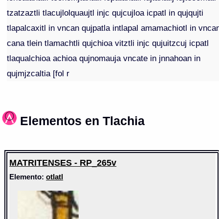
tzatzaztli tlacujlolquaujtl injc qujcujloa icpatl in qujqujti
tlapalcaxitl in vncan qujpatla intlapal amamachiotl in vnca
cana tlein tlamachtli qujchioa vitztli injc qujuitzcuj icpatl
tlaqualchioa achioa qujnomauja vncate in jnnahoan in
qujmjzcaltia [fol r
Elementos en Tlachia
MATRITENSES - RP_265v
Elemento:
otlatl