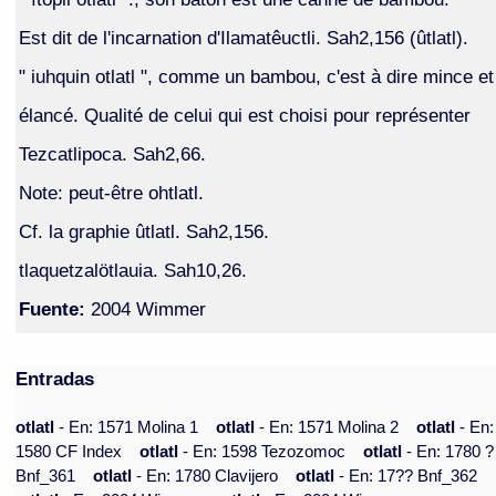
Est dit de l'incarnation d'Ilamatêuctli. Sah2,156 (ûtlatl).
" iuhquin otlatl ", comme un bambou, c'est à dire mince et
élancé. Qualité de celui qui est choisi pour représenter
Tezcatlipoca. Sah2,66.
Note: peut-être ohtlatl.
Cf. la graphie ûtlatl. Sah2,156.
tlaquetzalötlauia. Sah10,26.
Fuente:
2004 Wimmer
Entradas
otlatl
- En: 1571 Molina 1
otlatl
- En: 1571 Molina 2
otlatl
- En:
1580 CF Index
otlatl
- En: 1598 Tezozomoc
otlatl
- En: 1780 ?
Bnf_361
otlatl
- En: 1780 Clavijero
otlatl
- En: 17?? Bnf_362