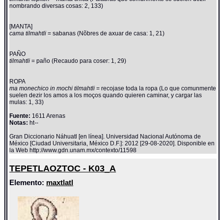
nombrando diversas cosas: 2, 133)
[MANTA]
cama tilmahtli
= sabanas (Nõbres de axuar de casa: 1, 21)
PAÑO
tilmahtli
= paño (Recaudo para coser: 1, 29)
ROPA
ma monechico in mochi tilmahtli
= recojase toda la ropa (Lo que comunmente
suelen dezir los amos a los moços quando quieren caminar, y cargar las
mulas: 1, 33)
Fuente:
1611 Arenas
Notas:
ht--
Gran Diccionario Náhuatl [en línea]. Universidad Nacional Autónoma de
México [Ciudad Universitaria, México D.F.]: 2012 [29-08-2020]. Disponible en
la Web http://www.gdn.unam.mx/contexto/11598
TEPETLAOZTOC - K03_A
Elemento:
maxtlatl