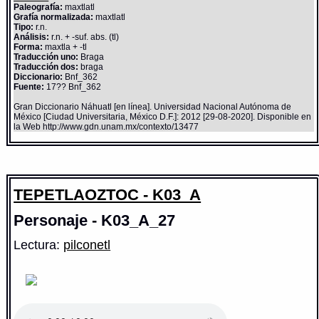
Paleografía:
maxtlatl
Grafía normalizada:
maxtlatl
Tipo:
r.n.
Análisis:
r.n. + -suf. abs. (tl)
Forma:
maxtla + -tl
Traducción uno:
Braga
Traducción dos:
braga
Diccionario:
Bnf_362
Fuente:
17?? Bnf_362
Gran Diccionario Náhuatl [en línea]. Universidad Nacional Autónoma de
México [Ciudad Universitaria, México D.F.]: 2012 [29-08-2020]. Disponible en
la Web http://www.gdn.unam.mx/contexto/13477
TEPETLAOZTOC - K03_A
Personaje - K03_A_27
Lectura:
pilconetl