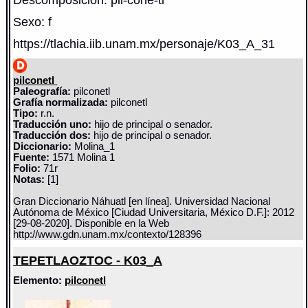
Sexo: f
https://tlachia.iib.unam.mx/personaje/K03_A_31
pilconetl
Paleografía:
pilconetl
Grafía normalizada:
pilconetl
Tipo:
r.n.
Traducción uno:
hijo de principal o senador.
Traducción dos:
hijo de principal o senador.
Diccionario:
Molina_1
Fuente:
1571 Molina 1
Folio:
71r
Notas:
[1]
Gran Diccionario Náhuatl [en línea]. Universidad Nacional
Autónoma de México [Ciudad Universitaria, México D.F.]: 2012
[29-08-2020]. Disponible en la Web
http://www.gdn.unam.mx/contexto/128396
TEPETLAOZTOC - K03_A
Elemento:
pilconetl