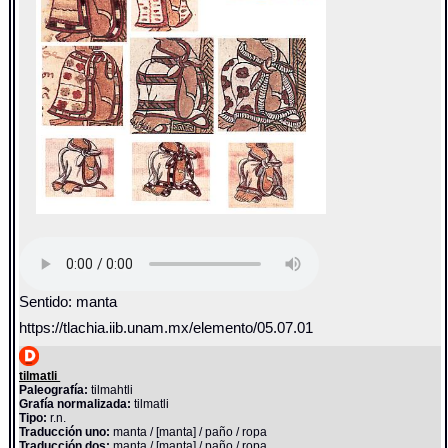
Sentido: manta
https://tlachia.iib.unam.mx/elemento/05.07.01
tilmatli
Paleografía:
tilmahtli
Grafía normalizada:
tilmatli
Tipo:
r.n.
Traducción uno:
manta / [manta] / paño / ropa
Traducción dos:
manta / [manta] / paño / ropa