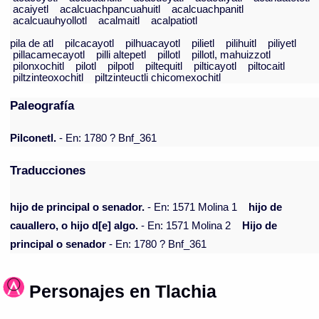
acaiyetl
acalcuachpancuahuitl
acalcuachpanitl
acalcuauhyollotl
acalmaitl
acalpatiotl
pila de atl
pilcacayotl
pilhuacayotl
pilietl
pilihuitl
piliyetl
pillacamecayotl
pilli altepetl
pillotl
pillotl, mahuizzotl
pilonxochitl
pilotl
pilpotl
piltequitl
pilticayotl
piltocaitl
piltzinteoxochitl
piltzinteuctli chicomexochitl
Paleografía
Pilconetl.
- En: 1780 ? Bnf_361
Traducciones
hijo de principal o senador.
- En: 1571 Molina 1
hijo de
cauallero, o hijo d[e] algo.
- En: 1571 Molina 2
Hijo de
principal o senador
- En: 1780 ? Bnf_361
Personajes en Tlachia