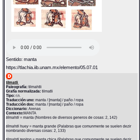
Sentido: manta
https://tlachia.iib.unam.mx/elemento/05.07.01
tilmatli
Paleografía:
tilmahtli
Grafía normalizada:
tilmatli
Tipo:
r.n.
Traducción uno:
manta / [manta] / paño / ropa
Traducción dos:
manta / [manta] / paño / ropa
Diccionario:
Arenas
Contexto:
MANTA
tilmahtli
= manta (Nombres de diversos generos de cosas: 2, 142)
tilmahtli huey
= manta grande (Palabras que comunmente se suelen dezir
nombrando diversas cosas: 2, 133)
tilmahtli tepiton
= manta chica (Palabras que comunmente se suelen dezir