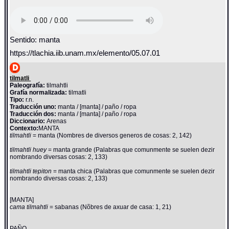
Sentido: manta
https://tlachia.iib.unam.mx/elemento/05.07.01
tilmatli
Paleografía:
tilmahtli
Grafía normalizada:
tilmatli
Tipo:
r.n.
Traducción uno:
manta / [manta] / paño / ropa
Traducción dos:
manta / [manta] / paño / ropa
Diccionario:
Arenas
Contexto:
MANTA
tilmahtli
= manta (Nombres de diversos generos de cosas: 2, 142)
tilmahtli huey
= manta grande (Palabras que comunmente se suelen dezir
nombrando diversas cosas: 2, 133)
tilmahtli tepiton
= manta chica (Palabras que comunmente se suelen dezir
nombrando diversas cosas: 2, 133)
[MANTA]
cama tilmahtli
= sabanas (Nõbres de axuar de casa: 1, 21)
PAÑO