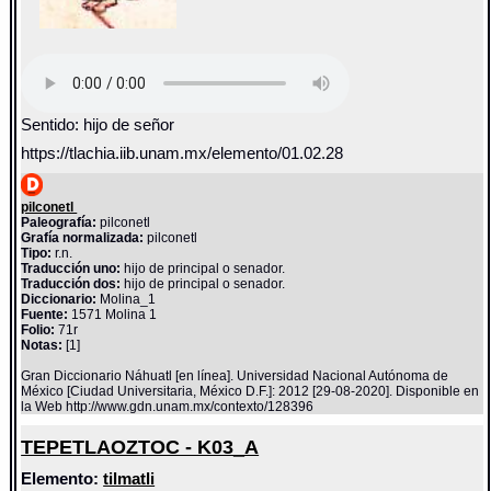
Sentido: hijo de señor
https://tlachia.iib.unam.mx/elemento/01.02.28
pilconetl
Paleografía:
pilconetl
Grafía normalizada:
pilconetl
Tipo:
r.n.
Traducción uno:
hijo de principal o senador.
Traducción dos:
hijo de principal o senador.
Diccionario:
Molina_1
Fuente:
1571 Molina 1
Folio:
71r
Notas:
[1]
Gran Diccionario Náhuatl [en línea]. Universidad Nacional Autónoma de
México [Ciudad Universitaria, México D.F.]: 2012 [29-08-2020]. Disponible en
la Web http://www.gdn.unam.mx/contexto/128396
TEPETLAOZTOC - K03_A
Elemento:
tilmatli