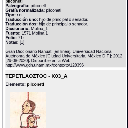
pilconetl
Paleografía:
pilconetl
Grafía normalizada:
pilconetl
Tipo:
r.n.
Traducción uno:
hijo de principal o senador.
Traducción dos:
hijo de principal o senador.
Diccionario:
Molina_1
Fuente:
1571 Molina 1
Folio:
71r
Notas:
[1]
Gran Diccionario Náhuatl [en línea]. Universidad Nacional
Autónoma de México [Ciudad Universitaria, México D.F.]: 2012
[29-08-2020]. Disponible en la Web
http://www.gdn.unam.mx/contexto/128396
TEPETLAOZTOC - K03_A
Elemento:
pilconetl