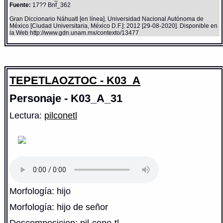
Fuente:
17?? Bnf_362
Gran Diccionario Náhuatl [en línea]. Universidad Nacional Autónoma de
México [Ciudad Universitaria, México D.F.]: 2012 [29-08-2020]. Disponible en
la Web http://www.gdn.unam.mx/contexto/13477
TEPETLAOZTOC - K03_A
Personaje - K03_A_31
Lectura:
pilconetl
Morfología: hijo
Morfología: hijo de señor
Descomposicion: pil-cone-tl