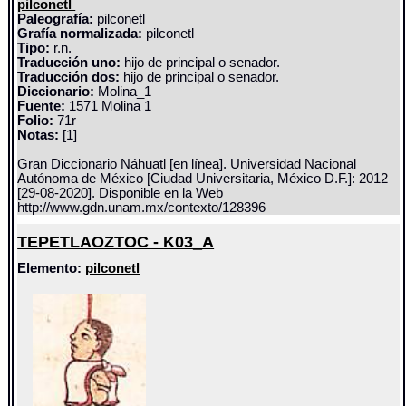
pilconetl
Paleografía:
pilconetl
Grafía normalizada:
pilconetl
Tipo:
r.n.
Traducción uno:
hijo de principal o senador.
Traducción dos:
hijo de principal o senador.
Diccionario:
Molina_1
Fuente:
1571 Molina 1
Folio:
71r
Notas:
[1]
Gran Diccionario Náhuatl [en línea]. Universidad Nacional
Autónoma de México [Ciudad Universitaria, México D.F.]: 2012
[29-08-2020]. Disponible en la Web
http://www.gdn.unam.mx/contexto/128396
TEPETLAOZTOC - K03_A
Elemento:
pilconetl