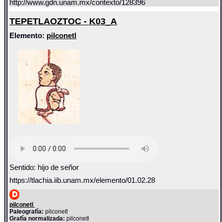
http://www.gdn.unam.mx/contexto/128396
TEPETLAOZTOC - K03_A
Elemento:
pilconetl
Sentido: hijo de señor
https://tlachia.iib.unam.mx/elemento/01.02.28
pilconetl
Paleografía:
pilconetl
Grafía normalizada:
pilconetl