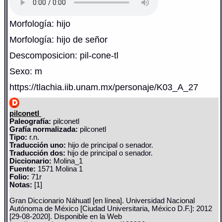
Morfología: hijo
Morfología: hijo de señor
Descomposicion: pil-cone-tl
Sexo: m
https://tlachia.iib.unam.mx/personaje/K03_A_27
pilconetl
Paleografía:
pilconetl
Grafía normalizada:
pilconetl
Tipo:
r.n.
Traducción uno:
hijo de principal o senador.
Traducción dos:
hijo de principal o senador.
Diccionario:
Molina_1
Fuente:
1571 Molina 1
Folio:
71r
Notas:
[1]
Gran Diccionario Náhuatl [en línea]. Universidad Nacional
Autónoma de México [Ciudad Universitaria, México D.F.]: 2012
[29-08-2020]. Disponible en la Web