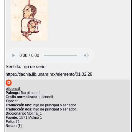
Sentido: hijo de señor
https://tlachia.iib.unam.mx/elemento/01.02.28
pilconetl
Paleografía:
pilconetl
Grafía normalizada:
pilconetl
Tipo:
r.n.
Traducción uno:
hijo de principal o senador.
Traducción dos:
hijo de principal o senador.
Diccionario:
Molina_1
Fuente:
1571 Molina 1
Folio:
71r
Notas:
[1]