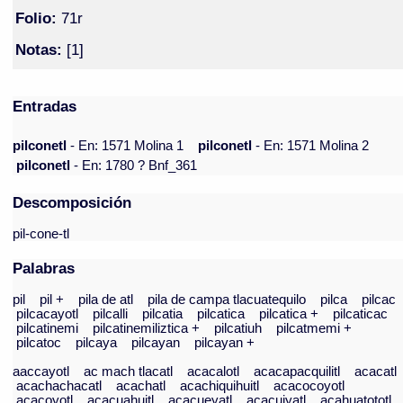
Folio:
71r
Notas:
[1]
Entradas
pilconetl
- En: 1571 Molina 1
pilconetl
- En: 1571 Molina 2
pilconetl
- En: 1780 ? Bnf_361
Descomposición
pil-cone-tl
Palabras
pil
pil +
pila de atl
pila de campa tlacuatequilo
pilca
pilcac
pilcacayotl
pilcalli
pilcatia
pilcatica
pilcatica +
pilcaticac
pilcatinemi
pilcatinemiliztica +
pilcatiuh
pilcatmemi +
pilcatoc
pilcaya
pilcayan
pilcayan +
aaccayotl
ac mach tlacatl
acacalotl
acacapacquilitl
acacatl
acachachacatl
acachatl
acachiquihuitl
acacocoyotl
acacoyotl
acacuahuitl
acacueyatl
acacuiyatl
acahuatototl