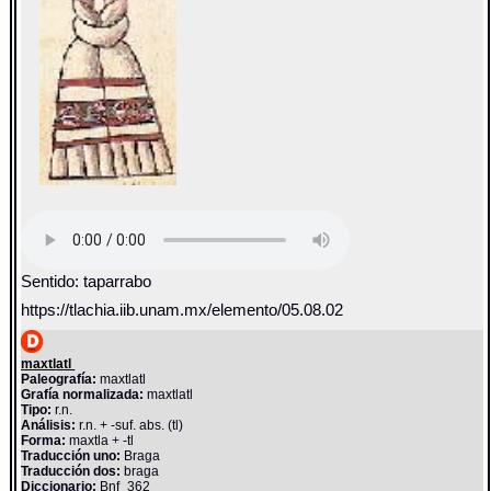
Sentido: taparrabo
https://tlachia.iib.unam.mx/elemento/05.08.02
maxtlatl
Paleografía:
maxtlatl
Grafía normalizada:
maxtlatl
Tipo:
r.n.
Análisis:
r.n. + -suf. abs. (tl)
Forma:
maxtla + -tl
Traducción uno:
Braga
Traducción dos:
braga
Diccionario:
Bnf_362