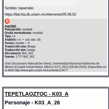
Sentido: taparrabo
https://tlachia.iib.unam.mx/elemento/05.08.02
maxtlatl
Paleografía:
maxtlatl
Grafía normalizada:
maxtlatl
Tipo:
r.n.
Análisis:
r.n. + -suf. abs. (tl)
Forma:
maxtla + -tl
Traducción uno:
Braga
Traducción dos:
braga
Diccionario:
Bnf_362
Fuente:
17?? Bnf_362
Gran Diccionario Náhuatl [en línea]. Universidad Nacional Autónoma de
México [Ciudad Universitaria, México D.F.]: 2012 [29-08-2020]. Disponible en
la Web http://www.gdn.unam.mx/contexto/13477
TEPETLAOZTOC - K03_A
Personaje - K03_A_26