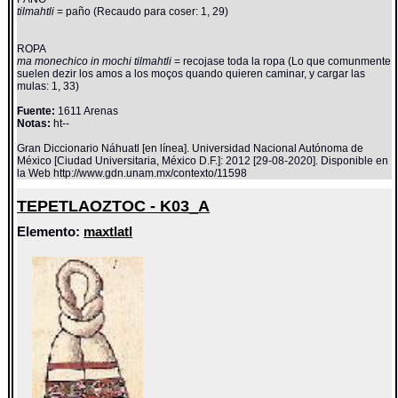
tilmahtli
= paño (Recaudo para coser: 1, 29)
ROPA
ma monechico in mochi tilmahtli
= recojase toda la ropa (Lo que comunmente
suelen dezir los amos a los moços quando quieren caminar, y cargar las
mulas: 1, 33)
Fuente:
1611 Arenas
Notas:
ht--
Gran Diccionario Náhuatl [en línea]. Universidad Nacional Autónoma de
México [Ciudad Universitaria, México D.F.]: 2012 [29-08-2020]. Disponible en
la Web http://www.gdn.unam.mx/contexto/11598
TEPETLAOZTOC - K03_A
Elemento:
maxtlatl