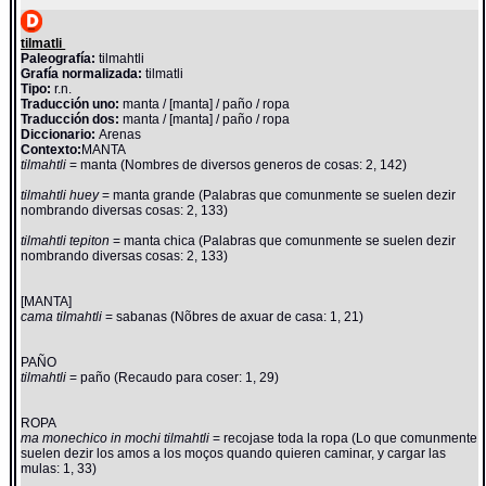
tilmatli
Paleografía:
tilmahtli
Grafía normalizada:
tilmatli
Tipo:
r.n.
Traducción uno:
manta / [manta] / paño / ropa
Traducción dos:
manta / [manta] / paño / ropa
Diccionario:
Arenas
Contexto:
MANTA
tilmahtli
= manta (Nombres de diversos generos de cosas: 2, 142)
tilmahtli huey
= manta grande (Palabras que comunmente se suelen dezir
nombrando diversas cosas: 2, 133)
tilmahtli tepiton
= manta chica (Palabras que comunmente se suelen dezir
nombrando diversas cosas: 2, 133)
[MANTA]
cama tilmahtli
= sabanas (Nõbres de axuar de casa: 1, 21)
PAÑO
tilmahtli
= paño (Recaudo para coser: 1, 29)
ROPA
ma monechico in mochi tilmahtli
= recojase toda la ropa (Lo que comunmente
suelen dezir los amos a los moços quando quieren caminar, y cargar las
mulas: 1, 33)