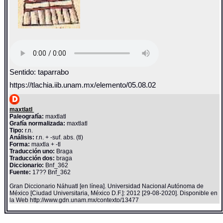
Sentido: taparrabo
https://tlachia.iib.unam.mx/elemento/05.08.02
maxtlatl
Paleografía:
maxtlatl
Grafía normalizada:
maxtlatl
Tipo:
r.n.
Análisis:
r.n. + -suf. abs. (tl)
Forma:
maxtla + -tl
Traducción uno:
Braga
Traducción dos:
braga
Diccionario:
Bnf_362
Fuente:
17?? Bnf_362
Gran Diccionario Náhuatl [en línea]. Universidad Nacional Autónoma de
México [Ciudad Universitaria, México D.F.]: 2012 [29-08-2020]. Disponible en
la Web http://www.gdn.unam.mx/contexto/13477