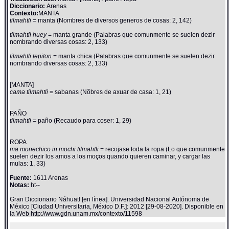
Diccionario:
Arenas
Contexto:
MANTA
tilmahtli
= manta (Nombres de diversos generos de cosas: 2, 142)
tilmahtli huey
= manta grande (Palabras que comunmente se suelen dezir
nombrando diversas cosas: 2, 133)
tilmahtli tepiton
= manta chica (Palabras que comunmente se suelen dezir
nombrando diversas cosas: 2, 133)
[MANTA]
cama tilmahtli
= sabanas (Nõbres de axuar de casa: 1, 21)
PAÑO
tilmahtli
= paño (Recaudo para coser: 1, 29)
ROPA
ma monechico in mochi tilmahtli
= recojase toda la ropa (Lo que comunmente
suelen dezir los amos a los moços quando quieren caminar, y cargar las
mulas: 1, 33)
Fuente:
1611 Arenas
Notas:
ht--
Gran Diccionario Náhuatl [en línea]. Universidad Nacional Autónoma de
México [Ciudad Universitaria, México D.F.]: 2012 [29-08-2020]. Disponible en
la Web http://www.gdn.unam.mx/contexto/11598