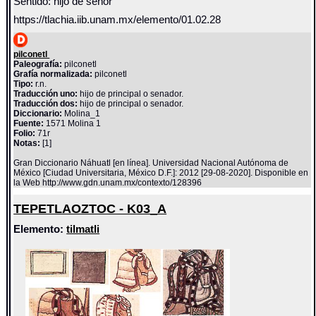
Sentido: hijo de señor
https://tlachia.iib.unam.mx/elemento/01.02.28
pilconetl
Paleografía:
pilconetl
Grafía normalizada:
pilconetl
Tipo:
r.n.
Traducción uno:
hijo de principal o senador.
Traducción dos:
hijo de principal o senador.
Diccionario:
Molina_1
Fuente:
1571 Molina 1
Folio:
71r
Notas:
[1]
Gran Diccionario Náhuatl [en línea]. Universidad Nacional Autónoma de
México [Ciudad Universitaria, México D.F.]: 2012 [29-08-2020]. Disponible en
la Web http://www.gdn.unam.mx/contexto/128396
TEPETLAOZTOC - K03_A
Elemento:
tilmatli