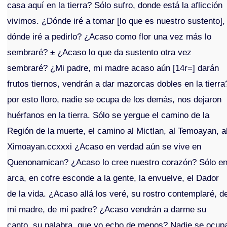
casa aquí en la tierra? Sólo sufro, donde está la aflicción
vivimos. ¿Dónde iré a tomar [lo que es nuestro sustento],
dónde iré a pedirlo? ¿Acaso como flor una vez más lo
sembraré? ± ¿Acaso lo que da sustento otra vez
sembraré? ¿Mi padre, mi madre acaso aún [14r=] darán
frutos tiernos, vendrán a dar mazorcas dobles en la tierra
por esto lloro, nadie se ocupa de los demás, nos dejaron
huérfanos en la tierra. Sólo se yergue el camino de la
Región de la muerte, el camino al Mictlan, al Temoayan, a
Ximoayan.ccxxxi ¿Acaso en verdad aún se vive en
Quenonamican? ¿Acaso lo cree nuestro corazón? Sólo e
arca, en cofre esconde a la gente, la envuelve, el Dador
de la vida. ¿Acaso allá los veré, su rostro contemplaré, d
mi madre, de mi padre? ¿Acaso vendrán a darme su
canto, su palabra, que yo echo de menos? Nadie se ocup