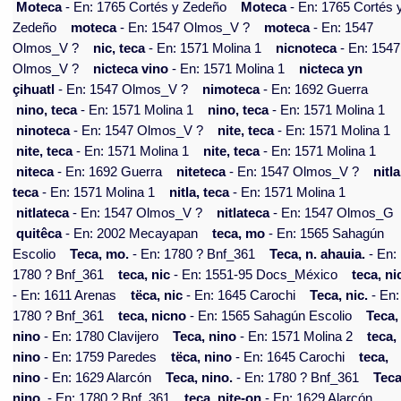
Moteca
- En: 1765 Cortés y Zedeño
Moteca
- En: 1765 Cortés 
Zedeño
moteca
- En: 1547 Olmos_V ?
moteca
- En: 1547
Olmos_V ?
nic, teca
- En: 1571 Molina 1
nicnoteca
- En: 1547
Olmos_V ?
nicteca vino
- En: 1571 Molina 1
nicteca yn
çihuatl
- En: 1547 Olmos_V ?
nimoteca
- En: 1692 Guerra
nino, teca
- En: 1571 Molina 1
nino, teca
- En: 1571 Molina 1
ninoteca
- En: 1547 Olmos_V ?
nite, teca
- En: 1571 Molina 1
nite, teca
- En: 1571 Molina 1
nite, teca
- En: 1571 Molina 1
niteca
- En: 1692 Guerra
niteteca
- En: 1547 Olmos_V ?
nitla
teca
- En: 1571 Molina 1
nitla, teca
- En: 1571 Molina 1
nitlateca
- En: 1547 Olmos_V ?
nitlateca
- En: 1547 Olmos_G
quitêca
- En: 2002 Mecayapan
teca, mo
- En: 1565 Sahagún
Escolio
Teca, mo.
- En: 1780 ? Bnf_361
Teca, n. ahauia.
- En:
1780 ? Bnf_361
teca, nic
- En: 1551-95 Docs_México
teca, ni
- En: 1611 Arenas
tëca, nic
- En: 1645 Carochi
Teca, nic.
- En:
1780 ? Bnf_361
teca, nicno
- En: 1565 Sahagún Escolio
Teca,
nino
- En: 1780 Clavijero
Teca, nino
- En: 1571 Molina 2
teca,
nino
- En: 1759 Paredes
tëca, nino
- En: 1645 Carochi
teca,
nino
- En: 1629 Alarcón
Teca, nino.
- En: 1780 ? Bnf_361
Teca
nino.
- En: 1780 ? Bnf_361
teca, nite-on
- En: 1629 Alarcón