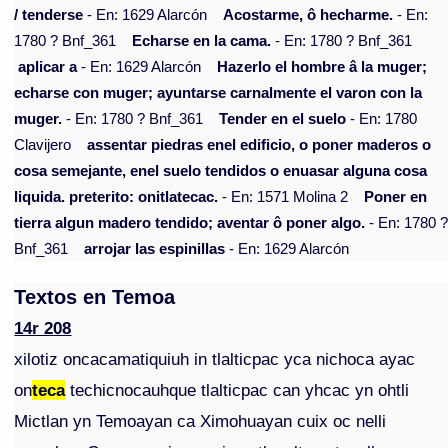
/ tenderse
- En: 1629 Alarcón
Acostarme, ô hecharme.
- En:
1780 ? Bnf_361
Echarse en la cama.
- En: 1780 ? Bnf_361
aplicar a
- En: 1629 Alarcón
Hazerlo el hombre â la muger;
echarse con muger; ayuntarse carnalmente el varon con la
muger.
- En: 1780 ? Bnf_361
Tender en el suelo
- En: 1780
Clavijero
assentar piedras enel edificio, o poner maderos o
cosa semejante, enel suelo tendidos o enuasar alguna cosa
liquida. preterito: onitlatecac.
- En: 1571 Molina 2
Poner en
tierra algun madero tendido; aventar ô poner algo.
- En: 1780 
Bnf_361
arrojar las espinillas
- En: 1629 Alarcón
Textos en Temoa
14r 208
xilotiz oncacamatiquiuh in tlalticpac yca nichoca ayac
on
teca
techicnocauhque tlalticpac can yhcac yn ohtli
Mictlan yn Temoayan ca Ximohuayan cuix oc nelli