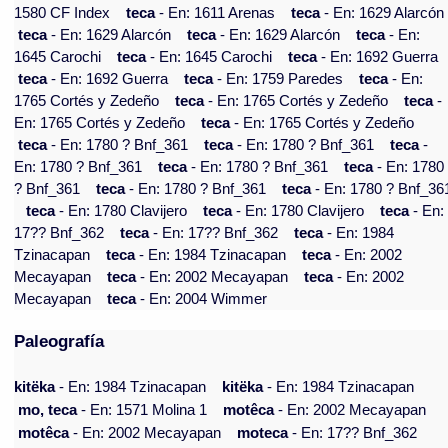
1580 CF Index
teca
- En: 1611 Arenas
teca
- En: 1629 Alarcón
teca
- En: 1629 Alarcón
teca
- En: 1629 Alarcón
teca
- En:
1645 Carochi
teca
- En: 1645 Carochi
teca
- En: 1692 Guerra
teca
- En: 1692 Guerra
teca
- En: 1759 Paredes
teca
- En:
1765 Cortés y Zedeño
teca
- En: 1765 Cortés y Zedeño
teca
-
En: 1765 Cortés y Zedeño
teca
- En: 1765 Cortés y Zedeño
teca
- En: 1780 ? Bnf_361
teca
- En: 1780 ? Bnf_361
teca
-
En: 1780 ? Bnf_361
teca
- En: 1780 ? Bnf_361
teca
- En: 1780
? Bnf_361
teca
- En: 1780 ? Bnf_361
teca
- En: 1780 ? Bnf_36
teca
- En: 1780 Clavijero
teca
- En: 1780 Clavijero
teca
- En:
17?? Bnf_362
teca
- En: 17?? Bnf_362
teca
- En: 1984
Tzinacapan
teca
- En: 1984 Tzinacapan
teca
- En: 2002
Mecayapan
teca
- En: 2002 Mecayapan
teca
- En: 2002
Mecayapan
teca
- En: 2004 Wimmer
Paleografía
kitëka
- En: 1984 Tzinacapan
kitëka
- En: 1984 Tzinacapan
mo, teca
- En: 1571 Molina 1
motêca
- En: 2002 Mecayapan
motêca
- En: 2002 Mecayapan
moteca
- En: 17?? Bnf_362