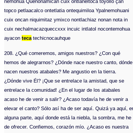
nemohua Quenonamican cuix ontlaneltoca toyollo çan
topco petlaacalco ontetlatia ontequimiloa Ypalnemohuani
cuix oncan niquimitaz ymixco nontlachiaz nonan nota in
cuix nechalmacazqueccxxx incuic intlatol nocontemohua
ayacon
teca
techicnocauhque
208. ¿Qué comeremos, amigos nuestros? ¿Con qué
hemos de alegrarnos? ¿Dónde nace nuestro canto, dónde
nacen nuestros atabales? Me angustio en la tierra.
¿Dónde vive Él? ¡Que se entrelace la amistad, que se
entrelace la comunidad! ¿En el lugar de los atabales
acaso he de venir a salir? ¿Acaso todavía he de venir a
elevar el canto? Sólo así ha de ser aquí. Quizá ya aquí, e
alguna parte, aquí donde está la niebla, la sombra, me he
de ofrecer. Confiemos, corazón mío. ¿Acaso es nuestra