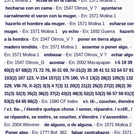
1571 Molina 1
echarse en la cama.
- En: 1571 Molina 1
hecharse con en cama
- En: 1547 Olmos_V ?
ayuntarse
carnalmente el varon con la muger.
- En: 1571 Molina 1
hazerlo el hombre ala muger.
- En: 1571 Molina 1
echarse co
muger.
- En: 1571 Molina 1
yo echo
- En: 1692 Guerra
hazerl
a la hembra
- En: 1547 Olmos_V ?
poner en tierra algun
madero tendido.
- En: 1571 Molina 1
assentar o poner algo.
-
En: 1571 Molina 1
embasar
- En: 1547 Olmos_V ?
echar algo
- En: 1547 Olmos_G
acostar
- En: 2002 Mecayapan
I-5 19 39
60(2) 67 68(2) 71 72 76, III-31 69, IV-31(2) 35 38 41 51 53 54 57 91
103(2) 107 123, V-154 157(2) 175 180, VI-3 13(2) 28(2) 105(3) 132
229, VIII-76, X-2(2) 3(3) 4 7(3) 11 20(2) 21(2) 25(2) 27(2) 28(2) 30
31(3) 32(3) 35(2) 36(2) 37(2) 43(2) 48(3) 52(2) 53(2) 56 57 59 61(3
63(2) 64 65 66(2)
- En: 1580 CF Index
v.t. tê-., coucher, étendre
/ v.t. tla-., / étendre quelque chose. / semer, répandre. / v.réfl., /
se répandre, se mettre, se coucher, s'étendre. / s'assembler.
-
En: 2004 Wimmer
de alguno, o de alguna.
- En: 1571 Molina 2
Poner algo
- En: 17?? Bnf_362
falsar contrahazer.
- En: 1571