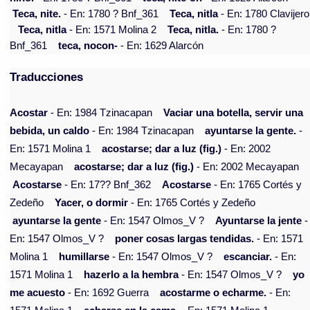
Teca, nite.
- En: 1780 ? Bnf_361
Teca, nitla
- En: 1780 Clavijero
Teca, nitla
- En: 1571 Molina 2
Teca, nitla.
- En: 1780 ?
Bnf_361
teca, nocon-
- En: 1629 Alarcón
Traducciones
Acostar
- En: 1984 Tzinacapan
Vaciar una botella, servir una
bebida, un caldo
- En: 1984 Tzinacapan
ayuntarse la gente.
-
En: 1571 Molina 1
acostarse; dar a luz (fig.)
- En: 2002
Mecayapan
acostarse; dar a luz (fig.)
- En: 2002 Mecayapan
Acostarse
- En: 17?? Bnf_362
Acostarse
- En: 1765 Cortés y
Zedeño
Yacer, o dormir
- En: 1765 Cortés y Zedeño
ayuntarse la gente
- En: 1547 Olmos_V ?
Ayuntarse la jente
-
En: 1547 Olmos_V ?
poner cosas largas tendidas.
- En: 1571
Molina 1
humillarse
- En: 1547 Olmos_V ?
escanciar.
- En:
1571 Molina 1
hazerlo a la hembra
- En: 1547 Olmos_V ?
yo
me acuesto
- En: 1692 Guerra
acostarme o echarme.
- En: