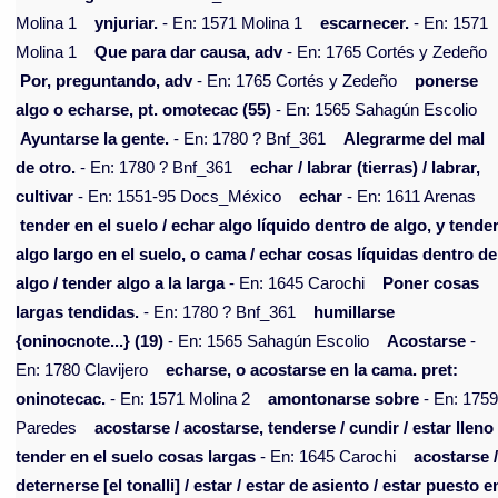
Molina 1
ynjuriar.
- En: 1571 Molina 1
escarnecer.
- En: 1571
Molina 1
Que para dar causa, adv
- En: 1765 Cortés y Zedeño
Por, preguntando, adv
- En: 1765 Cortés y Zedeño
ponerse
algo o echarse, pt. omotecac (55)
- En: 1565 Sahagún Escolio
Ayuntarse la gente.
- En: 1780 ? Bnf_361
Alegrarme del mal
de otro.
- En: 1780 ? Bnf_361
echar / labrar (tierras) / labrar,
cultivar
- En: 1551-95 Docs_México
echar
- En: 1611 Arenas
tender en el suelo / echar algo líquido dentro de algo, y tende
algo largo en el suelo, o cama / echar cosas líquidas dentro de
algo / tender algo a la larga
- En: 1645 Carochi
Poner cosas
largas tendidas.
- En: 1780 ? Bnf_361
humillarse
{oninocnote...} (19)
- En: 1565 Sahagún Escolio
Acostarse
-
En: 1780 Clavijero
echarse, o acostarse en la cama. pret:
oninotecac.
- En: 1571 Molina 2
amontonarse sobre
- En: 175
Paredes
acostarse / acostarse, tenderse / cundir / estar lleno 
tender en el suelo cosas largas
- En: 1645 Carochi
acostarse 
deternerse [el tonalli] / estar / estar de asiento / estar puesto e