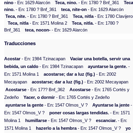
nino
- En: 1629 Alarcón
Teca, nino.
- En: 1780 ? Bnf_361
Teca
nino.
- En: 1780 ? Bnf_361
teca, nite-on
- En: 1629 Alarcón
Teca, nite.
- En: 1780 ? Bnf_361
Teca, nitla
- En: 1780 Clavijero
Teca, nitla
- En: 1571 Molina 2
Teca, nitla.
- En: 1780 ?
Bnf_361
teca, nocon-
- En: 1629 Alarcón
Traducciones
Acostar
- En: 1984 Tzinacapan
Vaciar una botella, servir una
bebida, un caldo
- En: 1984 Tzinacapan
ayuntarse la gente.
-
En: 1571 Molina 1
acostarse; dar a luz (fig.)
- En: 2002
Mecayapan
acostarse; dar a luz (fig.)
- En: 2002 Mecayapan
Acostarse
- En: 17?? Bnf_362
Acostarse
- En: 1765 Cortés y
Zedeño
Yacer, o dormir
- En: 1765 Cortés y Zedeño
ayuntarse la gente
- En: 1547 Olmos_V ?
Ayuntarse la jente
-
En: 1547 Olmos_V ?
poner cosas largas tendidas.
- En: 1571
Molina 1
humillarse
- En: 1547 Olmos_V ?
escanciar.
- En:
1571 Molina 1
hazerlo a la hembra
- En: 1547 Olmos_V ?
yo