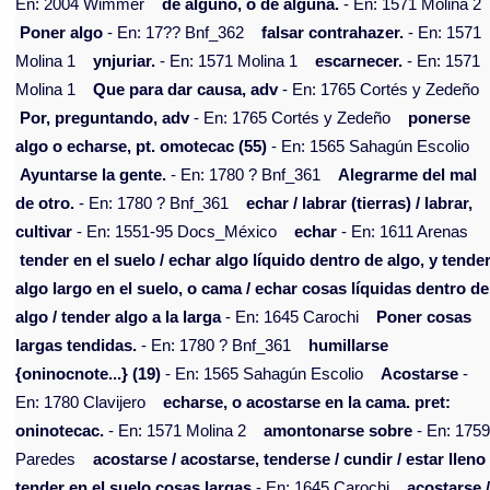
En: 2004 Wimmer
de alguno, o de alguna.
- En: 1571 Molina 2
Poner algo
- En: 17?? Bnf_362
falsar contrahazer.
- En: 1571
Molina 1
ynjuriar.
- En: 1571 Molina 1
escarnecer.
- En: 1571
Molina 1
Que para dar causa, adv
- En: 1765 Cortés y Zedeño
Por, preguntando, adv
- En: 1765 Cortés y Zedeño
ponerse
algo o echarse, pt. omotecac (55)
- En: 1565 Sahagún Escolio
Ayuntarse la gente.
- En: 1780 ? Bnf_361
Alegrarme del mal
de otro.
- En: 1780 ? Bnf_361
echar / labrar (tierras) / labrar,
cultivar
- En: 1551-95 Docs_México
echar
- En: 1611 Arenas
tender en el suelo / echar algo líquido dentro de algo, y tende
algo largo en el suelo, o cama / echar cosas líquidas dentro de
algo / tender algo a la larga
- En: 1645 Carochi
Poner cosas
largas tendidas.
- En: 1780 ? Bnf_361
humillarse
{oninocnote...} (19)
- En: 1565 Sahagún Escolio
Acostarse
-
En: 1780 Clavijero
echarse, o acostarse en la cama. pret:
oninotecac.
- En: 1571 Molina 2
amontonarse sobre
- En: 175
Paredes
acostarse / acostarse, tenderse / cundir / estar lleno 
tender en el suelo cosas largas
- En: 1645 Carochi
acostarse 