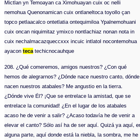
Mictlan yn Temoayan ca Ximohuayan cuix oc nelli
nemohua Quenonamican cuix ontlaneltoca toyollo çan
topco petlaacalco ontetlatia ontequimiloa Ypalnemohuani
cuix oncan niquimitaz ymixco nontlachiaz nonan nota in
cuix nechalmacazqueccxxx incuic intlatol nocontemohua
ayacon
teca
techicnocauhque
208. ¿Qué comeremos, amigos nuestros? ¿Con qué
hemos de alegrarnos? ¿Dónde nace nuestro canto, dónde
nacen nuestros atabales? Me angustio en la tierra.
¿Dónde vive Él? ¡Que se entrelace la amistad, que se
entrelace la comunidad! ¿En el lugar de los atabales
acaso he de venir a salir? ¿Acaso todavía he de venir a
elevar el canto? Sólo así ha de ser aquí. Quizá ya aquí, e
alguna parte, aquí donde está la niebla, la sombra, me he