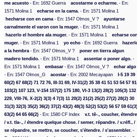
me acuesto
- En: 1692 Guerra
acostarme o echarme.
- En:
1571 Molina 1
echarse en la cama.
- En: 1571 Molina 1
hecharse con en cama
- En: 1547 Olmos_V ?
ayuntarse
carnalmente el varon con la muger.
- En: 1571 Molina 1
hazerlo el hombre ala muger.
- En: 1571 Molina 1
echarse co
muger.
- En: 1571 Molina 1
yo echo
- En: 1692 Guerra
hazerl
a la hembra
- En: 1547 Olmos_V ?
poner en tierra algun
madero tendido.
- En: 1571 Molina 1
assentar o poner algo.
-
En: 1571 Molina 1
embasar
- En: 1547 Olmos_V ?
echar algo
- En: 1547 Olmos_G
acostar
- En: 2002 Mecayapan
I-5 19 39
60(2) 67 68(2) 71 72 76, III-31 69, IV-31(2) 35 38 41 51 53 54 57 91
103(2) 107 123, V-154 157(2) 175 180, VI-3 13(2) 28(2) 105(3) 132
229, VIII-76, X-2(2) 3(3) 4 7(3) 11 20(2) 21(2) 25(2) 27(2) 28(2) 30
31(3) 32(3) 35(2) 36(2) 37(2) 43(2) 48(3) 52(2) 53(2) 56 57 59 61(3
63(2) 64 65 66(2)
- En: 1580 CF Index
v.t. tê-., coucher, étendre
/ v.t. tla-., / étendre quelque chose. / semer, répandre. / v.réfl., /
se répandre, se mettre, se coucher, s'étendre. / s'assembler.
-