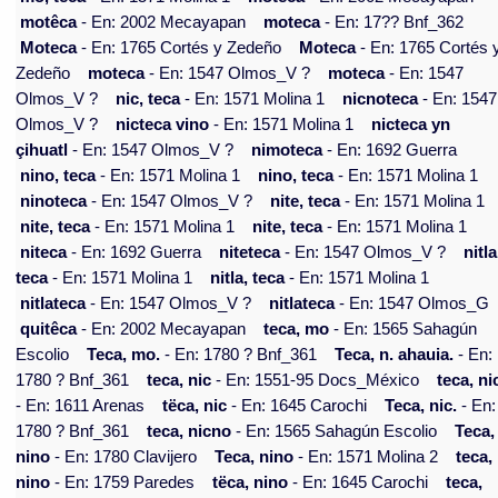
motêca
- En: 2002 Mecayapan
moteca
- En: 17?? Bnf_362
Moteca
- En: 1765 Cortés y Zedeño
Moteca
- En: 1765 Cortés 
Zedeño
moteca
- En: 1547 Olmos_V ?
moteca
- En: 1547
Olmos_V ?
nic, teca
- En: 1571 Molina 1
nicnoteca
- En: 1547
Olmos_V ?
nicteca vino
- En: 1571 Molina 1
nicteca yn
çihuatl
- En: 1547 Olmos_V ?
nimoteca
- En: 1692 Guerra
nino, teca
- En: 1571 Molina 1
nino, teca
- En: 1571 Molina 1
ninoteca
- En: 1547 Olmos_V ?
nite, teca
- En: 1571 Molina 1
nite, teca
- En: 1571 Molina 1
nite, teca
- En: 1571 Molina 1
niteca
- En: 1692 Guerra
niteteca
- En: 1547 Olmos_V ?
nitla
teca
- En: 1571 Molina 1
nitla, teca
- En: 1571 Molina 1
nitlateca
- En: 1547 Olmos_V ?
nitlateca
- En: 1547 Olmos_G
quitêca
- En: 2002 Mecayapan
teca, mo
- En: 1565 Sahagún
Escolio
Teca, mo.
- En: 1780 ? Bnf_361
Teca, n. ahauia.
- En:
1780 ? Bnf_361
teca, nic
- En: 1551-95 Docs_México
teca, ni
- En: 1611 Arenas
tëca, nic
- En: 1645 Carochi
Teca, nic.
- En:
1780 ? Bnf_361
teca, nicno
- En: 1565 Sahagún Escolio
Teca,
nino
- En: 1780 Clavijero
Teca, nino
- En: 1571 Molina 2
teca,
nino
- En: 1759 Paredes
tëca, nino
- En: 1645 Carochi
teca,