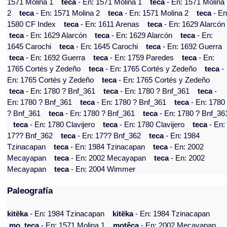
1571 Molina 1
teca
- En: 1571 Molina 1
teca
- En: 1571 Molina
2
teca
- En: 1571 Molina 2
teca
- En: 1571 Molina 2
teca
- En
1580 CF Index
teca
- En: 1611 Arenas
teca
- En: 1629 Alarcón
teca
- En: 1629 Alarcón
teca
- En: 1629 Alarcón
teca
- En:
1645 Carochi
teca
- En: 1645 Carochi
teca
- En: 1692 Guerra
teca
- En: 1692 Guerra
teca
- En: 1759 Paredes
teca
- En:
1765 Cortés y Zedeño
teca
- En: 1765 Cortés y Zedeño
teca
-
En: 1765 Cortés y Zedeño
teca
- En: 1765 Cortés y Zedeño
teca
- En: 1780 ? Bnf_361
teca
- En: 1780 ? Bnf_361
teca
-
En: 1780 ? Bnf_361
teca
- En: 1780 ? Bnf_361
teca
- En: 1780
? Bnf_361
teca
- En: 1780 ? Bnf_361
teca
- En: 1780 ? Bnf_36
teca
- En: 1780 Clavijero
teca
- En: 1780 Clavijero
teca
- En:
17?? Bnf_362
teca
- En: 17?? Bnf_362
teca
- En: 1984
Tzinacapan
teca
- En: 1984 Tzinacapan
teca
- En: 2002
Mecayapan
teca
- En: 2002 Mecayapan
teca
- En: 2002
Mecayapan
teca
- En: 2004 Wimmer
Paleografía
kitëka
- En: 1984 Tzinacapan
kitëka
- En: 1984 Tzinacapan
mo, teca
- En: 1571 Molina 1
motêca
- En: 2002 Mecayapan