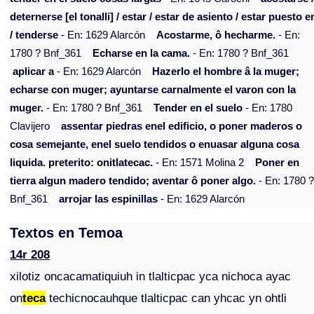
deternerse [el tonalli] / estar / estar de asiento / estar puesto e
/ tenderse
- En: 1629 Alarcón
Acostarme, ô hecharme.
- En:
1780 ? Bnf_361
Echarse en la cama.
- En: 1780 ? Bnf_361
aplicar a
- En: 1629 Alarcón
Hazerlo el hombre â la muger;
echarse con muger; ayuntarse carnalmente el varon con la
muger.
- En: 1780 ? Bnf_361
Tender en el suelo
- En: 1780
Clavijero
assentar piedras enel edificio, o poner maderos o
cosa semejante, enel suelo tendidos o enuasar alguna cosa
liquida. preterito: onitlatecac.
- En: 1571 Molina 2
Poner en
tierra algun madero tendido; aventar ô poner algo.
- En: 1780 
Bnf_361
arrojar las espinillas
- En: 1629 Alarcón
Textos en Temoa
14r 208
xilotiz oncacamatiquiuh in tlalticpac yca nichoca ayac
on
teca
techicnocauhque tlalticpac can yhcac yn ohtli