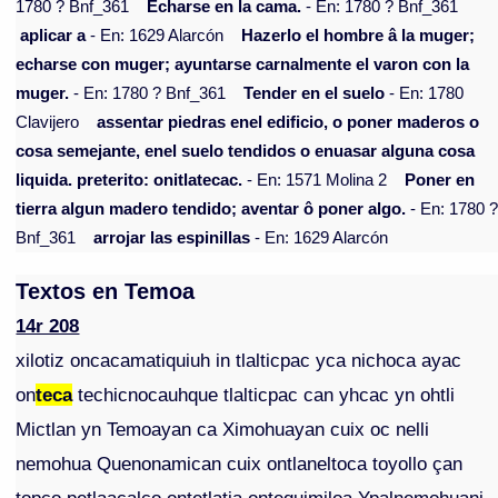
1780 ? Bnf_361
Echarse en la cama.
- En: 1780 ? Bnf_361
aplicar a
- En: 1629 Alarcón
Hazerlo el hombre â la muger;
echarse con muger; ayuntarse carnalmente el varon con la
muger.
- En: 1780 ? Bnf_361
Tender en el suelo
- En: 1780
Clavijero
assentar piedras enel edificio, o poner maderos o
cosa semejante, enel suelo tendidos o enuasar alguna cosa
liquida. preterito: onitlatecac.
- En: 1571 Molina 2
Poner en
tierra algun madero tendido; aventar ô poner algo.
- En: 1780 
Bnf_361
arrojar las espinillas
- En: 1629 Alarcón
Textos en Temoa
14r 208
xilotiz oncacamatiquiuh in tlalticpac yca nichoca ayac
on
teca
techicnocauhque tlalticpac can yhcac yn ohtli
Mictlan yn Temoayan ca Ximohuayan cuix oc nelli
nemohua Quenonamican cuix ontlaneltoca toyollo çan