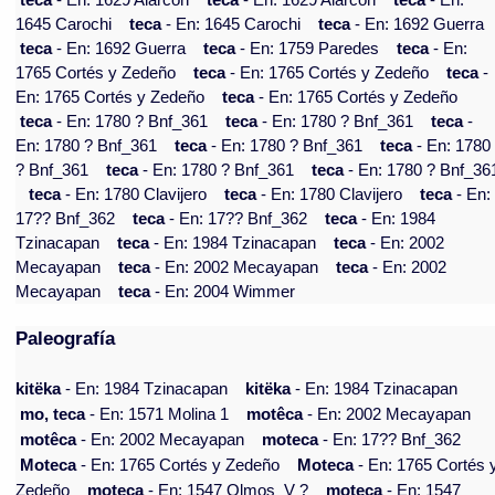
teca
- En: 1629 Alarcón
teca
- En: 1629 Alarcón
teca
- En:
1645 Carochi
teca
- En: 1645 Carochi
teca
- En: 1692 Guerra
teca
- En: 1692 Guerra
teca
- En: 1759 Paredes
teca
- En:
1765 Cortés y Zedeño
teca
- En: 1765 Cortés y Zedeño
teca
-
En: 1765 Cortés y Zedeño
teca
- En: 1765 Cortés y Zedeño
teca
- En: 1780 ? Bnf_361
teca
- En: 1780 ? Bnf_361
teca
-
En: 1780 ? Bnf_361
teca
- En: 1780 ? Bnf_361
teca
- En: 1780
? Bnf_361
teca
- En: 1780 ? Bnf_361
teca
- En: 1780 ? Bnf_36
teca
- En: 1780 Clavijero
teca
- En: 1780 Clavijero
teca
- En:
17?? Bnf_362
teca
- En: 17?? Bnf_362
teca
- En: 1984
Tzinacapan
teca
- En: 1984 Tzinacapan
teca
- En: 2002
Mecayapan
teca
- En: 2002 Mecayapan
teca
- En: 2002
Mecayapan
teca
- En: 2004 Wimmer
Paleografía
kitëka
- En: 1984 Tzinacapan
kitëka
- En: 1984 Tzinacapan
mo, teca
- En: 1571 Molina 1
motêca
- En: 2002 Mecayapan
motêca
- En: 2002 Mecayapan
moteca
- En: 17?? Bnf_362
Moteca
- En: 1765 Cortés y Zedeño
Moteca
- En: 1765 Cortés 
Zedeño
moteca
- En: 1547 Olmos_V ?
moteca
- En: 1547