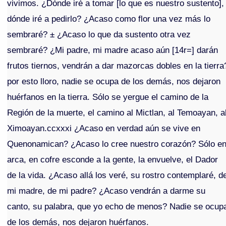
vivimos. ¿Dónde iré a tomar [lo que es nuestro sustento],
dónde iré a pedirlo? ¿Acaso como flor una vez más lo
sembraré? ± ¿Acaso lo que da sustento otra vez
sembraré? ¿Mi padre, mi madre acaso aún [14r=] darán
frutos tiernos, vendrán a dar mazorcas dobles en la tierra
por esto lloro, nadie se ocupa de los demás, nos dejaron
huérfanos en la tierra. Sólo se yergue el camino de la
Región de la muerte, el camino al Mictlan, al Temoayan, a
Ximoayan.ccxxxi ¿Acaso en verdad aún se vive en
Quenonamican? ¿Acaso lo cree nuestro corazón? Sólo e
arca, en cofre esconde a la gente, la envuelve, el Dador
de la vida. ¿Acaso allá los veré, su rostro contemplaré, d
mi madre, de mi padre? ¿Acaso vendrán a darme su
canto, su palabra, que yo echo de menos? Nadie se ocup
de los demás, nos dejaron huérfanos.