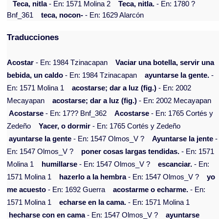
Teca, nitla
- En: 1571 Molina 2
Teca, nitla.
- En: 1780 ?
Bnf_361
teca, nocon-
- En: 1629 Alarcón
Traducciones
Acostar
- En: 1984 Tzinacapan
Vaciar una botella, servir una
bebida, un caldo
- En: 1984 Tzinacapan
ayuntarse la gente.
-
En: 1571 Molina 1
acostarse; dar a luz (fig.)
- En: 2002
Mecayapan
acostarse; dar a luz (fig.)
- En: 2002 Mecayapan
Acostarse
- En: 17?? Bnf_362
Acostarse
- En: 1765 Cortés y
Zedeño
Yacer, o dormir
- En: 1765 Cortés y Zedeño
ayuntarse la gente
- En: 1547 Olmos_V ?
Ayuntarse la jente
-
En: 1547 Olmos_V ?
poner cosas largas tendidas.
- En: 1571
Molina 1
humillarse
- En: 1547 Olmos_V ?
escanciar.
- En:
1571 Molina 1
hazerlo a la hembra
- En: 1547 Olmos_V ?
yo
me acuesto
- En: 1692 Guerra
acostarme o echarme.
- En:
1571 Molina 1
echarse en la cama.
- En: 1571 Molina 1
hecharse con en cama
- En: 1547 Olmos_V ?
ayuntarse