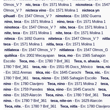
Olmos_V ?
nic, teca
- En: 1571 Molina 1
nicnoteca
- En: 1547
Olmos_V ?
nicteca vino
- En: 1571 Molina 1
nicteca yn
çihuatl
- En: 1547 Olmos_V ?
nimoteca
- En: 1692 Guerra
nino, teca
- En: 1571 Molina 1
nino, teca
- En: 1571 Molina 1
ninoteca
- En: 1547 Olmos_V ?
nite, teca
- En: 1571 Molina 1
nite, teca
- En: 1571 Molina 1
nite, teca
- En: 1571 Molina 1
niteca
- En: 1692 Guerra
niteteca
- En: 1547 Olmos_V ?
nitla
teca
- En: 1571 Molina 1
nitla, teca
- En: 1571 Molina 1
nitlateca
- En: 1547 Olmos_V ?
nitlateca
- En: 1547 Olmos_G
quitêca
- En: 2002 Mecayapan
teca, mo
- En: 1565 Sahagún
Escolio
Teca, mo.
- En: 1780 ? Bnf_361
Teca, n. ahauia.
- En:
1780 ? Bnf_361
teca, nic
- En: 1551-95 Docs_México
teca, ni
- En: 1611 Arenas
tëca, nic
- En: 1645 Carochi
Teca, nic.
- En:
1780 ? Bnf_361
teca, nicno
- En: 1565 Sahagún Escolio
Teca,
nino
- En: 1780 Clavijero
Teca, nino
- En: 1571 Molina 2
teca,
nino
- En: 1759 Paredes
tëca, nino
- En: 1645 Carochi
teca,
nino
- En: 1629 Alarcón
Teca, nino.
- En: 1780 ? Bnf_361
Teca
nino.
- En: 1780 ? Bnf_361
teca, nite-on
- En: 1629 Alarcón
Teca, nite.
- En: 1780 ? Bnf_361
Teca, nitla
- En: 1780 Clavijero