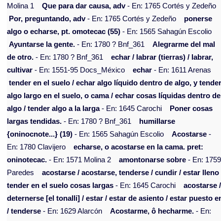
Molina 1
Que para dar causa, adv
- En: 1765 Cortés y Zedeño
Por, preguntando, adv
- En: 1765 Cortés y Zedeño
ponerse
algo o echarse, pt. omotecac (55)
- En: 1565 Sahagún Escolio
Ayuntarse la gente.
- En: 1780 ? Bnf_361
Alegrarme del mal
de otro.
- En: 1780 ? Bnf_361
echar / labrar (tierras) / labrar,
cultivar
- En: 1551-95 Docs_México
echar
- En: 1611 Arenas
tender en el suelo / echar algo líquido dentro de algo, y tende
algo largo en el suelo, o cama / echar cosas líquidas dentro de
algo / tender algo a la larga
- En: 1645 Carochi
Poner cosas
largas tendidas.
- En: 1780 ? Bnf_361
humillarse
{oninocnote...} (19)
- En: 1565 Sahagún Escolio
Acostarse
-
En: 1780 Clavijero
echarse, o acostarse en la cama. pret:
oninotecac.
- En: 1571 Molina 2
amontonarse sobre
- En: 175
Paredes
acostarse / acostarse, tenderse / cundir / estar lleno 
tender en el suelo cosas largas
- En: 1645 Carochi
acostarse 
deternerse [el tonalli] / estar / estar de asiento / estar puesto e
/ tenderse
- En: 1629 Alarcón
Acostarme, ô hecharme.
- En: