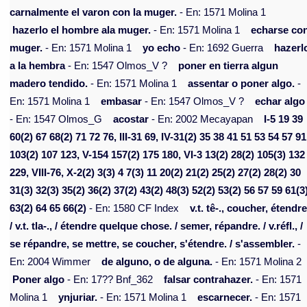
carnalmente el varon con la muger.
- En: 1571 Molina 1
hazerlo el hombre ala muger.
- En: 1571 Molina 1
echarse co
muger.
- En: 1571 Molina 1
yo echo
- En: 1692 Guerra
hazerl
a la hembra
- En: 1547 Olmos_V ?
poner en tierra algun
madero tendido.
- En: 1571 Molina 1
assentar o poner algo.
-
En: 1571 Molina 1
embasar
- En: 1547 Olmos_V ?
echar algo
- En: 1547 Olmos_G
acostar
- En: 2002 Mecayapan
I-5 19 39
60(2) 67 68(2) 71 72 76, III-31 69, IV-31(2) 35 38 41 51 53 54 57 91
103(2) 107 123, V-154 157(2) 175 180, VI-3 13(2) 28(2) 105(3) 132
229, VIII-76, X-2(2) 3(3) 4 7(3) 11 20(2) 21(2) 25(2) 27(2) 28(2) 30
31(3) 32(3) 35(2) 36(2) 37(2) 43(2) 48(3) 52(2) 53(2) 56 57 59 61(3
63(2) 64 65 66(2)
- En: 1580 CF Index
v.t. tê-., coucher, étendre
/ v.t. tla-., / étendre quelque chose. / semer, répandre. / v.réfl., /
se répandre, se mettre, se coucher, s'étendre. / s'assembler.
-
En: 2004 Wimmer
de alguno, o de alguna.
- En: 1571 Molina 2
Poner algo
- En: 17?? Bnf_362
falsar contrahazer.
- En: 1571
Molina 1
ynjuriar.
- En: 1571 Molina 1
escarnecer.
- En: 1571