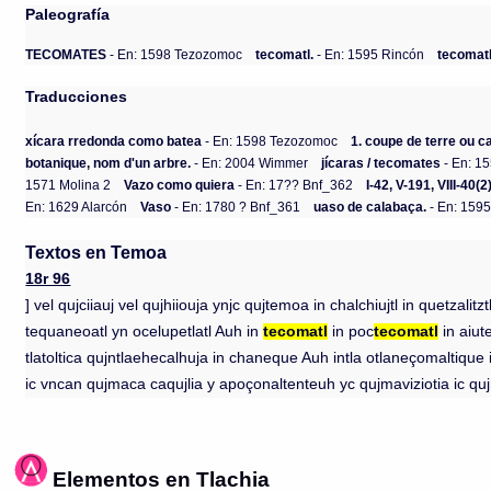
Paleografía
TECOMATES
- En: 1598 Tezozomoc
tecomatl.
- En: 1595 Rincón
tecomatl
Traducciones
xícara rredonda como batea
- En: 1598 Tezozomoc
1. coupe de terre ou ca
botanique, nom d'un arbre.
- En: 2004 Wimmer
jícaras / tecomates
- En: 1
1571 Molina 2
Vazo como quiera
- En: 17?? Bnf_362
I-42, V-191, VIII-40(2
En: 1629 Alarcón
Vaso
- En: 1780 ? Bnf_361
uaso de calabaça.
- En: 159
Textos en Temoa
18r 96
] vel qujciiauj vel qujhiiouja ynjc qujtemoa in chalchiujtl in quetzalitzt
tequaneoatl yn ocelupetlatl Auh in
tecomatl
in poc
tecomatl
in aiute
tlatoltica qujntlaehecalhuja in chaneque Auh intla otlaneçomaltique
ic vncan qujmaca caqujlia y apoçonaltenteuh yc qujmaviziotia ic quj
Elementos en Tlachia