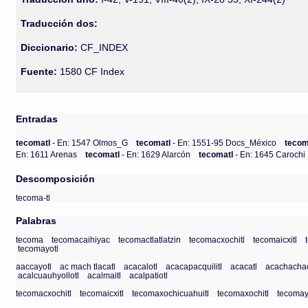
Traducción dos:
Diccionario:
CF_INDEX
Fuente:
1580 CF Index
Entradas
tecomatl
- En: 1547 Olmos_G
tecomatl
- En: 1551-95 Docs_México
tecom
En: 1611 Arenas
tecomatl
- En: 1629 Alarcón
tecomatl
- En: 1645 Carochi
Descomposición
tecoma-tl
Palabras
tecoma
tecomacaihiyac
tecomactlatlatzin
tecomacxochitl
tecomaicxitl
tecomayotl
aaccayotl
ac mach tlacatl
acacalotl
acacapacquilitl
acacatl
acachachac
acalcuauhyollotl
acalmaitl
acalpatiotl
tecomacxochitl
tecomaicxitl
tecomaxochicuahuitl
tecomaxochitl
tecomay