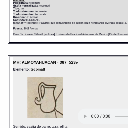
tecomatl
Paleografía:
tecomatl
Grafía normalizada:
tecomatl
Tipo:
r.n.
Traducción uno:
tecomate
Traducción dos:
tecomate
Diccionario:
Arenas
Contexto:
TECOMATE
tecomatl
= tecomate (Palabras que comunmente se suelen dezir nombrando diversas cosas: 2, 
Fuente:
1611 Arenas
Gran Diccionario Náhuatl [en línea]. Universidad Nacional Autónoma de México [Ciudad Univers
MH: ALMOYAHUACAN - 387_523v
Elemento:
tecomatl
Sentido: vasija de barro, taza, ollita