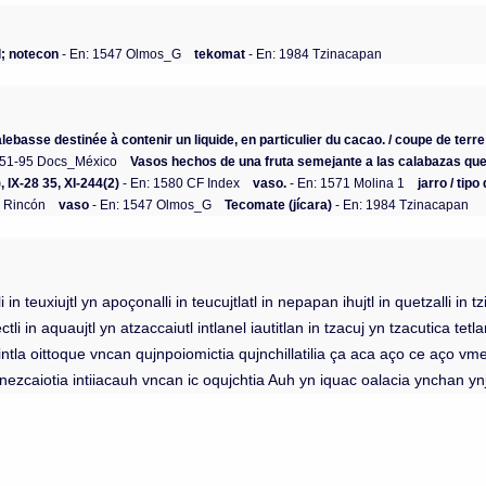
; notecon
- En: 1547 Olmos_G
tekomat
- En: 1984 Tzinacapan
lebasse destinée à contenir un liquide, en particulier du cacao. / coupe de terre
551-95 Docs_México
Vasos hechos de una fruta semejante a las calabazas que
), IX-28 35, XI-244(2)
- En: 1580 CF Index
vaso.
- En: 1571 Molina 1
jarro / tip
5 Rincón
vaso
- En: 1547 Olmos_G
Tecomate (jícara)
- En: 1984 Tzinacapan
li in teuxiujtl yn apoçonalli in teucujtlatl in nepapan ihujtl in quetzalli in 
ctli in aquaujtl yn atzaccaiutl intlanel iautitlan in tzacuj yn tzacutica t
 intla oittoque vncan qujnpoiomictia qujnchillatilia ça aca aço ce aço 
nezcaiotia intiiacauh vncan ic oqujchtia Auh yn iquac oalacia ynchan yn