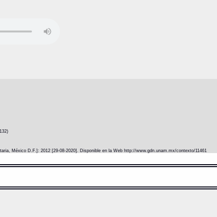
132)
itaria, México D.F.]: 2012 [29-08-2020]. Disponible en la Web http://www.gdn.unam.mx/contexto/11461