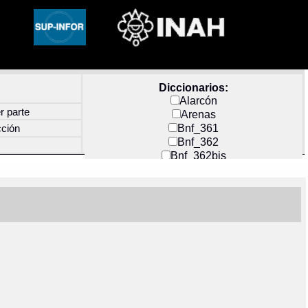
Diccionarios:
Alarcón
r parte
Arenas
Bnf_361
cción
Bnf_362
Bnf_362bis
Carochi
CF_INDEX
Clavijero
Cortés y Zedeño
Docs_México
Durán
Guerra
Mecayapan
Molina_1
Molina_2
Olmos_G