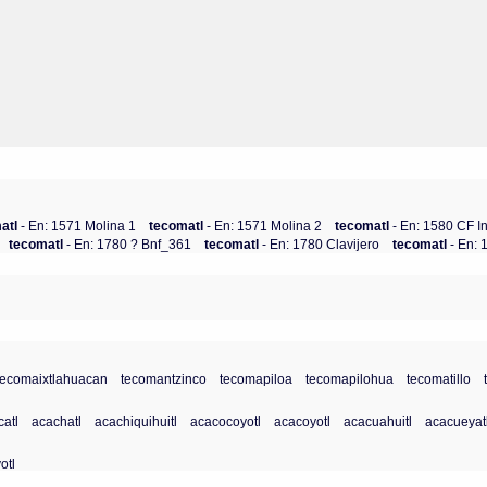
atl
- En: 1571 Molina 1
tecomatl
- En: 1571 Molina 2
tecomatl
- En: 1580 CF I
tecomatl
- En: 1780 ? Bnf_361
tecomatl
- En: 1780 Clavijero
tecomatl
- En:
tecomaixtlahuacan
tecomantzinco
tecomapiloa
tecomapilohua
tecomatillo
atl
acachatl
acachiquihuitl
acacocoyotl
acacoyotl
acacuahuitl
acacueyat
otl