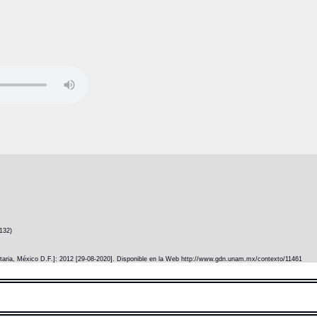
132)
itaria, México D.F.]: 2012 [29-08-2020]. Disponible en la Web http://www.gdn.unam.mx/contexto/11461