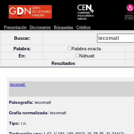
Presentación
Diccionarios
Búsquedas
Créditos
Buscar:
Palabra:
Palabra exacta
En:
Náhuatl
Resultados
tecomatl
Paleografía:
tecomatl
Grafía normalizada:
tecomatl
Tipo:
r.n.
Traducción uno:
I-42, V-191, VIII-40(2), IX-28 35, XI-244(2)