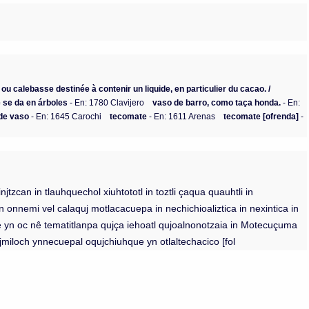
 ou calebasse destinée à contenir un liquide, en particulier du cacao. /
 se da en árboles
- En: 1780 Clavijero
vaso de barro, como taça honda.
- En:
o de vaso
- En: 1645 Carochi
tecomate
- En: 1611 Arenas
tecomate [ofrenda]
-
tzinjtzcan in tlauhquechol xiuhtototl in toztli çaqua quauhtli in
etlan onnemi vel calaquj motlacacuepa in nechichioaliztica in nexintica in
vme yn oc nê tematitlanpa qujça iehoatl qujoalnonotzaia in Motecuçuma
jmiloch ynnecuepal oqujchiuhque yn otlaltechacico [fol