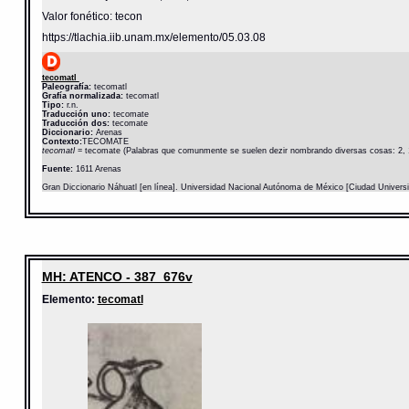
Valor fonético: tecon
https://tlachia.iib.unam.mx/elemento/05.03.08
tecomatl
Paleografía:
tecomatl
Grafía normalizada:
tecomatl
Tipo:
r.n.
Traducción uno:
tecomate
Traducción dos:
tecomate
Diccionario:
Arenas
Contexto:
TECOMATE
tecomatl
= tecomate (Palabras que comunmente se suelen dezir nombrando diversas cosas: 2, 
Fuente:
1611 Arenas
Gran Diccionario Náhuatl [en línea]. Universidad Nacional Autónoma de México [Ciudad Univers
MH: ATENCO - 387_676v
Elemento:
tecomatl