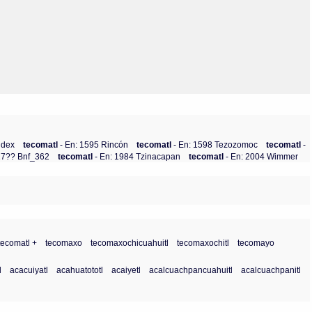
Olmos_V
Paredes
Rincón
Sahagún Escolio
Tezozomoc
Tzinacapan
Wimmer
ndex
tecomatl
- En: 1595 Rincón
tecomatl
- En: 1598 Tezozomoc
tecomatl
-
 17?? Bnf_362
tecomatl
- En: 1984 Tzinacapan
tecomatl
- En: 2004 Wimmer
tecomatl +
tecomaxo
tecomaxochicuahuitl
tecomaxochitl
tecomayo
l
acacuiyatl
acahuatototl
acaiyetl
acalcuachpancuahuitl
acalcuachpanitl