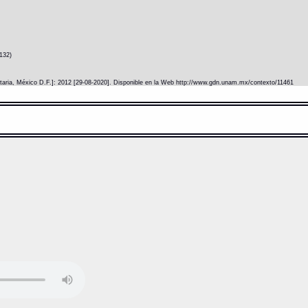
132)
itaria, México D.F.]: 2012 [29-08-2020]. Disponible en la Web http://www.gdn.unam.mx/contexto/11461