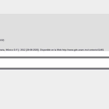
132)
itaria, México D.F.]: 2012 [29-08-2020]. Disponible en la Web http://www.gdn.unam.mx/contexto/11461