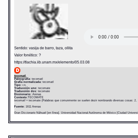
Sentido: vasija de barro, taza, ollita
Valor fonético: ?
https://tlachia.iib.unam.mx/elemento/05.03.08
tecomatl
Paleografía:
tecomatl
Grafía normalizada:
tecomatl
Tipo:
r.n.
Traducción uno:
tecomate
Traducción dos:
tecomate
Diccionario:
Arenas
Contexto:
TECOMATE
tecomatl
= tecomate (Palabras que comunmente se suelen dezir nombrando diversas cosas: 2, 
Fuente:
1611 Arenas
Gran Diccionario Náhuatl [en línea]. Universidad Nacional Autónoma de México [Ciudad Univers