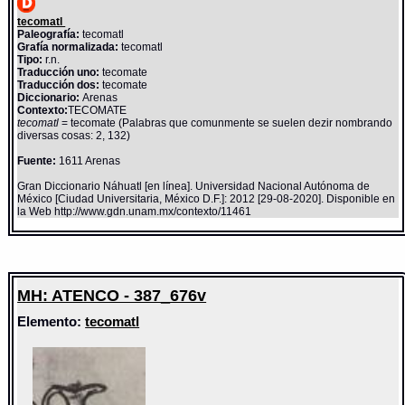
tecomatl
Paleografía:
tecomatl
Grafía normalizada:
tecomatl
Tipo:
r.n.
Traducción uno:
tecomate
Traducción dos:
tecomate
Diccionario:
Arenas
Contexto:
TECOMATE
tecomatl
= tecomate (Palabras que comunmente se suelen dezir nombrando
diversas cosas: 2, 132)
Fuente:
1611 Arenas
Gran Diccionario Náhuatl [en línea]. Universidad Nacional Autónoma de
México [Ciudad Universitaria, México D.F.]: 2012 [29-08-2020]. Disponible en
la Web http://www.gdn.unam.mx/contexto/11461
MH: ATENCO - 387_676v
Elemento:
tecomatl