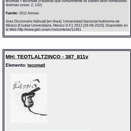
tecomatl
= tecomate (Palabras que comunmente se suelen dezir nombrando
diversas cosas: 2, 132)
Fuente:
1611 Arenas
Gran Diccionario Náhuatl [en línea]. Universidad Nacional Autónoma de
México [Ciudad Universitaria, México D.F.]: 2012 [29-08-2020]. Disponible en
la Web http://www.gdn.unam.mx/contexto/11461
MH: TEOTLALTZINCO - 387_811v
Elemento:
tecomatl