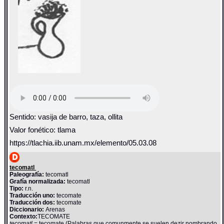
Sentido: vasija de barro, taza, ollita
Valor fonético: tlama
https://tlachia.iib.unam.mx/elemento/05.03.08
tecomatl
Paleografía:
tecomatl
Grafía normalizada:
tecomatl
Tipo:
r.n.
Traducción uno:
tecomate
Traducción dos:
tecomate
Diccionario:
Arenas
Contexto:
TECOMATE
tecomatl
= tecomate (Palabras que comunmente se suelen dezir nombrando