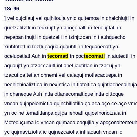
18r 96
] vel qujciiauj vel qujhiiouja ynjc qujtemoa in chalchiujtl in
quetzalitztli in teuxiujtl yn apoçonalli in teucujtlatl in
nepapan ihujtl in quetzalli in tzinjtzcan in tlauhquechol
xiuhtototl in toztli çaqua quauhtli in tequaneoatl yn
ocelupetlatl Auh in
tecomatl
in poc
tecomatl
in aiutectli in
aquaujtl yn atzaccaiutl intlanel iautitlan in tzacuj yn
tzacutica tetlan onnemi vel calaquj motlacacuepa in
nechichioaliztica in nexintica in tlatoltica qujntlaehecalhuj
in chaneque Auh intla otlaneçomaltique intla oittoque
vncan qujnpoiomictia qujnchillatilia ça aca aço ce aço vm
yn oc nê tematitlanpa qujça iehoatl qujoalnonotzaia in
Motecuçuma ic vncan qujmaca caqujlia y apoçonaltenteu
yc qujmaviziotia ic qujnezcaiotia intiiacauh vncan ic