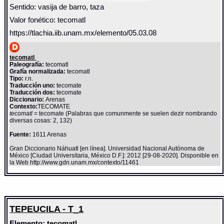
Sentido: vasija de barro, taza
Valor fonético: tecomatl
https://tlachia.iib.unam.mx/elemento/05.03.08
tecomatl
Paleografía:
tecomatl
Grafía normalizada:
tecomatl
Tipo:
r.n.
Traducción uno:
tecomate
Traducción dos:
tecomate
Diccionario:
Arenas
Contexto:
TECOMATE
tecomatl
= tecomate (Palabras que comunmente se suelen dezir nombrando
diversas cosas: 2, 132)
Fuente:
1611 Arenas
Gran Diccionario Náhuatl [en línea]. Universidad Nacional Autónoma de
México [Ciudad Universitaria, México D.F.]: 2012 [29-08-2020]. Disponible en
la Web http://www.gdn.unam.mx/contexto/11461
TEPEUCILA - T_1
Elemento:
tecomatl