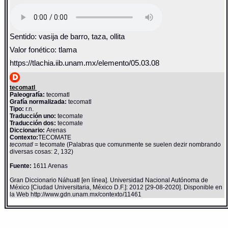
Sentido: vasija de barro, taza, ollita
Valor fonético: tlama
https://tlachia.iib.unam.mx/elemento/05.03.08
tecomatl
Paleografía:
tecomatl
Grafía normalizada:
tecomatl
Tipo:
r.n.
Traducción uno:
tecomate
Traducción dos:
tecomate
Diccionario:
Arenas
Contexto:
TECOMATE
tecomatl
= tecomate (Palabras que comunmente se suelen dezir nombrando
diversas cosas: 2, 132)
Fuente:
1611 Arenas
Gran Diccionario Náhuatl [en línea]. Universidad Nacional Autónoma de
México [Ciudad Universitaria, México D.F.]: 2012 [29-08-2020]. Disponible en
la Web http://www.gdn.unam.mx/contexto/11461