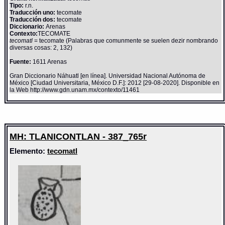
Tipo:
r.n.
Traducción uno:
tecomate
Traducción dos:
tecomate
Diccionario:
Arenas
Contexto:
TECOMATE
tecomatl
= tecomate (Palabras que comunmente se suelen dezir nombrando
diversas cosas: 2, 132)
Fuente:
1611 Arenas
Gran Diccionario Náhuatl [en línea]. Universidad Nacional Autónoma de
México [Ciudad Universitaria, México D.F.]: 2012 [29-08-2020]. Disponible en
la Web http://www.gdn.unam.mx/contexto/11461
MH: TLANICONTLAN - 387_765r
Elemento:
tecomatl