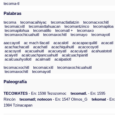
tecoma-tl
Palabras
tecoma
tecomacaihiyac
tecomactlatlatzin
tecomacxochitl
tecomaicxitl
tecomaixtlahuacan
tecomantzinco
tecomapiloa
tecomapilohua
tecomatillo
tecomatl +
tecomaxo
tecomaxochicuahuitl
tecomaxochitl
tecomayo
tecomayotl
aaccayotl
ac mach tlacatl
acacalotl
acacapacquilitl
acacatl
acachachacatl
acachatl
acachiquihuitl
acacocoyotl
acacoyotl
acacuahuitl
acacueyatl
acacuiyatl
acahuatototl
acaiyetl
acalcuachpancuahuitl
acalcuachpanitl
acalcuauhyollotl
acalmaitl
acalpatiotl
tecomacxochitl
tecomaicxitl
tecomaxochicuahuitl
tecomaxochitl
tecomayotl
Paleografía
TECOMATES
- En: 1598 Tezozomoc
tecomatl.
- En: 1595
Rincón
tecomatl; notecon
- En: 1547 Olmos_G
tekomat
- En
1984 Tzinacapan