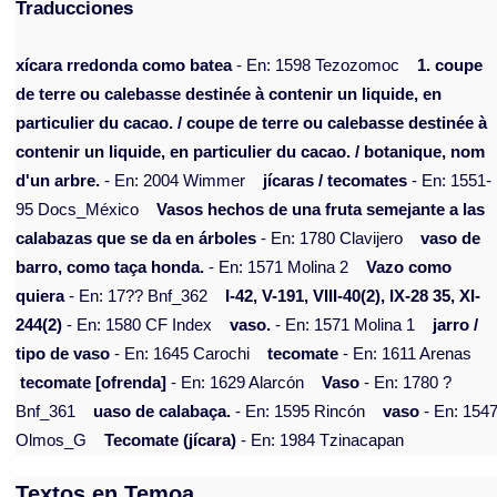
Traducciones
xícara rredonda como batea
- En: 1598 Tezozomoc
1. coupe
de terre ou calebasse destinée à contenir un liquide, en
particulier du cacao. / coupe de terre ou calebasse destinée à
contenir un liquide, en particulier du cacao. / botanique, nom
d'un arbre.
- En: 2004 Wimmer
jícaras / tecomates
- En: 1551-
95 Docs_México
Vasos hechos de una fruta semejante a las
calabazas que se da en árboles
- En: 1780 Clavijero
vaso de
barro, como taça honda.
- En: 1571 Molina 2
Vazo como
quiera
- En: 17?? Bnf_362
I-42, V-191, VIII-40(2), IX-28 35, XI-
244(2)
- En: 1580 CF Index
vaso.
- En: 1571 Molina 1
jarro /
tipo de vaso
- En: 1645 Carochi
tecomate
- En: 1611 Arenas
tecomate [ofrenda]
- En: 1629 Alarcón
Vaso
- En: 1780 ?
Bnf_361
uaso de calabaça.
- En: 1595 Rincón
vaso
- En: 154
Olmos_G
Tecomate (jícara)
- En: 1984 Tzinacapan
Textos en Temoa