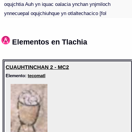
oqujchtia Auh yn iquac oalacia ynchan ynjmiloch
ynnecuepal oqujchiuhque yn otlaltechacico [fol
Elementos en Tlachia
CUAUHTINCHAN 2 - MC2
Elemento:
tecomatl