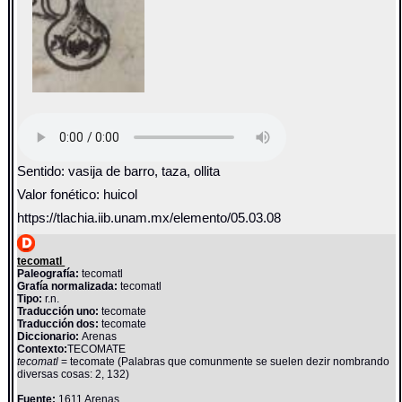
Sentido: vasija de barro, taza, ollita
Valor fonético: huicol
https://tlachia.iib.unam.mx/elemento/05.03.08
tecomatl
Paleografía:
tecomatl
Grafía normalizada:
tecomatl
Tipo:
r.n.
Traducción uno:
tecomate
Traducción dos:
tecomate
Diccionario:
Arenas
Contexto:
TECOMATE
tecomatl
= tecomate (Palabras que comunmente se suelen dezir nombrando
diversas cosas: 2, 132)
Fuente:
1611 Arenas