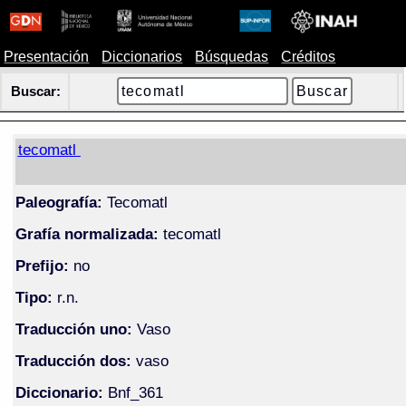
Presentación
Diccionarios
Búsquedas
Créditos
Buscar:
tecomatl
Paleografía:
Tecomatl
Grafía normalizada:
tecomatl
Prefijo:
no
Tipo:
r.n.
Traducción uno:
Vaso
Traducción dos:
vaso
Diccionario:
Bnf_361