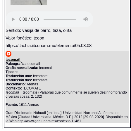
Sentido: vasija de barro, taza, ollita
Valor fonético: tecon
https://tlachia.iib.unam.mx/elemento/05.03.08
tecomatl
Paleografía:
tecomatl
Grafía normalizada:
tecomatl
Tipo:
r.n.
Traducción uno:
tecomate
Traducción dos:
tecomate
Diccionario:
Arenas
Contexto:
TECOMATE
tecomatl
= tecomate (Palabras que comunmente se suelen dezir nombrando
diversas cosas: 2, 132)
Fuente:
1611 Arenas
Gran Diccionario Náhuatl [en línea]. Universidad Nacional Autónoma de
México [Ciudad Universitaria, México D.F.]: 2012 [29-08-2020]. Disponible en
la Web http://www.gdn.unam.mx/contexto/11461