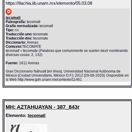
https://tlachia.iib.unam.mx/elemento/05.03.08
tecomatl
Paleografía:
tecomatl
Grafía normalizada:
tecomatl
Tipo:
r.n.
Traducción uno:
tecomate
Traducción dos:
tecomate
Diccionario:
Arenas
Contexto:
TECOMATE
tecomatl
= tecomate (Palabras que comunmente se suelen dezir nombrando
diversas cosas: 2, 132)
Fuente:
1611 Arenas
Gran Diccionario Náhuatl [en línea]. Universidad Nacional Autónoma de
México [Ciudad Universitaria, México D.F.]: 2012 [29-08-2020]. Disponible en
la Web http://www.gdn.unam.mx/contexto/11461
MH: AZTAHUAYAN - 387_843r
Elemento:
tecomatl