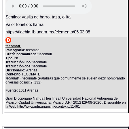
Sentido: vasija de barro, taza, ollita
Valor fonético: tlama
https://tlachia.iib.unam.mx/elemento/05.03.08
tecomatl
Paleografía:
tecomatl
Grafía normalizada:
tecomatl
Tipo:
r.n.
Traducción uno:
tecomate
Traducción dos:
tecomate
Diccionario:
Arenas
Contexto:
TECOMATE
tecomatl
= tecomate (Palabras que comunmente se suelen dezir nombrando
diversas cosas: 2, 132)
Fuente:
1611 Arenas
Gran Diccionario Náhuatl [en línea]. Universidad Nacional Autónoma de
México [Ciudad Universitaria, México D.F.]: 2012 [29-08-2020]. Disponible en
la Web http://www.gdn.unam.mx/contexto/11461