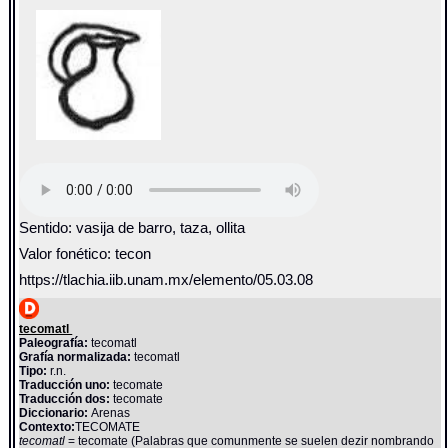
Sentido: vasija de barro, taza, ollita
Valor fonético: tecon
https://tlachia.iib.unam.mx/elemento/05.03.08
tecomatl
Paleografía:
tecomatl
Grafía normalizada:
tecomatl
Tipo:
r.n.
Traducción uno:
tecomate
Traducción dos:
tecomate
Diccionario:
Arenas
Contexto:
TECOMATE
tecomatl
= tecomate (Palabras que comunmente se suelen dezir nombrando