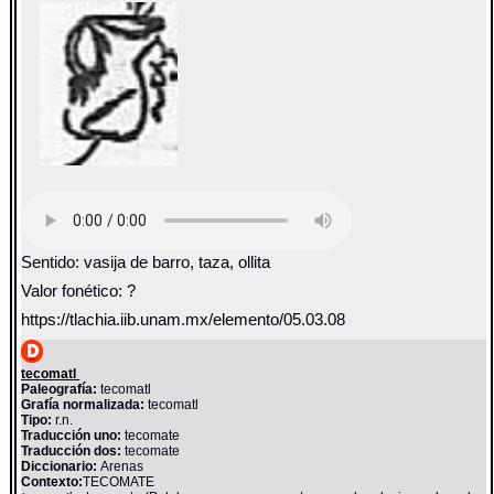
Sentido: vasija de barro, taza, ollita
Valor fonético: ?
https://tlachia.iib.unam.mx/elemento/05.03.08
tecomatl
Paleografía:
tecomatl
Grafía normalizada:
tecomatl
Tipo:
r.n.
Traducción uno:
tecomate
Traducción dos:
tecomate
Diccionario:
Arenas
Contexto:
TECOMATE