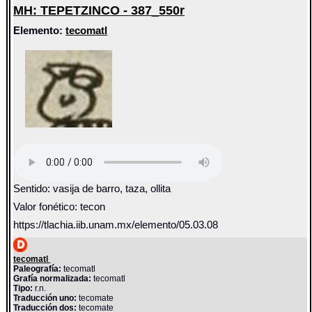
MH: TEPETZINCO - 387_550r
Elemento:
tecomatl
Sentido: vasija de barro, taza, ollita
Valor fonético: tecon
https://tlachia.iib.unam.mx/elemento/05.03.08
tecomatl
Paleografía:
tecomatl
Grafía normalizada:
tecomatl
Tipo:
r.n.
Traducción uno:
tecomate
Traducción dos:
tecomate