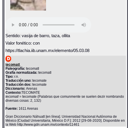
Sentido: vasija de barro, taza, ollita
Valor fonético: con
https://tlachia.iib.unam.mx/elemento/05.03.08
tecomatl
Paleografía:
tecomatl
Grafía normalizada:
tecomatl
Tipo:
r.n.
Traducción uno:
tecomate
Traducción dos:
tecomate
Diccionario:
Arenas
Contexto:
TECOMATE
tecomatl
= tecomate (Palabras que comunmente se suelen dezir nombrando
diversas cosas: 2, 132)
Fuente:
1611 Arenas
Gran Diccionario Náhuatl [en línea]. Universidad Nacional Autónoma de
México [Ciudad Universitaria, México D.F.]: 2012 [29-08-2020]. Disponible en
la Web http://www.gdn.unam.mx/contexto/11461