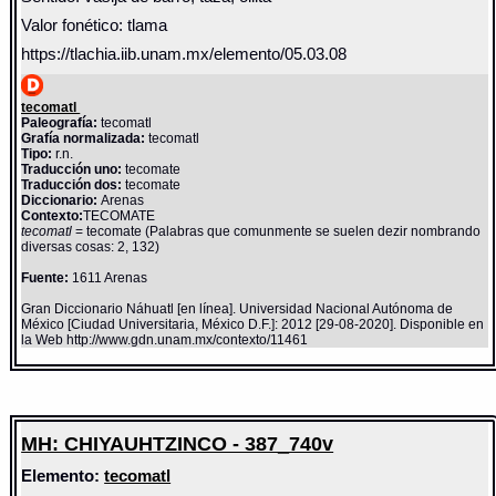
Valor fonético: tlama
https://tlachia.iib.unam.mx/elemento/05.03.08
tecomatl
Paleografía:
tecomatl
Grafía normalizada:
tecomatl
Tipo:
r.n.
Traducción uno:
tecomate
Traducción dos:
tecomate
Diccionario:
Arenas
Contexto:
TECOMATE
tecomatl
= tecomate (Palabras que comunmente se suelen dezir nombrando
diversas cosas: 2, 132)
Fuente:
1611 Arenas
Gran Diccionario Náhuatl [en línea]. Universidad Nacional Autónoma de
México [Ciudad Universitaria, México D.F.]: 2012 [29-08-2020]. Disponible en
la Web http://www.gdn.unam.mx/contexto/11461
MH: CHIYAUHTZINCO - 387_740v
Elemento:
tecomatl