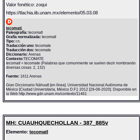
Valor fonético: zoqui
https://tlachia.iib.unam.mx/elemento/05.03.08
tecomatl
Paleografía:
tecomatl
Grafía normalizada:
tecomatl
Tipo:
r.n.
Traducción uno:
tecomate
Traducción dos:
tecomate
Diccionario:
Arenas
Contexto:
TECOMATE
tecomatl
= tecomate (Palabras que comunmente se suelen dezir nombrando
diversas cosas: 2, 132)
Fuente:
1611 Arenas
Gran Diccionario Náhuatl [en línea]. Universidad Nacional Autónoma de
México [Ciudad Universitaria, México D.F.]: 2012 [29-08-2020]. Disponible en
la Web http://www.gdn.unam.mx/contexto/11461
MH: CUAUHQUECHOLLAN - 387_885v
Elemento:
tecomatl