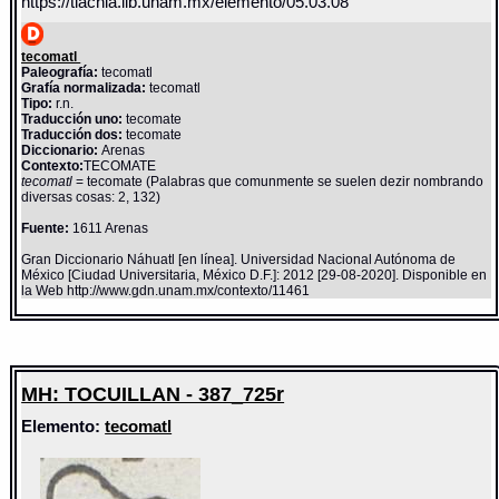
https://tlachia.iib.unam.mx/elemento/05.03.08
tecomatl
Paleografía:
tecomatl
Grafía normalizada:
tecomatl
Tipo:
r.n.
Traducción uno:
tecomate
Traducción dos:
tecomate
Diccionario:
Arenas
Contexto:
TECOMATE
tecomatl
= tecomate (Palabras que comunmente se suelen dezir nombrando
diversas cosas: 2, 132)
Fuente:
1611 Arenas
Gran Diccionario Náhuatl [en línea]. Universidad Nacional Autónoma de
México [Ciudad Universitaria, México D.F.]: 2012 [29-08-2020]. Disponible en
la Web http://www.gdn.unam.mx/contexto/11461
MH: TOCUILLAN - 387_725r
Elemento:
tecomatl