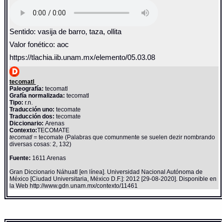
Sentido: vasija de barro, taza, ollita
Valor fonético: aoc
https://tlachia.iib.unam.mx/elemento/05.03.08
tecomatl
Paleografía:
tecomatl
Grafía normalizada:
tecomatl
Tipo:
r.n.
Traducción uno:
tecomate
Traducción dos:
tecomate
Diccionario:
Arenas
Contexto:
TECOMATE
tecomatl
= tecomate (Palabras que comunmente se suelen dezir nombrando
diversas cosas: 2, 132)
Fuente:
1611 Arenas
Gran Diccionario Náhuatl [en línea]. Universidad Nacional Autónoma de
México [Ciudad Universitaria, México D.F.]: 2012 [29-08-2020]. Disponible en
la Web http://www.gdn.unam.mx/contexto/11461