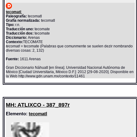
tecomatl
Paleografía:
tecomatl
Grafía normalizada:
tecomatl
Tipo:
r.n.
Traducción uno:
tecomate
Traducción dos:
tecomate
Diccionario:
Arenas
Contexto:
TECOMATE
tecomatl
= tecomate (Palabras que comunmente se suelen dezir nombrando
diversas cosas: 2, 132)
Fuente:
1611 Arenas
Gran Diccionario Náhuatl [en línea]. Universidad Nacional Autónoma de
México [Ciudad Universitaria, México D.F.]: 2012 [29-08-2020]. Disponible en
la Web http://www.gdn.unam.mx/contexto/11461
MH: ATLIXCO - 387_897r
Elemento:
tecomatl