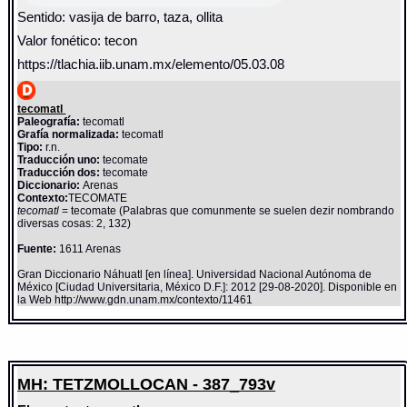
Sentido: vasija de barro, taza, ollita
Valor fonético: tecon
https://tlachia.iib.unam.mx/elemento/05.03.08
tecomatl
Paleografía:
tecomatl
Grafía normalizada:
tecomatl
Tipo:
r.n.
Traducción uno:
tecomate
Traducción dos:
tecomate
Diccionario:
Arenas
Contexto:
TECOMATE
tecomatl
= tecomate (Palabras que comunmente se suelen dezir nombrando
diversas cosas: 2, 132)
Fuente:
1611 Arenas
Gran Diccionario Náhuatl [en línea]. Universidad Nacional Autónoma de
México [Ciudad Universitaria, México D.F.]: 2012 [29-08-2020]. Disponible en
la Web http://www.gdn.unam.mx/contexto/11461
MH: TETZMOLLOCAN - 387_793v