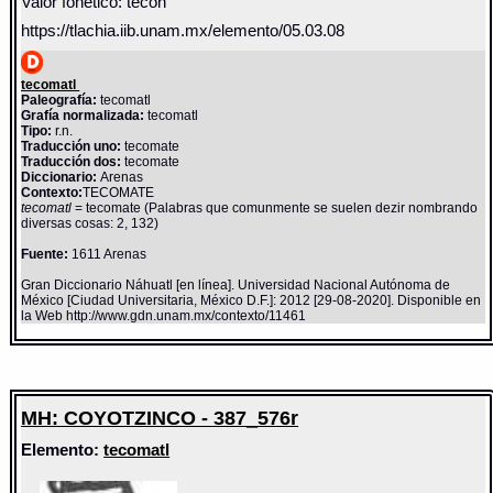
Valor fonético: tecon
https://tlachia.iib.unam.mx/elemento/05.03.08
tecomatl
Paleografía:
tecomatl
Grafía normalizada:
tecomatl
Tipo:
r.n.
Traducción uno:
tecomate
Traducción dos:
tecomate
Diccionario:
Arenas
Contexto:
TECOMATE
tecomatl
= tecomate (Palabras que comunmente se suelen dezir nombrando
diversas cosas: 2, 132)
Fuente:
1611 Arenas
Gran Diccionario Náhuatl [en línea]. Universidad Nacional Autónoma de
México [Ciudad Universitaria, México D.F.]: 2012 [29-08-2020]. Disponible en
la Web http://www.gdn.unam.mx/contexto/11461
MH: COYOTZINCO - 387_576r
Elemento:
tecomatl