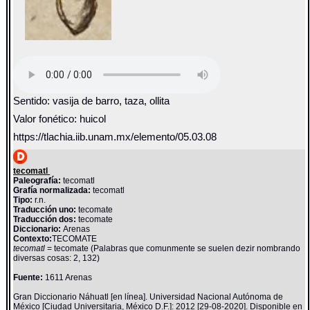
Sentido: vasija de barro, taza, ollita
Valor fonético: huicol
https://tlachia.iib.unam.mx/elemento/05.03.08
tecomatl
Paleografía:
tecomatl
Grafía normalizada:
tecomatl
Tipo:
r.n.
Traducción uno:
tecomate
Traducción dos:
tecomate
Diccionario:
Arenas
Contexto:
TECOMATE
tecomatl
= tecomate (Palabras que comunmente se suelen dezir nombrando
diversas cosas: 2, 132)
Fuente:
1611 Arenas
Gran Diccionario Náhuatl [en línea]. Universidad Nacional Autónoma de
México [Ciudad Universitaria, México D.F.]: 2012 [29-08-2020]. Disponible en