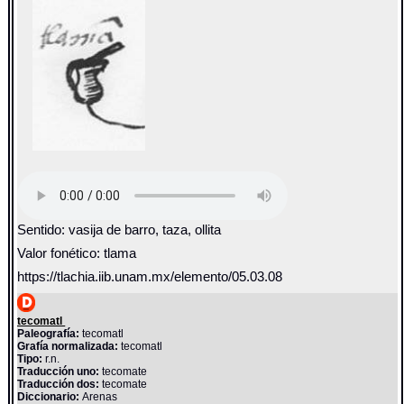
Sentido: vasija de barro, taza, ollita
Valor fonético: tlama
https://tlachia.iib.unam.mx/elemento/05.03.08
tecomatl
Paleografía:
tecomatl
Grafía normalizada:
tecomatl
Tipo:
r.n.
Traducción uno:
tecomate
Traducción dos:
tecomate
Diccionario:
Arenas