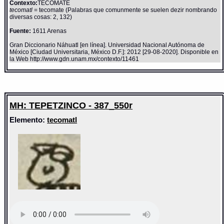
Contexto:
TECOMATE
tecomatl
= tecomate (Palabras que comunmente se suelen dezir nombrando
diversas cosas: 2, 132)
Fuente:
1611 Arenas
Gran Diccionario Náhuatl [en línea]. Universidad Nacional Autónoma de
México [Ciudad Universitaria, México D.F.]: 2012 [29-08-2020]. Disponible en
la Web http://www.gdn.unam.mx/contexto/11461
MH: TEPETZINCO - 387_550r
Elemento:
tecomatl