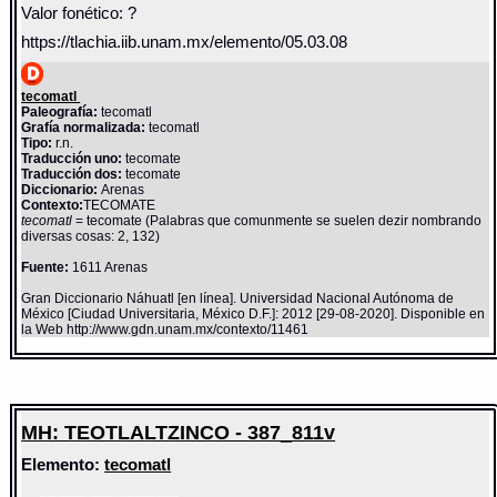
Valor fonético: ?
https://tlachia.iib.unam.mx/elemento/05.03.08
tecomatl
Paleografía:
tecomatl
Grafía normalizada:
tecomatl
Tipo:
r.n.
Traducción uno:
tecomate
Traducción dos:
tecomate
Diccionario:
Arenas
Contexto:
TECOMATE
tecomatl
= tecomate (Palabras que comunmente se suelen dezir nombrando
diversas cosas: 2, 132)
Fuente:
1611 Arenas
Gran Diccionario Náhuatl [en línea]. Universidad Nacional Autónoma de
México [Ciudad Universitaria, México D.F.]: 2012 [29-08-2020]. Disponible en
la Web http://www.gdn.unam.mx/contexto/11461
MH: TEOTLALTZINCO - 387_811v
Elemento:
tecomatl