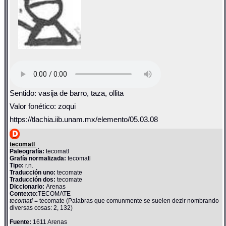
Sentido: vasija de barro, taza, ollita
Valor fonético: zoqui
https://tlachia.iib.unam.mx/elemento/05.03.08
tecomatl
Paleografía:
tecomatl
Grafía normalizada:
tecomatl
Tipo:
r.n.
Traducción uno:
tecomate
Traducción dos:
tecomate
Diccionario:
Arenas
Contexto:
TECOMATE
tecomatl
= tecomate (Palabras que comunmente se suelen dezir nombrando
diversas cosas: 2, 132)
Fuente:
1611 Arenas