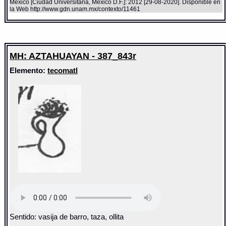
México [Ciudad Universitaria, México D.F.]: 2012 [29-08-2020]. Disponible en
la Web http://www.gdn.unam.mx/contexto/11461
MH: AZTAHUAYAN - 387_843r
Elemento:
tecomatl
Sentido: vasija de barro, taza, ollita