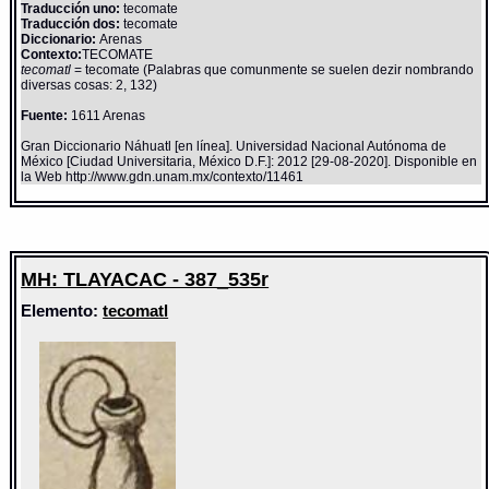
Traducción uno:
tecomate
Traducción dos:
tecomate
Diccionario:
Arenas
Contexto:
TECOMATE
tecomatl
= tecomate (Palabras que comunmente se suelen dezir nombrando
diversas cosas: 2, 132)
Fuente:
1611 Arenas
Gran Diccionario Náhuatl [en línea]. Universidad Nacional Autónoma de
México [Ciudad Universitaria, México D.F.]: 2012 [29-08-2020]. Disponible en
la Web http://www.gdn.unam.mx/contexto/11461
MH: TLAYACAC - 387_535r
Elemento:
tecomatl