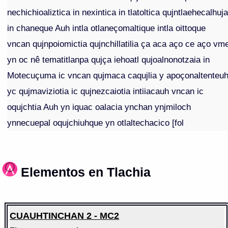
nechichioaliztica in nexintica in tlatoltica qujntlaehecalhuj
in chaneque Auh intla otlaneçomaltique intla oittoque
vncan qujnpoiomictia qujnchillatilia ça aca aço ce aço vm
yn oc nê tematitlanpa qujça iehoatl qujoalnonotzaia in
Motecuçuma ic vncan qujmaca caqujlia y apoçonaltenteu
yc qujmaviziotia ic qujnezcaiotia intiiacauh vncan ic
oqujchtia Auh yn iquac oalacia ynchan ynjmiloch
ynnecuepal oqujchiuhque yn otlaltechacico [fol
Elementos en Tlachia
CUAUHTINCHAN 2 - MC2