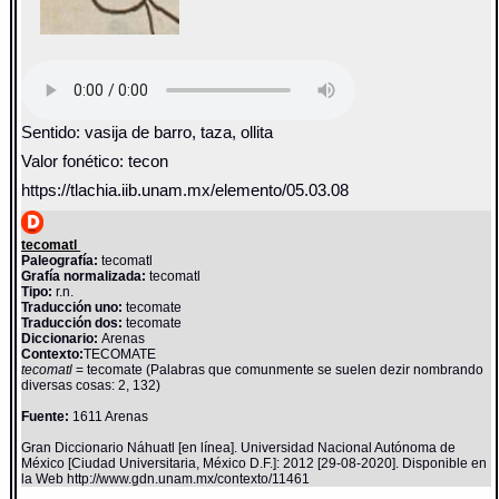
Sentido: vasija de barro, taza, ollita
Valor fonético: tecon
https://tlachia.iib.unam.mx/elemento/05.03.08
tecomatl
Paleografía:
tecomatl
Grafía normalizada:
tecomatl
Tipo:
r.n.
Traducción uno:
tecomate
Traducción dos:
tecomate
Diccionario:
Arenas
Contexto:
TECOMATE
tecomatl
= tecomate (Palabras que comunmente se suelen dezir nombrando
diversas cosas: 2, 132)
Fuente:
1611 Arenas
Gran Diccionario Náhuatl [en línea]. Universidad Nacional Autónoma de
México [Ciudad Universitaria, México D.F.]: 2012 [29-08-2020]. Disponible en
la Web http://www.gdn.unam.mx/contexto/11461