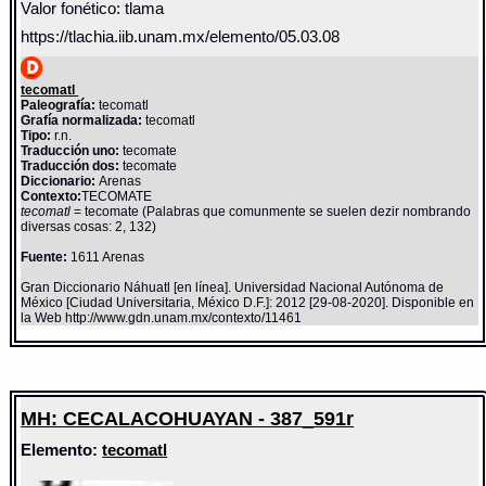
Valor fonético: tlama
https://tlachia.iib.unam.mx/elemento/05.03.08
tecomatl
Paleografía:
tecomatl
Grafía normalizada:
tecomatl
Tipo:
r.n.
Traducción uno:
tecomate
Traducción dos:
tecomate
Diccionario:
Arenas
Contexto:
TECOMATE
tecomatl
= tecomate (Palabras que comunmente se suelen dezir nombrando
diversas cosas: 2, 132)
Fuente:
1611 Arenas
Gran Diccionario Náhuatl [en línea]. Universidad Nacional Autónoma de
México [Ciudad Universitaria, México D.F.]: 2012 [29-08-2020]. Disponible en
la Web http://www.gdn.unam.mx/contexto/11461
MH: CECALACOHUAYAN - 387_591r
Elemento:
tecomatl