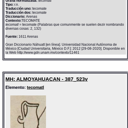
Grafía normalizada:
tecomatl
Tipo:
r.n.
Traducción uno:
tecomate
Traducción dos:
tecomate
Diccionario:
Arenas
Contexto:
TECOMATE
tecomatl
= tecomate (Palabras que comunmente se suelen dezir nombrando
diversas cosas: 2, 132)
Fuente:
1611 Arenas
Gran Diccionario Náhuatl [en línea]. Universidad Nacional Autónoma de
México [Ciudad Universitaria, México D.F.]: 2012 [29-08-2020]. Disponible en
la Web http://www.gdn.unam.mx/contexto/11461
MH: ALMOYAHUACAN - 387_523v
Elemento:
tecomatl