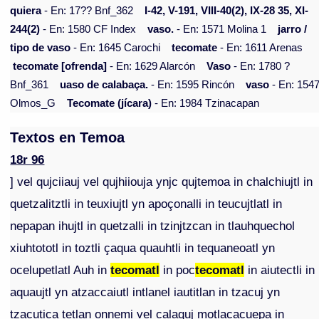
quiera
- En: 17?? Bnf_362
I-42, V-191, VIII-40(2), IX-28 35, XI-
244(2)
- En: 1580 CF Index
vaso.
- En: 1571 Molina 1
jarro /
tipo de vaso
- En: 1645 Carochi
tecomate
- En: 1611 Arenas
tecomate [ofrenda]
- En: 1629 Alarcón
Vaso
- En: 1780 ?
Bnf_361
uaso de calabaça.
- En: 1595 Rincón
vaso
- En: 154
Olmos_G
Tecomate (jícara)
- En: 1984 Tzinacapan
Textos en Temoa
18r 96
] vel qujciiauj vel qujhiiouja ynjc qujtemoa in chalchiujtl in
quetzalitztli in teuxiujtl yn apoçonalli in teucujtlatl in
nepapan ihujtl in quetzalli in tzinjtzcan in tlauhquechol
xiuhtototl in toztli çaqua quauhtli in tequaneoatl yn
ocelupetlatl Auh in
tecomatl
in poc
tecomatl
in aiutectli in
aquaujtl yn atzaccaiutl intlanel iautitlan in tzacuj yn
tzacutica tetlan onnemi vel calaquj motlacacuepa in