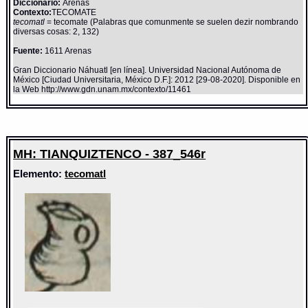
Diccionario:
Arenas
Contexto:
TECOMATE
tecomatl
= tecomate (Palabras que comunmente se suelen dezir nombrando
diversas cosas: 2, 132)
Fuente:
1611 Arenas
Gran Diccionario Náhuatl [en línea]. Universidad Nacional Autónoma de
México [Ciudad Universitaria, México D.F.]: 2012 [29-08-2020]. Disponible en
la Web http://www.gdn.unam.mx/contexto/11461
MH: TIANQUIZTENCO - 387_546r
Elemento:
tecomatl