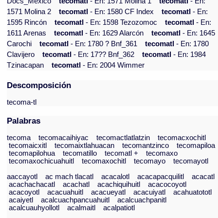
Docs_México
tecomatl
- En: 1571 Molina 1
tecomatl
- En:
1571 Molina 2
tecomatl
- En: 1580 CF Index
tecomatl
- En:
1595 Rincón
tecomatl
- En: 1598 Tezozomoc
tecomatl
- En:
1611 Arenas
tecomatl
- En: 1629 Alarcón
tecomatl
- En: 1645
Carochi
tecomatl
- En: 1780 ? Bnf_361
tecomatl
- En: 1780
Clavijero
tecomatl
- En: 17?? Bnf_362
tecomatl
- En: 1984
Tzinacapan
tecomatl
- En: 2004 Wimmer
Descomposición
tecoma-tl
Palabras
tecoma
tecomacaihiyac
tecomactlatlatzin
tecomacxochitl
tecomaicxitl
tecomaixtlahuacan
tecomantzinco
tecomapiloa
tecomapilohua
tecomatillo
tecomatl +
tecomaxo
tecomaxochicuahuitl
tecomaxochitl
tecomayo
tecomayotl
aaccayotl
ac mach tlacatl
acacalotl
acacapacquilitl
acacatl
acachachacatl
acachatl
acachiquihuitl
acacocoyotl
acacoyotl
acacuahuitl
acacueyatl
acacuiyatl
acahuatototl
acaiyetl
acalcuachpancuahuitl
acalcuachpanitl
acalcuauhyollotl
acalmaitl
acalpatiotl