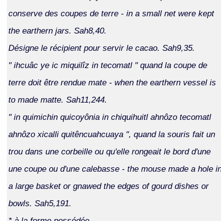
conserve des coupes de terre - in a small net were kept
the earthern jars. Sah8,40.
Désigne le récipient pour servir le cacao. Sah9,35.
" ihcuâc ye ic miquilîz in tecomatl " quand la coupe de
terre doit être rendue mate - when the earthern vessel is
to made matte. Sah11,244.
" in quimichin quicoyônia in chiquihuitl ahnôzo tecomatl
ahnôzo xicalli quitêncuahcuaya ", quand la souris fait un
trou dans une corbeille ou qu'elle rongeait le bord d'une
une coupe ou d'une calebasse - the mouse made a hole i
a large basket or gnawed the edges of gourd dishes or
bowls. Sah5,191.
* à la forme possédée.