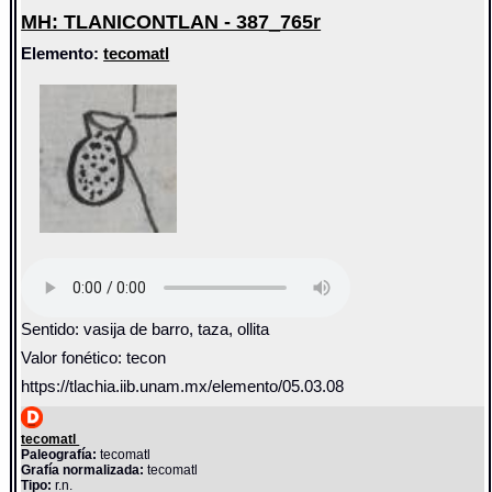
MH: TLANICONTLAN - 387_765r
Elemento:
tecomatl
Sentido: vasija de barro, taza, ollita
Valor fonético: tecon
https://tlachia.iib.unam.mx/elemento/05.03.08
tecomatl
Paleografía:
tecomatl
Grafía normalizada:
tecomatl
Tipo:
r.n.