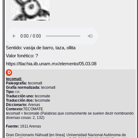
Sentido: vasija de barro, taza, ollita
Valor fonético: ?
https://tlachia.iib.unam.mx/elemento/05.03.08
tecomatl
Paleografía:
tecomatl
Grafía normalizada:
tecomatl
Tipo:
r.n.
Traducción uno:
tecomate
Traducción dos:
tecomate
Diccionario:
Arenas
Contexto:
TECOMATE
tecomatl
= tecomate (Palabras que comunmente se suelen dezir nombrando
diversas cosas: 2, 132)
Fuente:
1611 Arenas
Gran Diccionario Náhuatl [en línea]. Universidad Nacional Autónoma de