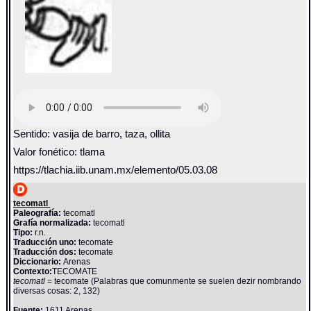
Sentido: vasija de barro, taza, ollita
Valor fonético: tlama
https://tlachia.iib.unam.mx/elemento/05.03.08
tecomatl
Paleografía:
tecomatl
Grafía normalizada:
tecomatl
Tipo:
r.n.
Traducción uno:
tecomate
Traducción dos:
tecomate
Diccionario:
Arenas
Contexto:
TECOMATE
tecomatl
= tecomate (Palabras que comunmente se suelen dezir nombrando
diversas cosas: 2, 132)
Fuente:
1611 Arenas