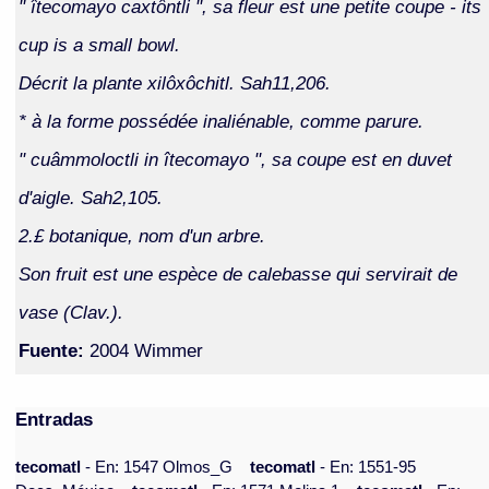
" îtecomayo caxtôntli ", sa fleur est une petite coupe - its
cup is a small bowl.
Décrit la plante xilôxôchitl. Sah11,206.
* à la forme possédée inaliénable, comme parure.
" cuâmmoloctli in îtecomayo ", sa coupe est en duvet
d'aigle. Sah2,105.
2.£ botanique, nom d'un arbre.
Son fruit est une espèce de calebasse qui servirait de
vase (Clav.).
Fuente:
2004 Wimmer
Entradas
tecomatl
- En: 1547 Olmos_G
tecomatl
- En: 1551-95