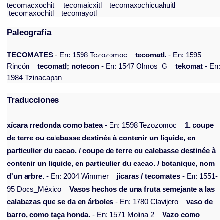
tecomacxochitl
tecomaicxitl
tecomaxochicuahuitl
tecomaxochitl
tecomayotl
Paleografía
TECOMATES
- En: 1598 Tezozomoc
tecomatl.
- En: 1595
Rincón
tecomatl; notecon
- En: 1547 Olmos_G
tekomat
- En
1984 Tzinacapan
Traducciones
xícara rredonda como batea
- En: 1598 Tezozomoc
1. coupe
de terre ou calebasse destinée à contenir un liquide, en
particulier du cacao. / coupe de terre ou calebasse destinée à
contenir un liquide, en particulier du cacao. / botanique, nom
d'un arbre.
- En: 2004 Wimmer
jícaras / tecomates
- En: 1551-
95 Docs_México
Vasos hechos de una fruta semejante a las
calabazas que se da en árboles
- En: 1780 Clavijero
vaso de
barro, como taça honda.
- En: 1571 Molina 2
Vazo como