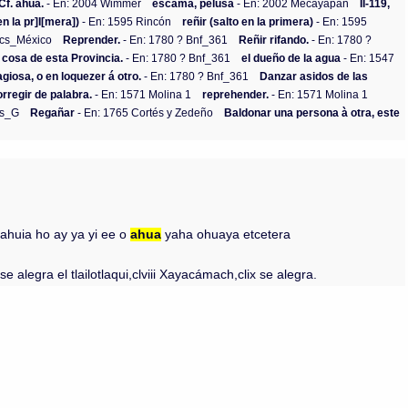
 Cf. ahua.
- En: 2004 Wimmer
escama, pelusa
- En: 2002 Mecayapan
II-119,
n la pr]I[mera])
- En: 1595 Rincón
reñir (salto en la primera)
- En: 1595
ocs_México
Reprender.
- En: 1780 ? Bnf_361
Reñir rifando.
- En: 1780 ?
. cosa de esta Provincia.
- En: 1780 ? Bnf_361
el dueño de la agua
- En: 1547
giosa, o en loquezer á otro.
- En: 1780 ? Bnf_361
Danzar asidos de las
orregir de palabra.
- En: 1571 Molina 1
reprehender.
- En: 1571 Molina 1
os_G
Regañar
- En: 1765 Cortés y Zedeño
Baldonar una persona à otra, este
h ahuia ho ay ya yi ee o
ahua
yaha ohuaya etcetera
alegra el tlailotlaqui,clviii Xayacámach,clix se alegra.