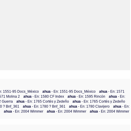
Olmos_V
Paredes
Rincón
Sahagún Escolio
Tezozomoc
Tzinacapan
Wimmer
En: 1551-95 Docs_México
ahua
- En: 1551-95 Docs_México
ahua
- En: 1571
1571 Molina 2
ahua
- En: 1580 CF Index
ahua
- En: 1595 Rincón
ahua
- En:
2 Guerra
ahua
- En: 1765 Cortés y Zedeño
ahua
- En: 1765 Cortés y Zedeño
80 ? Bnf_361
ahua
- En: 1780 ? Bnf_361
ahua
- En: 1780 Clavijero
ahua
- En:
n
ahua
- En: 2004 Wimmer
ahua
- En: 2004 Wimmer
ahua
- En: 2004 Wimmer