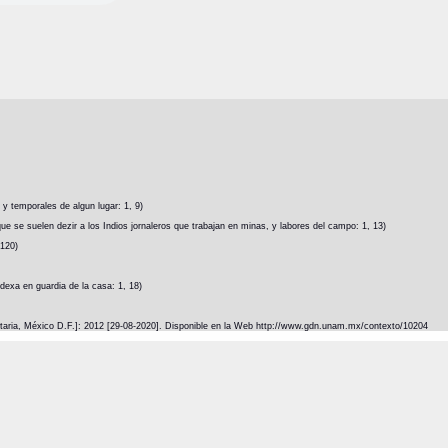
 y temporales de algun lugar: 1, 9)
ue se suelen dezir a los Indios jornaleros que trabajan en minas, y labores del campo: 1, 13)
 120)
exa en guardia de la casa: 1, 18)
itaria, México D.F.]: 2012 [29-08-2020]. Disponible en la Web http://www.gdn.unam.mx/contexto/10204