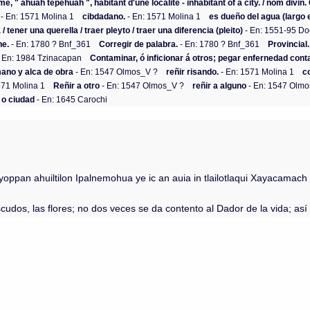
e, " âhuah tepêhuah ", habitant d'une localité - inhabitant of a city. / nom divin.
- En: 1571 Molina 1
cibdadano.
- En: 1571 Molina 1
es dueño del agua (largo e
/ tener una querella / traer pleyto / traer una diferencia (pleito)
- En: 1551-95 D
ne.
- En: 1780 ? Bnf_361
Corregir de palabra.
- En: 1780 ? Bnf_361
Provincial
 En: 1984 Tzinacapan
Contaminar, ó inficionar á otros; pegar enfernedad conta
mano y alca de obra
- En: 1547 Olmos_V ?
reñir risando.
- En: 1571 Molina 1
c
571 Molina 1
Reñir a otro
- En: 1547 Olmos_V ?
reñir a alguno
- En: 1547 Olm
 o ciudad
- En: 1645 Carochi
 ayoppan ahuiltilon Ipalnemohua ye ic an auia in tlailotlaqui Xayacamac
os, las flores; no dos veces se da contento al Dador de la vida; así se 