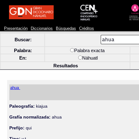
Presentación
Diccionarios
Búsquedas
Créditos
Buscar:
Palabra:
Palabra exacta
En:
Náhuatl
Resultados
ahua
Paleografía:
kiajua
Grafía normalizada:
ahua
Prefijo:
qui
Tipo:
v.t.