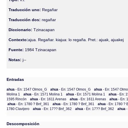
Traducción uno:
Regañar
Traducción dos:
regañar
Diccionario:
Tzinacapan
Contexto:
ajua. Regañar. kiajua: lo regaña. Pret.: ajuak, ajuakej
Fuente:
1984 Tzinacapan
Notas:
j--
Entradas
ahua
- En: 1547 Olmos_G
ahua
- En: 1547 Olmos_G
ahua
- En: 1547 Olm
Molina 1
ahua
- En: 1571 Molina 1
ahua
- En: 1571 Molina 1
ahua
- En: 
1595 Rincón
ahua
- En: 1611 Arenas
ahua
- En: 1611 Arenas
ahua
- En:
ahua
- En: 1780 ? Bnf_361
ahua
- En: 1780 ? Bnf_361
ahua
- En: 1780 ?
1780 Clavijero
ahua
- En: 17?? Bnf_362
ahua
- En: 17?? Bnf_362
ahua
Descomposición