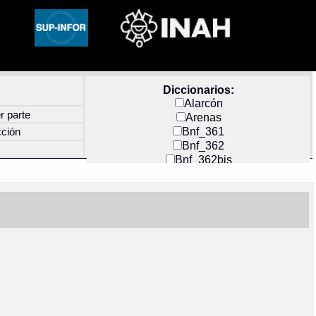
Diccionarios:
Alarcón
r parte
Arenas
Bnf_361
cción
Bnf_362
Bnf_362bis
Carochi
CF_INDEX
Clavijero
Cortés y Zedeño
Docs_México
Durán
Guerra
Mecayapan
Molina_1
Molina_2
Olmos_G