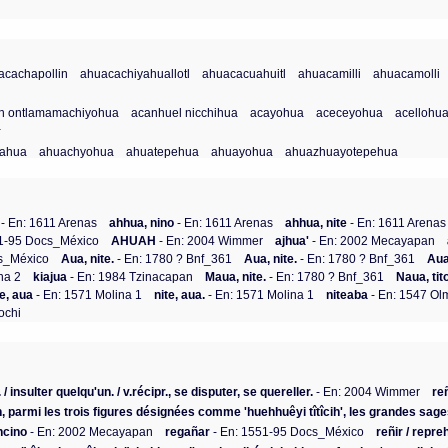
acachapollin
ahuacachiyahuallotl
ahuacacuahuitl
ahuacamilli
ahuacamolli
n ontlamamachiyohua
acanhuel nicchihua
acayohua
aceceyohua
acellohu
a
lahua
ahuachyohua
ahuatepehua
ahuayohua
ahuazhuayotepehua
- En: 1611 Arenas
ahhua, nino
- En: 1611 Arenas
ahhua, nite
- En: 1611 Arenas
51-95 Docs_México
AHUAH
- En: 2004 Wimmer
ajhua'
- En: 2002 Mecayapan
cs_México
Aua, nite.
- En: 1780 ? Bnf_361
Aua, nite.
- En: 1780 ? Bnf_361
Aua
na 2
kiajua
- En: 1984 Tzinacapan
Maua, nite.
- En: 1780 ? Bnf_361
Naua, tit
te, aua
- En: 1571 Molina 1
nite, aua.
- En: 1571 Molina 1
niteaba
- En: 1547 Ol
ochi
 / insulter quelqu'un. / v.récipr., se disputer, se quereller.
- En: 2004 Wimmer
re
n, parmi les trois figures désignées comme 'huehhuêyi tîtîcih', les grandes sag
ncino
- En: 2002 Mecayapan
regañar
- En: 1551-95 Docs_México
reñir / repr