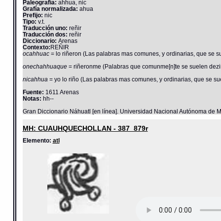
Paleografía:
ahhua, nic
Grafía normalizada:
ahua
Prefijo:
nic
Tipo:
v.t.
Traducción uno:
reñir
Traducción dos:
reñir
Diccionario:
Arenas
Contexto:
REÑIR
ocahhuac
= lo riñeron (Las palabras mas comunes, y ordinarias, que se su
onechahhuaque
= riñeronme (Palabras que comunme[n]te se suelen dezir,
nicahhua
= yo lo riño (Las palabras mas comunes, y ordinarias, que se su
Fuente:
1611 Arenas
Notas:
hh--
Gran Diccionario Náhuatl [en línea]. Universidad Nacional Autónoma de M
MH: CUAUHQUECHOLLAN - 387_879r
Elemento:
atl