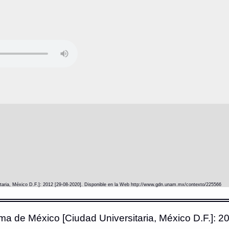
itaria, México D.F.]: 2012 [29-08-2020]. Disponible en la Web http://www.gdn.unam.mx/contexto/225566
ma de México [Ciudad Universitaria, México D.F.]: 20