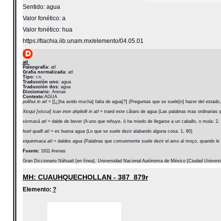
Sentido: agua
Valor fonético: a
Valor fonético: hua
https://tlachia.iib.unam.mx/elemento/04.05.01
atl
Paleografía:
atl
Grafía normalizada:
atl
Tipo:
r.n.
Traducción uno:
agua
Traducción dos:
agua
Diccionario:
Arenas
Contexto:
AGUA
polihui in atl
= [[¿]ha avido mucha] falta de agua[?] (Preguntas que se suele[n] hazer del estado,
Xicqui [xiccui] ican inon ahpilolli in atl
= traed este cãtaro de agua (Las palabras mas ordinarias q
xicmacà atl
= dalde de bever (A uno que rehuye, ò ha miedo de llegarse a un caballo, o mula: 2,
huel qualli atl
= es buena agua (Lo que se suele dezir alabando alguna cosa: 1, 80)
xiquinmaca atl
= daldes agua (Palabras que comunmente suele dezir el amo al moço, quando le d
Fuente:
1611 Arenas
Gran Diccionario Náhuatl [en línea]. Universidad Nacional Autónoma de México [Ciudad Univers
MH: CUAUHQUECHOLLAN - 387_879r
Elemento:
?