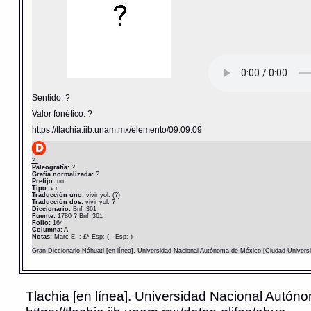
Sentido: ?
Valor fonético: ?
https://tlachia.iib.unam.mx/elemento/09.09.09
?
Paleografía:
?
Grafía normalizada:
?
Prefijo:
no
Tipo:
v.r.
Traducción uno:
vivir yol. (?)
Traducción dos:
vivir yol. ?
Diccionario:
Bnf_361
Fuente:
1780 ? Bnf_361
Folio:
164
Columna:
A
Notas:
Marc E. : £* Esp: (-- Esp: )--
Gran Diccionario Náhuatl [en línea]. Universidad Nacional Autónoma de México [Ciudad Univers
Tlachia [en línea]. Universidad Nacional Autóno