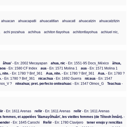
ahuacan
ahuacapatli
ahuacatitlan
ahuacatl
ahuacatzin
ahuacatzitzin
a
achi pozahua
achihua
achiton tlayohua
achitontlayohua
achiuel nic,
âhua'
- En: 2002 Mecayapan
ahua, nic
- En: 1551-95 Docs_México
àhua,
aoa
- En: 1580 CF Index
aua
- En: 1571 Molina 1
aua
- En: 1571 Molina 1
, nite.
- En: 1780 ? Bnf_361
Aua, nite.
- En: 1780 ? Bnf_361
Aua.
- En: 1780 ?
o.
- En: 1780 ? Bnf_361
nicachua
- En: 1692 Guerra
nicaua
- En: 1547
mos_V ?
niteahua; pret. perfecto oniteahuac
- En: 1547 Olmos_G
Teachua
-
ñir
- En: 1611 Arenas
reñir
- En: 1611 Arenas
reñir
- En: 1611 Arenas
es femmes, et appelées 'îilamayôhuân', les vieilles femmes (de Têteoh înnân).
-
ehender
- En: 1645 Carochi
Reñir
- En: 1780 Clavijero
tener enojo y rencillas