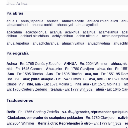
ahua- / a-hua
Palabras
ahua +
ahua, tepehua
ahuaca
ahuaca aceite
ahuaca chiahuallotl
ahu
ahuacaxihuitl
ahuacaxochitl
ahuacayol
ahuacayollotli
acacahua
acachollohua
acahua
acaixhua
acalhua
acamelahua
aca
chihua
achiuel nic,chihua
achiyochihua
achto niteihua
achto nompehu
ahua, tepehua
ahuachchiyahua
ahuachiyahua
ahuachiyohua
ahuachti
Paleografía
Achua
- En: 1765 Cortés y Zedeño
AHHUA
- En: 2004 Wimmer
ahhua, nic
nitë
- En: 1645 Carochi
Àhua, nite
- En: 1780 Clavijero
ahua, tito
- En: 15
Aua
- En: 1595 Rincón
Aua
- En: 1595 Rincón
aua, mo
- En: 1551-95 Do
Bnf_361
aua; plural auaque
- En: 1547 Olmos_G
AVa, nite
- En: 1571 Moli
Olmos_V ?
nite, aua
- En: 1571 Molina 1
nite, aua
- En: 1571 Molina 1
ni
En: 1765 Cortés y Zedeño
teahua
- En: 17?? Bnf_362
ähuâ
- En: 1645 Car
Traducciones
Reñir
- En: 1765 Cortés y Zedeño
v.t. tê-., / gronder, réprimander quelqu'un.
Ciudadano, o morador de cualquiera poblacion
- En: 1780 Clavijero
n.divi
En: 2004 Wimmer
Reñir à otro; Reprehender à otro
- En: 17?? Bnf_362
e