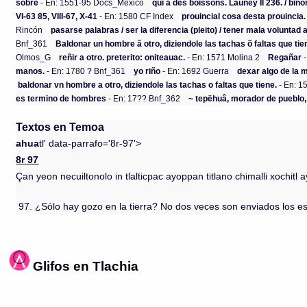
sobre
- En: 1551-95 Docs_México
qui a des boissons. Launey II 236. / binôm
VI-63 85, VIII-67, X-41
- En: 1580 CF Index
prouincial cosa desta prouincia.
Rincón
pasarse palabras / ser la diferencia (pleito) / tener mala voluntad a 
Bnf_361
Baldonar un hombre ã otro, diziendole las tachas õ faltas que tie
Olmos_G
reñir a otro. preterito: oniteauac.
- En: 1571 Molina 2
Regañar
-
manos.
- En: 1780 ? Bnf_361
yo riño
- En: 1692 Guerra
dexar algo de la 
baldonar vn hombre a otro, diziendole las tachas o faltas que tiene.
- En: 1
es termino de hombres
- En: 17?? Bnf_362
~ tepëhuâ, morador de pueblo,
Textos en Temoa
ahua
tl' data-parrafo='8r-97'>
8r 97
Çan yeon necuiltonolo in tlalticpac ayoppan titlano chimalli xochitl
97. ¿Sólo hay gozo en la tierra? No dos veces son enviados los escud
Glifos en Tlachia