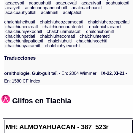
acacoyotl
acacuahuitl
acacueyatl
acacuiyatl
acahuatototl
acaiyetl
acalcuachpancuahuitl
acalcuachpanitl
acalcuauhyollotl
acalmaitl
acalpatiotl
chalchiuhcihuatl
chalchiuhcozcamecatl
chalchiuhcozcapetlatl
chalchiuhcozcatl
chalchiuhcuauhtentetl
chalchiuhiacamitl
chalchiuhiyexochitl
chalchiuhmalacatl
chalchiuhomitl
chalchiuhpetlatl
chalchiuhtecomatl
chalchiuhtentetl
chalchiuhtlapaltototl
chalchiuhuitl
chalchiuhxochitl
chalchiuhyacamitl
chalchiuhyiexochitl
Traducciones
ornithologie, Guit-guit taï.
- En: 2004 Wimmer
IX-22, XI-21
-
En: 1580 CF Index
Glifos en Tlachia
MH: ALMOYAHUACAN - 387_523r