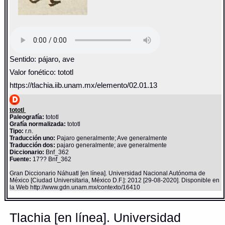
Sentido: pájaro, ave
Valor fonético: tototl
https://tlachia.iib.unam.mx/elemento/02.01.13
tototl
Paleografía:
tototl
Grafía normalizada:
tototl
Tipo:
r.n.
Traducción uno:
Pajaro generalmente; Ave generalmente
Traducción dos:
pajaro generalmente; ave generalmente
Diccionario:
Bnf_362
Fuente:
17?? Bnf_362
Gran Diccionario Náhuatl [en línea]. Universidad Nacional Autónoma de
México [Ciudad Universitaria, México D.F.]: 2012 [29-08-2020]. Disponible en
la Web http://www.gdn.unam.mx/contexto/16410
Tlachia [en línea]. Universidad