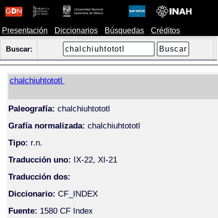
Presentación
Diccionarios
Búsquedas
Créditos
Buscar:
chalchiuhtototl
Paleografía:
chalchiuhtototl
Grafía normalizada:
chalchiuhtototl
Tipo:
r.n.
Traducción uno:
IX-22, XI-21
Traducción dos:
Diccionario:
CF_INDEX
Fuente:
1580 CF Index