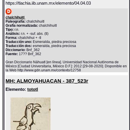
https://tlachia.iib.unam.mx/elemento/04.04.03
chalchihuitl
Paleografía:
chalchihuitl
Grafía normalizada:
chalchihuitl
Tipo:
r.n.
Análisis:
r.n. + -suf. abs. (tl)
Forma:
chalchihui + -tl
Traducción uno:
Esmeralda, piedra preciosa
Traducción dos:
esmeralda, piedra preciosa
Diccionario:
Bnf_362
Fuente:
17?? Bnf_362
Gran Diccionario Náhuatl [en línea]. Universidad Nacional Autónoma de
México [Ciudad Universitaria, México D.F.]: 2012 [29-08-2020]. Disponible en
la Web http://www.gdn.unam.mx/contexto/12758
MH: ALMOYAHUACAN - 387_523r
Elemento:
tototl