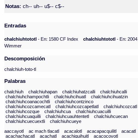
Notas:
ch-- uh-- u$-- c$--
Entradas
chalchiuhtototl
- En: 1580 CF Index
chalchiuhtototl
- En: 2004
Wimmer
Descomposición
chalchiuh-toto-tl
Palabras
chalchiuh
chalchiuhapan
chalchiuhatzcalli
chalchiuhcalli
chalchiuhchampochtli
chalchiuhcihuatl
chalchiuhcihuatzin
chalchiuhcoanacochtli
chalchiuhcontzinco
chalchiuhcozcamecatl
chalchiuhcozcapetlatl
chalchiuhcozcatl
chalchiuhcozque
chalchiuhcua
chalchiuhcuacuilli
chalchiuhcuaquilli
chalchiuhcuauhtentetl
chalchiuhcuecan
chalchiuhcuecuextli
chalchiuhcueye
aaccayotl
ac mach tlacatl
acacalotl
acacapacquilitl
acacatl
acachachacatl
acachatl
acachiquihuitl
acacocoyotl