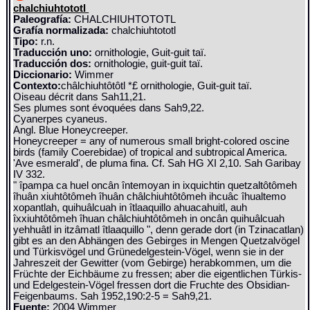
chalchiuhtototl
Paleografía:
CHALCHIUHTOTOTL
Grafía normalizada:
chalchiuhtototl
Tipo:
r.n.
Traducción uno:
ornithologie, Guit-guit taï.
Traducción dos:
ornithologie, guit-guit taï.
Diccionario:
Wimmer
Contexto:
châlchiuhtôtôtl *£ ornithologie, Guit-guit taï.
Oiseau décrit dans Sah11,21.
Ses plumes sont évoquées dans Sah9,22.
Cyanerpes cyaneus.
Angl. Blue Honeycreeper.
Honeycreeper = any of numerous small bright-colored oscine
birds (family Coerebidae) of tropical and subtropical America.
'Ave esmerald', de pluma fina. Cf. Sah HG XI 2,10. Sah Garibay
IV 332.
" îpampa ca huel oncân întemoyan in ixquichtin quetzaltôtômeh
îhuân xiuhtôtômeh îhuân châlchiuhtôtômeh ihcuâc îhualtemo
xopantlah, quihuâlcuah in îtlaaquillo ahuacahuitl, auh
îxxiuhtôtômeh îhuan châlchiuhtôtômeh in oncân quihuâlcuah
yehhuâtl in itzâmatl îtlaaquillo ", denn gerade dort (in Tzinacatlan)
gibt es an den Abhängen des Gebirges in Mengen Quetzalvögel
und Türkisvögel und Grünedelgestein-Vögel, wenn sie in der
Jahreszeit der Gewitter (vom Gebirge) herabkommen, um die
Früchte der Eichbäume zu fressen; aber die eigentlichen Türkis-
und Edelgestein-Vögel fressen dort die Fruchte des Obsidian-
Feigenbaums. Sah 1952,190:2-5 = Sah9,21.
Fuente:
2004 Wimmer