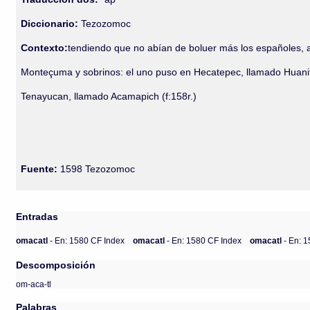
Diccionario:
Tezozomoc
Contexto:
tendiendo que no abían de boluer más los españoles, a
Monteçuma y sobrinos: el uno puso en Hecatepec, llamado Huanitl,
Tenayucan, llamado Acamapich (f:158r.)
Fuente:
1598 Tezozomoc
Entradas
omacatl
- En: 1580 CF Index
omacatl
- En: 1580 CF Index
omacatl
- En: 
Descomposición
om-aca-tl
Palabras