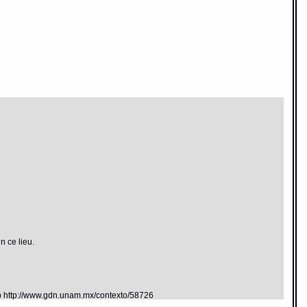
n ce lieu.
eb http://www.gdn.unam.mx/contexto/58726