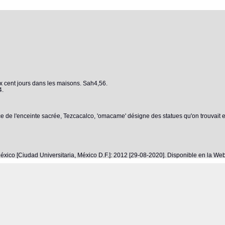
x cent jours dans les maisons. Sah4,56.
4.
ce de l'enceinte sacrée, Tezcacalco, 'omacame' désigne des statues qu'on trouvait e
éxico [Ciudad Universitaria, México D.F.]: 2012 [29-08-2020]. Disponible en la W