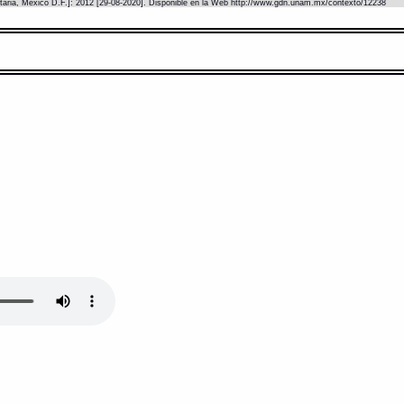
itaria, México D.F.]: 2012 [29-08-2020]. Disponible en la Web http://www.gdn.unam.mx/contexto/12238