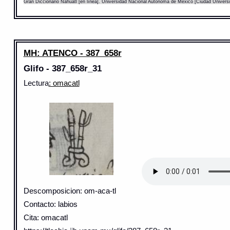
Gran Diccionario Náhuatl [en línea]. Universidad Nacional Autónoma de México [Ciudad Univers
MH: ATENCO - 387_658r
Glifo - 387_658r_31
Lectura
: omacatl
Descomposicion: om-aca-tl
Contacto: labios
Cita: omacatl