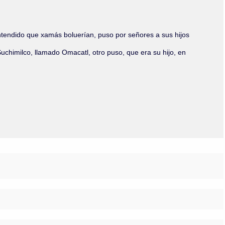
Olmos_V
Paredes
Rincón
ntendido que xamás boluerían, puso por señores a sus hijos
Sahagún Escolio
Tezozomoc
chimilco, llamado Omacatl, otro puso, que era su hijo, en
Tzinacapan
Wimmer