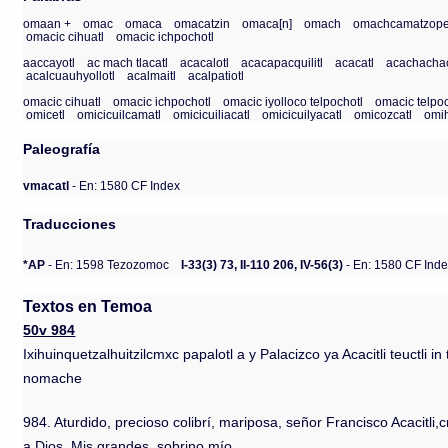
omaan +
omac
omaca
omacatzin
omaca[n]
omach
omachcamatzope
omacic cihuatl
omacic ichpochotl
aaccayotl
ac mach tlacatl
acacalotl
acacapacquilitl
acacatl
acachachac
acalcuauhyollotl
acalmaitl
acalpatiotl
omacic cihuatl
omacic ichpochotl
omacic iyolloco telpochotl
omacic telpo
omicetl
omicicuilcamatl
omicicuiliacatl
omicicuilyacatl
omicozcatl
omih
Paleografía
vmacatl
- En: 1580 CF Index
Traducciones
*AP
- En: 1598 Tezozomoc
I-33(3) 73, II-110 206, IV-56(3)
- En: 1580 CF Ind
Textos en Temoa
50v 984
Ixihuinquetzalhuitzilcmxc papalotl a y Palacizco ya Acacitli teuctli i
nomache
984. Aturdido, precioso colibrí, mariposa, señor Francisco Acacitl
a Dios. Mis grandes, sobrino mío.