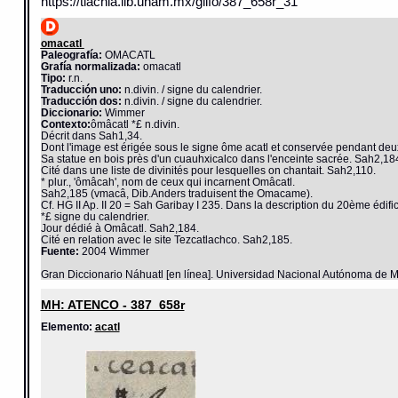
https://tlachia.iib.unam.mx/glifo/387_658r_31
omacatl
Paleografía:
OMACATL
Grafía normalizada:
omacatl
Tipo:
r.n.
Traducción uno:
n.divin. / signe du calendrier.
Traducción dos:
n.divin. / signe du calendrier.
Diccionario:
Wimmer
Contexto:
ômâcatl *£ n.divin.
Décrit dans Sah1,34.
Dont l'image est érigée sous le signe ôme acatl et conservée pendant deu
Sa statue en bois près d'un cuauhxicalco dans l'enceinte sacrée. Sah2,18
Cité dans une liste de divinités pour lesquelles on chantait. Sah2,110.
* plur., 'ômâcah', nom de ceux qui incarnent Omâcatl.
Sah2,185 (vmacâ, Dib.Anders traduisent the Omacame).
Cf. HG II Ap. II 20 = Sah Garibay I 235. Dans la description du 20ème édifi
*£ signe du calendrier.
Jour dédié à Omâcatl. Sah2,184.
Cité en relation avec le site Tezcatlachco. Sah2,185.
Fuente:
2004 Wimmer
Gran Diccionario Náhuatl [en línea]. Universidad Nacional Autónoma de M
MH: ATENCO - 387_658r
Elemento:
acatl