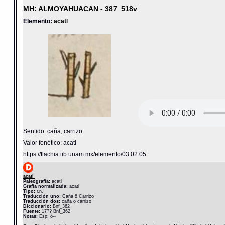
MH: ALMOYAHUACAN - 387_518v
Elemento:
acatl
Sentido: caña, carrizo
Valor fonético: acatl
https://tlachia.iib.unam.mx/elemento/03.02.05
acatl
Paleografía:
acatl
Grafía normalizada:
acatl
Tipo:
r.n.
Traducción uno:
Caña ô Carrizo
Traducción dos:
caña o carrizo
Diccionario:
Bnf_362
Fuente:
17?? Bnf_362
Notas:
Esp: ô--