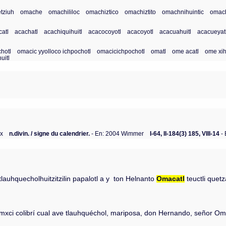
tziuh
omache
omachililoc
omachiztico
omachiztito
omachnihuintic
omac
atl
acachatl
acachiquihuitl
acacocoyotl
acacoyotl
acacuahuitl
acacueyat
chotl
omacic yyolloco ichpochotl
omacicichpochotl
omatl
ome acatl
ome xih
uitl
ex
n.divin. / signe du calendrier.
- En: 2004 Wimmer
I-64, II-184(3) 185, VIII-14
- 
n tlauhquecholhuitzitzilin papalotl a y ton Helnanto
Omacatl
teuctli quet
i,cmxci colibrí cual ave tlauhquéchol, mariposa, don Hernando, señor O