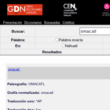
Presentación
Diccionarios
Búsquedas
Créditos
Buscar:
Palabra:
Palabra exacta
En:
Náhuatl
Resultados
omacatl
Paleografía:
OMACATL
Grafía normalizada:
omacatl
Traducción uno:
*AP
Traducción dos:
*ap