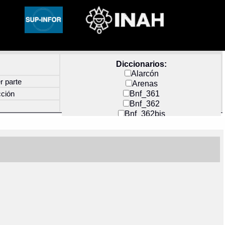
Diccionarios:
Alarcón
r parte
Arenas
Bnf_361
cción
Bnf_362
Bnf_362bis
Carochi
CF_INDEX
Clavijero
Cortés y Zedeño
Docs_México
Durán
Guerra
Mecayapan
Molina_1
Molina_2
Olmos_G