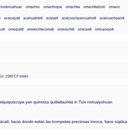
hnotenuahuac
omachoc
omachoque
omachtia
omachtlatziuh
omacic
l
acacuiyatl
acahuatototl
acaiyetl
acalcuachpancuahuitl
acalcuachpanitl
uitl
omequilitl
ometochtecomatl
omexochitl
omicaxitl
omiceceyotl
En: 1580 CF Index
zalquiquizcopa yan quinotza quitlatlauhtia in Tiox nohueyohuan
mácatl, hacia donde están las trompetas preciosas invoca, hace súplica