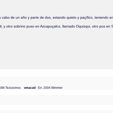
 cabo de un año y parte de dos, estando quieto y paçífico, teniendo e
 y otro sobrino puso en Azcapuçalco, llamado Oquizqui, otro pus en Su
1598 Tezozomoc
omacatl
- En: 2004 Wimmer