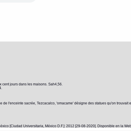
x cent jours dans les maisons. Sah4,56.
4.
ce de l'enceinte sacrée, Tezcacalco, 'omacame' désigne des statues qu'on trouvait e
éxico [Ciudad Universitaria, México D.F.]: 2012 [29-08-2020]. Disponible en la W