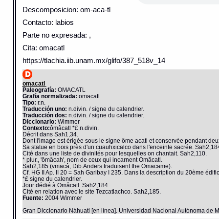
Descomposicion: om-aca-tl
Contacto: labios
Parte no expresada: ,
Cita: omacatl
https://tlachia.iib.unam.mx/glifo/387_518v_14
omacatl
Paleografía:
OMACATL
Grafía normalizada:
omacatl
Tipo:
r.n.
Traducción uno:
n.divin. / signe du calendrier.
Traducción dos:
n.divin. / signe du calendrier.
Diccionario:
Wimmer
Contexto:
ômâcatl *£ n.divin.
Décrit dans Sah1,34.
Dont l'image est érigée sous le signe ôme acatl et conservée pendant deu
Sa statue en bois près d'un cuauhxicalco dans l'enceinte sacrée. Sah2,18
Cité dans une liste de divinités pour lesquelles on chantait. Sah2,110.
* plur., 'ômâcah', nom de ceux qui incarnent Omâcatl.
Sah2,185 (vmacâ, Dib.Anders traduisent the Omacame).
Cf. HG II Ap. II 20 = Sah Garibay I 235. Dans la description du 20ème édifi
*£ signe du calendrier.
Jour dédié à Omâcatl. Sah2,184.
Cité en relation avec le site Tezcatlachco. Sah2,185.
Fuente:
2004 Wimmer
Gran Diccionario Náhuatl [en línea]. Universidad Nacional Autónoma de M