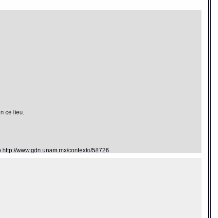
n ce lieu.
eb http://www.gdn.unam.mx/contexto/58726