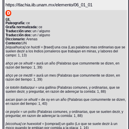
https://tlachia.iib.unam.mx/elemento/06_01_01
ce
Paleografía:
ce
Grafía normalizada:
ce
Traducción uno:
un / alguno
Traducción dos:
un / alguno
Diccionario:
Arenas
Contexto:
UN
[xiqualhuica] ce huictli
= [traed] una coa (Las palabras mas ordinarias que se
suelen dezir a los Indios jornaleros que trabajan en minas, y labores del
campo: 1, 13)
ahço ye ce xihuitl
= aurà un año (Palabras que comunmente se dizen, en
razon del tiempo: 1, 39)
ahço ye ce meztli
= aurà un mes (Palabras que comunmente se dizen, en
razon del tiempo: 1, 39)
ce totolin tlatlazqui
= una gallina (Palabras comunes, y ordinarias, que se
suelen dezir, y preguntar, en razon de adereçar la comida: 1, 88)
axcan ipan ce xihuitl
= de oy en un año (Palabras que comunmente se dizen,
en razon del tiempo: 1, 40)
ce poyóx
= un pollo (Palabras comunes, y ordinarias, que se suelen dezir, y
preguntar, en razon de adereçar la comida: 1, 88)
[xiccohua] ce huexolotl
= [comprad] un gallo (Lo que se suele dezir à un
moço quando le embian por comida a la plaça: 1, 16)