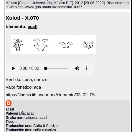
México [Ciudad Universitaria, México D.F.]: 2012 [29-08-2020]. Disponible en
la Web http://www.gdn.unam.mx/contexto/10327
Xolotl - X.070
Elemento:
acatl
Sentido: caña, carrizo
Valor fonético: aca
https://tlachia.iib.unam.mx/elemento/03_02_05
acatl
Paleografía:
acatl
Grafía normalizada:
acatl
Tipo:
r.n.
Traducción uno:
Caña ô Carrizo
Traducción dos:
caña o carrizo