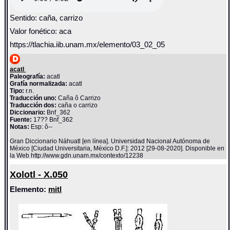
Sentido: caña, carrizo
Valor fonético: aca
https://tlachia.iib.unam.mx/elemento/03_02_05
acatl
Paleografía:
acatl
Grafía normalizada:
acatl
Tipo:
r.n.
Traducción uno:
Caña ô Carrizo
Traducción dos:
caña o carrizo
Diccionario:
Bnf_362
Fuente:
17?? Bnf_362
Notas:
Esp: ô--
Gran Diccionario Náhuatl [en línea]. Universidad Nacional Autónoma de
México [Ciudad Universitaria, México D.F.]: 2012 [29-08-2020]. Disponible en
la Web http://www.gdn.unam.mx/contexto/12238
Xolotl - X.050
Elemento:
mitl