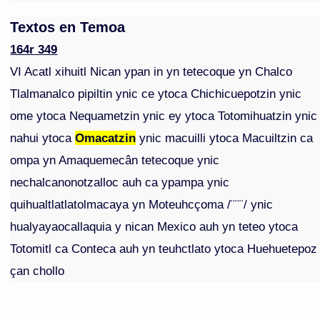
Textos en Temoa
164r 349
VI Acatl xihuitl Nican ypan in yn tetecoque yn Chalco
Tlalmanalco pipiltin ynic ce ytoca Chichicuepotzin ynic
ome ytoca Nequametzin ynic ey ytoca Totomihuatzin ynic
nahui ytoca
Omacatzin
ynic macuilli ytoca Macuiltzin ca
ompa yn Amaquemecân tetecoque ynic
nechalcanonotzalloc auh ca ypampa ynic
quihualtlatlatolmacaya yn Moteuhcçoma /¨¨¨/ ynic
hualyayaocallaquia y nican Mexico auh yn teteo ytoca
Totomitl ca Conteca auh yn teuhctlato ytoca Huehuetepoz
çan chollo