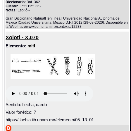
Diccionario:
Bnf_362
Fuente:
17?? Bnf_362
Notas:
Esp: ô--
Gran Diccionario Náhuatl [en línea]. Universidad Nacional Autónoma de
México [Ciudad Universitaria, México D.F.]: 2012 [29-08-2020]. Disponible en
la Web http://www.gdn.unam.mx/contexto/12238
Xolotl - X.070
Elemento:
mitl
Sentido: flecha, dardo
Valor fonético: ?
https://tlachia.iib.unam.mx/elemento/05_13_01