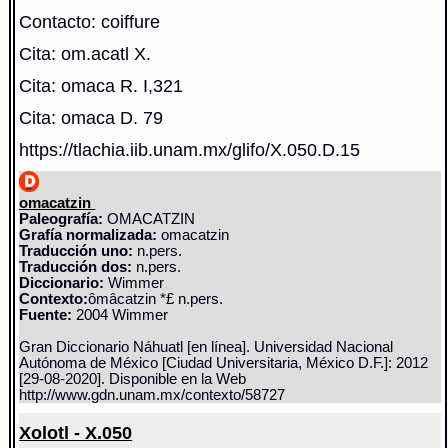
Contacto: coiffure
Cita: om.acatl X.
Cita: omaca R. I,321
Cita: omaca D. 79
https://tlachia.iib.unam.mx/glifo/X.050.D.15
omacatzin
Paleografía:
OMACATZIN
Grafía normalizada:
omacatzin
Traducción uno:
n.pers.
Traducción dos:
n.pers.
Diccionario:
Wimmer
Contexto:
ômâcatzin *£ n.pers.
Fuente:
2004 Wimmer
Gran Diccionario Náhuatl [en línea]. Universidad Nacional
Autónoma de México [Ciudad Universitaria, México D.F.]: 2012
[29-08-2020]. Disponible en la Web
http://www.gdn.unam.mx/contexto/58727
Xolotl - X.050