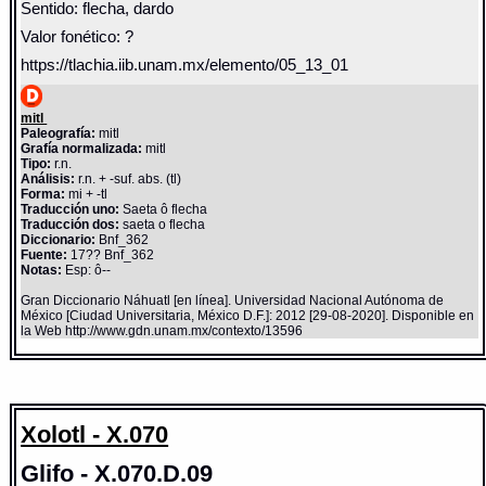
Sentido: flecha, dardo
Valor fonético: ?
https://tlachia.iib.unam.mx/elemento/05_13_01
mitl
Paleografía:
mitl
Grafía normalizada:
mitl
Tipo:
r.n.
Análisis:
r.n. + -suf. abs. (tl)
Forma:
mi + -tl
Traducción uno:
Saeta ô flecha
Traducción dos:
saeta o flecha
Diccionario:
Bnf_362
Fuente:
17?? Bnf_362
Notas:
Esp: ô--
Gran Diccionario Náhuatl [en línea]. Universidad Nacional Autónoma de
México [Ciudad Universitaria, México D.F.]: 2012 [29-08-2020]. Disponible en
la Web http://www.gdn.unam.mx/contexto/13596
Xolotl - X.070
Glifo - X.070.D.09