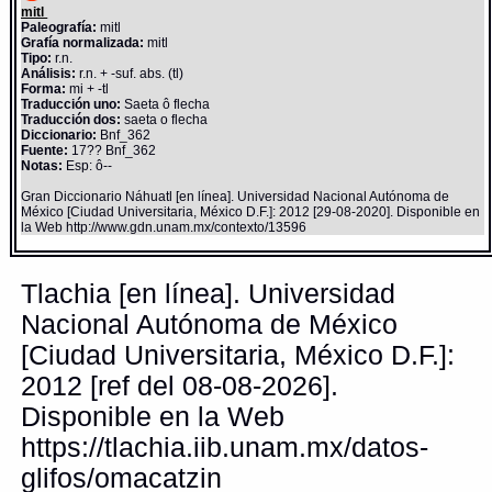
mitl
Paleografía:
mitl
Grafía normalizada:
mitl
Tipo:
r.n.
Análisis:
r.n. + -suf. abs. (tl)
Forma:
mi + -tl
Traducción uno:
Saeta ô flecha
Traducción dos:
saeta o flecha
Diccionario:
Bnf_362
Fuente:
17?? Bnf_362
Notas:
Esp: ô--
Gran Diccionario Náhuatl [en línea]. Universidad Nacional Autónoma de
México [Ciudad Universitaria, México D.F.]: 2012 [29-08-2020]. Disponible en
la Web http://www.gdn.unam.mx/contexto/13596
Tlachia [en línea]. Universidad
Nacional Autónoma de México
[Ciudad Universitaria, México D.F.]:
2012 [ref del 08-08-2026].
Disponible en la Web
https://tlachia.iib.unam.mx/datos-
glifos/omacatzin