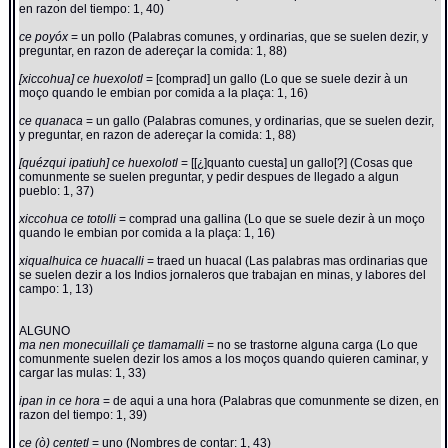
en razon del tiempo: 1, 40)
ce poyóx
= un pollo (Palabras comunes, y ordinarias, que se suelen dezir, y
preguntar, en razon de adereçar la comida: 1, 88)
[xiccohua] ce huexolotl
= [comprad] un gallo (Lo que se suele dezir à un
moço quando le embian por comida a la plaça: 1, 16)
ce quanaca
= un gallo (Palabras comunes, y ordinarias, que se suelen dezir,
y preguntar, en razon de adereçar la comida: 1, 88)
[quézqui ipatiuh] ce huexolotl
= [[¿]quanto cuesta] un gallo[?] (Cosas que
comunmente se suelen preguntar, y pedir despues de llegado a algun
pueblo: 1, 37)
xiccohua ce totolli
= comprad una gallina (Lo que se suele dezir à un moço
quando le embian por comida a la plaça: 1, 16)
xiqualhuica ce huacalli
= traed un huacal (Las palabras mas ordinarias que
se suelen dezir a los Indios jornaleros que trabajan en minas, y labores del
campo: 1, 13)
ALGUNO
ma nen monecuillali çe tlamamalli
= no se trastorne alguna carga (Lo que
comunmente suelen dezir los amos a los moços quando quieren caminar, y
cargar las mulas: 1, 33)
ipan in ce hora
= de aqui a una hora (Palabras que comunmente se dizen, en
razon del tiempo: 1, 39)
ce (ò) centetl
= uno (Nombres de contar: 1, 43)