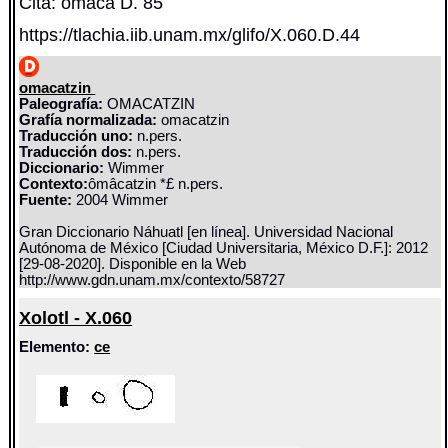
Cita: omaca D. 85
https://tlachia.iib.unam.mx/glifo/X.060.D.44
omacatzin
Paleografía:
OMACATZIN
Grafía normalizada:
omacatzin
Traducción uno:
n.pers.
Traducción dos:
n.pers.
Diccionario:
Wimmer
Contexto:
ômâcatzin *£ n.pers.
Fuente:
2004 Wimmer
Gran Diccionario Náhuatl [en línea]. Universidad Nacional
Autónoma de México [Ciudad Universitaria, México D.F.]: 2012
[29-08-2020]. Disponible en la Web
http://www.gdn.unam.mx/contexto/58727
Xolotl - X.060
Elemento:
ce