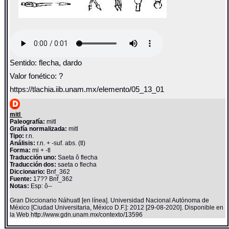
Sentido: flecha, dardo
Valor fonético: ?
https://tlachia.iib.unam.mx/elemento/05_13_01
mitl
Paleografía:
mitl
Grafía normalizada:
mitl
Tipo:
r.n.
Análisis:
r.n. + -suf. abs. (tl)
Forma:
mi + -tl
Traducción uno:
Saeta ô flecha
Traducción dos:
saeta o flecha
Diccionario:
Bnf_362
Fuente:
17?? Bnf_362
Notas:
Esp: ô--
Gran Diccionario Náhuatl [en línea]. Universidad Nacional Autónoma de
México [Ciudad Universitaria, México D.F.]: 2012 [29-08-2020]. Disponible en
la Web http://www.gdn.unam.mx/contexto/13596