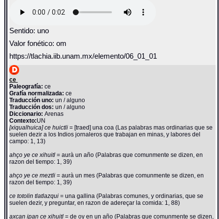
Sentido: uno
Valor fonético: om
https://tlachia.iib.unam.mx/elemento/06_01_01
ce
Paleografía:
ce
Grafía normalizada:
ce
Traducción uno:
un / alguno
Traducción dos:
un / alguno
Diccionario:
Arenas
Contexto:
UN
[xiqualhuica] ce huictli
= [traed] una coa (Las palabras mas ordinarias que se
suelen dezir a los Indios jornaleros que trabajan en minas, y labores del
campo: 1, 13)
ahço ye ce xihuitl
= aurà un año (Palabras que comunmente se dizen, en
razon del tiempo: 1, 39)
ahço ye ce meztli
= aurà un mes (Palabras que comunmente se dizen, en
razon del tiempo: 1, 39)
ce totolin tlatlazqui
= una gallina (Palabras comunes, y ordinarias, que se
suelen dezir, y preguntar, en razon de adereçar la comida: 1, 88)
axcan ipan ce xihuitl
= de oy en un año (Palabras que comunmente se dizen,