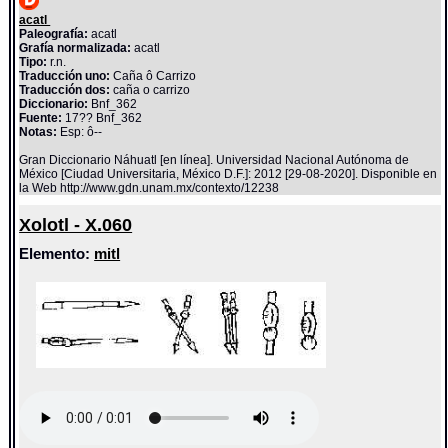
acatl
Paleografía:
acatl
Grafía normalizada:
acatl
Tipo:
r.n.
Traducción uno:
Caña ô Carrizo
Traducción dos:
caña o carrizo
Diccionario:
Bnf_362
Fuente:
17?? Bnf_362
Notas:
Esp: ô--
Gran Diccionario Náhuatl [en línea]. Universidad Nacional Autónoma de
México [Ciudad Universitaria, México D.F.]: 2012 [29-08-2020]. Disponible en
la Web http://www.gdn.unam.mx/contexto/12238
Xolotl - X.060
Elemento:
mitl