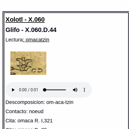
Xolotl - X.060
Glifo - X.060.D.44
Lectura
: omacatzin
Descomposicion: om-aca-tzin
Contacto: noeud
Cita: omaca R. I,321