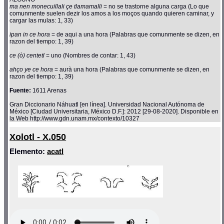
ma nen monecuillali çe tlamamalli
= no se trastorne alguna carga (Lo que
comunmente suelen dezir los amos a los moços quando quieren caminar, y
cargar las mulas: 1, 33)
ipan in ce hora
= de aqui a una hora (Palabras que comunmente se dizen, en
razon del tiempo: 1, 39)
ce (ò) centetl
= uno (Nombres de contar: 1, 43)
ahço ye ce hora
= aurà una hora (Palabras que comunmente se dizen, en
razon del tiempo: 1, 39)
Fuente:
1611 Arenas
Gran Diccionario Náhuatl [en línea]. Universidad Nacional Autónoma de
México [Ciudad Universitaria, México D.F.]: 2012 [29-08-2020]. Disponible en
la Web http://www.gdn.unam.mx/contexto/10327
Xolotl - X.050
Elemento:
acatl