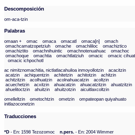
Descomposición
om-aca-tzin
Palabras
omaan +
omac
omaca
omacatl
omaca[n]
omach
omachcamatzopetziuh
omache
omachililoc
omachiztico
omachiztito
omachnihuintic
omachnotenuahuac
omachoc
omachoque
omachtia
omachtlatziuh
omacic
omacic cihuat
omacic ichpochotl
ac nimitznomachitia, nictlatlacahuiloa inmoyollotzin
acacitzin
acatzin
achiquentzin
achitetzin
achitotzin
achitzin
achitzitzin
acolhuatzin
acolnahuacatzin
acoltzin
acuechetzin
acxitzin
ahuacatzin
ahuacatzitzin
ahuatzitzin
ahuelitoctzin
ahuitzin
ahuitzotzin
aicuitlaxcoltzin
omelleltzin
ometochtzin
ometzin
ompateopan quiyahuato
initlazoconetzin
Traducciones
*D
- En: 1598 Tezozomoc
n.pers.
- En: 2004 Wimmer