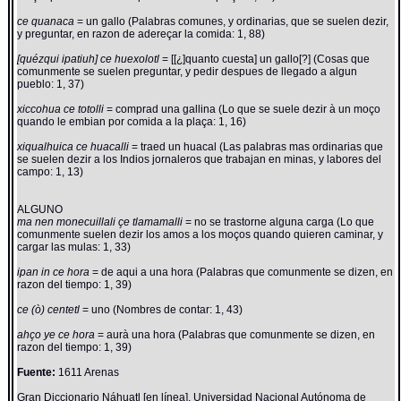
ce quanaca
= un gallo (Palabras comunes, y ordinarias, que se suelen dezir,
y preguntar, en razon de adereçar la comida: 1, 88)
[quézqui ipatiuh] ce huexolotl
= [[¿]quanto cuesta] un gallo[?] (Cosas que
comunmente se suelen preguntar, y pedir despues de llegado a algun
pueblo: 1, 37)
xiccohua ce totolli
= comprad una gallina (Lo que se suele dezir à un moço
quando le embian por comida a la plaça: 1, 16)
xiqualhuica ce huacalli
= traed un huacal (Las palabras mas ordinarias que
se suelen dezir a los Indios jornaleros que trabajan en minas, y labores del
campo: 1, 13)
ALGUNO
ma nen monecuillali çe tlamamalli
= no se trastorne alguna carga (Lo que
comunmente suelen dezir los amos a los moços quando quieren caminar, y
cargar las mulas: 1, 33)
ipan in ce hora
= de aqui a una hora (Palabras que comunmente se dizen, en
razon del tiempo: 1, 39)
ce (ò) centetl
= uno (Nombres de contar: 1, 43)
ahço ye ce hora
= aurà una hora (Palabras que comunmente se dizen, en
razon del tiempo: 1, 39)
Fuente:
1611 Arenas
Gran Diccionario Náhuatl [en línea]. Universidad Nacional Autónoma de