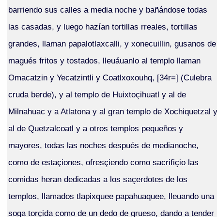
barriendo sus calles a media noche y bañándose todas
las casadas, y luego hazían tortillas rreales, tortillas
grandes, llaman papalotlaxcalli, y xonecuillin, gusanos de
magués fritos y tostados, lleuáuanlo al templo llaman
Omacatzin y Yecatzintli y Coatlxoxouhq, [34r=] (Culebra
cruda berde), y al templo de Huixtoçihuatl y al de
Milnahuac y a Atlatona y al gran templo de Xochiquetzal 
al de Quetzalcoatl y a otros templos pequeños y
mayores, todas las noches después de medianoche,
como de estaçiones, ofresçiendo como sacrifiçio las
comidas heran dedicadas a los saçerdotes de los
templos, llamados tlapixquee papahuaquee, lleuando una
soga torçida como de un dedo de grueso, dando a tender