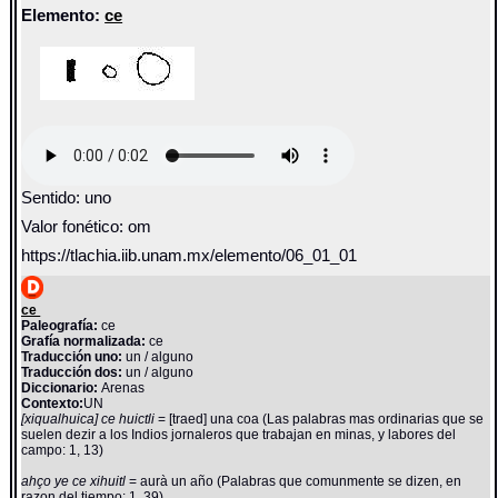
Elemento:
ce
Sentido: uno
Valor fonético: om
https://tlachia.iib.unam.mx/elemento/06_01_01
ce
Paleografía:
ce
Grafía normalizada:
ce
Traducción uno:
un / alguno
Traducción dos:
un / alguno
Diccionario:
Arenas
Contexto:
UN
[xiqualhuica] ce huictli
= [traed] una coa (Las palabras mas ordinarias que se
suelen dezir a los Indios jornaleros que trabajan en minas, y labores del
campo: 1, 13)
ahço ye ce xihuitl
= aurà un año (Palabras que comunmente se dizen, en
razon del tiempo: 1, 39)