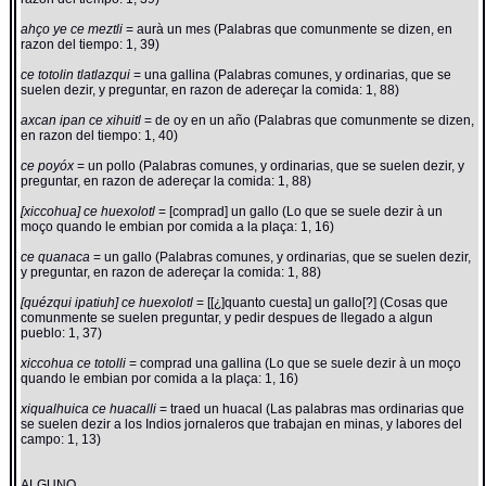
ahço ye ce meztli
= aurà un mes (Palabras que comunmente se dizen, en
razon del tiempo: 1, 39)
ce totolin tlatlazqui
= una gallina (Palabras comunes, y ordinarias, que se
suelen dezir, y preguntar, en razon de adereçar la comida: 1, 88)
axcan ipan ce xihuitl
= de oy en un año (Palabras que comunmente se dizen,
en razon del tiempo: 1, 40)
ce poyóx
= un pollo (Palabras comunes, y ordinarias, que se suelen dezir, y
preguntar, en razon de adereçar la comida: 1, 88)
[xiccohua] ce huexolotl
= [comprad] un gallo (Lo que se suele dezir à un
moço quando le embian por comida a la plaça: 1, 16)
ce quanaca
= un gallo (Palabras comunes, y ordinarias, que se suelen dezir,
y preguntar, en razon de adereçar la comida: 1, 88)
[quézqui ipatiuh] ce huexolotl
= [[¿]quanto cuesta] un gallo[?] (Cosas que
comunmente se suelen preguntar, y pedir despues de llegado a algun
pueblo: 1, 37)
xiccohua ce totolli
= comprad una gallina (Lo que se suele dezir à un moço
quando le embian por comida a la plaça: 1, 16)
xiqualhuica ce huacalli
= traed un huacal (Las palabras mas ordinarias que
se suelen dezir a los Indios jornaleros que trabajan en minas, y labores del
campo: 1, 13)
ALGUNO