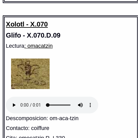
Xolotl - X.070
Glifo - X.070.D.09
Lectura
: omacatzin
Descomposicion: om-aca-tzin
Contacto: coiffure
Cita: omocatzin R. I,330