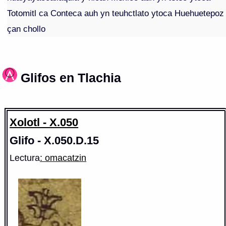
Totomitl ca Conteca auh yn teuhctlato ytoca Huehuetepoz
çan chollo
Glifos en Tlachia
Xolotl - X.050
Glifo - X.050.D.15
Lectura
: omacatzin