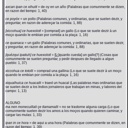
axcan ipan ce xihuitl
= de oy en un año (Palabras que comunmente se dizen,
en razon del tiempo: 1, 40)
ce poyóx
= un pollo (Palabras comunes, y ordinarias, que se suelen dezir, y
preguntar, en razon de adereçar la comida: 1, 88)
[xiccohua] ce huexolotl
= [comprad] un gallo (Lo que se suele dezir à un
moço quando le embian por comida a la plaça: 1, 16)
ce quanaca
= un gallo (Palabras comunes, y ordinarias, que se suelen dezir,
y preguntar, en razon de adereçar la comida: 1, 88)
[quézqui ipatiuh] ce huexolotl
= [[¿]quanto cuesta] un gallo[?] (Cosas que
comunmente se suelen preguntar, y pedir despues de llegado a algun
pueblo: 1, 37)
xiccohua ce totolli
= comprad una gallina (Lo que se suele dezir à un moço
quando le embian por comida a la plaça: 1, 16)
xiqualhuica ce huacalli
= traed un huacal (Las palabras mas ordinarias que
se suelen dezir a los Indios jornaleros que trabajan en minas, y labores del
campo: 1, 13)
ALGUNO
ma nen monecuillali çe tlamamalli
= no se trastorne alguna carga (Lo que
comunmente suelen dezir los amos a los moços quando quieren caminar, y
cargar las mulas: 1, 33)
ipan in ce hora
= de aqui a una hora (Palabras que comunmente se dizen, en
razon del tiempo: 1, 39)