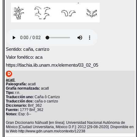
Sentido: caña, carrizo
Valor fonético: aca
https://tlachia.iib.unam.mx/elemento/03_02_05
acatl
Paleografía:
acatl
Grafía normalizada:
acatl
Tipo:
r.n.
Traducción uno:
Caña ô Carrizo
Traducción dos:
caña o carrizo
Diccionario:
Bnf_362
Fuente:
17?? Bnf_362
Notas:
Esp: ô--
Gran Diccionario Náhuatl [en línea]. Universidad Nacional Autónoma de
México [Ciudad Universitaria, México D.F.]: 2012 [29-08-2020]. Disponible en
la Web http://www.gdn.unam.mx/contexto/12238