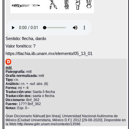
Sentido: flecha, dardo
Valor fonético: ?
https://tlachia.iib.unam.mx/elemento/05_13_01
mitl
Paleografía:
mitl
Grafía normalizada:
mitl
Tipo:
r.n.
Análisis:
r.n. + -suf. abs. (tl)
Forma:
mi + -tl
Traducción uno:
Saeta ô flecha
Traducción dos:
saeta o flecha
Diccionario:
Bnf_362
Fuente:
17?? Bnf_362
Notas:
Esp: ô--
Gran Diccionario Náhuatl [en línea]. Universidad Nacional Autónoma de
México [Ciudad Universitaria, México D.F.]: 2012 [29-08-2020]. Disponible en
la Web http://www.gdn.unam.mx/contexto/13596