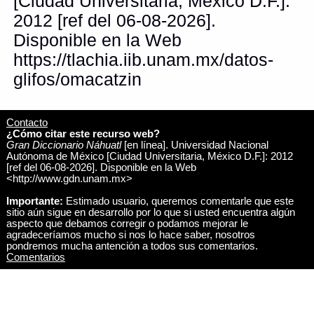
[Ciudad Universitaria, México D.F.]:
2012 [ref del 06-08-2026].
Disponible en la Web
https://tlachia.iib.unam.mx/datos-
glifos/omacatzin
Contacto
¿Cómo citar este recurso web?
Gran Diccionario Náhuatl
[en línea]. Universidad Nacional
Autónoma de México [Ciudad Universitaria, México D.F.]: 2012
[ref del 06-08-2026]. Disponible en la Web
<http://www.gdn.unam.mx>
Importante:
Estimado usuario, queremos comentarle que este
sitio aún sigue en desarrollo por lo que si usted encuentra algún
aspecto que debamos corregir o podamos mejorar le
agradeceríamos mucho si nos lo hace saber, nosotros
pondremos mucha antención a todos sus comentarios.
Comentarios