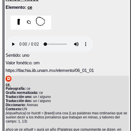
Elemento:
ce
Sentido: uno
Valor fonético: om
https://tlachia.iib.unam.mx/elemento/06_01_01
ce
Paleografía:
ce
Grafía normalizada:
ce
Traducción uno:
un / alguno
Traducción dos:
un / alguno
Diccionario:
Arenas
Contexto:
UN
[xiqualhuica] ce huictli
= [traed] una coa (Las palabras mas ordinarias que se
suelen dezir a los Indios jornaleros que trabajan en minas, y labores del
campo: 1, 13)
ahço ye ce xihuitl
= aurà un año (Palabras que comunmente se dizen, en