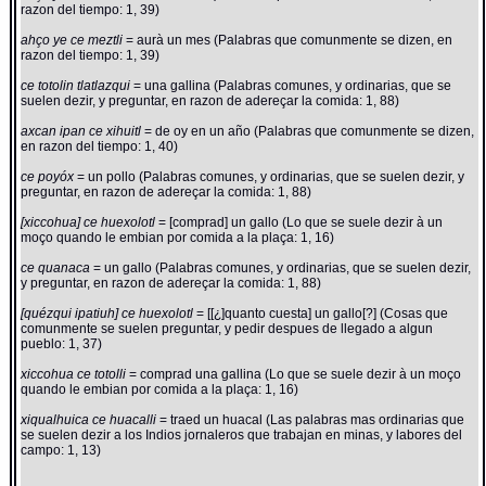
razon del tiempo: 1, 39)
ahço ye ce meztli
= aurà un mes (Palabras que comunmente se dizen, en
razon del tiempo: 1, 39)
ce totolin tlatlazqui
= una gallina (Palabras comunes, y ordinarias, que se
suelen dezir, y preguntar, en razon de adereçar la comida: 1, 88)
axcan ipan ce xihuitl
= de oy en un año (Palabras que comunmente se dizen,
en razon del tiempo: 1, 40)
ce poyóx
= un pollo (Palabras comunes, y ordinarias, que se suelen dezir, y
preguntar, en razon de adereçar la comida: 1, 88)
[xiccohua] ce huexolotl
= [comprad] un gallo (Lo que se suele dezir à un
moço quando le embian por comida a la plaça: 1, 16)
ce quanaca
= un gallo (Palabras comunes, y ordinarias, que se suelen dezir,
y preguntar, en razon de adereçar la comida: 1, 88)
[quézqui ipatiuh] ce huexolotl
= [[¿]quanto cuesta] un gallo[?] (Cosas que
comunmente se suelen preguntar, y pedir despues de llegado a algun
pueblo: 1, 37)
xiccohua ce totolli
= comprad una gallina (Lo que se suele dezir à un moço
quando le embian por comida a la plaça: 1, 16)
xiqualhuica ce huacalli
= traed un huacal (Las palabras mas ordinarias que
se suelen dezir a los Indios jornaleros que trabajan en minas, y labores del
campo: 1, 13)