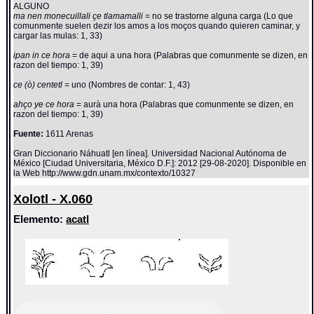
ALGUNO
ma nen monecuillali çe tlamamalli
= no se trastorne alguna carga (Lo que
comunmente suelen dezir los amos a los moços quando quieren caminar, y
cargar las mulas: 1, 33)
ipan in ce hora
= de aqui a una hora (Palabras que comunmente se dizen, en
razon del tiempo: 1, 39)
ce (ò) centetl
= uno (Nombres de contar: 1, 43)
ahço ye ce hora
= aurà una hora (Palabras que comunmente se dizen, en
razon del tiempo: 1, 39)
Fuente:
1611 Arenas
Gran Diccionario Náhuatl [en línea]. Universidad Nacional Autónoma de
México [Ciudad Universitaria, México D.F.]: 2012 [29-08-2020]. Disponible en
la Web http://www.gdn.unam.mx/contexto/10327
Xolotl - X.060
Elemento:
acatl