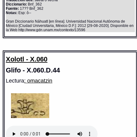
Diccionario:
Bnf_362
Fuente:
17?? Bnf_362
Notas:
Esp: ô--
Gran Diccionario Náhuatl [en línea]. Universidad Nacional Autónoma de
México [Ciudad Universitaria, México D.F.]: 2012 [29-08-2020]. Disponible en
la Web http://www.gdn.unam.mx/contexto/13596
Xolotl - X.060
Glifo - X.060.D.44
Lectura
: omacatzin