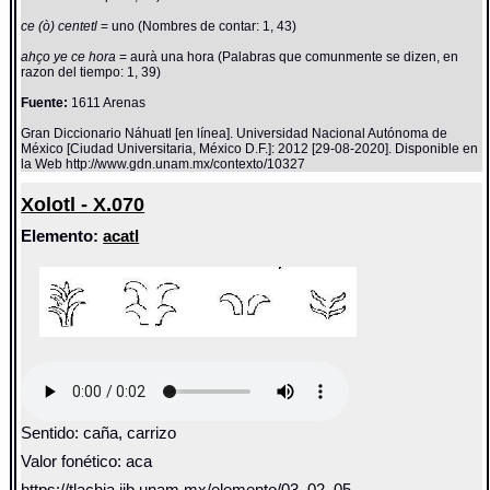
ce (ò) centetl
= uno (Nombres de contar: 1, 43)
ahço ye ce hora
= aurà una hora (Palabras que comunmente se dizen, en
razon del tiempo: 1, 39)
Fuente:
1611 Arenas
Gran Diccionario Náhuatl [en línea]. Universidad Nacional Autónoma de
México [Ciudad Universitaria, México D.F.]: 2012 [29-08-2020]. Disponible en
la Web http://www.gdn.unam.mx/contexto/10327
Xolotl - X.070
Elemento:
acatl
Sentido: caña, carrizo
Valor fonético: aca
https://tlachia.iib.unam.mx/elemento/03_02_05