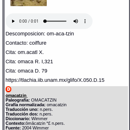
Descomposicion: om-aca-tzin
Contacto: coiffure
Cita: om.acatl X.
Cita: omaca R. I,321
Cita: omaca D. 79
https://tlachia.iib.unam.mx/glifo/X.050.D.15
omacatzin
Paleografía:
OMACATZIN
Grafía normalizada:
omacatzin
Traducción uno:
n.pers.
Traducción dos:
n.pers.
Diccionario:
Wimmer
Contexto:
ômâcatzin *£ n.pers.
Fuente:
2004 Wimmer