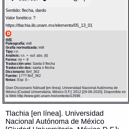
Sentido: flecha, dardo
Valor fonético: ?
https://tlachia.iib.unam.mx/elemento/05_13_01
mitl
Paleografía:
mitl
Grafía normalizada:
mitl
Tipo:
r.n.
Análisis:
r.n. + -suf. abs. (tl)
Forma:
mi + -tl
Traducción uno:
Saeta ô flecha
Traducción dos:
saeta o flecha
Diccionario:
Bnf_362
Fuente:
17?? Bnf_362
Notas:
Esp: ô--
Gran Diccionario Náhuatl [en línea]. Universidad Nacional Autónoma de
México [Ciudad Universitaria, México D.F.]: 2012 [29-08-2020]. Disponible en
la Web http://www.gdn.unam.mx/contexto/13596
Tlachia [en línea]. Universidad
Nacional Autónoma de México