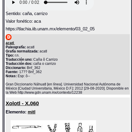
Sentido: caña, carrizo
Valor fonético: aca
https://tlachia.iib.unam.mx/elemento/03_02_05
acatl
Paleografía:
acatl
Grafía normalizada:
acatl
Tipo:
r.n.
Traducción uno:
Caña ô Carrizo
Traducción dos:
caña o carrizo
Diccionario:
Bnf_362
Fuente:
17?? Bnf_362
Notas:
Esp: ô--
Gran Diccionario Náhuatl [en línea]. Universidad Nacional Autónoma de
México [Ciudad Universitaria, México D.F.]: 2012 [29-08-2020]. Disponible en
la Web http://www.gdn.unam.mx/contexto/12238
Xolotl - X.060
Elemento:
mitl