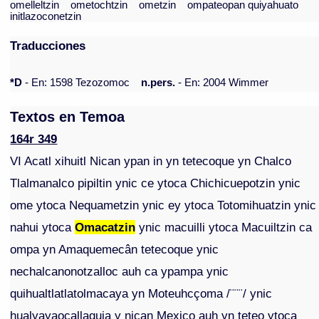
omelleltzin
ometochtzin
ometzin
ompateopan quiyahuato
initlazoconetzin
Traducciones
*D
- En: 1598 Tezozomoc
n.pers.
- En: 2004 Wimmer
Textos en Temoa
164r 349
VI Acatl xihuitl Nican ypan in yn tetecoque yn Chalco
Tlalmanalco pipiltin ynic ce ytoca Chichicuepotzin ynic
ome ytoca Nequametzin ynic ey ytoca Totomihuatzin ynic
nahui ytoca
Omacatzin
ynic macuilli ytoca Macuiltzin ca
ompa yn Amaquemecân tetecoque ynic
nechalcanonotzalloc auh ca ypampa ynic
quihualtlatlatolmacaya yn Moteuhcçoma /¨¨¨/ ynic
hualyayaocallaquia y nican Mexico auh yn teteo ytoca