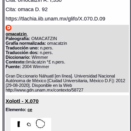
Cita: omaca D. 92
https://tlachia.iib.unam.mx/glifo/X.070.D.09
omacatzin
Paleografía:
OMACATZIN
Grafía normalizada:
omacatzin
Traducción uno:
n.pers.
Traducción dos:
n.pers.
Diccionario:
Wimmer
Contexto:
ômâcatzin *£ n.pers.
Fuente:
2004 Wimmer
Gran Diccionario Náhuatl [en línea]. Universidad Nacional
Autónoma de México [Ciudad Universitaria, México D.F.]: 2012
[29-08-2020]. Disponible en la Web
http://www.gdn.unam.mx/contexto/58727
Xolotl - X.070
Elemento:
ce