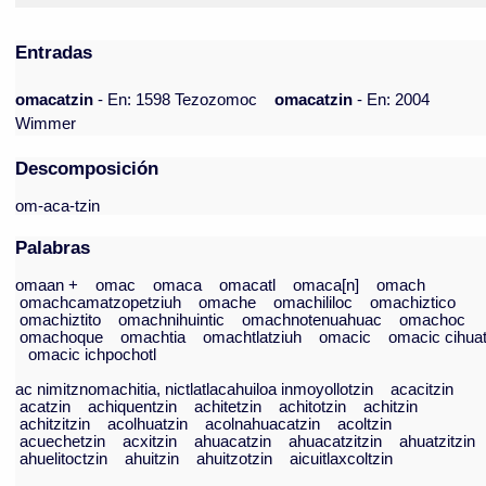
Entradas
omacatzin
- En: 1598 Tezozomoc
omacatzin
- En: 2004
Wimmer
Descomposición
om-aca-tzin
Palabras
omaan +
omac
omaca
omacatl
omaca[n]
omach
omachcamatzopetziuh
omache
omachililoc
omachiztico
omachiztito
omachnihuintic
omachnotenuahuac
omachoc
omachoque
omachtia
omachtlatziuh
omacic
omacic cihuat
omacic ichpochotl
ac nimitznomachitia, nictlatlacahuiloa inmoyollotzin
acacitzin
acatzin
achiquentzin
achitetzin
achitotzin
achitzin
achitzitzin
acolhuatzin
acolnahuacatzin
acoltzin
acuechetzin
acxitzin
ahuacatzin
ahuacatzitzin
ahuatzitzin
ahuelitoctzin
ahuitzin
ahuitzotzin
aicuitlaxcoltzin