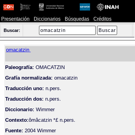
Presentación
Diccionarios
Búsquedas
Créditos
Buscar:
omacatzin
Paleografía:
OMACATZIN
Grafía normalizada:
omacatzin
Traducción uno:
n.pers.
Traducción dos:
n.pers.
Diccionario:
Wimmer
Contexto:
ômâcatzin *£ n.pers.
Fuente:
2004 Wimmer