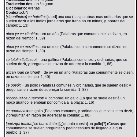
Traducción dos:
un / alguno
Diccionario:
Arenas
Contexto:
UN
[xiqualhuica] ce huictli
= [traed] una coa (Las palabras mas ordinarias que se
suelen dezir a los Indios jornaleros que trabajan en minas, y labores del
campo: 1, 13)
ahço ye ce xihuitl
= aurà un año (Palabras que comunmente se dizen, en
razon del tiempo: 1, 39)
ahço ye ce meztli
= aurà un mes (Palabras que comunmente se dizen, en
razon del tiempo: 1, 39)
ce totolin tlatlazqui
= una gallina (Palabras comunes, y ordinarias, que se
suelen dezir, y preguntar, en razon de adereçar la comida: 1, 88)
axcan ipan ce xihuitl
= de oy en un año (Palabras que comunmente se dizen,
en razon del tiempo: 1, 40)
ce poyóx
= un pollo (Palabras comunes, y ordinarias, que se suelen dezir, y
preguntar, en razon de adereçar la comida: 1, 88)
[xiccohua] ce huexolotl
= [comprad] un gallo (Lo que se suele dezir à un
moço quando le embian por comida a la plaça: 1, 16)
ce quanaca
= un gallo (Palabras comunes, y ordinarias, que se suelen dezir,
y preguntar, en razon de adereçar la comida: 1, 88)
[quézqui ipatiuh] ce huexolotl
= [[¿]quanto cuesta] un gallo[?] (Cosas que
comunmente se suelen preguntar, y pedir despues de llegado a algun
pueblo: 1, 37)