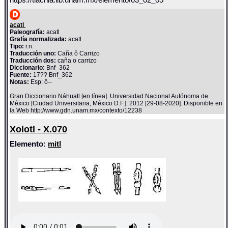
acatl
Paleografía:
acatl
Grafía normalizada:
acatl
Tipo:
r.n.
Traducción uno:
Caña ô Carrizo
Traducción dos:
caña o carrizo
Diccionario:
Bnf_362
Fuente:
17?? Bnf_362
Notas:
Esp: ô--
Gran Diccionario Náhuatl [en línea]. Universidad Nacional Autónoma de
México [Ciudad Universitaria, México D.F.]: 2012 [29-08-2020]. Disponible en
la Web http://www.gdn.unam.mx/contexto/12238
Xolotl - X.070
Elemento:
mitl