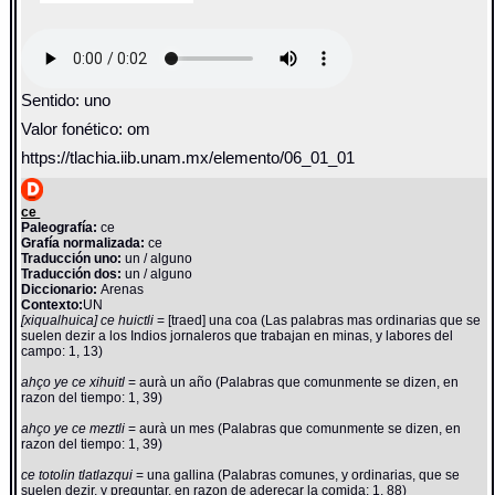
Sentido: uno
Valor fonético: om
https://tlachia.iib.unam.mx/elemento/06_01_01
ce
Paleografía:
ce
Grafía normalizada:
ce
Traducción uno:
un / alguno
Traducción dos:
un / alguno
Diccionario:
Arenas
Contexto:
UN
[xiqualhuica] ce huictli
= [traed] una coa (Las palabras mas ordinarias que se
suelen dezir a los Indios jornaleros que trabajan en minas, y labores del
campo: 1, 13)
ahço ye ce xihuitl
= aurà un año (Palabras que comunmente se dizen, en
razon del tiempo: 1, 39)
ahço ye ce meztli
= aurà un mes (Palabras que comunmente se dizen, en
razon del tiempo: 1, 39)
ce totolin tlatlazqui
= una gallina (Palabras comunes, y ordinarias, que se
suelen dezir, y preguntar, en razon de adereçar la comida: 1, 88)