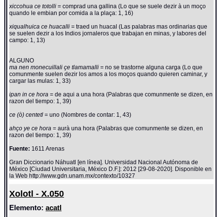
xiccohua ce totolli
= comprad una gallina (Lo que se suele dezir à un moço
quando le embian por comida a la plaça: 1, 16)
xiqualhuica ce huacalli
= traed un huacal (Las palabras mas ordinarias que
se suelen dezir a los Indios jornaleros que trabajan en minas, y labores del
campo: 1, 13)
ALGUNO
ma nen monecuillali çe tlamamalli
= no se trastorne alguna carga (Lo que
comunmente suelen dezir los amos a los moços quando quieren caminar, y
cargar las mulas: 1, 33)
ipan in ce hora
= de aqui a una hora (Palabras que comunmente se dizen, en
razon del tiempo: 1, 39)
ce (ò) centetl
= uno (Nombres de contar: 1, 43)
ahço ye ce hora
= aurà una hora (Palabras que comunmente se dizen, en
razon del tiempo: 1, 39)
Fuente:
1611 Arenas
Gran Diccionario Náhuatl [en línea]. Universidad Nacional Autónoma de
México [Ciudad Universitaria, México D.F.]: 2012 [29-08-2020]. Disponible en
la Web http://www.gdn.unam.mx/contexto/10327
Xolotl - X.050
Elemento:
acatl