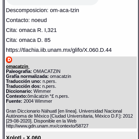
Descomposicion: om-aca-tzin
Contacto: noeud
Cita: omaca R. I,321
Cita: omaca D. 85
https://tlachia.iib.unam.mx/glifo/X.060.D.44
omacatzin
Paleografía:
OMACATZIN
Grafía normalizada:
omacatzin
Traducción uno:
n.pers.
Traducción dos:
n.pers.
Diccionario:
Wimmer
Contexto:
ômâcatzin *£ n.pers.
Fuente:
2004 Wimmer
Gran Diccionario Náhuatl [en línea]. Universidad Nacional
Autónoma de México [Ciudad Universitaria, México D.F.]: 2012
[29-08-2020]. Disponible en la Web
http://www.gdn.unam.mx/contexto/58727
Xolotl - X.060