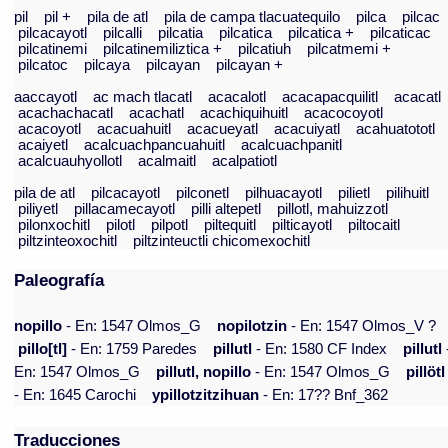
pil
pil +
pila de atl
pila de campa tlacuatequilo
pilca
pilcac
pilcacayotl
pilcalli
pilcatia
pilcatica
pilcatica +
pilcaticac
pilcatinemi
pilcatinemiliztica +
pilcatiuh
pilcatmemi +
pilcatoc
pilcaya
pilcayan
pilcayan +
aaccayotl
ac mach tlacatl
acacalotl
acacapacquilitl
acacatl
acachachacatl
acachatl
acachiquihuitl
acacocoyotl
acacoyotl
acacuahuitl
acacueyatl
acacuiyatl
acahuatototl
acaiyetl
acalcuachpancuahuitl
acalcuachpanitl
acalcuauhyollotl
acalmaitl
acalpatiotl
pila de atl
pilcacayotl
pilconetl
pilhuacayotl
pilietl
pilihuitl
piliyetl
pillacamecayotl
pilli altepetl
pillotl, mahuizzotl
pilonxochitl
pilotl
pilpotl
piltequitl
pilticayotl
piltocaitl
piltzinteoxochitl
piltzinteuctli chicomexochitl
Paleografía
nopillo
- En: 1547 Olmos_G
nopilotzin
- En: 1547 Olmos_V ?
pillo[tl]
- En: 1759 Paredes
pillutl
- En: 1580 CF Index
pillutl
En: 1547 Olmos_G
pillutl, nopillo
- En: 1547 Olmos_G
pillötl
- En: 1645 Carochi
ypillotzitzihuan
- En: 17?? Bnf_362
Traducciones