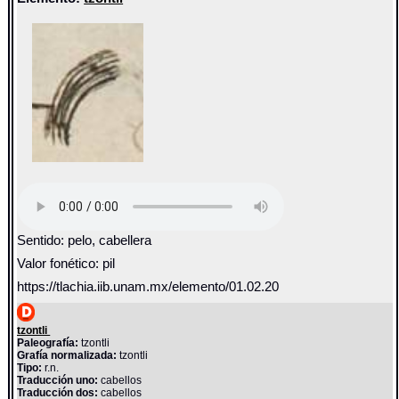
Sentido: pelo, cabellera
Valor fonético: pil
https://tlachia.iib.unam.mx/elemento/01.02.20
tzontli
Paleografía:
tzontli
Grafía normalizada:
tzontli
Tipo:
r.n.
Traducción uno:
cabellos
Traducción dos:
cabellos