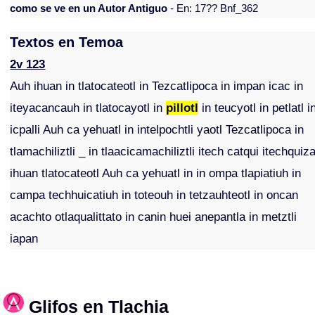
como se ve en un Autor Antiguo
- En: 17?? Bnf_362
Textos en Temoa
2v 123
Auh ihuan in tlatocateotl in Tezcatlipoca in impan icac in
iteyacancauh in tlatocayotl in
pillotl
in teucyotl in petlatl i
icpalli Auh ca yehuatl in intelpochtli yaotl Tezcatlipoca in
tlamachiliztli _ in tlaacicamachiliztli itech catqui itechquiz
ihuan tlatocateotl Auh ca yehuatl in in ompa tlapiatiuh in
campa techhuicatiuh in toteouh in tetzauhteotl in oncan
acachto otlaqualittato in canin huei anepantla in metztli
iapan
Glifos en Tlachia