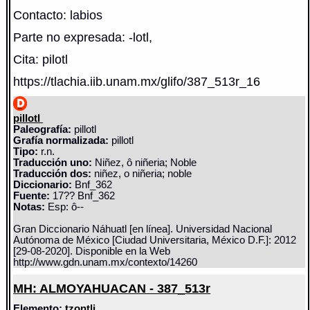
Contacto: labios
Parte no expresada: -lotl,
Cita: pilotl
https://tlachia.iib.unam.mx/glifo/387_513r_16
pillotl
Paleografía:
pillotl
Grafía normalizada:
pillotl
Tipo:
r.n.
Traducción uno:
Niñez, ô niñeria; Noble
Traducción dos:
niñez, o niñeria; noble
Diccionario:
Bnf_362
Fuente:
17?? Bnf_362
Notas:
Esp: ô--
Gran Diccionario Náhuatl [en línea]. Universidad Nacional
Autónoma de México [Ciudad Universitaria, México D.F.]: 2012
[29-08-2020]. Disponible en la Web
http://www.gdn.unam.mx/contexto/14260
MH: ALMOYAHUACAN - 387_513r
Elemento:
tzontli