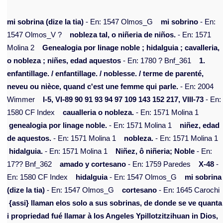
mi sobrina (dize la tia)
- En: 1547 Olmos_G
mi sobrino
- En:
1547 Olmos_V ?
nobleza tal, o niñeria de niños.
- En: 1571
Molina 2
Genealogia por linage noble ; hidalguia ; cavalleria,
o nobleza ; niñes, edad aquestos
- En: 1780 ? Bnf_361
1.
enfantillage. / enfantillage. / noblesse. / terme de parenté,
neveu ou nièce, quand c'est une femme qui parle.
- En: 2004
Wimmer
I-5, VI-89 90 91 93 94 97 109 143 152 217, VIII-73
- En:
1580 CF Index
caualleria o nobleza.
- En: 1571 Molina 1
genealogia por linage noble.
- En: 1571 Molina 1
niñez, edad
de aquestos.
- En: 1571 Molina 1
nobleza.
- En: 1571 Molina 1
hidalguia.
- En: 1571 Molina 1
Niñez, ô niñeria; Noble
- En:
17?? Bnf_362
amado y cortesano
- En: 1759 Paredes
X-48
-
En: 1580 CF Index
hidalguia
- En: 1547 Olmos_G
mi sobrina
(dize la tia)
- En: 1547 Olmos_G
cortesano
- En: 1645 Carochi
{assi} llaman elos solo a sus sobrinas, de donde se ve quanta
i propriedad fué llamar à los Angeles Ypillotzitzihuan in Dios,