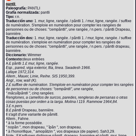
pantli
Paleografía:
PANTLI
Grafía normalizada:
pantli
Tipo:
r.n.
Traducción uno:
1. mur, ligne, rangée. / pântli 1. / mur, ligne, rangée. / suffixe
de numération. S'emploie en numération pour compter les rangées de
personnes ou de choses: "cempântli", une rangée, / n.pers. / pântli Drapeau,
bannière.
Traducción dos:
1. mur, ligne, rangée. / pântli 1. / mur, ligne, rangée. / suffixe
de numération. s'emploie en numération pour compter les rangées de
personnes ou de choses: "cempântli", une rangée, / n.pers. / pântli drapeau,
bannière.
Diccionario:
Wimmer
Contexto:
deux entrées
A.£ pântli
1.£ mur, ligne, rangée.
Esp., pared, viga exterior, fila, linea. Swadesh 1966.
Lafaye 1972,314.
Allem., Mauer, Linie, Reihe. SIS 1950,399.
Angl., row, wall (K).
2.£ suffixe de numération. S'emploie en numération pour compter les rangées
de personnes ou de choses: "cempântli", une rangée,
" mâcuîlpântli ", cinq rangées.
Renglones, a camellos de surcos, paredes, rengleras de persanas o otras
cosas puestas por orden a la larga. Molina I 119. Rammow 1964,84.
3.£ n.pers.
B.£ pântli
Drapeau, bannière.
Il s'agit d'une variante de pâmitl.
Allem., Fahne.
* à la forme possédée.
" nopân ", mon drapeau, " îpân ", son drapeau.
* à l'honorifique, " amopâtzin ", vos drapeaux (de papier). Sah3,29.
Note : F.Karttunen distingue pâmitl, drapeau, bannière et pântli, mur, ligne,