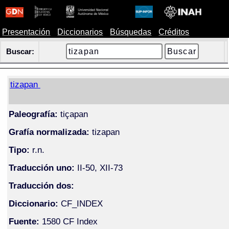
Presentación
Diccionarios
Búsquedas
Créditos
Buscar:
tizapan
Paleografía:
tiçapan
Grafía normalizada:
tizapan
Tipo:
r.n.
Traducción uno:
II-50, XII-73
Traducción dos:
Diccionario:
CF_INDEX
Fuente:
1580 CF Index