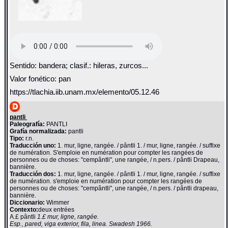
Sentido: bandera; clasif.: hileras, zurcos...
Valor fonético: pan
https://tlachia.iib.unam.mx/elemento/05.12.46
pantli
Paleografía:
PANTLI
Grafía normalizada:
pantli
Tipo:
r.n.
Traducción uno:
1. mur, ligne, rangée. / pântli 1. / mur, ligne, rangée. / suffixe
de numération. S'emploie en numération pour compter les rangées de
personnes ou de choses: "cempântli", une rangée, / n.pers. / pântli Drapeau,
bannière.
Traducción dos:
1. mur, ligne, rangée. / pântli 1. / mur, ligne, rangée. / suffixe
de numération. s'emploie en numération pour compter les rangées de
personnes ou de choses: "cempântli", une rangée, / n.pers. / pântli drapeau,
bannière.
Diccionario:
Wimmer
Contexto:
deux entrées
A.£ pântli
1.£ mur, ligne, rangée.
Esp., pared, viga exterior, fila, linea. Swadesh 1966.