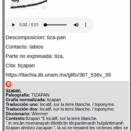
Descomposicion: tiza-pan
Contacto: labios
Parte no expresada: tiza,
Cita: tiçapan
https://tlachia.iib.unam.mx/glifo/387_536v_39
tizapan
Paleografía:
TIZAPAN
Grafía normalizada:
tizapan
Traducción uno:
locatif, sur la terre blanche. / toponyme.
Traducción dos:
locatif, sur la terre blanche. / toponyme.
Diccionario:
Wimmer
Contexto:
tîzapan *£ locatif, sur la terre blanche.
" in oncân momanayah tôtotêctin têcpantimanih huîpântimanih
tîzapan ahnôzo zacapan ", là où se tenaient les victimes elles se