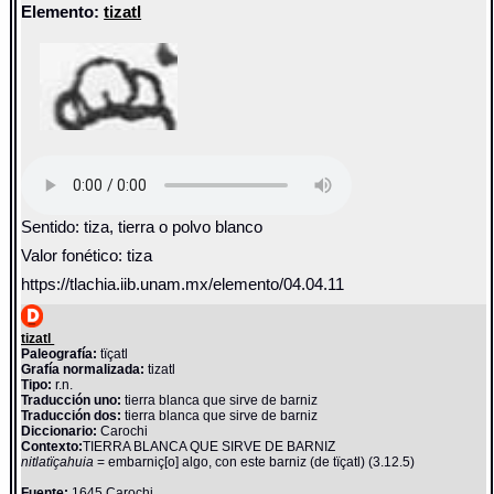
Elemento:
tizatl
Sentido: tiza, tierra o polvo blanco
Valor fonético: tiza
https://tlachia.iib.unam.mx/elemento/04.04.11
tizatl
Paleografía:
tïçatl
Grafía normalizada:
tizatl
Tipo:
r.n.
Traducción uno:
tierra blanca que sirve de barniz
Traducción dos:
tierra blanca que sirve de barniz
Diccionario:
Carochi
Contexto:
TIERRA BLANCA QUE SIRVE DE BARNIZ
nitlatïçahuia
= embarniç[o] algo, con este barniz (de tïçatl) (3.12.5)
Fuente:
1645 Carochi