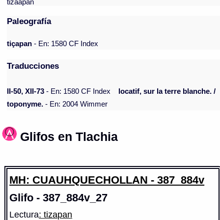
tizaapan
Paleografía
tiçapan
- En: 1580 CF Index
Traducciones
II-50, XII-73
- En: 1580 CF Index
locatif, sur la terre blanche. /
toponyme.
- En: 2004 Wimmer
Glifos en Tlachia
MH: CUAUHQUECHOLLAN - 387_884v
Glifo - 387_884v_27
Lectura
: tizapan