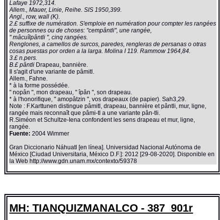
Lafaye 1972,314.
Allem., Mauer, Linie, Reihe. SIS 1950,399.
Angl., row, wall (K).
2.£ suffixe de numération. S'emploie en numération pour compter les rangées
de personnes ou de choses: "cempântli", une rangée,
" mâcuîlpântli ", cinq rangées.
Renglones, a camellos de surcos, paredes, rengleras de persanas o otras
cosas puestas por orden a la larga. Molina I 119. Rammow 1964,84.
3.£ n.pers.
B.£ pântli
Drapeau, bannière.
Il s'agit d'une variante de pâmitl.
Allem., Fahne.
* à la forme possédée.
" nopân ", mon drapeau, " îpân ", son drapeau.
* à l'honorifique, " amopâtzin ", vos drapeaux (de papier). Sah3,29.
Note : F.Karttunen distingue pâmitl, drapeau, bannière et pântli, mur, ligne,
rangée mais reconnaît que pâmi-tl a une variante pân-tli.
R.Siméon et Schultze-Iena confondent les sens drapeau et mur, ligne,
rangée.
Fuente:
2004 Wimmer
Gran Diccionario Náhuatl [en línea]. Universidad Nacional Autónoma de
México [Ciudad Universitaria, México D.F.]: 2012 [29-08-2020]. Disponible en
la Web http://www.gdn.unam.mx/contexto/59378
MH: TIANQUIZMANALCO - 387_901r