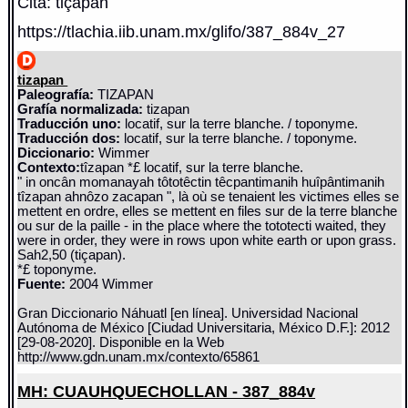
Cita: tiçapan
https://tlachia.iib.unam.mx/glifo/387_884v_27
tizapan
Paleografía:
TIZAPAN
Grafía normalizada:
tizapan
Traducción uno:
locatif, sur la terre blanche. / toponyme.
Traducción dos:
locatif, sur la terre blanche. / toponyme.
Diccionario:
Wimmer
Contexto:
tîzapan *£ locatif, sur la terre blanche.
" in oncân momanayah tôtotêctin têcpantimanih huîpântimanih
tîzapan ahnôzo zacapan ", là où se tenaient les victimes elles se
mettent en ordre, elles se mettent en files sur de la terre blanche
ou sur de la paille - in the place where the tototecti waited, they
were in order, they were in rows upon white earth or upon grass.
Sah2,50 (tiçapan).
*£ toponyme.
Fuente:
2004 Wimmer
Gran Diccionario Náhuatl [en línea]. Universidad Nacional
Autónoma de México [Ciudad Universitaria, México D.F.]: 2012
[29-08-2020]. Disponible en la Web
http://www.gdn.unam.mx/contexto/65861
MH: CUAUHQUECHOLLAN - 387_884v