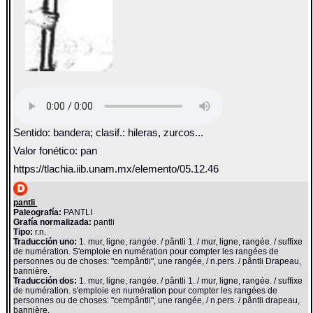
Sentido: bandera; clasif.: hileras, zurcos...
Valor fonético: pan
https://tlachia.iib.unam.mx/elemento/05.12.46
pantli
Paleografía:
PANTLI
Grafía normalizada:
pantli
Tipo:
r.n.
Traducción uno:
1. mur, ligne, rangée. / pântli 1. / mur, ligne, rangée. / suffixe
de numération. S'emploie en numération pour compter les rangées de
personnes ou de choses: "cempântli", une rangée, / n.pers. / pântli Drapeau,
bannière.
Traducción dos:
1. mur, ligne, rangée. / pântli 1. / mur, ligne, rangée. / suffixe
de numération. s'emploie en numération pour compter les rangées de
personnes ou de choses: "cempântli", une rangée, / n.pers. / pântli drapeau,
bannière.