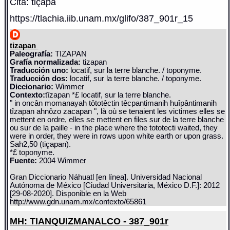
Cita: tiçapâ
https://tlachia.iib.unam.mx/glifo/387_901r_15
tizapan
Paleografía:
TIZAPAN
Grafía normalizada:
tizapan
Traducción uno:
locatif, sur la terre blanche. / toponyme.
Traducción dos:
locatif, sur la terre blanche. / toponyme.
Diccionario:
Wimmer
Contexto:
tîzapan *£ locatif, sur la terre blanche.
" in oncân momanayah tôtotêctin têcpantimanih huîpântimanih
tîzapan ahnôzo zacapan ", là où se tenaient les victimes elles se
mettent en ordre, elles se mettent en files sur de la terre blanche
ou sur de la paille - in the place where the tototecti waited, they
were in order, they were in rows upon white earth or upon grass.
Sah2,50 (tiçapan).
*£ toponyme.
Fuente:
2004 Wimmer
Gran Diccionario Náhuatl [en línea]. Universidad Nacional
Autónoma de México [Ciudad Universitaria, México D.F.]: 2012
[29-08-2020]. Disponible en la Web
http://www.gdn.unam.mx/contexto/65861
MH: TIANQUIZMANALCO - 387_901r