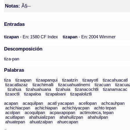
Notas:
Ã§--
Entradas
tizapan
- En: 1580 CF Index
tizapan
- En: 2004 Wimmer
Descomposición
tiza-pan
Palabras
tiza
tizaapan
tizaapanqui
tizaatzin
tizaayotl
tizacahuacatl
tizacatlazaz
tizachimalli
tizacuahuatinemi
tizacuan
tizacua
tizahua
tizahuahuana
tizahuia
tizanacochtli
tizanamacac
tizaoctli
tizapaloa
tizapaloani
tizapaloliztli
acapan
acaquilpan
acatl yacapan
acellopan
achcauhpan
achichiacpan
achichiapan
achichiyacpan
achto tepan
acolpan
acoquilpan
acpaxapopan
actimoteca, tepan
acuitlapan
ahahuializpan
ahahuilizpan
ahahuilpan
ahuatepan
ahuatzalpan
ahuecapan