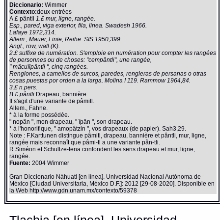
Diccionario:
Wimmer
Contexto:
deux entrées
A.£ pântli
1.£ mur, ligne, rangée.
Esp., pared, viga exterior, fila, linea. Swadesh 1966.
Lafaye 1972,314.
Allem., Mauer, Linie, Reihe. SIS 1950,399.
Angl., row, wall (K).
2.£ suffixe de numération. S'emploie en numération pour compter les rangées
de personnes ou de choses: "cempântli", une rangée,
" mâcuîlpântli ", cinq rangées.
Renglones, a camellos de surcos, paredes, rengleras de persanas o otras
cosas puestas por orden a la larga. Molina I 119. Rammow 1964,84.
3.£ n.pers.
B.£ pântli
Drapeau, bannière.
Il s'agit d'une variante de pâmitl.
Allem., Fahne.
* à la forme possédée.
" nopân ", mon drapeau, " îpân ", son drapeau.
* à l'honorifique, " amopâtzin ", vos drapeaux (de papier). Sah3,29.
Note : F.Karttunen distingue pâmitl, drapeau, bannière et pântli, mur, ligne,
rangée mais reconnaît que pâmi-tl a une variante pân-tli.
R.Siméon et Schultze-Iena confondent les sens drapeau et mur, ligne,
rangée.
Fuente:
2004 Wimmer
Gran Diccionario Náhuatl [en línea]. Universidad Nacional Autónoma de
México [Ciudad Universitaria, México D.F.]: 2012 [29-08-2020]. Disponible en
la Web http://www.gdn.unam.mx/contexto/59378