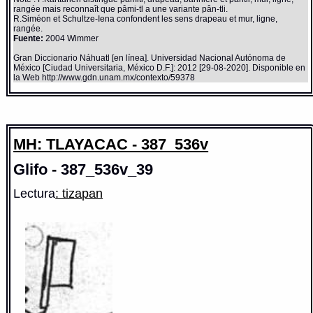
rangée mais reconnaît que pâmi-tl a une variante pân-tli.
R.Siméon et Schultze-Iena confondent les sens drapeau et mur, ligne,
rangée.
Fuente:
2004 Wimmer
Gran Diccionario Náhuatl [en línea]. Universidad Nacional Autónoma de
México [Ciudad Universitaria, México D.F.]: 2012 [29-08-2020]. Disponible en
la Web http://www.gdn.unam.mx/contexto/59378
MH: TLAYACAC - 387_536v
Glifo - 387_536v_39
Lectura
: tizapan