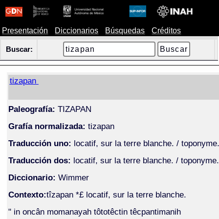
Presentación
Diccionarios
Búsquedas
Créditos
Buscar:
tizapan
Paleografía:
TIZAPAN
Grafía normalizada:
tizapan
Traducción uno:
locatif, sur la terre blanche. / toponyme
Traducción dos:
locatif, sur la terre blanche. / toponyme.
Diccionario:
Wimmer
Contexto:
tîzapan *£ locatif, sur la terre blanche.
" in oncân momanayah tôtotêctin têcpantimanih