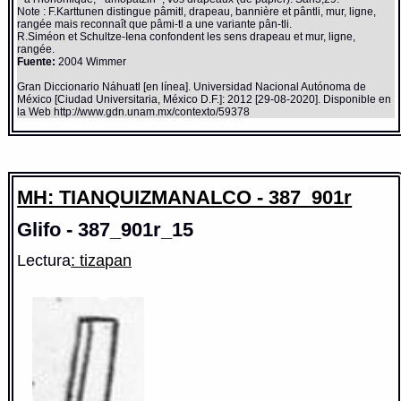
Note : F.Karttunen distingue pâmitl, drapeau, bannière et pântli, mur, ligne,
rangée mais reconnaît que pâmi-tl a une variante pân-tli.
R.Siméon et Schultze-Iena confondent les sens drapeau et mur, ligne,
rangée.
Fuente:
2004 Wimmer
Gran Diccionario Náhuatl [en línea]. Universidad Nacional Autónoma de
México [Ciudad Universitaria, México D.F.]: 2012 [29-08-2020]. Disponible en
la Web http://www.gdn.unam.mx/contexto/59378
MH: TIANQUIZMANALCO - 387_901r
Glifo - 387_901r_15
Lectura
: tizapan