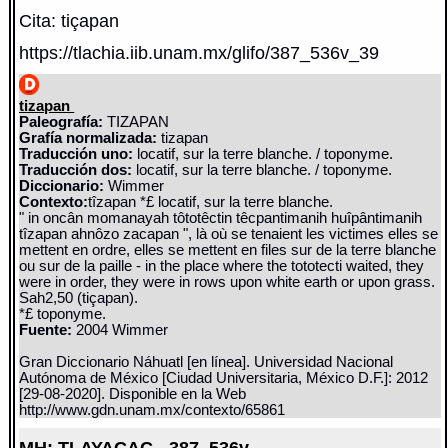
Cita: tiçapan
https://tlachia.iib.unam.mx/glifo/387_536v_39
tizapan
Paleografía:
TIZAPAN
Grafía normalizada:
tizapan
Traducción uno:
locatif, sur la terre blanche. / toponyme.
Traducción dos:
locatif, sur la terre blanche. / toponyme.
Diccionario:
Wimmer
Contexto:
tîzapan *£ locatif, sur la terre blanche.
" in oncân momanayah tôtotêctin têcpantimanih huîpântimanih
tîzapan ahnôzo zacapan ", là où se tenaient les victimes elles se
mettent en ordre, elles se mettent en files sur de la terre blanche
ou sur de la paille - in the place where the tototecti waited, they
were in order, they were in rows upon white earth or upon grass.
Sah2,50 (tiçapan).
*£ toponyme.
Fuente:
2004 Wimmer
Gran Diccionario Náhuatl [en línea]. Universidad Nacional
Autónoma de México [Ciudad Universitaria, México D.F.]: 2012
[29-08-2020]. Disponible en la Web
http://www.gdn.unam.mx/contexto/65861