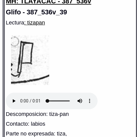
MH: TLAYACAC - 387_536v
Glifo - 387_536v_39
Lectura
: tizapan
Descomposicion: tiza-pan
Contacto: labios
Parte no expresada: tiza,