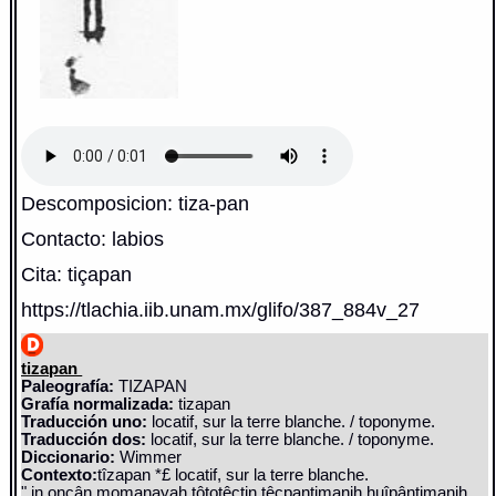
Descomposicion: tiza-pan
Contacto: labios
Cita: tiçapan
https://tlachia.iib.unam.mx/glifo/387_884v_27
tizapan
Paleografía:
TIZAPAN
Grafía normalizada:
tizapan
Traducción uno:
locatif, sur la terre blanche. / toponyme.
Traducción dos:
locatif, sur la terre blanche. / toponyme.
Diccionario:
Wimmer
Contexto:
tîzapan *£ locatif, sur la terre blanche.
" in oncân momanayah tôtotêctin têcpantimanih huîpântimanih