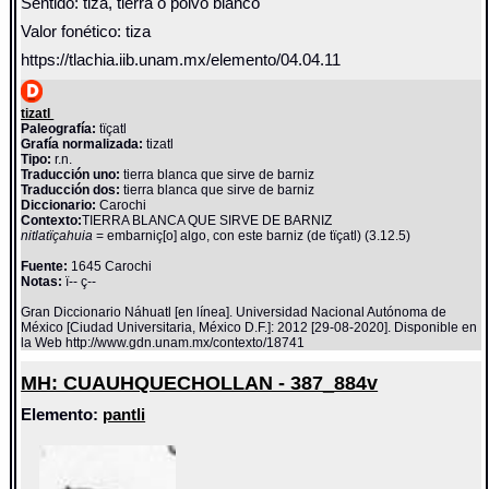
Sentido: tiza, tierra o polvo blanco
Valor fonético: tiza
https://tlachia.iib.unam.mx/elemento/04.04.11
tizatl
Paleografía:
tïçatl
Grafía normalizada:
tizatl
Tipo:
r.n.
Traducción uno:
tierra blanca que sirve de barniz
Traducción dos:
tierra blanca que sirve de barniz
Diccionario:
Carochi
Contexto:
TIERRA BLANCA QUE SIRVE DE BARNIZ
nitlatïçahuia
= embarniç[o] algo, con este barniz (de tïçatl) (3.12.5)
Fuente:
1645 Carochi
Notas:
ï-- ç--
Gran Diccionario Náhuatl [en línea]. Universidad Nacional Autónoma de
México [Ciudad Universitaria, México D.F.]: 2012 [29-08-2020]. Disponible en
la Web http://www.gdn.unam.mx/contexto/18741
MH: CUAUHQUECHOLLAN - 387_884v
Elemento:
pantli