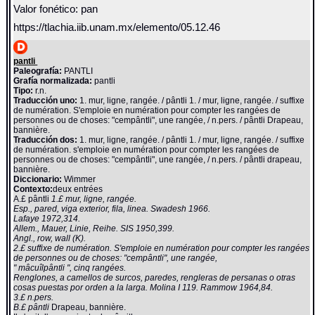
Valor fonético: pan
https://tlachia.iib.unam.mx/elemento/05.12.46
pantli
Paleografía:
PANTLI
Grafía normalizada:
pantli
Tipo:
r.n.
Traducción uno:
1. mur, ligne, rangée. / pântli 1. / mur, ligne, rangée. / suffixe
de numération. S'emploie en numération pour compter les rangées de
personnes ou de choses: "cempântli", une rangée, / n.pers. / pântli Drapeau,
bannière.
Traducción dos:
1. mur, ligne, rangée. / pântli 1. / mur, ligne, rangée. / suffixe
de numération. s'emploie en numération pour compter les rangées de
personnes ou de choses: "cempântli", une rangée, / n.pers. / pântli drapeau,
bannière.
Diccionario:
Wimmer
Contexto:
deux entrées
A.£ pântli
1.£ mur, ligne, rangée.
Esp., pared, viga exterior, fila, linea. Swadesh 1966.
Lafaye 1972,314.
Allem., Mauer, Linie, Reihe. SIS 1950,399.
Angl., row, wall (K).
2.£ suffixe de numération. S'emploie en numération pour compter les rangées
de personnes ou de choses: "cempântli", une rangée,
" mâcuîlpântli ", cinq rangées.
Renglones, a camellos de surcos, paredes, rengleras de persanas o otras
cosas puestas por orden a la larga. Molina I 119. Rammow 1964,84.
3.£ n.pers.
B.£ pântli
Drapeau, bannière.