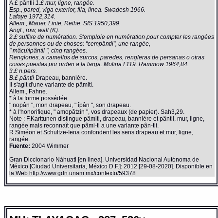
A.£ pântli
1.£ mur, ligne, rangée.
Esp., pared, viga exterior, fila, linea. Swadesh 1966.
Lafaye 1972,314.
Allem., Mauer, Linie, Reihe. SIS 1950,399.
Angl., row, wall (K).
2.£ suffixe de numération. S'emploie en numération pour compter les rangées
de personnes ou de choses: "cempântli", une rangée,
" mâcuîlpântli ", cinq rangées.
Renglones, a camellos de surcos, paredes, rengleras de persanas o otras
cosas puestas por orden a la larga. Molina I 119. Rammow 1964,84.
3.£ n.pers.
B.£ pântli
Drapeau, bannière.
Il s'agit d'une variante de pâmitl.
Allem., Fahne.
* à la forme possédée.
" nopân ", mon drapeau, " îpân ", son drapeau.
* à l'honorifique, " amopâtzin ", vos drapeaux (de papier). Sah3,29.
Note : F.Karttunen distingue pâmitl, drapeau, bannière et pântli, mur, ligne,
rangée mais reconnaît que pâmi-tl a une variante pân-tli.
R.Siméon et Schultze-Iena confondent les sens drapeau et mur, ligne,
rangée.
Fuente:
2004 Wimmer
Gran Diccionario Náhuatl [en línea]. Universidad Nacional Autónoma de
México [Ciudad Universitaria, México D.F.]: 2012 [29-08-2020]. Disponible en
la Web http://www.gdn.unam.mx/contexto/59378