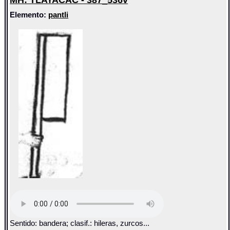
MH: TLAYACAC - 387_536v
Elemento:
pantli
Sentido: bandera; clasif.: hileras, zurcos...