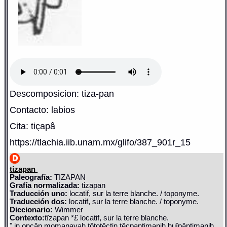
Descomposicion: tiza-pan
Contacto: labios
Cita: tiçapâ
https://tlachia.iib.unam.mx/glifo/387_901r_15
tizapan
Paleografía:
TIZAPAN
Grafía normalizada:
tizapan
Traducción uno:
locatif, sur la terre blanche. / toponyme.
Traducción dos:
locatif, sur la terre blanche. / toponyme.
Diccionario:
Wimmer
Contexto:
tîzapan *£ locatif, sur la terre blanche.
" in oncân momanayah tôtotêctin têcpantimanih huîpântimanih