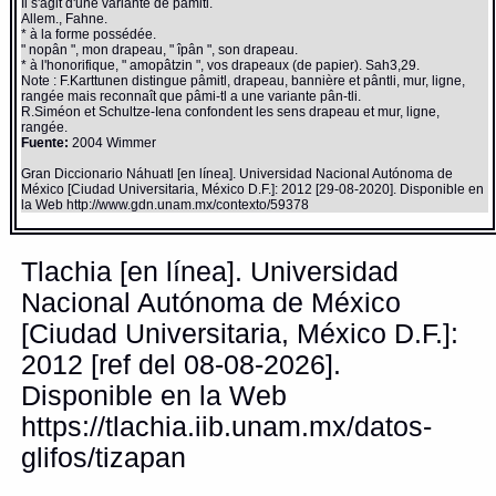
Il s'agit d'une variante de pâmitl.
Allem., Fahne.
* à la forme possédée.
" nopân ", mon drapeau, " îpân ", son drapeau.
* à l'honorifique, " amopâtzin ", vos drapeaux (de papier). Sah3,29.
Note : F.Karttunen distingue pâmitl, drapeau, bannière et pântli, mur, ligne,
rangée mais reconnaît que pâmi-tl a une variante pân-tli.
R.Siméon et Schultze-Iena confondent les sens drapeau et mur, ligne,
rangée.
Fuente:
2004 Wimmer
Gran Diccionario Náhuatl [en línea]. Universidad Nacional Autónoma de
México [Ciudad Universitaria, México D.F.]: 2012 [29-08-2020]. Disponible en
la Web http://www.gdn.unam.mx/contexto/59378
Tlachia [en línea]. Universidad
Nacional Autónoma de México
[Ciudad Universitaria, México D.F.]:
2012 [ref del 08-08-2026].
Disponible en la Web
https://tlachia.iib.unam.mx/datos-
glifos/tizapan