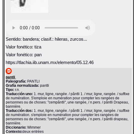
Sentido: bandera; clasif.: hileras, zurcos...
Valor fonético: tiza
Valor fonético: pan
https://tlachia.iib.unam.mx/elemento/05.12.46
pantli
Paleografía:
PANTLI
Grafía normalizada:
pantli
Tipo:
r.n.
Traducción uno:
1. mur, ligne, rangée. / pântli 1. / mur, ligne, rangée. / suffixe
de numération. S'emploie en numération pour compter les rangées de
personnes ou de choses: "cempântli", une rangée, / n.pers. / pântli Drapeau,
bannière.
Traducción dos:
1. mur, ligne, rangée. / pântli 1. / mur, ligne, rangée. / suffixe
de numération. s'emploie en numération pour compter les rangées de
personnes ou de choses: "cempântli", une rangée, / n.pers. / pântli drapeau,
bannière.
Diccionario:
Wimmer
Contexto:
deux entrées