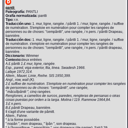
pantli
Paleografía:
PANTLI
Grafía normalizada:
pantli
Tipo:
r.n.
Traducción uno:
1. mur, ligne, rangée. / pântli 1. / mur, ligne, rangée. / suffixe
de numération. S'emploie en numération pour compter les rangées de
personnes ou de choses: "cempântli", une rangée, / n.pers. / pântli Drapeau,
bannière.
Traducción dos:
1. mur, ligne, rangée. / pântli 1. / mur, ligne, rangée. / suffixe
de numération. s'emploie en numération pour compter les rangées de
personnes ou de choses: "cempântli", une rangée, / n.pers. / pântli drapeau,
bannière.
Diccionario:
Wimmer
Contexto:
deux entrées
A.£ pântli
1.£ mur, ligne, rangée.
Esp., pared, viga exterior, fila, linea. Swadesh 1966.
Lafaye 1972,314.
Allem., Mauer, Linie, Reihe. SIS 1950,399.
Angl., row, wall (K).
2.£ suffixe de numération. S'emploie en numération pour compter les rangées
de personnes ou de choses: "cempântli", une rangée,
" mâcuîlpântli ", cinq rangées.
Renglones, a camellos de surcos, paredes, rengleras de persanas o otras
cosas puestas por orden a la larga. Molina I 119. Rammow 1964,84.
3.£ n.pers.
B.£ pântli
Drapeau, bannière.
Il s'agit d'une variante de pâmitl.
Allem., Fahne.
* à la forme possédée.
" nopân ", mon drapeau, " îpân ", son drapeau.
* à l'honorifique, " amopâtzin ", vos drapeaux (de papier). Sah3,29.