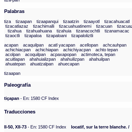
tiza-pan
Palabras
tiza
tizaapan
tizaapanqui
tizaatzin
tizaayotl
tizacahuacatl
tizacatlazaz
tizachimalli
tizacuahuatinemi
tizacuan
tizacua
tizahua
tizahuahuana
tizahuia
tizanacochtli
tizanamacac
tizaoctli
tizapaloa
tizapaloani
tizapaloliztli
acapan
acaquilpan
acatl yacapan
acellopan
achcauhpan
achichiacpan
achichiapan
achichiyacpan
achto tepan
acolpan
acoquilpan
acpaxapopan
actimoteca, tepan
acuitlapan
ahahuializpan
ahahuilizpan
ahahuilpan
ahuatepan
ahuatzalpan
ahuecapan
tizaapan
Paleografía
tiçapan
- En: 1580 CF Index
Traducciones
II-50, XII-73
- En: 1580 CF Index
locatif, sur la terre blanche. /