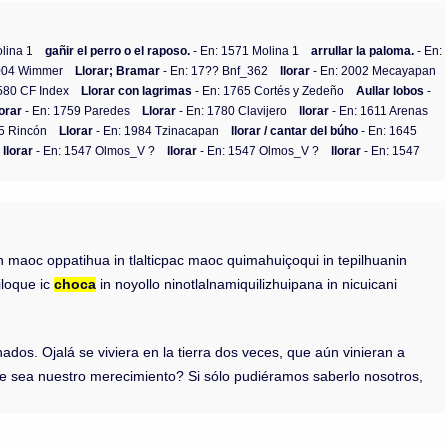
lina 1
gañir el perro o el raposo.
- En: 1571 Molina 1
arrullar la paloma.
- En:
2004 Wimmer
Llorar; Bramar
- En: 17?? Bnf_362
llorar
- En: 2002 Mecayapan
580 CF Index
Llorar con lagrimas
- En: 1765 Cortés y Zedeño
Aullar lobos
-
lorar
- En: 1759 Paredes
Llorar
- En: 1780 Clavijero
llorar
- En: 1611 Arenas
5 Rincón
Llorar
- En: 1984 Tzinacapan
llorar / cantar del búho
- En: 1645
llorar
- En: 1547 Olmos_V ?
llorar
- En: 1547 Olmos_V ?
llorar
- En: 1547
 maoc oppatihua in tlalticpac maoc quimahuiçoqui in tepilhuanin
iloque ic
choca
in noyollo ninotlalnamiquilizhuipana in nicuicani
nados. Ojalá se viviera en la tierra dos veces, que aún vinieran a
se sea nuestro merecimiento? Si sólo pudiéramos saberlo nosotros,