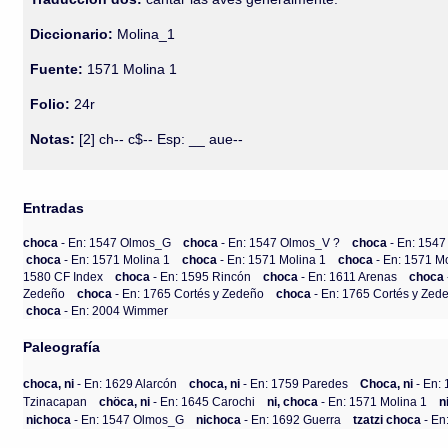
Diccionario:
Molina_1
Fuente:
1571 Molina 1
Folio:
24r
Notas:
[2] ch-- c$-- Esp: __ aue--
Entradas
choca
- En: 1547 Olmos_G
choca
- En: 1547 Olmos_V ?
choca
- En: 154
choca
- En: 1571 Molina 1
choca
- En: 1571 Molina 1
choca
- En: 1571 M
1580 CF Index
choca
- En: 1595 Rincón
choca
- En: 1611 Arenas
choca
Zedeño
choca
- En: 1765 Cortés y Zedeño
choca
- En: 1765 Cortés y Zed
choca
- En: 2004 Wimmer
Paleografía
choca, ni
- En: 1629 Alarcón
choca, ni
- En: 1759 Paredes
Choca, ni
- En: 
Tzinacapan
chöca, ni
- En: 1645 Carochi
ni, choca
- En: 1571 Molina 1
n
nichoca
- En: 1547 Olmos_G
nichoca
- En: 1692 Guerra
tzatzi choca
- En