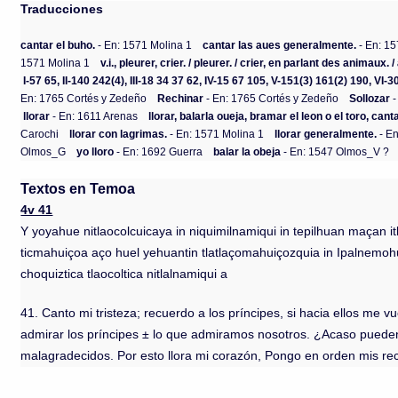
Traducciones
cantar el buho.
- En: 1571 Molina 1
cantar las aues generalmente.
- En: 15
1571 Molina 1
v.i., pleurer, crier. / pleurer. / crier, en parlant des animaux. /
I-57 65, II-140 242(4), III-18 34 37 62, IV-15 67 105, V-151(3) 161(2) 190, VI-3
En: 1765 Cortés y Zedeño
Rechinar
- En: 1765 Cortés y Zedeño
Sollozar
-
llorar
- En: 1611 Arenas
llorar, balarla oueja, bramar el leon o el toro, can
Carochi
llorar con lagrimas.
- En: 1571 Molina 1
llorar generalmente.
- En
Olmos_G
yo lloro
- En: 1692 Guerra
balar la obeja
- En: 1547 Olmos_V ?
Textos en Temoa
4v 41
Y yoyahue nitlaocolcuicaya in niquimilnamiqui in tepilhuan maçan 
ticmahuiçoa aço huel yehuantin tlatlaçomahuiçozquia in Ipalnemohu
choquiztica tlaocoltica nitlalnamiqui a
41. Canto mi tristeza; recuerdo a los príncipes, si hacia ellos me vu
admirar los príncipes ± lo que admiramos nosotros. ¿Acaso pueden
malagradecidos. Por esto llora mi corazón, Pongo en orden mis rec