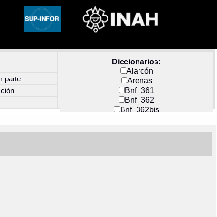
Diccionarios:
Alarcón
r parte
Arenas
Bnf_361
cción
Bnf_362
Bnf_362bis
Carochi
CF_INDEX
Clavijero
Cortés y Zedeño
Docs_México
Durán
Guerra
Mecayapan
Molina_1
Molina_2
Olmos_G