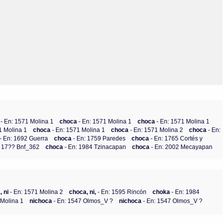
Olmos_V
Paredes
Rincón
Sahagún Escolio
Tezozomoc
Tzinacapan
Wimmer
a
- En: 1571 Molina 1
choca
- En: 1571 Molina 1
choca
- En: 1571 Molina 1
1 Molina 1
choca
- En: 1571 Molina 1
choca
- En: 1571 Molina 2
choca
- En:
- En: 1692 Guerra
choca
- En: 1759 Paredes
choca
- En: 1765 Cortés y
: 17?? Bnf_362
choca
- En: 1984 Tzinacapan
choca
- En: 2002 Mecayapan
 ni
- En: 1571 Molina 2
choca, ni,
- En: 1595 Rincón
choka
- En: 1984
 Molina 1
nichoca
- En: 1547 Olmos_V ?
nichoca
- En: 1547 Olmos_V ?