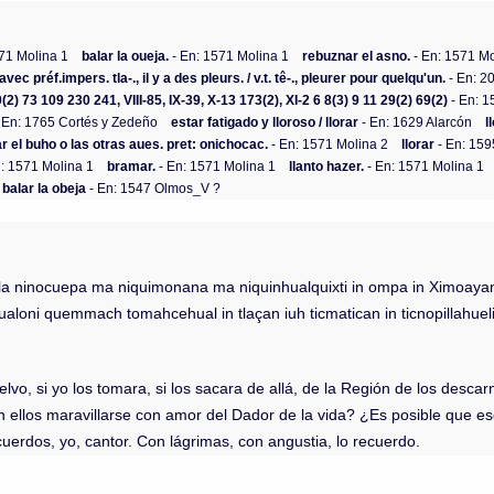
71 Molina 1
balar la oueja.
- En: 1571 Molina 1
rebuznar el asno.
- En: 1571 Mo
 avec préf.impers. tla-., il y a des pleurs. / v.t. tê-., pleurer pour quelqu'un.
- En: 
0(2) 73 109 230 241, VIII-85, IX-39, X-13 173(2), XI-2 6 8(3) 9 11 29(2) 69(2)
- En: 1
 En: 1765 Cortés y Zedeño
estar fatigado y lloroso / llorar
- En: 1629 Alarcón
l
tar el buho o las otras aues. pret: onichocac.
- En: 1571 Molina 2
llorar
- En: 159
: 1571 Molina 1
bramar.
- En: 1571 Molina 1
llanto hazer.
- En: 1571 Molina 1
balar la obeja
- En: 1547 Olmos_V ?
itla ninocuepa ma niquimonana ma niquinhualquixti in ompa in Ximoayan
aloni quemmach tomahcehual in tlaçan iuh ticmatican in ticnopillahuel
elvo, si yo los tomara, si los sacara de allá, de la Región de los descar
 ellos maravillarse con amor del Dador de la vida? ¿Es posible que e
uerdos, yo, cantor. Con lágrimas, con angustia, lo recuerdo.