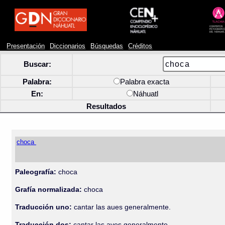
Presentación
Diccionarios
Búsquedas
Créditos
Buscar:
Palabra:
Palabra exacta
En:
Náhuatl
Resultados
choca
Paleografía:
choca
Grafía normalizada:
choca
Traducción uno:
cantar las aues generalmente.
Traducción dos:
cantar las aves generalmente.