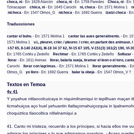
choca, ni
- En: 1629 Alarcón
choca, ni
- En: 1759 Paredes
Choca, ni
- En: 
Tzinacapan
chöca, ni
- En: 1645 Carochi
ni, choca
- En: 1571 Molina 1
n
nichoca
- En: 1547 Olmos_G
nichoca
- En: 1692 Guerra
tzatzi choca
- En
Traducciones
cantar el buho.
- En: 1571 Molina 1
cantar las aues generalmente.
- En: 15
1571 Molina 1
v.i., pleurer, crier. / pleurer. / crier, en parlant des animaux. /
I-57 65, II-140 242(4), III-18 34 37 62, IV-15 67 105, V-151(3) 161(2) 190, VI-3
En: 1765 Cortés y Zedeño
Rechinar
- En: 1765 Cortés y Zedeño
Sollozar
-
llorar
- En: 1611 Arenas
llorar, balarla oueja, bramar el leon o el toro, can
Carochi
llorar con lagrimas.
- En: 1571 Molina 1
llorar generalmente.
- En
Olmos_G
yo lloro
- En: 1692 Guerra
balar la obeja
- En: 1547 Olmos_V ?
Textos en Temoa
4v 41
Y yoyahue nitlaocolcuicaya in niquimilnamiqui in tepilhuan maçan 
ticmahuiçoa aço huel yehuantin tlatlaçomahuiçozquia in Ipalnemohu
choquiztica tlaocoltica nitlalnamiqui a
41. Canto mi tristeza; recuerdo a los príncipes, si hacia ellos me vu
admirar los príncipes ± lo que admiramos nosotros. ¿Acaso pueden