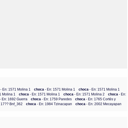
Olmos_V
Paredes
Rincón
Sahagún Escolio
Tezozomoc
Tzinacapan
Wimmer
a
- En: 1571 Molina 1
choca
- En: 1571 Molina 1
choca
- En: 1571 Molina 1
1 Molina 1
choca
- En: 1571 Molina 1
choca
- En: 1571 Molina 2
choca
- En:
- En: 1692 Guerra
choca
- En: 1759 Paredes
choca
- En: 1765 Cortés y
: 17?? Bnf_362
choca
- En: 1984 Tzinacapan
choca
- En: 2002 Mecayapan