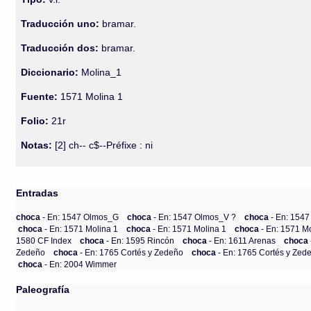
Traducción uno:
bramar.
Traducción dos:
bramar.
Diccionario:
Molina_1
Fuente:
1571 Molina 1
Folio:
21r
Notas:
[2] ch-- c$--Préfixe : ni
Entradas
choca
- En: 1547 Olmos_G
choca
- En: 1547 Olmos_V ?
choca
- En: 154
choca
- En: 1571 Molina 1
choca
- En: 1571 Molina 1
choca
- En: 1571 M
1580 CF Index
choca
- En: 1595 Rincón
choca
- En: 1611 Arenas
choca
Zedeño
choca
- En: 1765 Cortés y Zedeño
choca
- En: 1765 Cortés y Zed
choca
- En: 2004 Wimmer
Paleografía