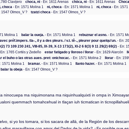
1780 Clavijero
choca, ni
- En: 1611 Arenas
chòca, ni
- En: 1611 Arenas
Choca,
i, choca
- En: 1571 Molina 1
ni, choca
- En: 1571 Molina 1
ni, choca
- En: 1571
: 1547 Olmos_V ?
tzatzi choca
- En: 1547 Olmos_V ?
71 Molina 1
balar la oueja.
- En: 1571 Molina 1
rebuznar el asno.
- En: 1571 Mo
 avec préf.impers. tla-., il y a des pleurs. / v.t. tê-., pleurer pour quelqu'un.
- En: 
0(2) 73 109 230 241, VIII-85, IX-39, X-13 173(2), XI-2 6 8(3) 9 11 29(2) 69(2)
- En: 1
 En: 1765 Cortés y Zedeño
estar fatigado y lloroso / llorar
- En: 1629 Alarcón
l
tar el buho o las otras aues. pret: onichocac.
- En: 1571 Molina 2
llorar
- En: 159
: 1571 Molina 1
bramar.
- En: 1571 Molina 1
llanto hazer.
- En: 1571 Molina 1
balar la obeja
- En: 1547 Olmos_V ?
itla ninocuepa ma niquimonana ma niquinhualquixti in ompa in Ximoayan
aloni quemmach tomahcehual in tlaçan iuh ticmatican in ticnopillahuel
elvo, si yo los tomara, si los sacara de allá, de la Región de los descar
 ellos maravillarse con amor del Dador de la vida? ¿Es posible que e