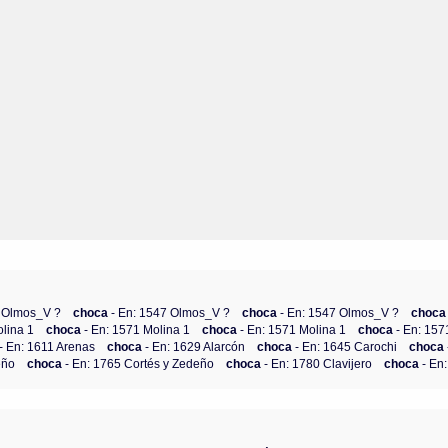
7 Olmos_V ?
choca
- En: 1547 Olmos_V ?
choca
- En: 1547 Olmos_V ?
choc
olina 1
choca
- En: 1571 Molina 1
choca
- En: 1571 Molina 1
choca
- En: 157
- En: 1611 Arenas
choca
- En: 1629 Alarcón
choca
- En: 1645 Carochi
choca
eño
choca
- En: 1765 Cortés y Zedeño
choca
- En: 1780 Clavijero
choca
- En