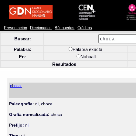
Presentación
Diccionarios
Búsquedas
Créditos
Buscar:
Palabra:
Palabra exacta
En:
Náhuatl
Resultados
choca
Paleografía:
ni, choca
Grafía normalizada:
choca
Prefijo:
ni
Tipo:
v.i.