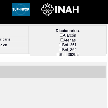
Diccionarios:
Alarcón
r parte
Arenas
Bnf_361
cción
Bnf_362
Bnf_362bis
Carochi
CF_INDEX
Clavijero
Cortés y Zedeño
Docs_México
Durán
Guerra
Mecayapan
Molina_1
Molina_2
Olmos_G