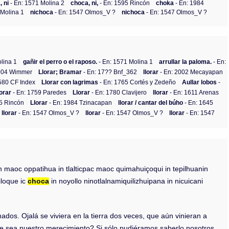
 ni
- En: 1571 Molina 2
choca, ni,
- En: 1595 Rincón
choka
- En: 1984
 Molina 1
nichoca
- En: 1547 Olmos_V ?
nichoca
- En: 1547 Olmos_V ?
lina 1
gañir el perro o el raposo.
- En: 1571 Molina 1
arrullar la paloma.
- En:
2004 Wimmer
Llorar; Bramar
- En: 17?? Bnf_362
llorar
- En: 2002 Mecayapan
580 CF Index
Llorar con lagrimas
- En: 1765 Cortés y Zedeño
Aullar lobos
-
lorar
- En: 1759 Paredes
Llorar
- En: 1780 Clavijero
llorar
- En: 1611 Arenas
5 Rincón
Llorar
- En: 1984 Tzinacapan
llorar / cantar del búho
- En: 1645
llorar
- En: 1547 Olmos_V ?
llorar
- En: 1547 Olmos_V ?
llorar
- En: 1547
 maoc oppatihua in tlalticpac maoc quimahuiçoqui in tepilhuanin
iloque ic
choca
in noyollo ninotlalnamiquilizhuipana in nicuicani
nados. Ojalá se viviera en la tierra dos veces, que aún vinieran a
se sea nuestro merecimiento? Si sólo pudiéramos saberlo nosotros,