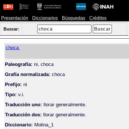
Presentación
Diccionarios
Búsquedas
Créditos
Buscar:
choca
Paleografía:
ni, choca
Grafía normalizada:
choca
Prefijo:
ni
Tipo:
v.i.
Traducción uno:
llorar generalmente.
Traducción dos:
llorar generalmente.
Diccionario:
Molina_1