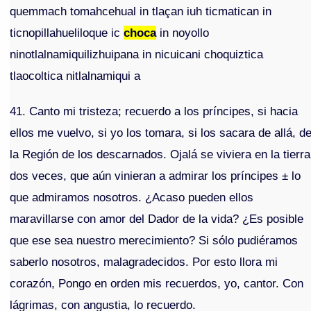
quemmach tomahcehual in tlaçan iuh ticmatican in
ticnopillahueliloque ic
choca
in noyollo
ninotlalnamiquilizhuipana in nicuicani choquiztica
tlaocoltica nitlalnamiqui a
41. Canto mi tristeza; recuerdo a los príncipes, si hacia
ellos me vuelvo, si yo los tomara, si los sacara de allá, d
la Región de los descarnados. Ojalá se viviera en la tierra
dos veces, que aún vinieran a admirar los príncipes ± lo
que admiramos nosotros. ¿Acaso pueden ellos
maravillarse con amor del Dador de la vida? ¿Es posible
que ese sea nuestro merecimiento? Si sólo pudiéramos
saberlo nosotros, malagradecidos. Por esto llora mi
corazón, Pongo en orden mis recuerdos, yo, cantor. Con
lágrimas, con angustia, lo recuerdo.