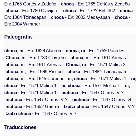
En: 1765 Cortés y Zedeño
choca
- En: 1765 Cortés y Zedeño
choca
- En: 1780 Clavijero
choca
- En: 17?? Bnf_362
choca
-
En: 1984 Tzinacapan
choca
- En: 2002 Mecayapan
choca
-
En: 2004 Wimmer
Paleografía
choca, ni
- En: 1629 Alarcón
choca, ni
- En: 1759 Paredes
Choca, ni
- En: 1780 Clavijero
choca, ni
- En: 1611 Arenas
chòca, ni
- En: 1611 Arenas
Choca, ni
- En: 1571 Molina 2
choca, ni,
- En: 1595 Rincón
choka
- En: 1984 Tzinacapan
chöca, ni
- En: 1645 Carochi
ni, choca
- En: 1571 Molina 1
ni
choca
- En: 1571 Molina 1
ni, choca
- En: 1571 Molina 1
ni,
choca
- En: 1571 Molina 1
nichoca
- En: 1547 Olmos_V ?
nichoca
- En: 1547 Olmos_V ?
nichoca
- En: 1547 Olmos_G
nichoca
- En: 1692 Guerra
tzatzi choca
- En: 1547 Olmos_V ?
tzatzi choca
- En: 1547 Olmos_V ?
Traducciones