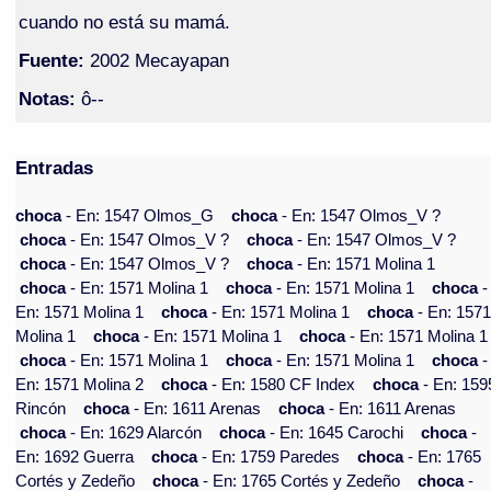
cuando no está su mamá.
Fuente:
2002 Mecayapan
Notas:
ô--
Entradas
choca
- En: 1547 Olmos_G
choca
- En: 1547 Olmos_V ?
choca
- En: 1547 Olmos_V ?
choca
- En: 1547 Olmos_V ?
choca
- En: 1547 Olmos_V ?
choca
- En: 1571 Molina 1
choca
- En: 1571 Molina 1
choca
- En: 1571 Molina 1
choca
-
En: 1571 Molina 1
choca
- En: 1571 Molina 1
choca
- En: 157
Molina 1
choca
- En: 1571 Molina 1
choca
- En: 1571 Molina 1
choca
- En: 1571 Molina 1
choca
- En: 1571 Molina 1
choca
-
En: 1571 Molina 2
choca
- En: 1580 CF Index
choca
- En: 159
Rincón
choca
- En: 1611 Arenas
choca
- En: 1611 Arenas
choca
- En: 1629 Alarcón
choca
- En: 1645 Carochi
choca
-
En: 1692 Guerra
choca
- En: 1759 Paredes
choca
- En: 1765
Cortés y Zedeño
choca
- En: 1765 Cortés y Zedeño
choca
-