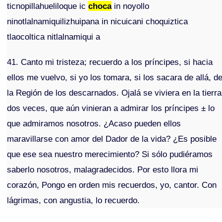
ticnopillahueliloque ic
choca
in noyollo
ninotlalnamiquilizhuipana in nicuicani choquiztica
tlaocoltica nitlalnamiqui a
41. Canto mi tristeza; recuerdo a los príncipes, si hacia
ellos me vuelvo, si yo los tomara, si los sacara de allá, d
la Región de los descarnados. Ojalá se viviera en la tierra
dos veces, que aún vinieran a admirar los príncipes ± lo
que admiramos nosotros. ¿Acaso pueden ellos
maravillarse con amor del Dador de la vida? ¿Es posible
que ese sea nuestro merecimiento? Si sólo pudiéramos
saberlo nosotros, malagradecidos. Por esto llora mi
corazón, Pongo en orden mis recuerdos, yo, cantor. Con
lágrimas, con angustia, lo recuerdo.