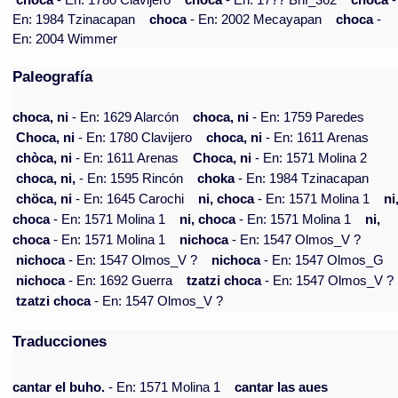
choca
- En: 1780 Clavijero
choca
- En: 17?? Bnf_362
choca
-
En: 1984 Tzinacapan
choca
- En: 2002 Mecayapan
choca
-
En: 2004 Wimmer
Paleografía
choca, ni
- En: 1629 Alarcón
choca, ni
- En: 1759 Paredes
Choca, ni
- En: 1780 Clavijero
choca, ni
- En: 1611 Arenas
chòca, ni
- En: 1611 Arenas
Choca, ni
- En: 1571 Molina 2
choca, ni,
- En: 1595 Rincón
choka
- En: 1984 Tzinacapan
chöca, ni
- En: 1645 Carochi
ni, choca
- En: 1571 Molina 1
ni
choca
- En: 1571 Molina 1
ni, choca
- En: 1571 Molina 1
ni,
choca
- En: 1571 Molina 1
nichoca
- En: 1547 Olmos_V ?
nichoca
- En: 1547 Olmos_V ?
nichoca
- En: 1547 Olmos_G
nichoca
- En: 1692 Guerra
tzatzi choca
- En: 1547 Olmos_V ?
tzatzi choca
- En: 1547 Olmos_V ?
Traducciones
cantar el buho.
- En: 1571 Molina 1
cantar las aues