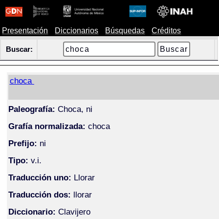
Presentación
Diccionarios
Búsquedas
Créditos
Buscar:
choca
Paleografía:
Choca, ni
Grafía normalizada:
choca
Prefijo:
ni
Tipo:
v.i.
Traducción uno:
Llorar
Traducción dos:
llorar
Diccionario:
Clavijero