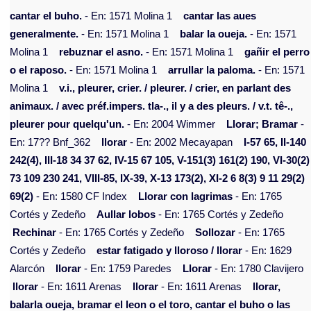
cantar el buho.
- En: 1571 Molina 1
cantar las aues
generalmente.
- En: 1571 Molina 1
balar la oueja.
- En: 1571
Molina 1
rebuznar el asno.
- En: 1571 Molina 1
gañir el perro
o el raposo.
- En: 1571 Molina 1
arrullar la paloma.
- En: 1571
Molina 1
v.i., pleurer, crier. / pleurer. / crier, en parlant des
animaux. / avec préf.impers. tla-., il y a des pleurs. / v.t. tê-.,
pleurer pour quelqu'un.
- En: 2004 Wimmer
Llorar; Bramar
-
En: 17?? Bnf_362
llorar
- En: 2002 Mecayapan
I-57 65, II-140
242(4), III-18 34 37 62, IV-15 67 105, V-151(3) 161(2) 190, VI-30(2)
73 109 230 241, VIII-85, IX-39, X-13 173(2), XI-2 6 8(3) 9 11 29(2)
69(2)
- En: 1580 CF Index
Llorar con lagrimas
- En: 1765
Cortés y Zedeño
Aullar lobos
- En: 1765 Cortés y Zedeño
Rechinar
- En: 1765 Cortés y Zedeño
Sollozar
- En: 1765
Cortés y Zedeño
estar fatigado y lloroso / llorar
- En: 1629
Alarcón
llorar
- En: 1759 Paredes
Llorar
- En: 1780 Clavijero
llorar
- En: 1611 Arenas
llorar
- En: 1611 Arenas
llorar,
balarla oueja, bramar el leon o el toro, cantar el buho o las