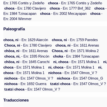
En: 1765 Cortés y Zedeño
choca
- En: 1765 Cortés y Zedeño
choca
- En: 1780 Clavijero
choca
- En: 17?? Bnf_362
choca
-
En: 1984 Tzinacapan
choca
- En: 2002 Mecayapan
choca
-
En: 2004 Wimmer
Paleografía
choca, ni
- En: 1629 Alarcón
choca, ni
- En: 1759 Paredes
Choca, ni
- En: 1780 Clavijero
choca, ni
- En: 1611 Arenas
chòca, ni
- En: 1611 Arenas
Choca, ni
- En: 1571 Molina 2
choca, ni,
- En: 1595 Rincón
choka
- En: 1984 Tzinacapan
chöca, ni
- En: 1645 Carochi
ni, choca
- En: 1571 Molina 1
ni
choca
- En: 1571 Molina 1
ni, choca
- En: 1571 Molina 1
ni,
choca
- En: 1571 Molina 1
nichoca
- En: 1547 Olmos_V ?
nichoca
- En: 1547 Olmos_V ?
nichoca
- En: 1547 Olmos_G
nichoca
- En: 1692 Guerra
tzatzi choca
- En: 1547 Olmos_V ?
tzatzi choca
- En: 1547 Olmos_V ?
Traducciones