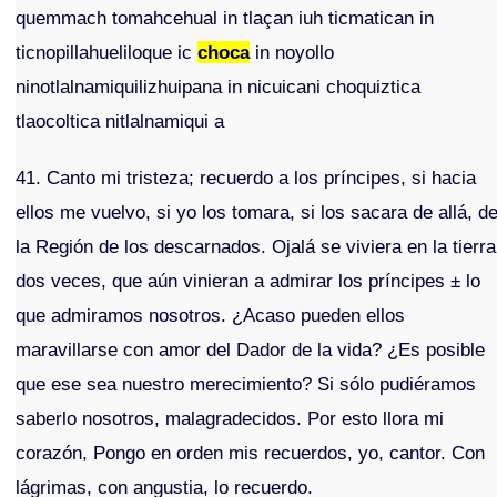
quemmach tomahcehual in tlaçan iuh ticmatican in
ticnopillahueliloque ic
choca
in noyollo
ninotlalnamiquilizhuipana in nicuicani choquiztica
tlaocoltica nitlalnamiqui a
41. Canto mi tristeza; recuerdo a los príncipes, si hacia
ellos me vuelvo, si yo los tomara, si los sacara de allá, d
la Región de los descarnados. Ojalá se viviera en la tierra
dos veces, que aún vinieran a admirar los príncipes ± lo
que admiramos nosotros. ¿Acaso pueden ellos
maravillarse con amor del Dador de la vida? ¿Es posible
que ese sea nuestro merecimiento? Si sólo pudiéramos
saberlo nosotros, malagradecidos. Por esto llora mi
corazón, Pongo en orden mis recuerdos, yo, cantor. Con
lágrimas, con angustia, lo recuerdo.