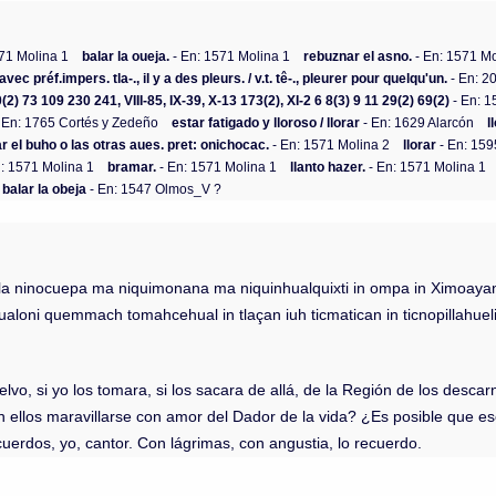
71 Molina 1
balar la oueja.
- En: 1571 Molina 1
rebuznar el asno.
- En: 1571 Mo
 avec préf.impers. tla-., il y a des pleurs. / v.t. tê-., pleurer pour quelqu'un.
- En: 
0(2) 73 109 230 241, VIII-85, IX-39, X-13 173(2), XI-2 6 8(3) 9 11 29(2) 69(2)
- En: 1
 En: 1765 Cortés y Zedeño
estar fatigado y lloroso / llorar
- En: 1629 Alarcón
l
tar el buho o las otras aues. pret: onichocac.
- En: 1571 Molina 2
llorar
- En: 159
: 1571 Molina 1
bramar.
- En: 1571 Molina 1
llanto hazer.
- En: 1571 Molina 1
balar la obeja
- En: 1547 Olmos_V ?
itla ninocuepa ma niquimonana ma niquinhualquixti in ompa in Ximoayan
aloni quemmach tomahcehual in tlaçan iuh ticmatican in ticnopillahuel
elvo, si yo los tomara, si los sacara de allá, de la Región de los descar
 ellos maravillarse con amor del Dador de la vida? ¿Es posible que e
uerdos, yo, cantor. Con lágrimas, con angustia, lo recuerdo.