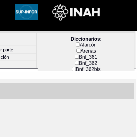
Diccionarios:
Alarcón
r parte
Arenas
Bnf_361
cción
Bnf_362
Bnf_362bis
Carochi
CF_INDEX
Clavijero
Cortés y Zedeño
Docs_México
Durán
Guerra
Mecayapan
Molina_1
Molina_2
Olmos_G