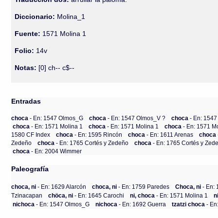
Diccionario:
Molina_1
Fuente:
1571 Molina 1
Folio:
14v
Notas:
[0] ch-- c$--
Entradas
choca
- En: 1547 Olmos_G
choca
- En: 1547 Olmos_V ?
choca
- En: 154
choca
- En: 1571 Molina 1
choca
- En: 1571 Molina 1
choca
- En: 1571 M
1580 CF Index
choca
- En: 1595 Rincón
choca
- En: 1611 Arenas
choca
Zedeño
choca
- En: 1765 Cortés y Zedeño
choca
- En: 1765 Cortés y Zed
choca
- En: 2004 Wimmer
Paleografía
choca, ni
- En: 1629 Alarcón
choca, ni
- En: 1759 Paredes
Choca, ni
- En: 
Tzinacapan
chöca, ni
- En: 1645 Carochi
ni, choca
- En: 1571 Molina 1
n
nichoca
- En: 1547 Olmos_G
nichoca
- En: 1692 Guerra
tzatzi choca
- En