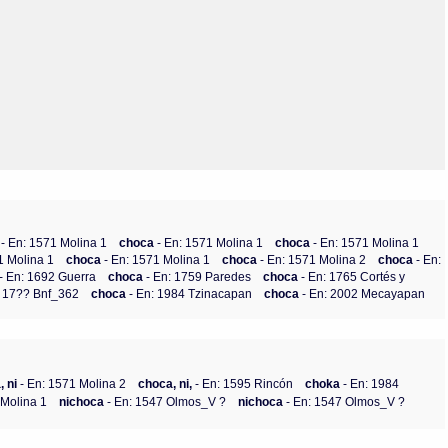
Olmos_V
Paredes
Rincón
Sahagún Escolio
Tezozomoc
Tzinacapan
Wimmer
a
- En: 1571 Molina 1
choca
- En: 1571 Molina 1
choca
- En: 1571 Molina 1
1 Molina 1
choca
- En: 1571 Molina 1
choca
- En: 1571 Molina 2
choca
- En:
- En: 1692 Guerra
choca
- En: 1759 Paredes
choca
- En: 1765 Cortés y
: 17?? Bnf_362
choca
- En: 1984 Tzinacapan
choca
- En: 2002 Mecayapan
 ni
- En: 1571 Molina 2
choca, ni,
- En: 1595 Rincón
choka
- En: 1984
 Molina 1
nichoca
- En: 1547 Olmos_V ?
nichoca
- En: 1547 Olmos_V ?