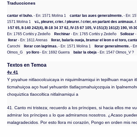
Traducciones
cantar el buho.
- En: 1571 Molina 1
cantar las aues generalmente.
- En: 15
1571 Molina 1
v.i., pleurer, crier. / pleurer. / crier, en parlant des animaux. /
I-57 65, II-140 242(4), III-18 34 37 62, IV-15 67 105, V-151(3) 161(2) 190, VI-3
En: 1765 Cortés y Zedeño
Rechinar
- En: 1765 Cortés y Zedeño
Sollozar
-
llorar
- En: 1611 Arenas
llorar, balarla oueja, bramar el leon o el toro, can
Carochi
llorar con lagrimas.
- En: 1571 Molina 1
llorar generalmente.
- En
Olmos_G
yo lloro
- En: 1692 Guerra
balar la obeja
- En: 1547 Olmos_V ?
Textos en Temoa
4v 41
Y yoyahue nitlaocolcuicaya in niquimilnamiqui in tepilhuan maçan 
ticmahuiçoa aço huel yehuantin tlatlaçomahuiçozquia in Ipalnemohu
choquiztica tlaocoltica nitlalnamiqui a
41. Canto mi tristeza; recuerdo a los príncipes, si hacia ellos me vu
admirar los príncipes ± lo que admiramos nosotros. ¿Acaso pueden
malagradecidos. Por esto llora mi corazón, Pongo en orden mis rec