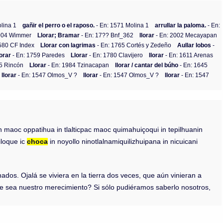
lina 1
gañir el perro o el raposo.
- En: 1571 Molina 1
arrullar la paloma.
- En:
2004 Wimmer
Llorar; Bramar
- En: 17?? Bnf_362
llorar
- En: 2002 Mecayapan
580 CF Index
Llorar con lagrimas
- En: 1765 Cortés y Zedeño
Aullar lobos
-
lorar
- En: 1759 Paredes
Llorar
- En: 1780 Clavijero
llorar
- En: 1611 Arenas
5 Rincón
Llorar
- En: 1984 Tzinacapan
llorar / cantar del búho
- En: 1645
llorar
- En: 1547 Olmos_V ?
llorar
- En: 1547 Olmos_V ?
llorar
- En: 1547
 maoc oppatihua in tlalticpac maoc quimahuiçoqui in tepilhuanin
iloque ic
choca
in noyollo ninotlalnamiquilizhuipana in nicuicani
nados. Ojalá se viviera en la tierra dos veces, que aún vinieran a
se sea nuestro merecimiento? Si sólo pudiéramos saberlo nosotros,