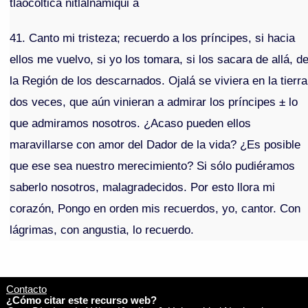
tlaocoltica nitlalnamiqui a
41. Canto mi tristeza; recuerdo a los príncipes, si hacia
ellos me vuelvo, si yo los tomara, si los sacara de allá, d
la Región de los descarnados. Ojalá se viviera en la tierra
dos veces, que aún vinieran a admirar los príncipes ± lo
que admiramos nosotros. ¿Acaso pueden ellos
maravillarse con amor del Dador de la vida? ¿Es posible
que ese sea nuestro merecimiento? Si sólo pudiéramos
saberlo nosotros, malagradecidos. Por esto llora mi
corazón, Pongo en orden mis recuerdos, yo, cantor. Con
lágrimas, con angustia, lo recuerdo.
Contacto
¿Cómo citar este recurso web?