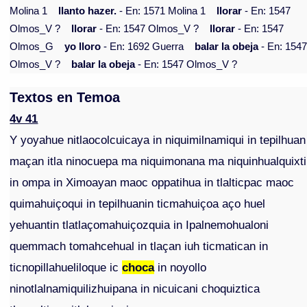
Molina 1
llanto hazer.
- En: 1571 Molina 1
llorar
- En: 1547
Olmos_V ?
llorar
- En: 1547 Olmos_V ?
llorar
- En: 1547
Olmos_G
yo lloro
- En: 1692 Guerra
balar la obeja
- En: 154
Olmos_V ?
balar la obeja
- En: 1547 Olmos_V ?
Textos en Temoa
4v 41
Y yoyahue nitlaocolcuicaya in niquimilnamiqui in tepilhuan
maçan itla ninocuepa ma niquimonana ma niquinhualquixti
in ompa in Ximoayan maoc oppatihua in tlalticpac maoc
quimahuiçoqui in tepilhuanin ticmahuiçoa aço huel
yehuantin tlatlaçomahuiçozquia in Ipalnemohualoni
quemmach tomahcehual in tlaçan iuh ticmatican in
ticnopillahueliloque ic
choca
in noyollo
ninotlalnamiquilizhuipana in nicuicani choquiztica