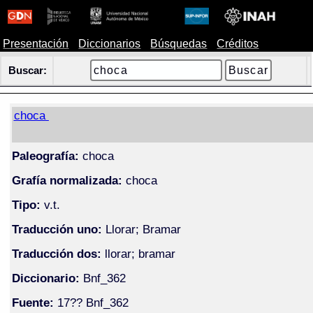
Presentación
Diccionarios
Búsquedas
Créditos
Buscar:
choca
Paleografía:
choca
Grafía normalizada:
choca
Tipo:
v.t.
Traducción uno:
Llorar; Bramar
Traducción dos:
llorar; bramar
Diccionario:
Bnf_362
Fuente:
17?? Bnf_362