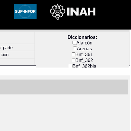
Diccionarios:
Alarcón
r parte
Arenas
Bnf_361
cción
Bnf_362
Bnf_362bis
Carochi
CF_INDEX
Clavijero
Cortés y Zedeño
Docs_México
Durán
Guerra
Mecayapan
Molina_1
Molina_2
Olmos_G