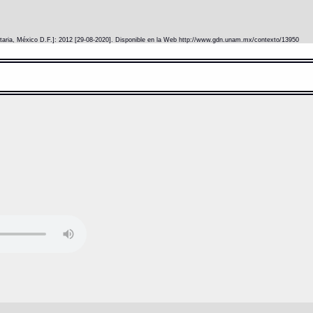
itaria, México D.F.]: 2012 [29-08-2020]. Disponible en la Web http://www.gdn.unam.mx/contexto/13950