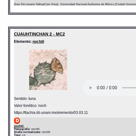
Gran Diccionario Náhuatl [en línea]. Universidad Nacional Autónoma de México [Ciudad Univers
CUAUHTINCHAN 2 - MC2
Elemento:
nochtli
Sentido: tuna
Valor fonético: noch
https://tlachia.iib.unam.mx/elemento/03.03.11
nochtli
Paleografía:
nochtli
Grafía normalizada:
nochtli
Tipo:
r.n.