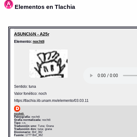
Elementos en Tlachia
ASUNCIóN - A25r
Elemento:
nochtli
Sentido: tuna
Valor fonético: noch
https://tlachia.iib.unam.mx/elemento/03.03.11
nochtli
Paleografía:
nochtli
Grafía normalizada:
nochtli
Tipo:
r.n.
Traducción uno:
Tuna; Grana
Traducción dos:
tuna; grana
Diccionario:
Bnf_362
Fuente:
17?? Bnf_362