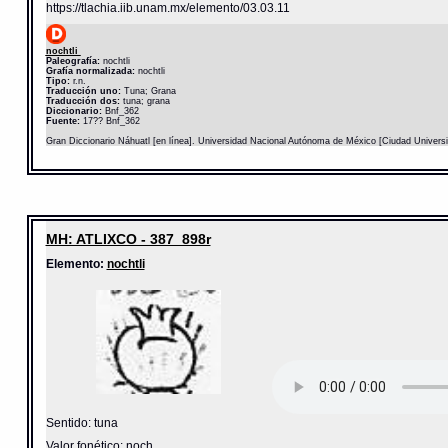
https://tlachia.iib.unam.mx/elemento/03.03.11
nochtli
Paleografía:
nochtli
Grafía normalizada:
nochtli
Tipo:
r.n.
Traducción uno:
Tuna; Grana
Traducción dos:
tuna; grana
Diccionario:
Bnf_362
Fuente:
17?? Bnf_362
Gran Diccionario Náhuatl [en línea]. Universidad Nacional Autónoma de México [Ciudad Univers
MH: ATLIXCO - 387_898r
Elemento:
nochtli
Sentido: tuna
Valor fonético: noch