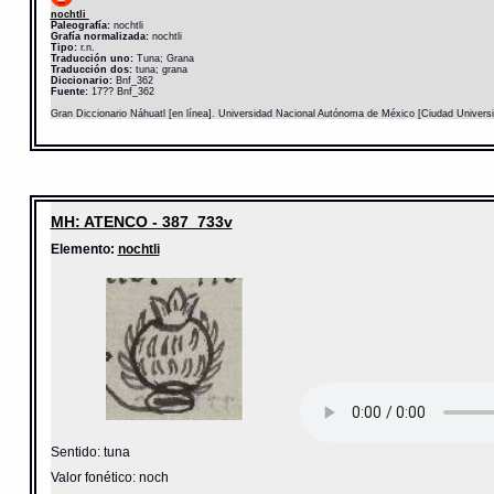
nochtli
Paleografía:
nochtli
Grafía normalizada:
nochtli
Tipo:
r.n.
Traducción uno:
Tuna; Grana
Traducción dos:
tuna; grana
Diccionario:
Bnf_362
Fuente:
17?? Bnf_362
Gran Diccionario Náhuatl [en línea]. Universidad Nacional Autónoma de México [Ciudad Univers
MH: ATENCO - 387_733v
Elemento:
nochtli
Sentido: tuna
Valor fonético: noch