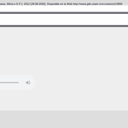
itaria, México D.F.]: 2012 [29-08-2020]. Disponible en la Web http://www.gdn.unam.mx/contexto/13950