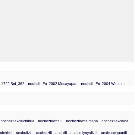
Olmos_V
Paredes
Rincón
Sahagún Escolio
Tezozomoc
Tzinacapan
Wimmer
: 17?? Bnf_362
nochtli
- En: 2002 Mecayapan
nochtli
- En: 2004 Wimmer
nocheztlaxcalchihua
nocheztlaxcalli
nocheztlaxcalmana
nocheztlaxcaloa
lchictli
acahuitztli
acahuiztli
acaixtli
acalco iyayaliztli
acalcuachpantli