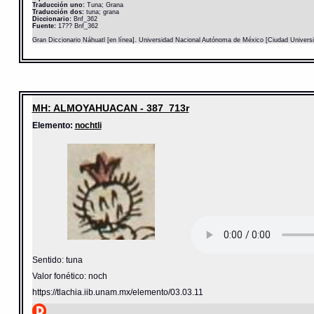
Traducción uno:
Tuna; Grana
Traducción dos:
tuna; grana
Diccionario:
Bnf_362
Fuente:
17?? Bnf_362
Gran Diccionario Náhuatl [en línea]. Universidad Nacional Autónoma de México [Ciudad Univers
MH: ALMOYAHUACAN - 387_713r
Elemento:
nochtli
Sentido: tuna
Valor fonético: noch
https://tlachia.iib.unam.mx/elemento/03.03.11