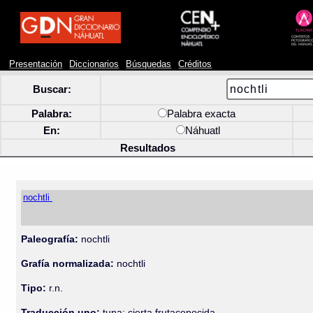
Presentación
Diccionarios
Búsquedas
Créditos
Buscar:
Palabra:
Palabra exacta
En:
Náhuatl
Resultados
nochtli
Paleografía:
nochtli
Grafía normalizada:
nochtli
Tipo:
r.n.
Traducción uno:
tuna; cierta frutaconocida.