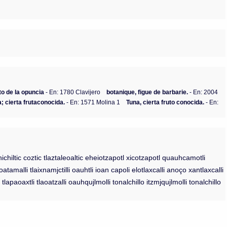
uto de la opuncia
- En: 1780 Clavijero
botanique, figue de barbarie.
- En: 2004
a; cierta frutaconocida.
- En: 1571 Molina 1
Tuna, cierta fruto conocida.
- En:
chiltic coztic tlaztaleoaltic eheiotzapotl xicotzapotl quauhcamotli
oatamalli tlaixnamjctilli oauhtli ioan capoli elotlaxcalli anoço xantlaxcalli
l tlapaoaxtli tlaoatzalli oauhqujlmolli tonalchillo itzmjqujlmolli tonalchillo