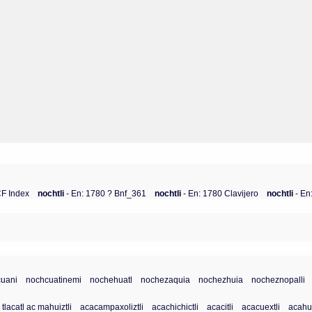
CF Index
nochtli
- En: 1780 ? Bnf_361
nochtli
- En: 1780 Clavijero
nochtli
- En
cuani
nochcuatinemi
nochehuatl
nochezaquia
nochezhuia
nocheznopalli
 tlacatl ac mahuiztli
acacampaxoliztli
acachichictli
acacitli
acacuextli
acahua