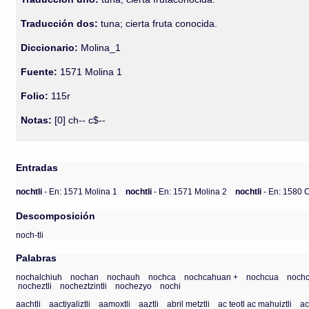
Traducción dos:
tuna; cierta fruta conocida.
Diccionario:
Molina_1
Fuente:
1571 Molina 1
Folio:
115r
Notas:
[0] ch-- c$--
Entradas
nochtli
- En: 1571 Molina 1
nochtli
- En: 1571 Molina 2
nochtli
- En: 1580 
Descomposición
noch-tli
Palabras
nochalchiuh
nochan
nochauh
nochca
nochcahuan +
nochcua
noch
nocheztli
nocheztzintli
nochezyo
nochi
aachtli
aactiyaliztli
aamoxtli
aaztli
abril metztli
ac teotl ac mahuiztli
ac