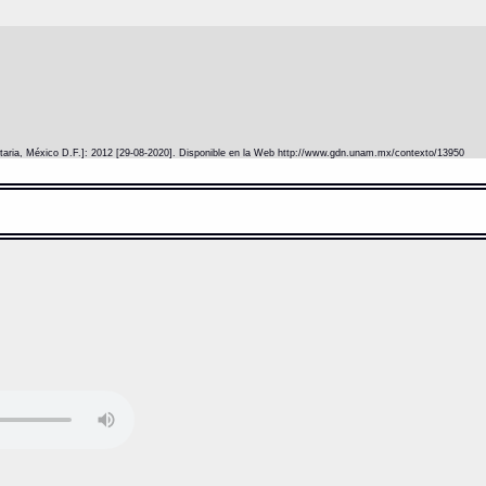
itaria, México D.F.]: 2012 [29-08-2020]. Disponible en la Web http://www.gdn.unam.mx/contexto/13950