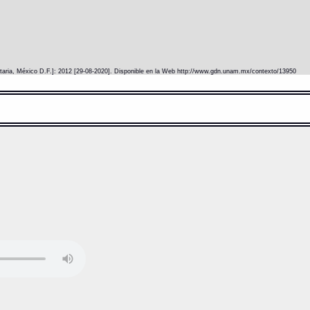
itaria, México D.F.]: 2012 [29-08-2020]. Disponible en la Web http://www.gdn.unam.mx/contexto/13950