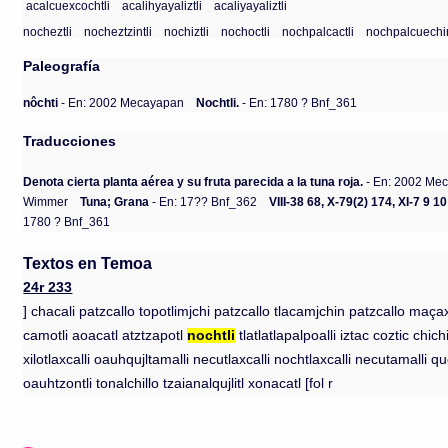
acalcuexcochtli
acalihyayaliztli
acaliyayaliztli
nocheztli
nocheztzintli
nochiztli
nochoctli
nochpalcactli
nochpalcuechin
Paleografía
nôchti
- En: 2002 Mecayapan
Nochtli.
- En: 1780 ? Bnf_361
Traducciones
Denota cierta planta aérea y su fruta parecida a la tuna roja.
- En: 2002 Me
Wimmer
Tuna; Grana
- En: 17?? Bnf_362
VIII-38 68, X-79(2) 174, XI-7 9 
1780 ? Bnf_361
Textos en Temoa
24r 233
] chacali patzcallo topotlimjchi patzcallo tlacamjchin patzcallo maça
camotli aoacatl atztzapotl
nochtli
tlatlatlapalpoalli iztac coztic chic
xilotlaxcalli oauhqujltamalli necutlaxcalli nochtlaxcalli necutamalli queç
oauhtzontli tonalchillo tzaianalqujlitl xonacatl [fol r