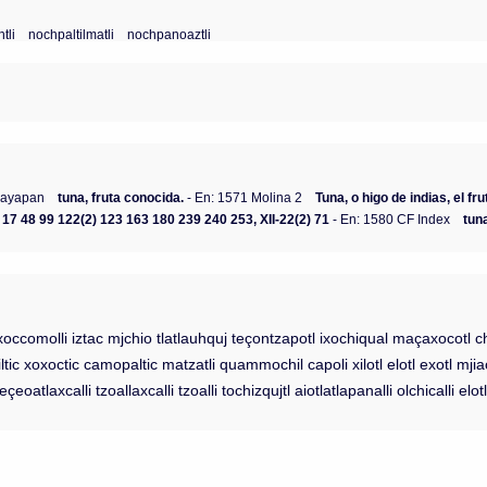
tli
nochpaltilmatli
nochpanoaztli
cayapan
tuna, fruta conocida.
- En: 1571 Molina 2
Tuna, o higo de indias, el fr
10 17 48 99 122(2) 123 163 180 239 240 253, XII-22(2) 71
- En: 1580 CF Index
tun
xoccomolli iztac mjchio tlatlauhquj teçontzapotl ixochiqual maçaxocotl chi
hiltic xoxoctic camopaltic matzatli quammochil capoli xilotl elotl exotl mjia
eoatlaxcalli tzoallaxcalli tzoalli tochizqujtl aiotlatlapanalli olchicalli elot