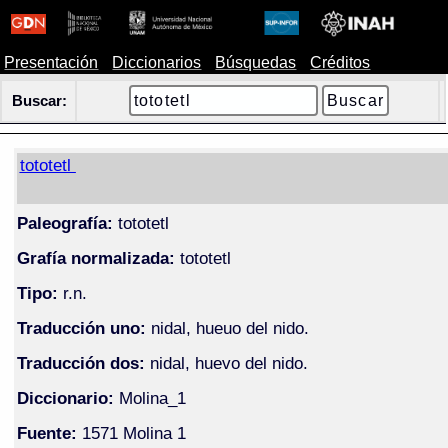
Presentación
Diccionarios
Búsquedas
Créditos
Buscar:
tototetl
Paleografía:
tototetl
Grafía normalizada:
tototetl
Tipo:
r.n.
Traducción uno:
nidal, hueuo del nido.
Traducción dos:
nidal, huevo del nido.
Diccionario:
Molina_1
Fuente:
1571 Molina 1