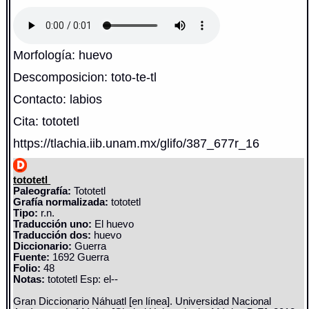
Morfología: huevo
Descomposicion: toto-te-tl
Contacto: labios
Cita: tototetl
https://tlachia.iib.unam.mx/glifo/387_677r_16
tototetl
Paleografía:
Tototetl
Grafía normalizada:
tototetl
Tipo:
r.n.
Traducción uno:
El huevo
Traducción dos:
huevo
Diccionario:
Guerra
Fuente:
1692 Guerra
Folio:
48
Notas:
tototetl Esp: el--
Gran Diccionario Náhuatl [en línea]. Universidad Nacional