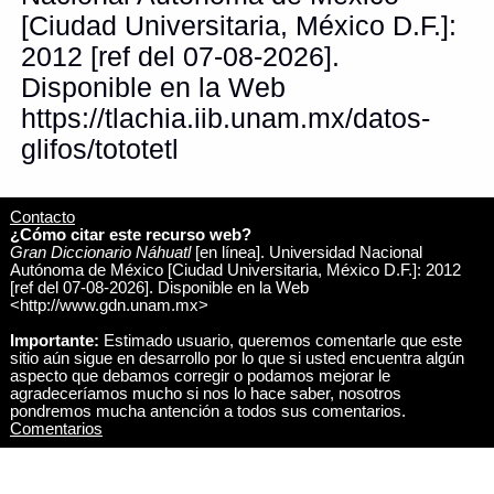
[Ciudad Universitaria, México D.F.]:
2012 [ref del 07-08-2026].
Disponible en la Web
https://tlachia.iib.unam.mx/datos-
glifos/tototetl
Contacto
¿Cómo citar este recurso web?
Gran Diccionario Náhuatl
[en línea]. Universidad Nacional
Autónoma de México [Ciudad Universitaria, México D.F.]: 2012
[ref del 07-08-2026]. Disponible en la Web
<http://www.gdn.unam.mx>
Importante:
Estimado usuario, queremos comentarle que este
sitio aún sigue en desarrollo por lo que si usted encuentra algún
aspecto que debamos corregir o podamos mejorar le
agradeceríamos mucho si nos lo hace saber, nosotros
pondremos mucha antención a todos sus comentarios.
Comentarios